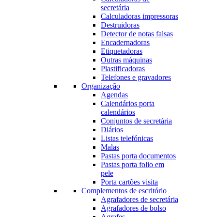
secretária
Calculadoras impressoras
Destruidoras
Detector de notas falsas
Encadernadoras
Etiquetadoras
Outras máquinas
Plastificadoras
Telefones e gravadores
Organização
Agendas
Calendários porta
calendários
Conjuntos de secretária
Diários
Listas telefónicas
Malas
Pastas porta documentos
Pastas porta folio em
pele
Porta cartões visita
Complementos de escritório
Agrafadores de secretária
Agrafadores de bolso
Agrafes