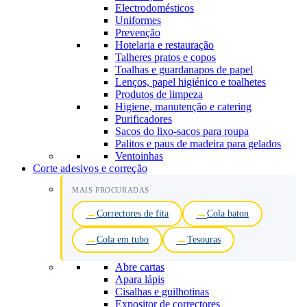
Electrodomésticos
Uniformes
Prevenção
Hotelaria e restauração
Talheres pratos e copos
Toalhas e guardanapos de papel
Lenços, papel higiénico e toalhetes
Produtos de limpeza
Higiene, manutenção e catering
Purificadores
Sacos do lixo-sacos para roupa
Palitos e paus de madeira para gelados
Ventoinhas
Corte adesivos e correção
MAIS PROCURADAS
Correctores de fita
Cola baton
Cola em tubo
Tesouras
Abre cartas
Apara lápis
Cisalhas e guilhotinas
Expositor de correctores