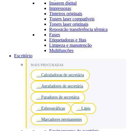
Imagem digital
Impressoras
Tinteiros originais
Toners laser compatíveis
Toners laser originais
Reposição transferência térmica
Faxes
Etiquetadoras e fitas
Limpeza e manutenção
Multifunções
Escritório
MAIS PROCURADAS
Calculadoras de secretária
Agrafadores de secretária
Furadores de secretária
Esferográficas
Lápis
Marcadores permanentes