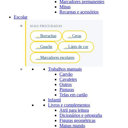
Marcadores permanentes
Minas
Recargas e acessórios
Escolar
MAIS PROCURADAS
Borrachas
Ceras
Guache
Lápis de cor
Marcadores escolares
Trabalhos manuais
Carvão
Cavaletes
Outros
Pinturas
Telas em cartão
Infantil
Livros e complementos
Atril para leitura
Dicionários e ortografia
Figuras geométricas
Mapas mundo