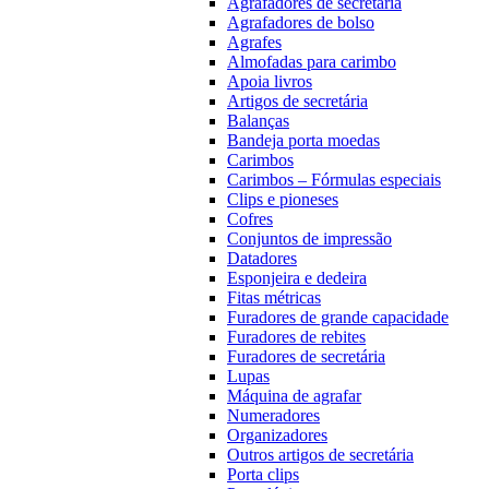
Agrafadores de secretária
Agrafadores de bolso
Agrafes
Almofadas para carimbo
Apoia livros
Artigos de secretária
Balanças
Bandeja porta moedas
Carimbos
Carimbos – Fórmulas especiais
Clips e pioneses
Cofres
Conjuntos de impressão
Datadores
Esponjeira e dedeira
Fitas métricas
Furadores de grande capacidade
Furadores de rebites
Furadores de secretária
Lupas
Máquina de agrafar
Numeradores
Organizadores
Outros artigos de secretária
Porta clips