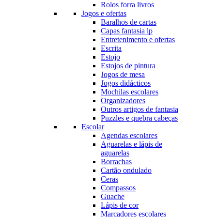
Rolos forra livros
Jogos e ofertas
Baralhos de cartas
Capas fantasia lp
Entretenimento e ofertas
Escrita
Estojo
Estojos de pintura
Jogos de mesa
Jogos didácticos
Mochilas escolares
Organizadores
Outros artigos de fantasia
Puzzles e quebra cabeças
Escolar
Agendas escolares
Aguarelas e lápis de
aguarelas
Borrachas
Cartão ondulado
Ceras
Compassos
Guache
Lápis de cor
Marcadores escolares