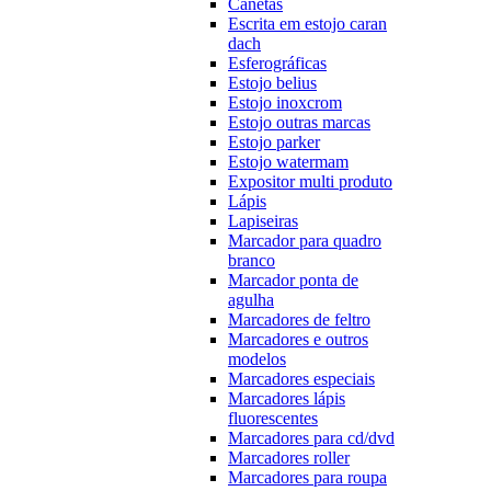
Canetas
Escrita em estojo caran
dach
Esferográficas
Estojo belius
Estojo inoxcrom
Estojo outras marcas
Estojo parker
Estojo watermam
Expositor multi produto
Lápis
Lapiseiras
Marcador para quadro
branco
Marcador ponta de
agulha
Marcadores de feltro
Marcadores e outros
modelos
Marcadores especiais
Marcadores lápis
fluorescentes
Marcadores para cd/dvd
Marcadores roller
Marcadores para roupa