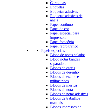
Cartolinas
Etiquetas
Etiquetas adesivas
Etiquetas adesivas de
anéis
Papel continuo
Papel de cor
Papel especial para
impressora
Papel fotocópia
Papel reprográfico
Papeis especiais
Bloco de notas colados
Bloco notas bandas
separadora
Blocos de cartas
Blocos de desenho
Blocos de exame e
milimétricos
Blocos de música
Blocos de notas
Blocos de notas adesivas
Blocos de trabalhos
manuais
Blocos impressos de