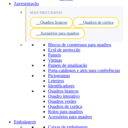
Apresentação
MAIS PROCURADAS
Quadros brancos
Quadros de cortiça
Acessórios para quadros
Blocos de congressos para quadros
Ecrã de projecção
Paineis
Vitrinas
Paineis de sinalização
Porta-catálogos e atris para conferências
Pictogramas
Letreiros
Identificadores
Quadros brancos
Quadro interativo
Quadros verdes
Quadros de cortiça
Rolos para quadros
Acessórios para quadros
Embalagem
Caixas de embalagem