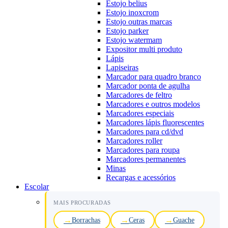
Estojo belius
Estojo inoxcrom
Estojo outras marcas
Estojo parker
Estojo watermam
Expositor multi produto
Lápis
Lapiseiras
Marcador para quadro branco
Marcador ponta de agulha
Marcadores de feltro
Marcadores e outros modelos
Marcadores especiais
Marcadores lápis fluorescentes
Marcadores para cd/dvd
Marcadores roller
Marcadores para roupa
Marcadores permanentes
Minas
Recargas e acessórios
Escolar
MAIS PROCURADAS
Borrachas
Ceras
Guache