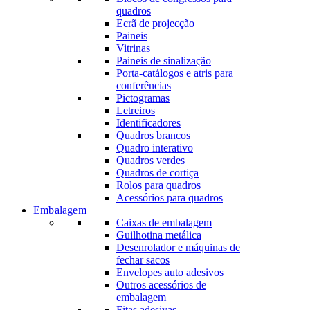
quadros
Ecrã de projecção
Paineis
Vitrinas
Paineis de sinalização
Porta-catálogos e atris para
conferências
Pictogramas
Letreiros
Identificadores
Quadros brancos
Quadro interativo
Quadros verdes
Quadros de cortiça
Rolos para quadros
Acessórios para quadros
Embalagem
Caixas de embalagem
Guilhotina metálica
Desenrolador e máquinas de
fechar sacos
Envelopes auto adesivos
Outros acessórios de
embalagem
Fitas adesivas