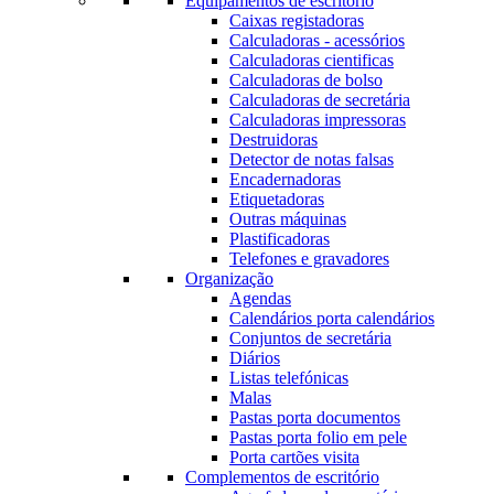
Equipamentos de escritório
Caixas registadoras
Calculadoras - acessórios
Calculadoras cientificas
Calculadoras de bolso
Calculadoras de secretária
Calculadoras impressoras
Destruidoras
Detector de notas falsas
Encadernadoras
Etiquetadoras
Outras máquinas
Plastificadoras
Telefones e gravadores
Organização
Agendas
Calendários porta calendários
Conjuntos de secretária
Diários
Listas telefónicas
Malas
Pastas porta documentos
Pastas porta folio em pele
Porta cartões visita
Complementos de escritório