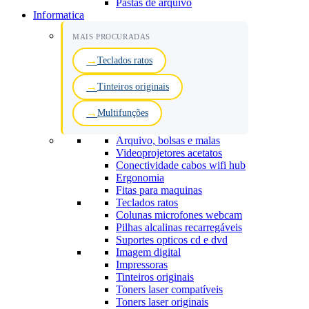
Pastas de arquivo
Informatica
MAIS PROCURADAS
Teclados ratos
Tinteiros originais
Multifunções
Arquivo, bolsas e malas
Videoprojetores acetatos
Conectividade cabos wifi hub
Ergonomia
Fitas para maquinas
Teclados ratos
Colunas microfones webcam
Pilhas alcalinas recarregáveis
Suportes opticos cd e dvd
Imagem digital
Impressoras
Tinteiros originais
Toners laser compatíveis
Toners laser originais