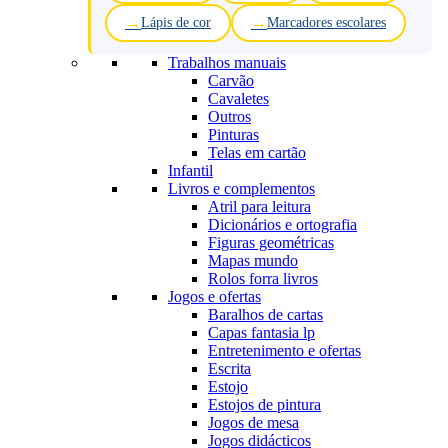
Lápis de cor
Marcadores escolares
Trabalhos manuais
Carvão
Cavaletes
Outros
Pinturas
Telas em cartão
Infantil
Livros e complementos
Atril para leitura
Dicionários e ortografia
Figuras geométricas
Mapas mundo
Rolos forra livros
Jogos e ofertas
Baralhos de cartas
Capas fantasia lp
Entretenimento e ofertas
Escrita
Estojo
Estojos de pintura
Jogos de mesa
Jogos didácticos