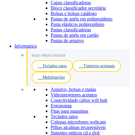
Capas classificadoras
Bloco classificador secretária
Bolsas e bolsas catálogo
Pastas de anéis em polipropileno
Pasta elásticos polipropileno
Pastas classificadoras
Pastas de anéis em cartão
Pastas de arquivo
Informatica
MAIS PROCURADAS
Teclados ratos
Tinteiros originais
Multifunções
Arquivo, bolsas e malas
Videoprojetores acetatos
Conectividade cabos wifi hub
Ergonomia
Fitas para maquinas
Teclados ratos
Colunas microfones webcam
Pilhas alcalinas recarregáveis
Suportes opticos cd e dvd