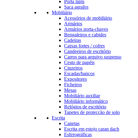
Porta lápis
Saca agrafes
Mobiliário
Acessórios de mobiliário
Armários
Armários porta-chaves
Bengaleiros e cabides
Cadeiras
Caixas fortes / cofres
Candeeiros de escritório
Carros para arquivo suspenso
Cesto de papéis
Cinzeiros
Escadas/bancos
Expositores
Ficheiros
Mesas
Mobiliário auxiliar
Mobiliário informático
Relógios de escritório
Tapetes de protecção de solo
Escrita
Canetas
Escrita em estojo caran dach
Esferográficas