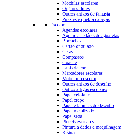
Mochilas escolares
Organizadores
Outros artigos de fantasia
Puzzles e quebra cabeças
Escolar
Agendas escolares
Aguarelas e lápis de aguarelas
Borrachas
Cartão ondulado
Ceras
Compassos
Guache
Lápis de cor
Marcadores escolares
Mobiliário escolar
Outros artigos de desenho
Outros artigos escolares
Papel celofane
Papel crepe
Papel e laminas de desenho
Papel metalizado
Papel seda
Pinceis escolares
Pintura a dedos e maquilhagem
Réguas