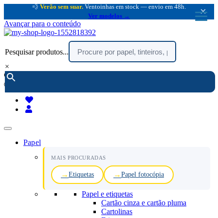
💨
Verão sem suar.
Ventoinhas em stock — envio em 48h.
×
Ver modelos →
Avançar para o conteúdo
Pesquisar produtos...
×
encomendar por telefone :
216 003 523
(chamada rede fixa nacional)
Papel
MAIS PROCURADAS
Etiquetas
Papel fotocópia
Papel e etiquetas
Cartão cinza e cartão pluma
Cartolinas