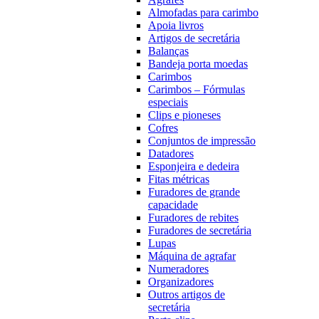
Almofadas para carimbo
Apoia livros
Artigos de secretária
Balanças
Bandeja porta moedas
Carimbos
Carimbos – Fórmulas
especiais
Clips e pioneses
Cofres
Conjuntos de impressão
Datadores
Esponjeira e dedeira
Fitas métricas
Furadores de grande
capacidade
Furadores de rebites
Furadores de secretária
Lupas
Máquina de agrafar
Numeradores
Organizadores
Outros artigos de
secretária