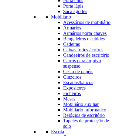
Porta clips
Porta lápis
Saca agrafes
Mobiliário
Acessórios de mobiliário
Armários
Armários porta-chaves
Bengaleiros e cabides
Cadeiras
Caixas fortes / cofres
Candeeiros de escritório
Carros para arquivo
suspenso
Cesto de papéis
Cinzeiros
Escadas/bancos
Expositores
Ficheiros
Mesas
Mobiliário auxiliar
Mobiliário informático
Relógios de escritório
Tapetes de protecção de
solo
Escrita