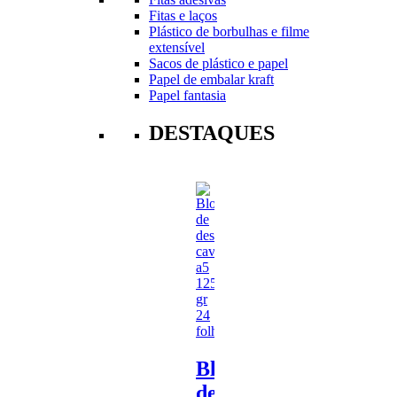
Fitas e laços
Plástico de borbulhas e filme
extensível
Sacos de plástico e papel
Papel de embalar kraft
Papel fantasia
DESTAQUES
Bloco
de