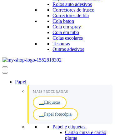
Rolos auto adesivos
Correctores de frasco
Correctores de fita
Cola baton
Cola em spray
Cola em tubo
Colas escolares
Tesouras
Outros adesivos
Menu
de
navegação
Papel
MAIS PROCURADAS
Etiquetas
Papel fotocópia
Papel e etiquetas
Cartão cinza e cartão
pluma