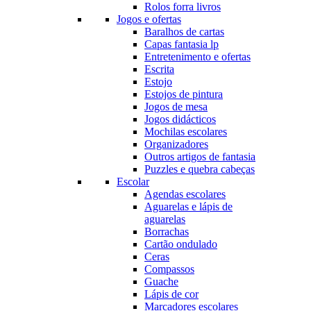
Rolos forra livros
Jogos e ofertas
Baralhos de cartas
Capas fantasia lp
Entretenimento e ofertas
Escrita
Estojo
Estojos de pintura
Jogos de mesa
Jogos didácticos
Mochilas escolares
Organizadores
Outros artigos de fantasia
Puzzles e quebra cabeças
Escolar
Agendas escolares
Aguarelas e lápis de
aguarelas
Borrachas
Cartão ondulado
Ceras
Compassos
Guache
Lápis de cor
Marcadores escolares