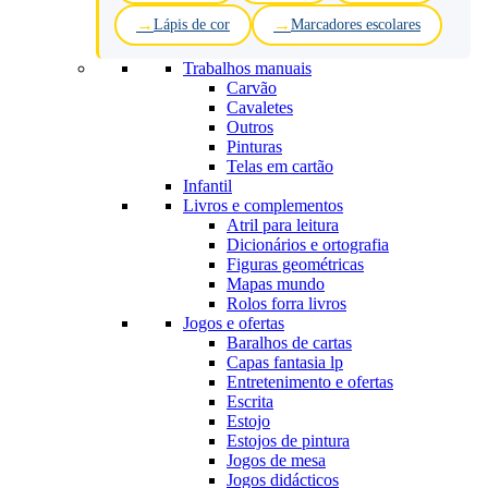
Lápis de cor
Marcadores escolares
Trabalhos manuais
Carvão
Cavaletes
Outros
Pinturas
Telas em cartão
Infantil
Livros e complementos
Atril para leitura
Dicionários e ortografia
Figuras geométricas
Mapas mundo
Rolos forra livros
Jogos e ofertas
Baralhos de cartas
Capas fantasia lp
Entretenimento e ofertas
Escrita
Estojo
Estojos de pintura
Jogos de mesa
Jogos didácticos