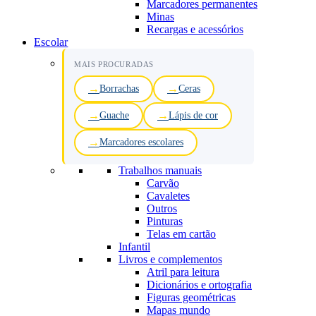
Marcadores permanentes
Minas
Recargas e acessórios
Escolar
MAIS PROCURADAS
Borrachas
Ceras
Guache
Lápis de cor
Marcadores escolares
Trabalhos manuais
Carvão
Cavaletes
Outros
Pinturas
Telas em cartão
Infantil
Livros e complementos
Atril para leitura
Dicionários e ortografia
Figuras geométricas
Mapas mundo