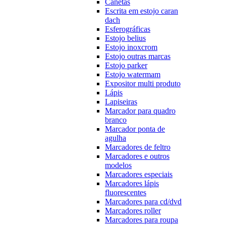
Canetas
Escrita em estojo caran
dach
Esferográficas
Estojo belius
Estojo inoxcrom
Estojo outras marcas
Estojo parker
Estojo watermam
Expositor multi produto
Lápis
Lapiseiras
Marcador para quadro
branco
Marcador ponta de
agulha
Marcadores de feltro
Marcadores e outros
modelos
Marcadores especiais
Marcadores lápis
fluorescentes
Marcadores para cd/dvd
Marcadores roller
Marcadores para roupa