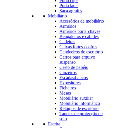
Porta clips
Porta lápis
Saca agrafes
Mobiliário
Acessórios de mobiliário
Armários
Armários porta-chaves
Bengaleiros e cabides
Cadeiras
Caixas fortes / cofres
Candeeiros de escritório
Carros para arquivo
suspenso
Cesto de papéis
Cinzeiros
Escadas/bancos
Expositores
Ficheiros
Mesas
Mobiliário auxiliar
Mobiliário informático
Relógios de escritório
Tapetes de protecção de
solo
Escrita