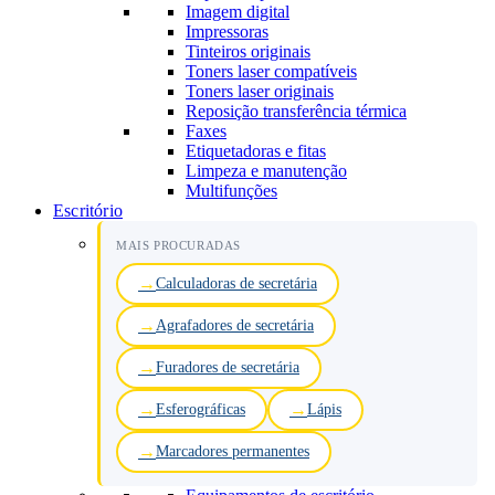
Imagem digital
Impressoras
Tinteiros originais
Toners laser compatíveis
Toners laser originais
Reposição transferência térmica
Faxes
Etiquetadoras e fitas
Limpeza e manutenção
Multifunções
Escritório
MAIS PROCURADAS
Calculadoras de secretária
Agrafadores de secretária
Furadores de secretária
Esferográficas
Lápis
Marcadores permanentes