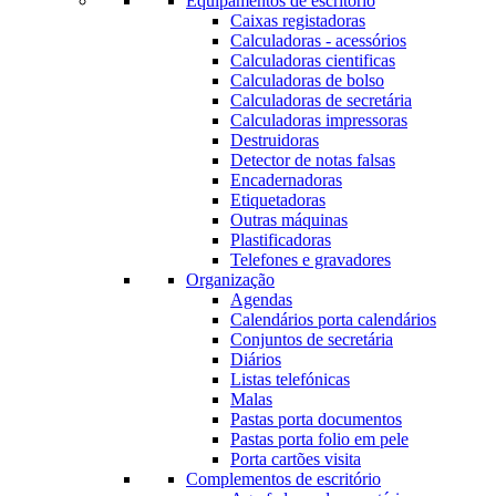
Equipamentos de escritório
Caixas registadoras
Calculadoras - acessórios
Calculadoras cientificas
Calculadoras de bolso
Calculadoras de secretária
Calculadoras impressoras
Destruidoras
Detector de notas falsas
Encadernadoras
Etiquetadoras
Outras máquinas
Plastificadoras
Telefones e gravadores
Organização
Agendas
Calendários porta calendários
Conjuntos de secretária
Diários
Listas telefónicas
Malas
Pastas porta documentos
Pastas porta folio em pele
Porta cartões visita
Complementos de escritório