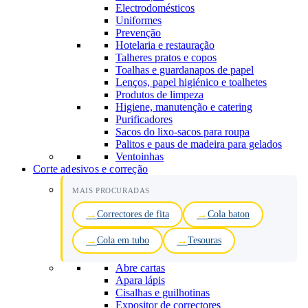
Electrodomésticos
Uniformes
Prevenção
Hotelaria e restauração
Talheres pratos e copos
Toalhas e guardanapos de papel
Lenços, papel higiénico e toalhetes
Produtos de limpeza
Higiene, manutenção e catering
Purificadores
Sacos do lixo-sacos para roupa
Palitos e paus de madeira para gelados
Ventoinhas
Corte adesivos e correção
MAIS PROCURADAS
Correctores de fita
Cola baton
Cola em tubo
Tesouras
Abre cartas
Apara lápis
Cisalhas e guilhotinas
Expositor de correctores