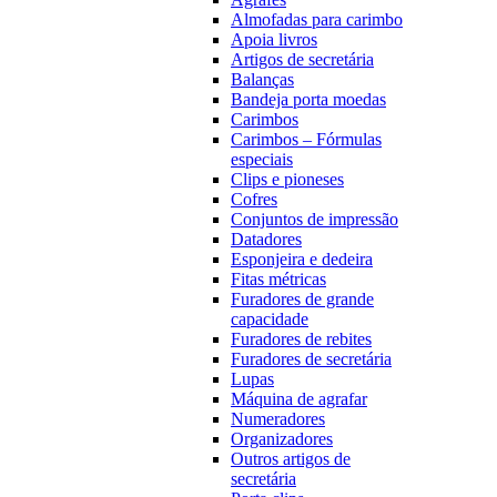
Almofadas para carimbo
Apoia livros
Artigos de secretária
Balanças
Bandeja porta moedas
Carimbos
Carimbos – Fórmulas
especiais
Clips e pioneses
Cofres
Conjuntos de impressão
Datadores
Esponjeira e dedeira
Fitas métricas
Furadores de grande
capacidade
Furadores de rebites
Furadores de secretária
Lupas
Máquina de agrafar
Numeradores
Organizadores
Outros artigos de
secretária