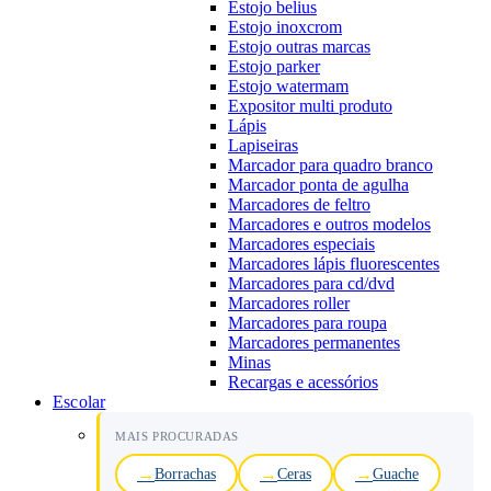
Estojo belius
Estojo inoxcrom
Estojo outras marcas
Estojo parker
Estojo watermam
Expositor multi produto
Lápis
Lapiseiras
Marcador para quadro branco
Marcador ponta de agulha
Marcadores de feltro
Marcadores e outros modelos
Marcadores especiais
Marcadores lápis fluorescentes
Marcadores para cd/dvd
Marcadores roller
Marcadores para roupa
Marcadores permanentes
Minas
Recargas e acessórios
Escolar
MAIS PROCURADAS
Borrachas
Ceras
Guache