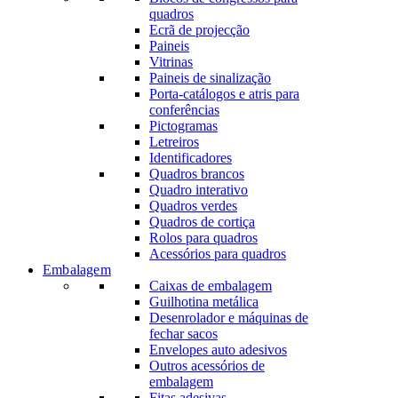
quadros
Ecrã de projecção
Paineis
Vitrinas
Paineis de sinalização
Porta-catálogos e atris para
conferências
Pictogramas
Letreiros
Identificadores
Quadros brancos
Quadro interativo
Quadros verdes
Quadros de cortiça
Rolos para quadros
Acessórios para quadros
Embalagem
Caixas de embalagem
Guilhotina metálica
Desenrolador e máquinas de
fechar sacos
Envelopes auto adesivos
Outros acessórios de
embalagem
Fitas adesivas