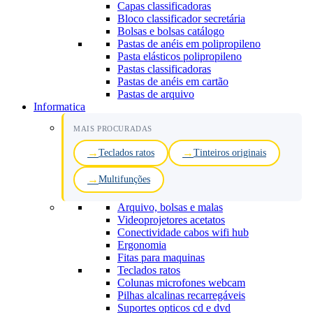
Capas classificadoras
Bloco classificador secretária
Bolsas e bolsas catálogo
Pastas de anéis em polipropileno
Pasta elásticos polipropileno
Pastas classificadoras
Pastas de anéis em cartão
Pastas de arquivo
Informatica
MAIS PROCURADAS
Teclados ratos
Tinteiros originais
Multifunções
Arquivo, bolsas e malas
Videoprojetores acetatos
Conectividade cabos wifi hub
Ergonomia
Fitas para maquinas
Teclados ratos
Colunas microfones webcam
Pilhas alcalinas recarregáveis
Suportes opticos cd e dvd