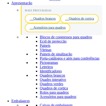
Apresentação
MAIS PROCURADAS
Quadros brancos
Quadros de cortiça
Acessórios para quadros
Blocos de congressos para quadros
Ecrã de projecção
Paineis
Vitrinas
Paineis de sinalização
Porta-catálogos e atris para conferências
Pictogramas
Letreiros
Identificadores
Quadros brancos
Quadro interativo
Quadros verdes
Quadros de cortiça
Rolos para quadros
Acessórios para quadros
Embalagem
Caixas de embalagem