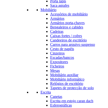
Porta lápis
Saca agrafes
Mobiliário
Acessórios de mobiliário
Armários
Armários porta-chaves
Bengaleiros e cabides
Cadeiras
Caixas fortes / cofres
Candeeiros de escritório
Carros para arquivo suspenso
Cesto de papéis
Cinzeiros
Escadas/bancos
Expositores
Ficheiros
Mesas
Mobiliário auxiliar
Mobiliário informático
Relógios de escritório
Tapetes de protecção de solo
Escrita
Canetas
Escrita em estojo caran dach
Esferográficas