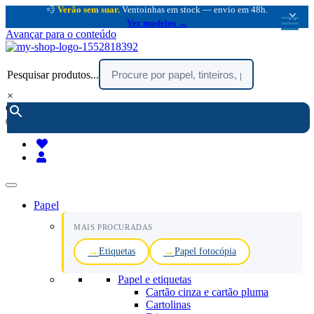
💨
Verão sem suar.
Ventoinhas em stock — envio em 48h.
×
Ver modelos →
Avançar para o conteúdo
Pesquisar produtos...
×
encomendar por telefone :
216 003 523
(chamada rede fixa nacional)
Papel
MAIS PROCURADAS
Etiquetas
Papel fotocópia
Papel e etiquetas
Cartão cinza e cartão pluma
Cartolinas