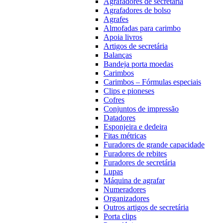
Agrafadores de secretária
Agrafadores de bolso
Agrafes
Almofadas para carimbo
Apoia livros
Artigos de secretária
Balanças
Bandeja porta moedas
Carimbos
Carimbos – Fórmulas especiais
Clips e pioneses
Cofres
Conjuntos de impressão
Datadores
Esponjeira e dedeira
Fitas métricas
Furadores de grande capacidade
Furadores de rebites
Furadores de secretária
Lupas
Máquina de agrafar
Numeradores
Organizadores
Outros artigos de secretária
Porta clips