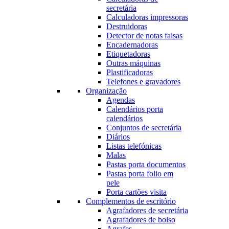
secretária
Calculadoras impressoras
Destruidoras
Detector de notas falsas
Encadernadoras
Etiquetadoras
Outras máquinas
Plastificadoras
Telefones e gravadores
Organização
Agendas
Calendários porta
calendários
Conjuntos de secretária
Diários
Listas telefónicas
Malas
Pastas porta documentos
Pastas porta folio em
pele
Porta cartões visita
Complementos de escritório
Agrafadores de secretária
Agrafadores de bolso
Agrafes