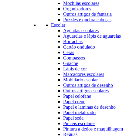
Mochilas escolares
Organizadores
Outros artigos de fantasia
Puzzles e quebra cabeças
Escolar
Agendas escolares
Aguarelas e lápis de aguarelas
Borrachas
Cartão ondulado
Ceras
Compassos
Guache
Lápis de cor
Marcadores escolares
Mobiliário escolar
Outros artigos de desenho
Outros artigos escolares
Papel celofane
Papel crepe
Papel e laminas de desenho
Papel metalizado
Papel seda
Pinceis escolares
Pintura a dedos e maquilhagem
Réguas