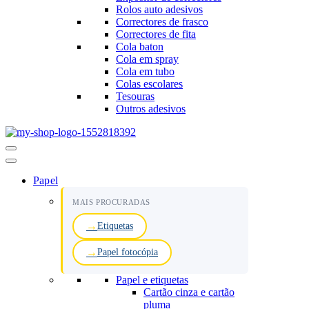
Rolos auto adesivos
Correctores de frasco
Correctores de fita
Cola baton
Cola em spray
Cola em tubo
Colas escolares
Tesouras
Outros adesivos
Menu
de
navegação
Papel
MAIS PROCURADAS
Etiquetas
Papel fotocópia
Papel e etiquetas
Cartão cinza e cartão
pluma