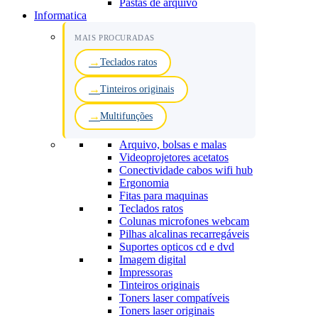
Pastas de arquivo
Informatica
MAIS PROCURADAS
Teclados ratos
Tinteiros originais
Multifunções
Arquivo, bolsas e malas
Videoprojetores acetatos
Conectividade cabos wifi hub
Ergonomia
Fitas para maquinas
Teclados ratos
Colunas microfones webcam
Pilhas alcalinas recarregáveis
Suportes opticos cd e dvd
Imagem digital
Impressoras
Tinteiros originais
Toners laser compatíveis
Toners laser originais