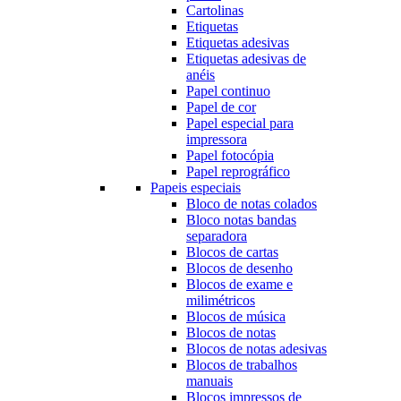
Cartolinas
Etiquetas
Etiquetas adesivas
Etiquetas adesivas de
anéis
Papel continuo
Papel de cor
Papel especial para
impressora
Papel fotocópia
Papel reprográfico
Papeis especiais
Bloco de notas colados
Bloco notas bandas
separadora
Blocos de cartas
Blocos de desenho
Blocos de exame e
milimétricos
Blocos de música
Blocos de notas
Blocos de notas adesivas
Blocos de trabalhos
manuais
Blocos impressos de