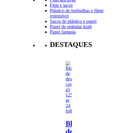
Fitas e laços
Plástico de borbulhas e filme
extensível
Sacos de plástico e papel
Papel de embalar kraft
Papel fantasia
DESTAQUES
Bloco
de