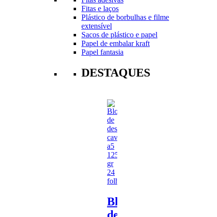
Fitas e laços
Plástico de borbulhas e filme
extensível
Sacos de plástico e papel
Papel de embalar kraft
Papel fantasia
DESTAQUES
Bloco
de