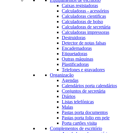
Equipamentos de escritório
Caixas registadoras
Calculadoras - acessórios
Calculadoras cientificas
Calculadoras de bolso
Calculadoras de secretária
Calculadoras impressoras
Destruidoras
Detector de notas falsas
Encadernadoras
Etiquetadoras
Outras máquinas
Plastificadoras
Telefones e gravadores
Organização
Agendas
Calendários porta calendários
Conjuntos de secretária
Diários
Listas telefónicas
Malas
Pastas porta documentos
Pastas porta folio em pele
Porta cartões visita
Complementos de escritório