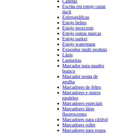
Canetas
Escrita em estojo caran
dach
Esferográficas
Estojo belius
Estojo inoxcrom
Estojo outras marcas
Estojo parker
Estojo watermam
Expositor multi produto
Lápis
Lapiseiras
Marcador para quadro
branco
Marcador ponta de
agulha
Marcadores de feltro
Marcadores e outros
modelos
Marcadores especiais
Marcadores lápis
fluorescentes
Marcadores para cd/dvd
Marcadores roller
Marcadores para roupa