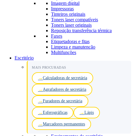
Imagem digital
Impressoras
Tinteiros originais
Toners laser compatíveis
Toners laser originais
Reposição transferência térmica
Faxes
Etiquetadoras e fitas
Limpeza e manutenção
Multifunções
Escritório
MAIS PROCURADAS
Calculadoras de secretária
Agrafadores de secretária
Furadores de secretária
Esferográficas
Lápis
Marcadores permanentes