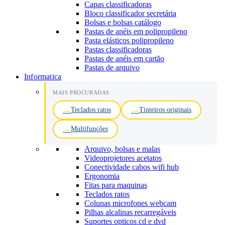
Capas classificadoras
Bloco classificador secretária
Bolsas e bolsas catálogo
Pastas de anéis em polipropileno
Pasta elásticos polipropileno
Pastas classificadoras
Pastas de anéis em cartão
Pastas de arquivo
Informatica
MAIS PROCURADAS
Teclados ratos
Tinteiros originais
Multifunções
Arquivo, bolsas e malas
Videoprojetores acetatos
Conectividade cabos wifi hub
Ergonomia
Fitas para maquinas
Teclados ratos
Colunas microfones webcam
Pilhas alcalinas recarregáveis
Suportes opticos cd e dvd