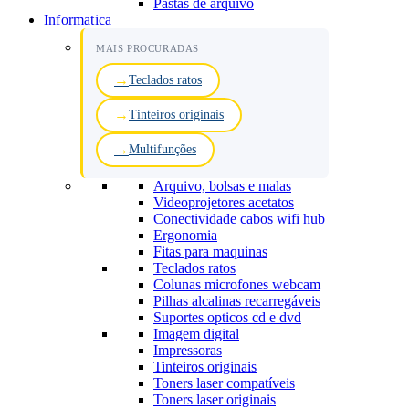
Pastas de arquivo
Informatica
MAIS PROCURADAS
Teclados ratos
Tinteiros originais
Multifunções
Arquivo, bolsas e malas
Videoprojetores acetatos
Conectividade cabos wifi hub
Ergonomia
Fitas para maquinas
Teclados ratos
Colunas microfones webcam
Pilhas alcalinas recarregáveis
Suportes opticos cd e dvd
Imagem digital
Impressoras
Tinteiros originais
Toners laser compatíveis
Toners laser originais