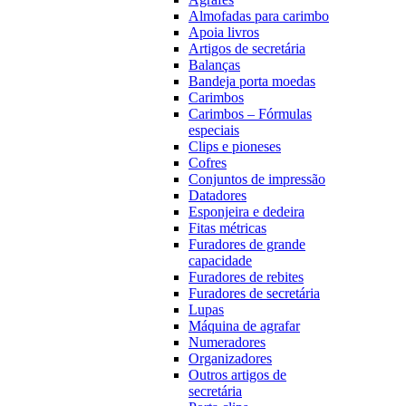
Almofadas para carimbo
Apoia livros
Artigos de secretária
Balanças
Bandeja porta moedas
Carimbos
Carimbos – Fórmulas
especiais
Clips e pioneses
Cofres
Conjuntos de impressão
Datadores
Esponjeira e dedeira
Fitas métricas
Furadores de grande
capacidade
Furadores de rebites
Furadores de secretária
Lupas
Máquina de agrafar
Numeradores
Organizadores
Outros artigos de
secretária