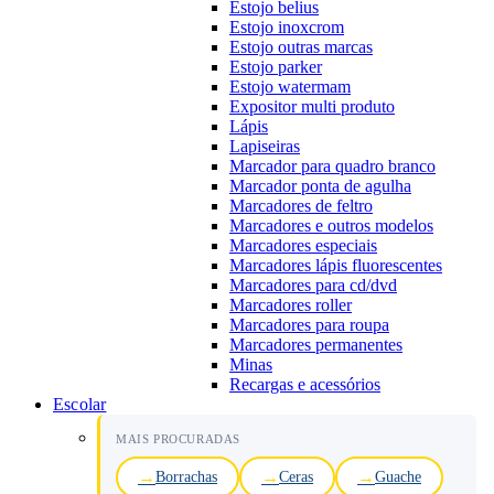
Estojo belius
Estojo inoxcrom
Estojo outras marcas
Estojo parker
Estojo watermam
Expositor multi produto
Lápis
Lapiseiras
Marcador para quadro branco
Marcador ponta de agulha
Marcadores de feltro
Marcadores e outros modelos
Marcadores especiais
Marcadores lápis fluorescentes
Marcadores para cd/dvd
Marcadores roller
Marcadores para roupa
Marcadores permanentes
Minas
Recargas e acessórios
Escolar
MAIS PROCURADAS
Borrachas
Ceras
Guache