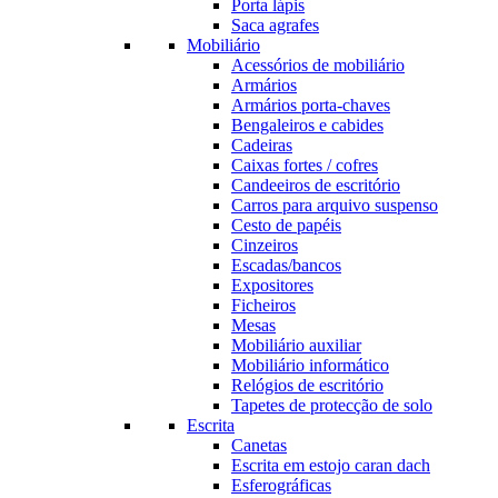
Porta lápis
Saca agrafes
Mobiliário
Acessórios de mobiliário
Armários
Armários porta-chaves
Bengaleiros e cabides
Cadeiras
Caixas fortes / cofres
Candeeiros de escritório
Carros para arquivo suspenso
Cesto de papéis
Cinzeiros
Escadas/bancos
Expositores
Ficheiros
Mesas
Mobiliário auxiliar
Mobiliário informático
Relógios de escritório
Tapetes de protecção de solo
Escrita
Canetas
Escrita em estojo caran dach
Esferográficas