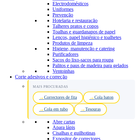
Electrodomésticos
Uniformes
Prevenção
Hotelaria e restauração
Talheres pratos e copos
Toalhas e guardanapos de papel
Lenços, papel higiénico e toalhetes
Produtos de limpeza
Higiene, manutenção e catering
Purificadores
Sacos do lixo-sacos para roupa
Palitos e paus de madeira para gelados
Ventoinhas
Corte adesivos e correção
MAIS PROCURADAS
Correctores de fita
Cola baton
Cola em tubo
Tesouras
Abre cartas
Apara lápis
Cisalhas e guilhotinas
Expositor de correctores