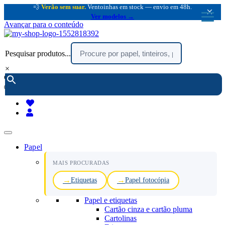
💨
Verão sem suar.
Ventoinhas em stock — envio em 48h.
×
Ver modelos →
Avançar para o conteúdo
Pesquisar produtos...
×
encomendar por telefone :
216 003 523
(chamada rede fixa nacional)
Papel
MAIS PROCURADAS
Etiquetas
Papel fotocópia
Papel e etiquetas
Cartão cinza e cartão pluma
Cartolinas