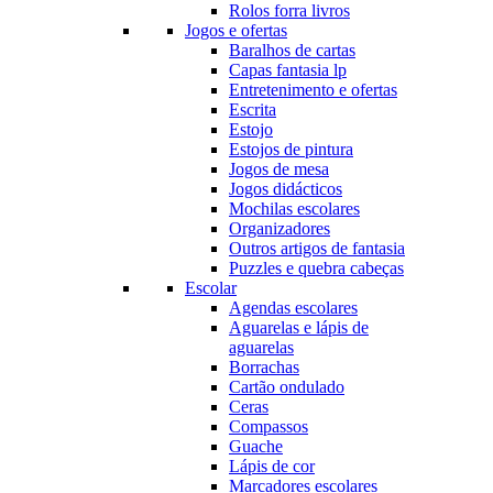
Rolos forra livros
Jogos e ofertas
Baralhos de cartas
Capas fantasia lp
Entretenimento e ofertas
Escrita
Estojo
Estojos de pintura
Jogos de mesa
Jogos didácticos
Mochilas escolares
Organizadores
Outros artigos de fantasia
Puzzles e quebra cabeças
Escolar
Agendas escolares
Aguarelas e lápis de
aguarelas
Borrachas
Cartão ondulado
Ceras
Compassos
Guache
Lápis de cor
Marcadores escolares