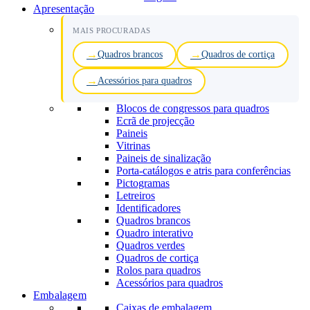
Apresentação
MAIS PROCURADAS
Quadros brancos
Quadros de cortiça
Acessórios para quadros
Blocos de congressos para quadros
Ecrã de projecção
Paineis
Vitrinas
Paineis de sinalização
Porta-catálogos e atris para conferências
Pictogramas
Letreiros
Identificadores
Quadros brancos
Quadro interativo
Quadros verdes
Quadros de cortiça
Rolos para quadros
Acessórios para quadros
Embalagem
Caixas de embalagem