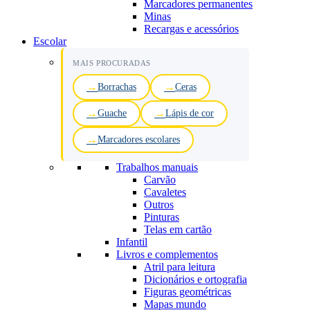
Marcadores permanentes
Minas
Recargas e acessórios
Escolar
MAIS PROCURADAS
Borrachas
Ceras
Guache
Lápis de cor
Marcadores escolares
Trabalhos manuais
Carvão
Cavaletes
Outros
Pinturas
Telas em cartão
Infantil
Livros e complementos
Atril para leitura
Dicionários e ortografia
Figuras geométricas
Mapas mundo