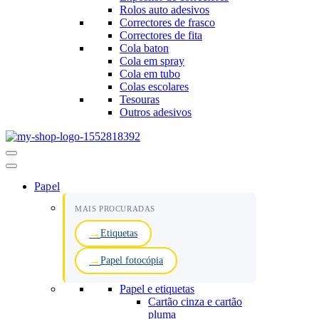
Rolos auto adesivos
Correctores de frasco
Correctores de fita
Cola baton
Cola em spray
Cola em tubo
Colas escolares
Tesouras
Outros adesivos
Menu
de
navegação
Papel
MAIS PROCURADAS
Etiquetas
Papel fotocópia
Papel e etiquetas
Cartão cinza e cartão
pluma