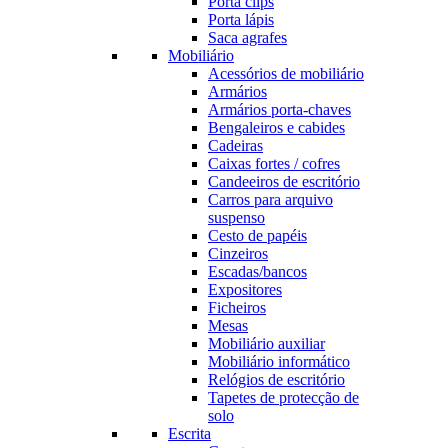
Porta clips
Porta lápis
Saca agrafes
Mobiliário
Acessórios de mobiliário
Armários
Armários porta-chaves
Bengaleiros e cabides
Cadeiras
Caixas fortes / cofres
Candeeiros de escritório
Carros para arquivo
suspenso
Cesto de papéis
Cinzeiros
Escadas/bancos
Expositores
Ficheiros
Mesas
Mobiliário auxiliar
Mobiliário informático
Relógios de escritório
Tapetes de protecção de
solo
Escrita