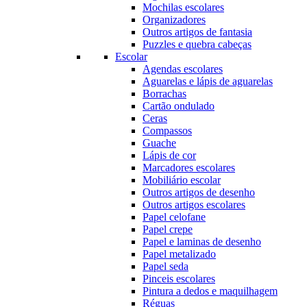
Mochilas escolares
Organizadores
Outros artigos de fantasia
Puzzles e quebra cabeças
Escolar
Agendas escolares
Aguarelas e lápis de aguarelas
Borrachas
Cartão ondulado
Ceras
Compassos
Guache
Lápis de cor
Marcadores escolares
Mobiliário escolar
Outros artigos de desenho
Outros artigos escolares
Papel celofane
Papel crepe
Papel e laminas de desenho
Papel metalizado
Papel seda
Pinceis escolares
Pintura a dedos e maquilhagem
Réguas