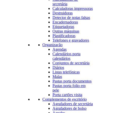
secretária
Calculadoras impressoras
Destruidoras
Detector de notas falsas
Encadernadoras
Etiquetadoras
Outras máquinas
Plastificadoras
Telefones e gravadores
Organização
Agendas
Calendários porta
calendários
Conjuntos de secretária
Diários
Listas telefónicas
Malas
Pastas porta documentos
Pastas porta folio em
pele
Porta cartões visita
Complementos de escritório
Agrafadores de secretária
Agrafadores de bolso
Agrafes