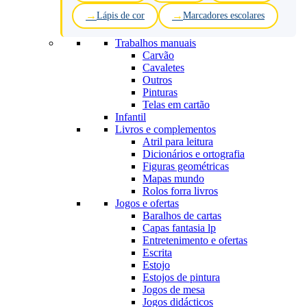
Lápis de cor
Marcadores escolares
Trabalhos manuais
Carvão
Cavaletes
Outros
Pinturas
Telas em cartão
Infantil
Livros e complementos
Atril para leitura
Dicionários e ortografia
Figuras geométricas
Mapas mundo
Rolos forra livros
Jogos e ofertas
Baralhos de cartas
Capas fantasia lp
Entretenimento e ofertas
Escrita
Estojo
Estojos de pintura
Jogos de mesa
Jogos didácticos