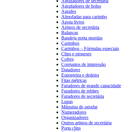
Agrafadores de secretária
Agrafadores de bolso
Agrafes
Almofadas para carimbo
Apoia livros
Artigos de secretária
Balanças
Bandeja porta moedas
Carimbos
Carimbos – Fórmulas especiais
Clips e pioneses
Cofres
Conjuntos de impressão
Datadores
Esponjeira e dedeira
Fitas métricas
Furadores de grande capacidade
Furadores de rebites
Furadores de secretária
Lupas
Máquina de agrafar
Numeradores
Organizadores
Outros artigos de secretária
Porta clips