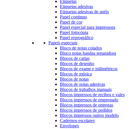
Etiquetas
Etiquetas adesivas
Etiquetas adesivas de anéis
Papel continuo
Papel de cor
Papel especial para impressora
Papel fotocópia
Papel reprográfico
Papeis especiais
Bloco de notas colados
Bloco notas bandas separadora
Blocos de cartas
Blocos de desenho
Blocos de exame e milimétricos
Blocos de música
Blocos de notas
Blocos de notas adesivas
Blocos de trabalhos manuais
Blocos impressos de recibos e vales
Blocos impressos de empregado
Blocos impressos de entregas
Blocos impressos de pedidos
Blocos impressos outros modelo
Cadernos escolares
Envelopes