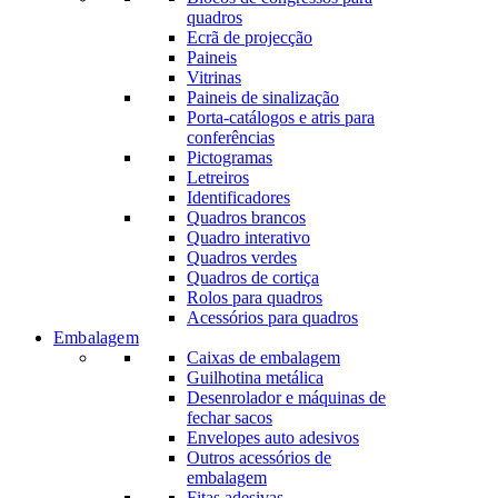
quadros
Ecrã de projecção
Paineis
Vitrinas
Paineis de sinalização
Porta-catálogos e atris para
conferências
Pictogramas
Letreiros
Identificadores
Quadros brancos
Quadro interativo
Quadros verdes
Quadros de cortiça
Rolos para quadros
Acessórios para quadros
Embalagem
Caixas de embalagem
Guilhotina metálica
Desenrolador e máquinas de
fechar sacos
Envelopes auto adesivos
Outros acessórios de
embalagem
Fitas adesivas