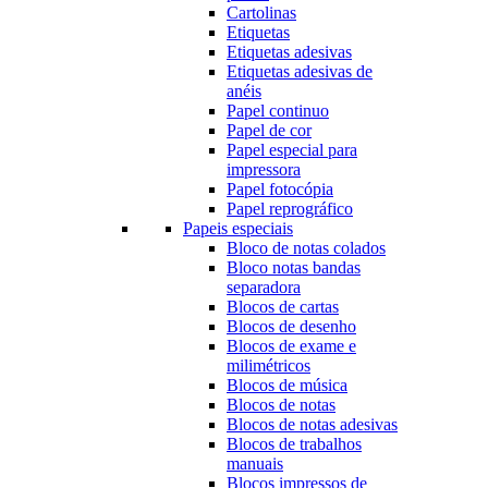
Cartolinas
Etiquetas
Etiquetas adesivas
Etiquetas adesivas de
anéis
Papel continuo
Papel de cor
Papel especial para
impressora
Papel fotocópia
Papel reprográfico
Papeis especiais
Bloco de notas colados
Bloco notas bandas
separadora
Blocos de cartas
Blocos de desenho
Blocos de exame e
milimétricos
Blocos de música
Blocos de notas
Blocos de notas adesivas
Blocos de trabalhos
manuais
Blocos impressos de