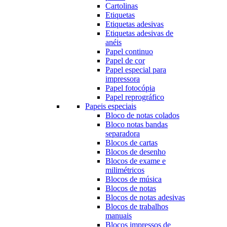
Cartolinas
Etiquetas
Etiquetas adesivas
Etiquetas adesivas de
anéis
Papel continuo
Papel de cor
Papel especial para
impressora
Papel fotocópia
Papel reprográfico
Papeis especiais
Bloco de notas colados
Bloco notas bandas
separadora
Blocos de cartas
Blocos de desenho
Blocos de exame e
milimétricos
Blocos de música
Blocos de notas
Blocos de notas adesivas
Blocos de trabalhos
manuais
Blocos impressos de