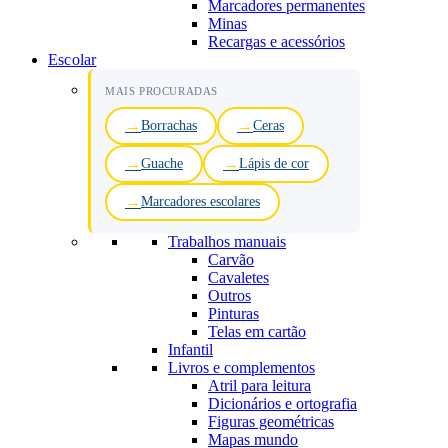
Marcadores permanentes
Minas
Recargas e acessórios
Escolar
MAIS PROCURADAS
Borrachas
Ceras
Guache
Lápis de cor
Marcadores escolares
Trabalhos manuais
Carvão
Cavaletes
Outros
Pinturas
Telas em cartão
Infantil
Livros e complementos
Atril para leitura
Dicionários e ortografia
Figuras geométricas
Mapas mundo