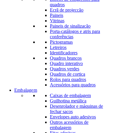
quadros
Ecrã de projecção
Paineis
Vitrinas
Paineis de sinalização
Porta-catálogos e atris para
conferências
Pictogramas
Letreiros
Identificadores
Quadros brancos
Quadro interativo
Quadros verdes
Quadros de cortiça
Rolos para quadros
Acessórios para quadros
Embalagem
Caixas de embalagem
Guilhotina metálica
Desenrolador e máquinas de
fechar sacos
Envelopes auto adesivos
Outros acessórios de
embalagem
Fitas adesivas