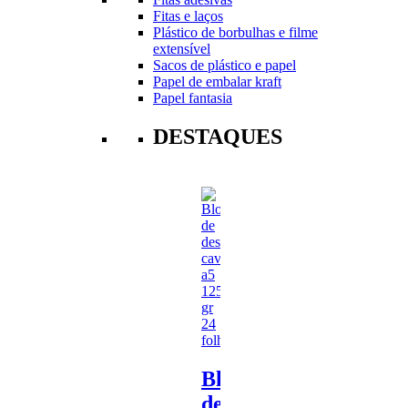
Fitas e laços
Plástico de borbulhas e filme
extensível
Sacos de plástico e papel
Papel de embalar kraft
Papel fantasia
DESTAQUES
Bloco
de