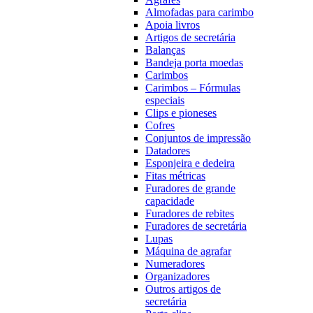
Almofadas para carimbo
Apoia livros
Artigos de secretária
Balanças
Bandeja porta moedas
Carimbos
Carimbos – Fórmulas
especiais
Clips e pioneses
Cofres
Conjuntos de impressão
Datadores
Esponjeira e dedeira
Fitas métricas
Furadores de grande
capacidade
Furadores de rebites
Furadores de secretária
Lupas
Máquina de agrafar
Numeradores
Organizadores
Outros artigos de
secretária