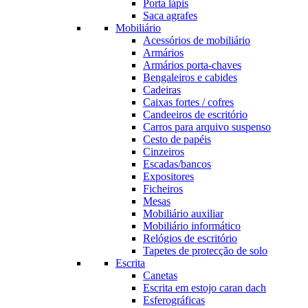
Porta lápis
Saca agrafes
Mobiliário
Acessórios de mobiliário
Armários
Armários porta-chaves
Bengaleiros e cabides
Cadeiras
Caixas fortes / cofres
Candeeiros de escritório
Carros para arquivo suspenso
Cesto de papéis
Cinzeiros
Escadas/bancos
Expositores
Ficheiros
Mesas
Mobiliário auxiliar
Mobiliário informático
Relógios de escritório
Tapetes de protecção de solo
Escrita
Canetas
Escrita em estojo caran dach
Esferográficas