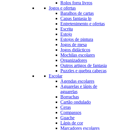
Rolos forra livros
Jogos e ofertas
Baralhos de cartas
Capas fantasia lp
Entretenimento e ofertas
Escrita
Estojo
Estojos de pintura
Jogos de mesa
Jogos didácticos
Mochilas escolares
Organizadores
Outros artigos de fantasia
Puzzles e quebra cabeças
Escolar
Agendas escolares
Aguarelas e lápis de
aguarelas
Borrachas
Cartão ondulado
Ceras
Compassos
Guache
Lápis de cor
Marcadores escolares