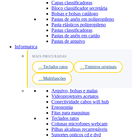
Capas classificadoras
Bloco classificador secretária
Bolsas e bolsas catálogo
Pastas de anéis em polipropileno
Pasta elásticos polipropileno
Pastas classificadoras
Pastas de anéis em cartão
Pastas de arquivo
Informatica
MAIS PROCURADAS
Teclados ratos
Tinteiros originais
Multifunções
Arquivo, bolsas e malas
Videoprojetores acetatos
Conectividade cabos wifi hub
Ergonomia
Fitas para maquinas
Teclados ratos
Colunas microfones webcam
Pilhas alcalinas recarregáveis
Suportes opticos cd e dvd