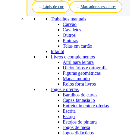
Lápis de cor
Marcadores escolares
Trabalhos manuais
Carvão
Cavaletes
Outros
Pinturas
Telas em cartão
Infantil
Livros e complementos
Atril para leitura
Dicionários e ortografia
Figuras geométricas
Mapas mundo
Rolos forra livros
Jogos e ofertas
Baralhos de cartas
Capas fantasia lp
Entretenimento e ofertas
Escrita
Estojo
Estojos de pintura
Jogos de mesa
Jogos didácticos