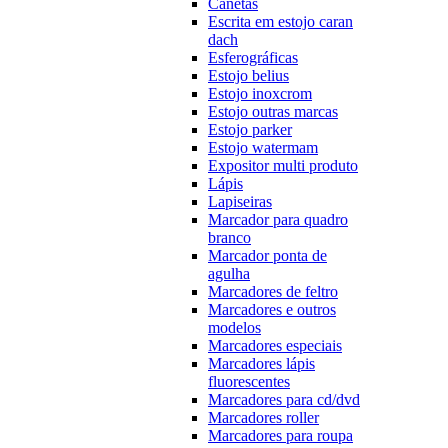
Canetas
Escrita em estojo caran
dach
Esferográficas
Estojo belius
Estojo inoxcrom
Estojo outras marcas
Estojo parker
Estojo watermam
Expositor multi produto
Lápis
Lapiseiras
Marcador para quadro
branco
Marcador ponta de
agulha
Marcadores de feltro
Marcadores e outros
modelos
Marcadores especiais
Marcadores lápis
fluorescentes
Marcadores para cd/dvd
Marcadores roller
Marcadores para roupa