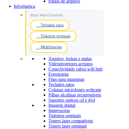
Pastas de arquivo
Informatica
MAIS PROCURADAS
Teclados ratos
Tinteiros originais
Multifunções
Arquivo, bolsas e malas
Videoprojetores acetatos
Conectividade cabos wifi hub
Ergonomia
Fitas para maquinas
Teclados ratos
Colunas microfones webcam
Pilhas alcalinas recarregáveis
Suportes opticos cd e dvd
Imagem digital
Impressoras
Tinteiros originais
Toners laser compatíveis
Toners laser originais