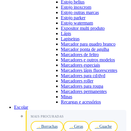
Estojo belius
Estojo inoxcrom
Estojo outras marcas
Estojo parker
Estojo watermam
Expositor multi produto
Lápis
Lapiseiras
Marcador para quadro branco
Marcador ponta de agulha
Marcadores de feltro
Marcadores e outros modelos
Marcadores especiais
Marcadores lápis fluorescentes
Marcadores para cd/dvd
Marcadores roller
Marcadores para roupa
Marcadores permanentes
Minas
Recargas e acessórios
Escolar
MAIS PROCURADAS
Borrachas
Ceras
Guache