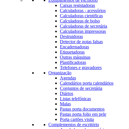
Equipamentos de escritório
Caixas registadoras
Calculadoras - acessórios
Calculadoras cientificas
Calculadoras de bolso
Calculadoras de secretária
Calculadoras impressoras
Destruidoras
Detector de notas falsas
Encadernadoras
Etiquetadoras
Outras máquinas
Plastificadoras
Telefones e gravadores
Organização
Agendas
Calendários porta calendários
Conjuntos de secretária
Diários
Listas telefónicas
Malas
Pastas porta documentos
Pastas porta folio em pele
Porta cartões visita
Complementos de escritório