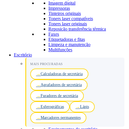
Imagem digital
Impressoras
Tinteiros originais
Toners laser compatíveis
Toners laser originais
Reposição transferência térmica
Faxes
Etiquetadoras e fitas
Limpeza e manutenção
Multifunções
Escritório
MAIS PROCURADAS
Calculadoras de secretária
Agrafadores de secretária
Furadores de secretária
Esferográficas
Lápis
Marcadores permanentes