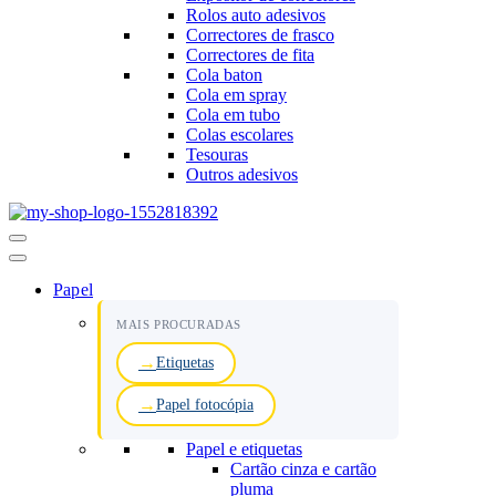
Rolos auto adesivos
Correctores de frasco
Correctores de fita
Cola baton
Cola em spray
Cola em tubo
Colas escolares
Tesouras
Outros adesivos
Menu
de
navegação
Papel
MAIS PROCURADAS
Etiquetas
Papel fotocópia
Papel e etiquetas
Cartão cinza e cartão
pluma