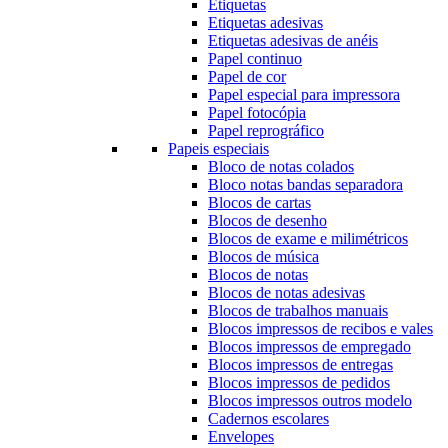
Etiquetas
Etiquetas adesivas
Etiquetas adesivas de anéis
Papel continuo
Papel de cor
Papel especial para impressora
Papel fotocópia
Papel reprográfico
Papeis especiais
Bloco de notas colados
Bloco notas bandas separadora
Blocos de cartas
Blocos de desenho
Blocos de exame e milimétricos
Blocos de música
Blocos de notas
Blocos de notas adesivas
Blocos de trabalhos manuais
Blocos impressos de recibos e vales
Blocos impressos de empregado
Blocos impressos de entregas
Blocos impressos de pedidos
Blocos impressos outros modelo
Cadernos escolares
Envelopes