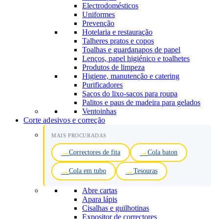
Electrodomésticos
Uniformes
Prevenção
Hotelaria e restauração
Talheres pratos e copos
Toalhas e guardanapos de papel
Lenços, papel higiénico e toalhetes
Produtos de limpeza
Higiene, manutenção e catering
Purificadores
Sacos do lixo-sacos para roupa
Palitos e paus de madeira para gelados
Ventoinhas
Corte adesivos e correção
MAIS PROCURADAS
Correctores de fita
Cola baton
Cola em tubo
Tesouras
Abre cartas
Apara lápis
Cisalhas e guilhotinas
Expositor de correctores