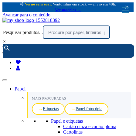
💨
Verão sem suar.
Ventoinhas em stock — envio em 48h.
×
Ver modelos →
Avançar para o conteúdo
Pesquisar produtos...
×
encomendar por telefone :
216 003 523
(chamada rede fixa nacional)
Papel
MAIS PROCURADAS
Etiquetas
Papel fotocópia
Papel e etiquetas
Cartão cinza e cartão pluma
Cartolinas