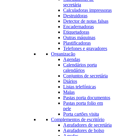
secretária
Calculadoras impressoras
Destruidoras
Detector de notas falsas
Encadernadoras
Etiquetadoras
Outras máquinas
Plastificadoras
Telefones e gravadores
Organização
Agendas
Calendários porta
calendários
Conjuntos de secretária
Diários
Listas telefónicas
Malas
Pastas porta documentos
Pastas porta folio em
pele
Porta cartões visita
Complementos de escritório
Agrafadores de secretária
Agrafadores de bolso
Agrafes