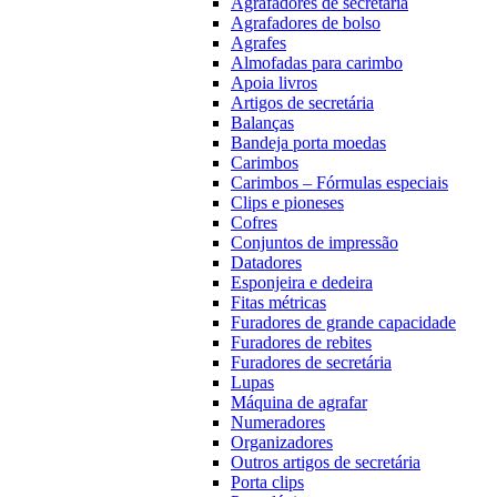
Agrafadores de secretária
Agrafadores de bolso
Agrafes
Almofadas para carimbo
Apoia livros
Artigos de secretária
Balanças
Bandeja porta moedas
Carimbos
Carimbos – Fórmulas especiais
Clips e pioneses
Cofres
Conjuntos de impressão
Datadores
Esponjeira e dedeira
Fitas métricas
Furadores de grande capacidade
Furadores de rebites
Furadores de secretária
Lupas
Máquina de agrafar
Numeradores
Organizadores
Outros artigos de secretária
Porta clips