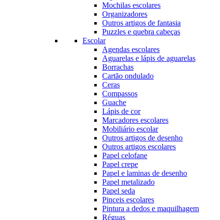
Mochilas escolares
Organizadores
Outros artigos de fantasia
Puzzles e quebra cabeças
Escolar
Agendas escolares
Aguarelas e lápis de aguarelas
Borrachas
Cartão ondulado
Ceras
Compassos
Guache
Lápis de cor
Marcadores escolares
Mobiliário escolar
Outros artigos de desenho
Outros artigos escolares
Papel celofane
Papel crepe
Papel e laminas de desenho
Papel metalizado
Papel seda
Pinceis escolares
Pintura a dedos e maquilhagem
Réguas