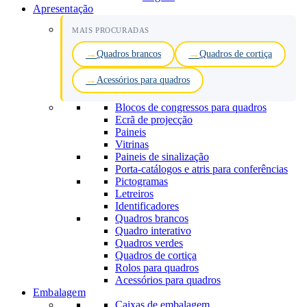
Apresentação
MAIS PROCURADAS
Quadros brancos
Quadros de cortiça
Acessórios para quadros
Blocos de congressos para quadros
Ecrã de projecção
Paineis
Vitrinas
Paineis de sinalização
Porta-catálogos e atris para conferências
Pictogramas
Letreiros
Identificadores
Quadros brancos
Quadro interativo
Quadros verdes
Quadros de cortiça
Rolos para quadros
Acessórios para quadros
Embalagem
Caixas de embalagem