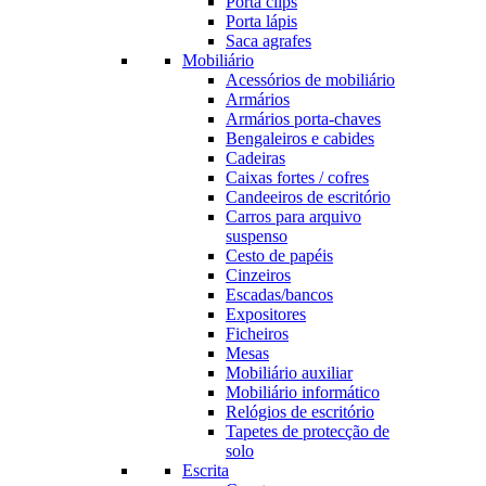
Porta clips
Porta lápis
Saca agrafes
Mobiliário
Acessórios de mobiliário
Armários
Armários porta-chaves
Bengaleiros e cabides
Cadeiras
Caixas fortes / cofres
Candeeiros de escritório
Carros para arquivo
suspenso
Cesto de papéis
Cinzeiros
Escadas/bancos
Expositores
Ficheiros
Mesas
Mobiliário auxiliar
Mobiliário informático
Relógios de escritório
Tapetes de protecção de
solo
Escrita