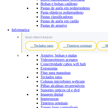
Bolsas e bolsas catálogo
Pastas de anéis em polipropileno
Pasta elásticos polipropileno
Pastas classificadoras
Pastas de anéis em cartão
Pastas de arquivo
Informatica
MAIS PROCURADAS
Teclados ratos
Tinteiros originais
M
Arquivo, bolsas e malas
Videoprojetores acetatos
Conectividade cabos wifi hub
Ergonomia
Fitas para maquinas
Teclados ratos
Colunas microfones webcam
Pilhas alcalinas recarregáveis
Suportes opticos cd e dvd
Imagem digital
Impressoras
Tinteiros originais
Toners laser compatíveis