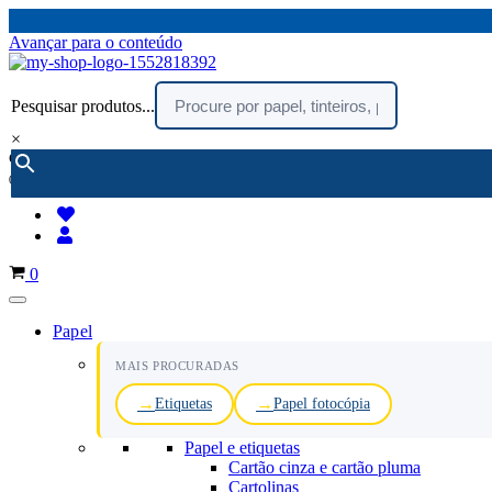
Avançar para o conteúdo
Pesquisar produtos...
×
encomendar por telefone :
216 003 523
(chamada rede fixa nacional)
Carrinho
0
Papel
MAIS PROCURADAS
Etiquetas
Papel fotocópia
Papel e etiquetas
Cartão cinza e cartão pluma
Cartolinas