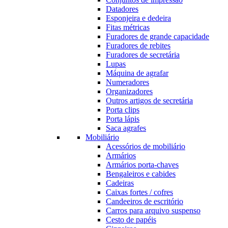
Datadores
Esponjeira e dedeira
Fitas métricas
Furadores de grande capacidade
Furadores de rebites
Furadores de secretária
Lupas
Máquina de agrafar
Numeradores
Organizadores
Outros artigos de secretária
Porta clips
Porta lápis
Saca agrafes
Mobiliário
Acessórios de mobiliário
Armários
Armários porta-chaves
Bengaleiros e cabides
Cadeiras
Caixas fortes / cofres
Candeeiros de escritório
Carros para arquivo suspenso
Cesto de papéis