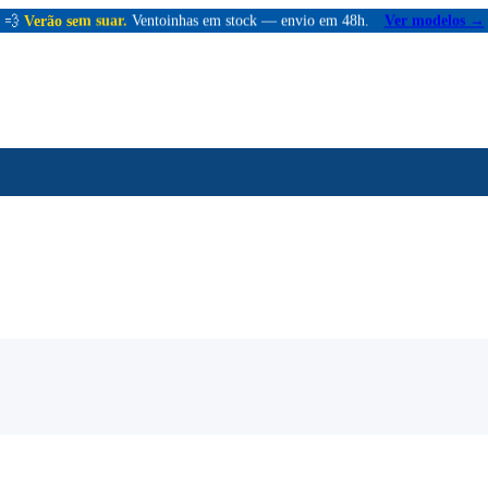
💨
Verão sem suar.
Ventoinhas em stock — envio em 48h.
Ver modelos →