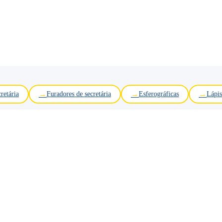
retária
Furadores de secretária
Esferográficas
Lápis