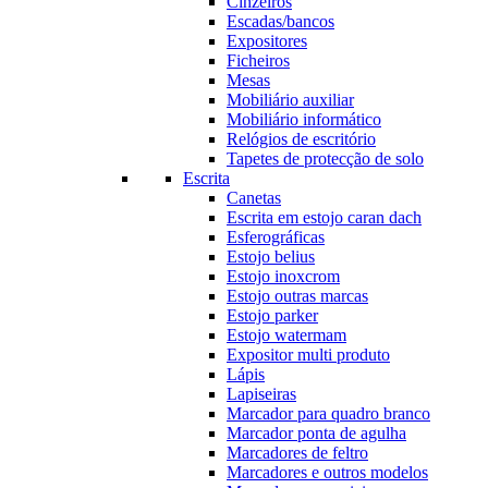
Cinzeiros
Escadas/bancos
Expositores
Ficheiros
Mesas
Mobiliário auxiliar
Mobiliário informático
Relógios de escritório
Tapetes de protecção de solo
Escrita
Canetas
Escrita em estojo caran dach
Esferográficas
Estojo belius
Estojo inoxcrom
Estojo outras marcas
Estojo parker
Estojo watermam
Expositor multi produto
Lápis
Lapiseiras
Marcador para quadro branco
Marcador ponta de agulha
Marcadores de feltro
Marcadores e outros modelos