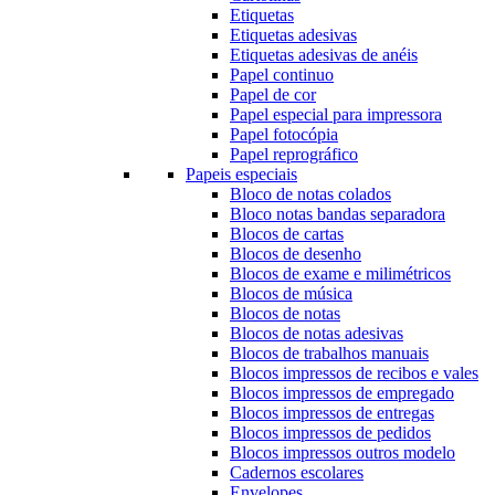
Etiquetas
Etiquetas adesivas
Etiquetas adesivas de anéis
Papel continuo
Papel de cor
Papel especial para impressora
Papel fotocópia
Papel reprográfico
Papeis especiais
Bloco de notas colados
Bloco notas bandas separadora
Blocos de cartas
Blocos de desenho
Blocos de exame e milimétricos
Blocos de música
Blocos de notas
Blocos de notas adesivas
Blocos de trabalhos manuais
Blocos impressos de recibos e vales
Blocos impressos de empregado
Blocos impressos de entregas
Blocos impressos de pedidos
Blocos impressos outros modelo
Cadernos escolares
Envelopes