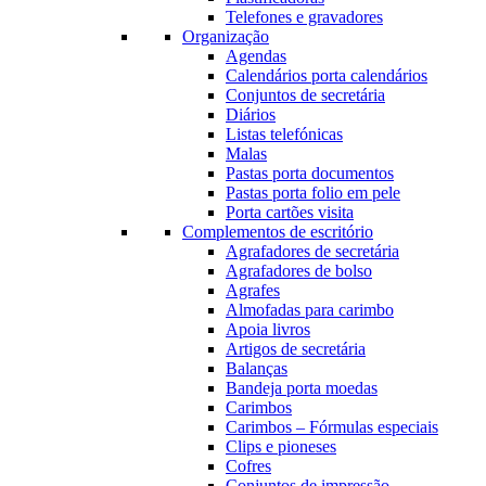
Telefones e gravadores
Organização
Agendas
Calendários porta calendários
Conjuntos de secretária
Diários
Listas telefónicas
Malas
Pastas porta documentos
Pastas porta folio em pele
Porta cartões visita
Complementos de escritório
Agrafadores de secretária
Agrafadores de bolso
Agrafes
Almofadas para carimbo
Apoia livros
Artigos de secretária
Balanças
Bandeja porta moedas
Carimbos
Carimbos – Fórmulas especiais
Clips e pioneses
Cofres
Conjuntos de impressão