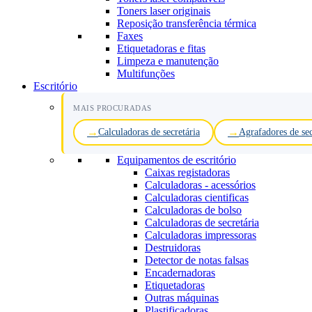
Toners laser originais
Reposição transferência térmica
Faxes
Etiquetadoras e fitas
Limpeza e manutenção
Multifunções
Escritório
MAIS PROCURADAS
Calculadoras de secretária
Agrafadores de sec
Equipamentos de escritório
Caixas registadoras
Calculadoras - acessórios
Calculadoras cientificas
Calculadoras de bolso
Calculadoras de secretária
Calculadoras impressoras
Destruidoras
Detector de notas falsas
Encadernadoras
Etiquetadoras
Outras máquinas
Plastificadoras