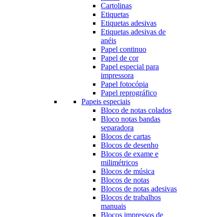
Cartolinas
Etiquetas
Etiquetas adesivas
Etiquetas adesivas de
anéis
Papel continuo
Papel de cor
Papel especial para
impressora
Papel fotocópia
Papel reprográfico
Papeis especiais
Bloco de notas colados
Bloco notas bandas
separadora
Blocos de cartas
Blocos de desenho
Blocos de exame e
milimétricos
Blocos de música
Blocos de notas
Blocos de notas adesivas
Blocos de trabalhos
manuais
Blocos impressos de