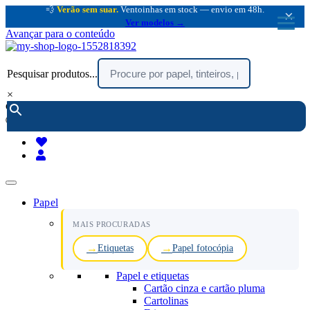
💨
Verão sem suar.
Ventoinhas em stock — envio em 48h.
×
Ver modelos →
Avançar para o conteúdo
Pesquisar produtos...
×
encomendar por telefone :
216 003 523
(chamada rede fixa nacional)
Papel
MAIS PROCURADAS
Etiquetas
Papel fotocópia
Papel e etiquetas
Cartão cinza e cartão pluma
Cartolinas