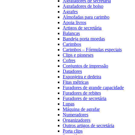
Agrafadores de secretária
Agrafadores de bolso
Agrafes
Almofadas para carimbo
Apoia livros
Artigos de secretária
Balanças
Bandeja porta moedas
Carimbos
Carimbos – Fórmulas especiais
Clips e pioneses
Cofres
Conjuntos de impressão
Datadores
Esponjeira e dedeira
Fitas métricas
Furadores de grande capacidade
Furadores de rebites
Furadores de secretária
Lupas
Máquina de agrafar
Numeradores
Organizadores
Outros artigos de secretária
Porta clips