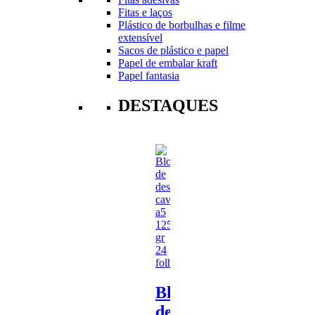
Fitas e laços
Plástico de borbulhas e filme
extensível
Sacos de plástico e papel
Papel de embalar kraft
Papel fantasia
DESTAQUES
Bloco
de