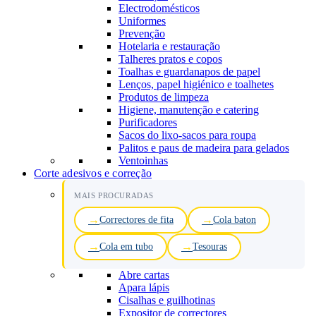
Electrodomésticos
Uniformes
Prevenção
Hotelaria e restauração
Talheres pratos e copos
Toalhas e guardanapos de papel
Lenços, papel higiénico e toalhetes
Produtos de limpeza
Higiene, manutenção e catering
Purificadores
Sacos do lixo-sacos para roupa
Palitos e paus de madeira para gelados
Ventoinhas
Corte adesivos e correção
MAIS PROCURADAS
Correctores de fita
Cola baton
Cola em tubo
Tesouras
Abre cartas
Apara lápis
Cisalhas e guilhotinas
Expositor de correctores