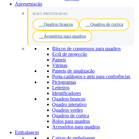
Apresentação
MAIS PROCURADAS
Quadros brancos
Quadros de cortiça
Acessórios para quadros
Blocos de congressos para quadros
Ecrã de projecção
Paineis
Vitrinas
Paineis de sinalização
Porta-catálogos e atris para conferências
Pictogramas
Letreiros
Identificadores
Quadros brancos
Quadro interativo
Quadros verdes
Quadros de cortiça
Rolos para quadros
Acessórios para quadros
Embalagem
Caixas de embalagem