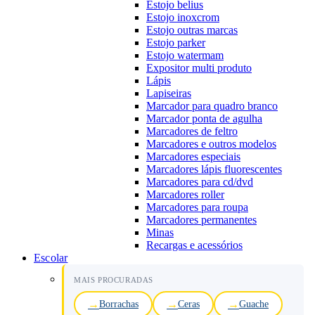
Estojo belius
Estojo inoxcrom
Estojo outras marcas
Estojo parker
Estojo watermam
Expositor multi produto
Lápis
Lapiseiras
Marcador para quadro branco
Marcador ponta de agulha
Marcadores de feltro
Marcadores e outros modelos
Marcadores especiais
Marcadores lápis fluorescentes
Marcadores para cd/dvd
Marcadores roller
Marcadores para roupa
Marcadores permanentes
Minas
Recargas e acessórios
Escolar
MAIS PROCURADAS
Borrachas
Ceras
Guache