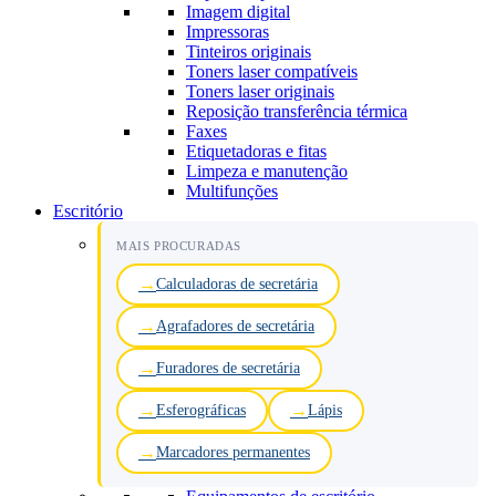
Imagem digital
Impressoras
Tinteiros originais
Toners laser compatíveis
Toners laser originais
Reposição transferência térmica
Faxes
Etiquetadoras e fitas
Limpeza e manutenção
Multifunções
Escritório
MAIS PROCURADAS
Calculadoras de secretária
Agrafadores de secretária
Furadores de secretária
Esferográficas
Lápis
Marcadores permanentes