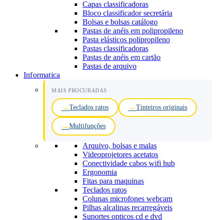
Capas classificadoras
Bloco classificador secretária
Bolsas e bolsas catálogo
Pastas de anéis em polipropileno
Pasta elásticos polipropileno
Pastas classificadoras
Pastas de anéis em cartão
Pastas de arquivo
Informatica
MAIS PROCURADAS
Teclados ratos
Tinteiros originais
Multifunções
Arquivo, bolsas e malas
Videoprojetores acetatos
Conectividade cabos wifi hub
Ergonomia
Fitas para maquinas
Teclados ratos
Colunas microfones webcam
Pilhas alcalinas recarregáveis
Suportes opticos cd e dvd