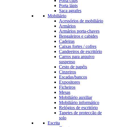
Porta clips
Porta lápis
Saca agrafes
Mobiliário
Acessórios de mobiliário
Armários
Armários porta-chaves
Bengaleiros e cabides
Cadeiras
Caixas fortes / cofres
Candeeiros de escritório
Carros para arquivo
suspenso
Cesto de papéis
Cinzeiros
Escadas/bancos
Expositores
Ficheiros
Mesas
Mobiliário auxiliar
Mobiliário informático
Relógios de escritório
Tapetes de protecção de
solo
Escrita