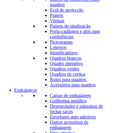
quadros
Ecrã de projecção
Paineis
Vitrinas
Paineis de sinalização
Porta-catálogos e atris para
conferências
Pictogramas
Letreiros
Identificadores
Quadros brancos
Quadro interativo
Quadros verdes
Quadros de cortiça
Rolos para quadros
Acessórios para quadros
Embalagem
Caixas de embalagem
Guilhotina metálica
Desenrolador e máquinas de
fechar sacos
Envelopes auto adesivos
Outros acessórios de
embalagem
Fitas adesivas