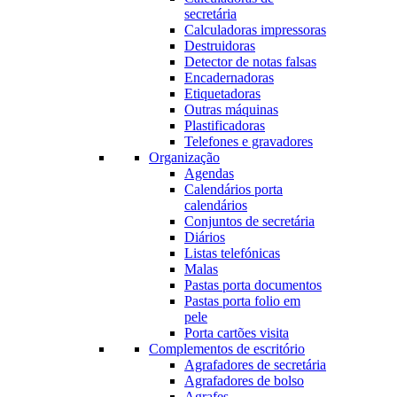
secretária
Calculadoras impressoras
Destruidoras
Detector de notas falsas
Encadernadoras
Etiquetadoras
Outras máquinas
Plastificadoras
Telefones e gravadores
Organização
Agendas
Calendários porta
calendários
Conjuntos de secretária
Diários
Listas telefónicas
Malas
Pastas porta documentos
Pastas porta folio em
pele
Porta cartões visita
Complementos de escritório
Agrafadores de secretária
Agrafadores de bolso
Agrafes