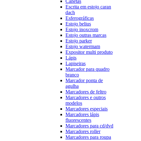
Canetas
Escrita em estojo caran
dach
Esferográficas
Estojo belius
Estojo inoxcrom
Estojo outras marcas
Estojo parker
Estojo watermam
Expositor multi produto
Lápis
Lapiseiras
Marcador para quadro
branco
Marcador ponta de
agulha
Marcadores de feltro
Marcadores e outros
modelos
Marcadores especiais
Marcadores lápis
fluorescentes
Marcadores para cd/dvd
Marcadores roller
Marcadores para roupa