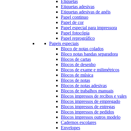
Etiquetas
Etiquetas adesivas
Etiquetas adesivas de anéis
Papel continuo
Papel de cor
Papel especial para impressora
Papel fotocópia
Papel reprográfico
Papeis especiais
Bloco de notas colados
Bloco notas bandas separadora
Blocos de cartas
Blocos de desenho
Blocos de exame e milimétricos
Blocos de música
Blocos de notas
Blocos de notas adesivas
Blocos de trabalhos manuais
Blocos impressos de recibos e vales
Blocos impressos de empregado
Blocos impressos de entregas
Blocos impressos de pedidos
Blocos impressos outros modelo
Cadernos escolares
Envelopes