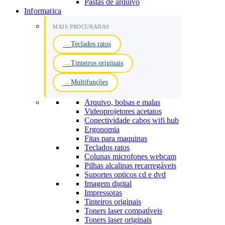
Pastas de arquivo
Informatica
MAIS PROCURADAS
Teclados ratos
Tinteiros originais
Multifunções
Arquivo, bolsas e malas
Videoprojetores acetatos
Conectividade cabos wifi hub
Ergonomia
Fitas para maquinas
Teclados ratos
Colunas microfones webcam
Pilhas alcalinas recarregáveis
Suportes opticos cd e dvd
Imagem digital
Impressoras
Tinteiros originais
Toners laser compatíveis
Toners laser originais