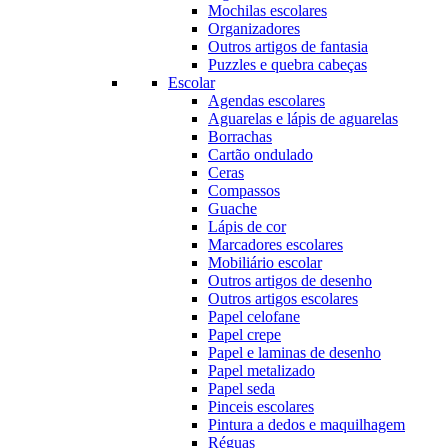
Mochilas escolares
Organizadores
Outros artigos de fantasia
Puzzles e quebra cabeças
Escolar
Agendas escolares
Aguarelas e lápis de aguarelas
Borrachas
Cartão ondulado
Ceras
Compassos
Guache
Lápis de cor
Marcadores escolares
Mobiliário escolar
Outros artigos de desenho
Outros artigos escolares
Papel celofane
Papel crepe
Papel e laminas de desenho
Papel metalizado
Papel seda
Pinceis escolares
Pintura a dedos e maquilhagem
Réguas