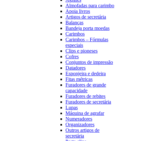
Almofadas para carimbo
Apoia livros
Artigos de secretária
Balanças
Bandeja porta moedas
Carimbos
Carimbos – Fórmulas
especiais
Clips e pioneses
Cofres
Conjuntos de impressão
Datadores
Esponjeira e dedeira
Fitas métricas
Furadores de grande
capacidade
Furadores de rebites
Furadores de secretária
Lupas
Máquina de agrafar
Numeradores
Organizadores
Outros artigos de
secretária