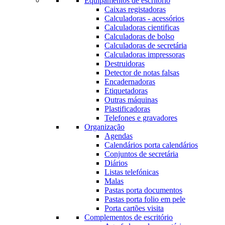
Equipamentos de escritório
Caixas registadoras
Calculadoras - acessórios
Calculadoras cientificas
Calculadoras de bolso
Calculadoras de secretária
Calculadoras impressoras
Destruidoras
Detector de notas falsas
Encadernadoras
Etiquetadoras
Outras máquinas
Plastificadoras
Telefones e gravadores
Organização
Agendas
Calendários porta calendários
Conjuntos de secretária
Diários
Listas telefónicas
Malas
Pastas porta documentos
Pastas porta folio em pele
Porta cartões visita
Complementos de escritório