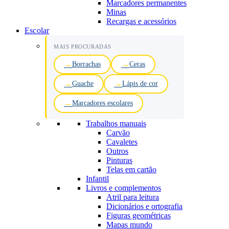
Marcadores permanentes
Minas
Recargas e acessórios
Escolar
MAIS PROCURADAS
Borrachas
Ceras
Guache
Lápis de cor
Marcadores escolares
Trabalhos manuais
Carvão
Cavaletes
Outros
Pinturas
Telas em cartão
Infantil
Livros e complementos
Atril para leitura
Dicionários e ortografia
Figuras geométricas
Mapas mundo