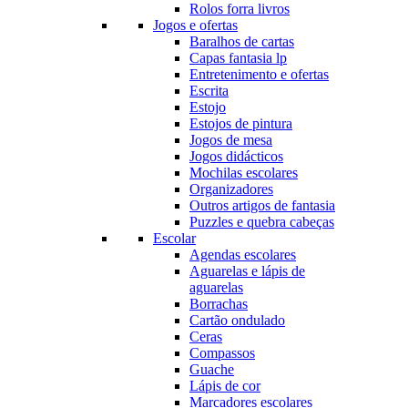
Rolos forra livros
Jogos e ofertas
Baralhos de cartas
Capas fantasia lp
Entretenimento e ofertas
Escrita
Estojo
Estojos de pintura
Jogos de mesa
Jogos didácticos
Mochilas escolares
Organizadores
Outros artigos de fantasia
Puzzles e quebra cabeças
Escolar
Agendas escolares
Aguarelas e lápis de
aguarelas
Borrachas
Cartão ondulado
Ceras
Compassos
Guache
Lápis de cor
Marcadores escolares