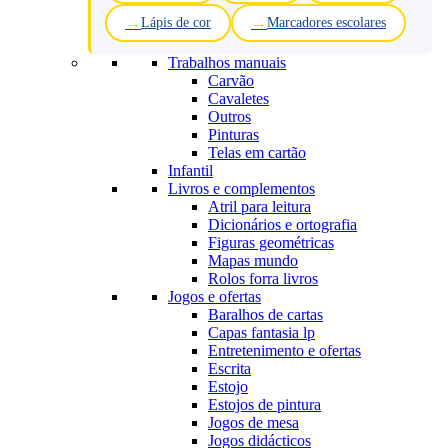
Lápis de cor
Marcadores escolares
Trabalhos manuais
Carvão
Cavaletes
Outros
Pinturas
Telas em cartão
Infantil
Livros e complementos
Atril para leitura
Dicionários e ortografia
Figuras geométricas
Mapas mundo
Rolos forra livros
Jogos e ofertas
Baralhos de cartas
Capas fantasia lp
Entretenimento e ofertas
Escrita
Estojo
Estojos de pintura
Jogos de mesa
Jogos didácticos