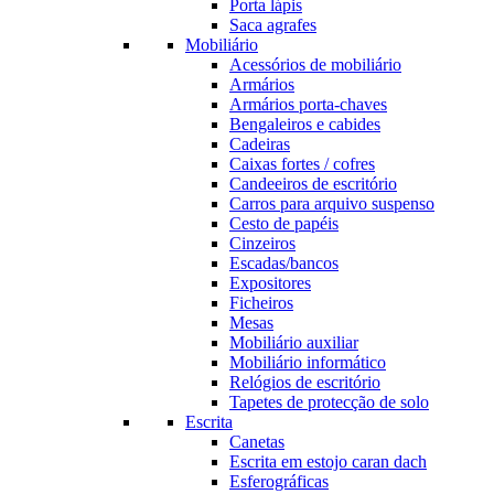
Porta lápis
Saca agrafes
Mobiliário
Acessórios de mobiliário
Armários
Armários porta-chaves
Bengaleiros e cabides
Cadeiras
Caixas fortes / cofres
Candeeiros de escritório
Carros para arquivo suspenso
Cesto de papéis
Cinzeiros
Escadas/bancos
Expositores
Ficheiros
Mesas
Mobiliário auxiliar
Mobiliário informático
Relógios de escritório
Tapetes de protecção de solo
Escrita
Canetas
Escrita em estojo caran dach
Esferográficas