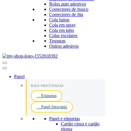
Rolos auto adesivos
Correctores de frasco
Correctores de fita
Cola baton
Cola em spray
Cola em tubo
Colas escolares
Tesouras
Outros adesivos
Menu
de
navegação
Papel
MAIS PROCURADAS
Etiquetas
Papel fotocópia
Papel e etiquetas
Cartão cinza e cartão
pluma