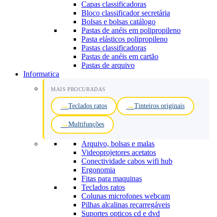
Capas classificadoras
Bloco classificador secretária
Bolsas e bolsas catálogo
Pastas de anéis em polipropileno
Pasta elásticos polipropileno
Pastas classificadoras
Pastas de anéis em cartão
Pastas de arquivo
Informatica
MAIS PROCURADAS
Teclados ratos
Tinteiros originais
Multifunções
Arquivo, bolsas e malas
Videoprojetores acetatos
Conectividade cabos wifi hub
Ergonomia
Fitas para maquinas
Teclados ratos
Colunas microfones webcam
Pilhas alcalinas recarregáveis
Suportes opticos cd e dvd