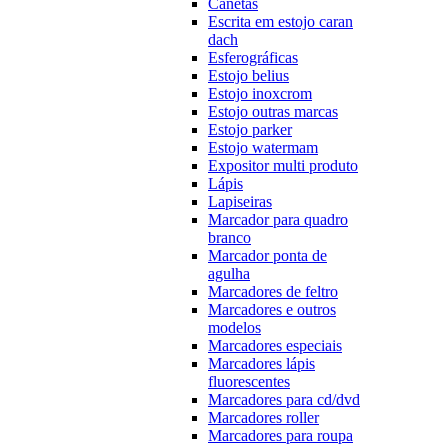
Canetas
Escrita em estojo caran
dach
Esferográficas
Estojo belius
Estojo inoxcrom
Estojo outras marcas
Estojo parker
Estojo watermam
Expositor multi produto
Lápis
Lapiseiras
Marcador para quadro
branco
Marcador ponta de
agulha
Marcadores de feltro
Marcadores e outros
modelos
Marcadores especiais
Marcadores lápis
fluorescentes
Marcadores para cd/dvd
Marcadores roller
Marcadores para roupa