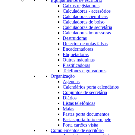
Equipamentos de escritório
Caixas registadoras
Calculadoras - acessórios
Calculadoras cientificas
Calculadoras de bolso
Calculadoras de secretária
Calculadoras impressoras
Destruidoras
Detector de notas falsas
Encadernadoras
Etiquetadoras
Outras máquinas
Plastificadoras
Telefones e gravadores
Organização
Agendas
Calendários porta calendários
Conjuntos de secretária
Diários
Listas telefónicas
Malas
Pastas porta documentos
Pastas porta folio em pele
Porta cartões visita
Complementos de escritório