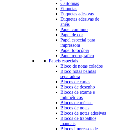
Cartolinas
Etiquetas
Etiquetas adesivas
Etiquetas adesivas de
anéis
Papel continuo
Papel de cor
Papel especial para
impressora
Papel fotocópia
Papel reprográfico
Papeis especiais
Bloco de notas colados
Bloco notas bandas
separadora
Blocos de cartas
Blocos de desenho
Blocos de exame e
milimétricos
Blocos de música
Blocos de notas
Blocos de notas adesivas
Blocos de trabalhos
manuais
Blocos impressos de