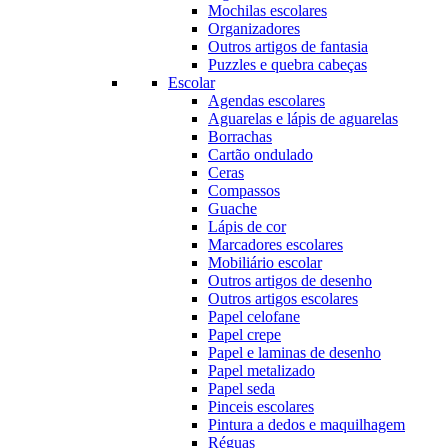
Mochilas escolares
Organizadores
Outros artigos de fantasia
Puzzles e quebra cabeças
Escolar
Agendas escolares
Aguarelas e lápis de aguarelas
Borrachas
Cartão ondulado
Ceras
Compassos
Guache
Lápis de cor
Marcadores escolares
Mobiliário escolar
Outros artigos de desenho
Outros artigos escolares
Papel celofane
Papel crepe
Papel e laminas de desenho
Papel metalizado
Papel seda
Pinceis escolares
Pintura a dedos e maquilhagem
Réguas