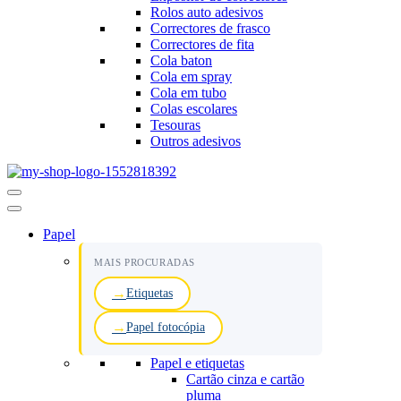
Rolos auto adesivos
Correctores de frasco
Correctores de fita
Cola baton
Cola em spray
Cola em tubo
Colas escolares
Tesouras
Outros adesivos
Menu
de
navegação
Papel
MAIS PROCURADAS
Etiquetas
Papel fotocópia
Papel e etiquetas
Cartão cinza e cartão
pluma