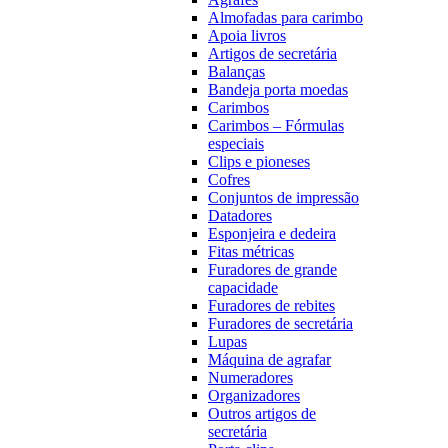
Almofadas para carimbo
Apoia livros
Artigos de secretária
Balanças
Bandeja porta moedas
Carimbos
Carimbos – Fórmulas
especiais
Clips e pioneses
Cofres
Conjuntos de impressão
Datadores
Esponjeira e dedeira
Fitas métricas
Furadores de grande
capacidade
Furadores de rebites
Furadores de secretária
Lupas
Máquina de agrafar
Numeradores
Organizadores
Outros artigos de
secretária