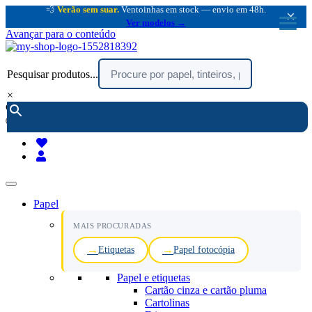
💨
Verão sem suar.
Ventoinhas em stock — envio em 48h.
×
Ver modelos →
Avançar para o conteúdo
Pesquisar produtos...
×
encomendar por telefone :
216 003 523
(chamada rede fixa nacional)
Papel
MAIS PROCURADAS
Etiquetas
Papel fotocópia
Papel e etiquetas
Cartão cinza e cartão pluma
Cartolinas