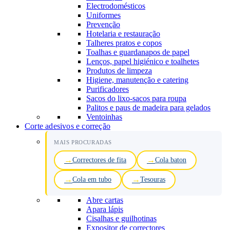
Electrodomésticos
Uniformes
Prevenção
Hotelaria e restauração
Talheres pratos e copos
Toalhas e guardanapos de papel
Lenços, papel higiénico e toalhetes
Produtos de limpeza
Higiene, manutenção e catering
Purificadores
Sacos do lixo-sacos para roupa
Palitos e paus de madeira para gelados
Ventoinhas
Corte adesivos e correção
MAIS PROCURADAS
Correctores de fita
Cola baton
Cola em tubo
Tesouras
Abre cartas
Apara lápis
Cisalhas e guilhotinas
Expositor de correctores