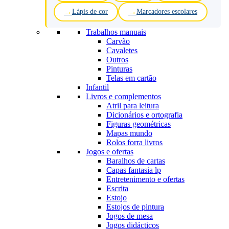
Lápis de cor
Marcadores escolares
Trabalhos manuais
Carvão
Cavaletes
Outros
Pinturas
Telas em cartão
Infantil
Livros e complementos
Atril para leitura
Dicionários e ortografia
Figuras geométricas
Mapas mundo
Rolos forra livros
Jogos e ofertas
Baralhos de cartas
Capas fantasia lp
Entretenimento e ofertas
Escrita
Estojo
Estojos de pintura
Jogos de mesa
Jogos didácticos