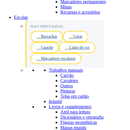
Marcadores permanentes
Minas
Recargas e acessórios
Escolar
MAIS PROCURADAS
Borrachas
Ceras
Guache
Lápis de cor
Marcadores escolares
Trabalhos manuais
Carvão
Cavaletes
Outros
Pinturas
Telas em cartão
Infantil
Livros e complementos
Atril para leitura
Dicionários e ortografia
Figuras geométricas
Mapas mundo