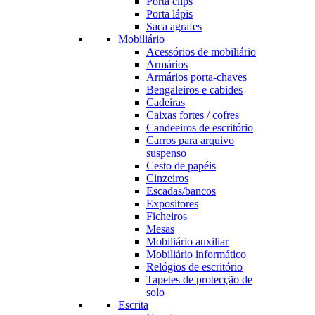
Porta clips
Porta lápis
Saca agrafes
Mobiliário
Acessórios de mobiliário
Armários
Armários porta-chaves
Bengaleiros e cabides
Cadeiras
Caixas fortes / cofres
Candeeiros de escritório
Carros para arquivo
suspenso
Cesto de papéis
Cinzeiros
Escadas/bancos
Expositores
Ficheiros
Mesas
Mobiliário auxiliar
Mobiliário informático
Relógios de escritório
Tapetes de protecção de
solo
Escrita