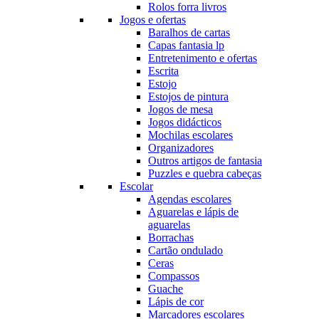
Rolos forra livros
Jogos e ofertas
Baralhos de cartas
Capas fantasia lp
Entretenimento e ofertas
Escrita
Estojo
Estojos de pintura
Jogos de mesa
Jogos didácticos
Mochilas escolares
Organizadores
Outros artigos de fantasia
Puzzles e quebra cabeças
Escolar
Agendas escolares
Aguarelas e lápis de
aguarelas
Borrachas
Cartão ondulado
Ceras
Compassos
Guache
Lápis de cor
Marcadores escolares