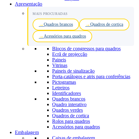
Apresentação
MAIS PROCURADAS
Quadros brancos
Quadros de cortiça
Acessórios para quadros
Blocos de congressos para quadros
Ecrã de projecção
Paineis
Vitrinas
Paineis de sinalização
Porta-catálogos e atris para conferências
Pictogramas
Letreiros
Identificadores
Quadros brancos
Quadro interativo
Quadros verdes
Quadros de cortiça
Rolos para quadros
Acessórios para quadros
Embalagem
Caixas de embalagem