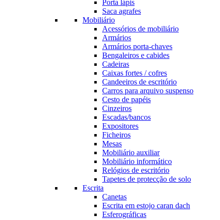
Porta lápis
Saca agrafes
Mobiliário
Acessórios de mobiliário
Armários
Armários porta-chaves
Bengaleiros e cabides
Cadeiras
Caixas fortes / cofres
Candeeiros de escritório
Carros para arquivo suspenso
Cesto de papéis
Cinzeiros
Escadas/bancos
Expositores
Ficheiros
Mesas
Mobiliário auxiliar
Mobiliário informático
Relógios de escritório
Tapetes de protecção de solo
Escrita
Canetas
Escrita em estojo caran dach
Esferográficas