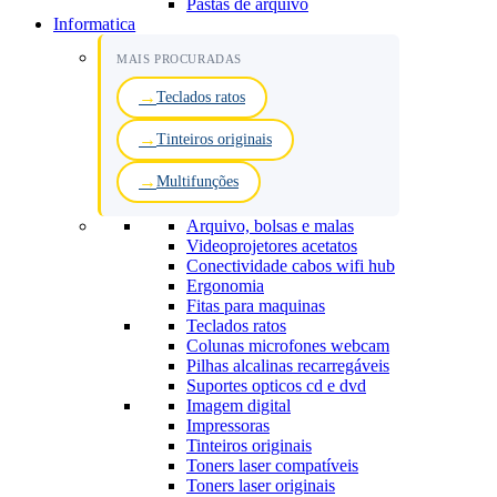
Pastas de arquivo
Informatica
MAIS PROCURADAS
Teclados ratos
Tinteiros originais
Multifunções
Arquivo, bolsas e malas
Videoprojetores acetatos
Conectividade cabos wifi hub
Ergonomia
Fitas para maquinas
Teclados ratos
Colunas microfones webcam
Pilhas alcalinas recarregáveis
Suportes opticos cd e dvd
Imagem digital
Impressoras
Tinteiros originais
Toners laser compatíveis
Toners laser originais