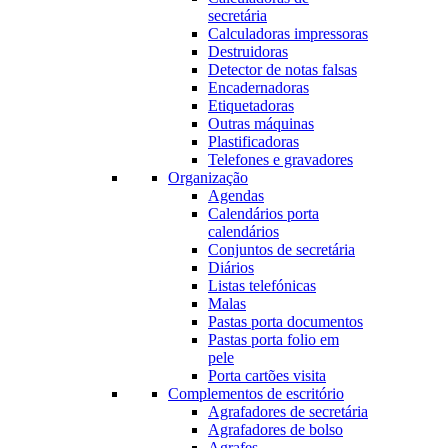
secretária
Calculadoras impressoras
Destruidoras
Detector de notas falsas
Encadernadoras
Etiquetadoras
Outras máquinas
Plastificadoras
Telefones e gravadores
Organização
Agendas
Calendários porta
calendários
Conjuntos de secretária
Diários
Listas telefónicas
Malas
Pastas porta documentos
Pastas porta folio em
pele
Porta cartões visita
Complementos de escritório
Agrafadores de secretária
Agrafadores de bolso
Agrafes