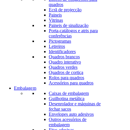
quadros
Ecrã de projecção
Paineis
Vitrinas
Paineis de sinalização
Porta-catálogos e atris para
conferências
Pictogramas
Letreiros
Identificadores
Quadros brancos
Quadro interativo
Quadros verdes
Quadros de cortiça
Rolos para quadros
Acessórios para quadros
Embalagem
Caixas de embalagem
Guilhotina metálica
Desenrolador e máquinas de
fechar sacos
Envelopes auto adesivos
Outros acessórios de
embalagem
Fitas adesivas