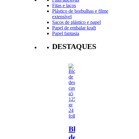
Fitas e laços
Plástico de borbulhas e filme
extensível
Sacos de plástico e papel
Papel de embalar kraft
Papel fantasia
DESTAQUES
Bloco
de