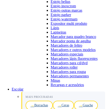
Estojo belius
Estojo inoxcrom
Estojo outras marcas
Estojo parker
Estojo watermam
Expositor multi produto
Lápis
Lapiseiras
Marcador para quadro branco
Marcador ponta de agulha
Marcadores de feltro
Marcadores e outros modelos
Marcadores especiais
Marcadores lápis fluorescentes
Marcadores para cd/dvd
Marcadores roller
Marcadores para roupa
Marcadores permanentes
Minas
Recargas e acessórios
Escolar
MAIS PROCURADAS
Borrachas
Ceras
Guache