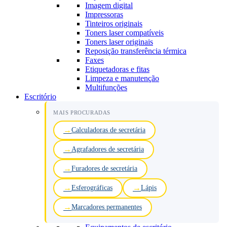
Imagem digital
Impressoras
Tinteiros originais
Toners laser compatíveis
Toners laser originais
Reposição transferência térmica
Faxes
Etiquetadoras e fitas
Limpeza e manutenção
Multifunções
Escritório
MAIS PROCURADAS
Calculadoras de secretária
Agrafadores de secretária
Furadores de secretária
Esferográficas
Lápis
Marcadores permanentes