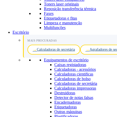
Toners laser originais
Reposição transferência térmica
Faxes
Etiquetadoras e fitas
Limpeza e manutenção
Multifunções
Escritório
MAIS PROCURADAS
Calculadoras de secretária
Agrafadores de sec
Equipamentos de escritório
Caixas registadoras
Calculadoras - acessórios
Calculadoras cientificas
Calculadoras de bolso
Calculadoras de secretária
Calculadoras impressoras
Destruidoras
Detector de notas falsas
Encadernadoras
Etiquetadoras
Outras máquinas
Plastificadoras