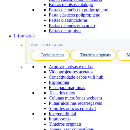
Bolsas e bolsas catálogo
Pastas de anéis em polipropileno
Pasta elásticos polipropileno
Pastas classificadoras
Pastas de anéis em cartão
Pastas de arquivo
Informatica
MAIS PROCURADAS
Teclados ratos
Tinteiros originais
M
Arquivo, bolsas e malas
Videoprojetores acetatos
Conectividade cabos wifi hub
Ergonomia
Fitas para maquinas
Teclados ratos
Colunas microfones webcam
Pilhas alcalinas recarregáveis
Suportes opticos cd e dvd
Imagem digital
Impressoras
Tinteiros originais
Toners laser compatíveis