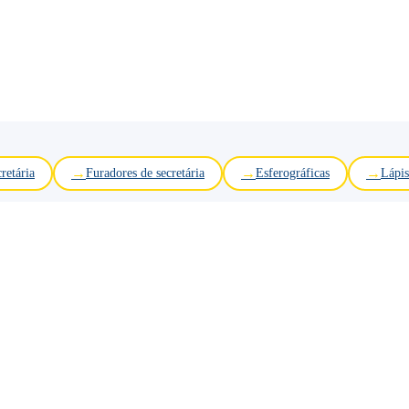
retária
Furadores de secretária
Esferográficas
Lápis