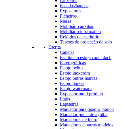
Cinzeiros
Escadas/bancos
Expositores
Ficheiros
Mesas
Mobiliário auxiliar
Mobiliário informático
Relógios de escritório
Tapetes de protecção de solo
Escrita
Canetas
Escrita em estojo caran dach
Esferográficas
Estojo belius
Estojo inoxcrom
Estojo outras marcas
Estojo parker
Estojo watermam
Expositor multi produto
Lápis
Lapiseiras
Marcador para quadro branco
Marcador ponta de agulha
Marcadores de feltro
Marcadores e outros modelos