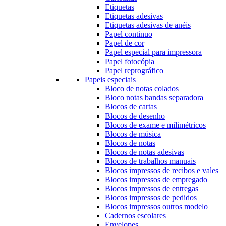
Etiquetas
Etiquetas adesivas
Etiquetas adesivas de anéis
Papel continuo
Papel de cor
Papel especial para impressora
Papel fotocópia
Papel reprográfico
Papeis especiais
Bloco de notas colados
Bloco notas bandas separadora
Blocos de cartas
Blocos de desenho
Blocos de exame e milimétricos
Blocos de música
Blocos de notas
Blocos de notas adesivas
Blocos de trabalhos manuais
Blocos impressos de recibos e vales
Blocos impressos de empregado
Blocos impressos de entregas
Blocos impressos de pedidos
Blocos impressos outros modelo
Cadernos escolares
Envelopes