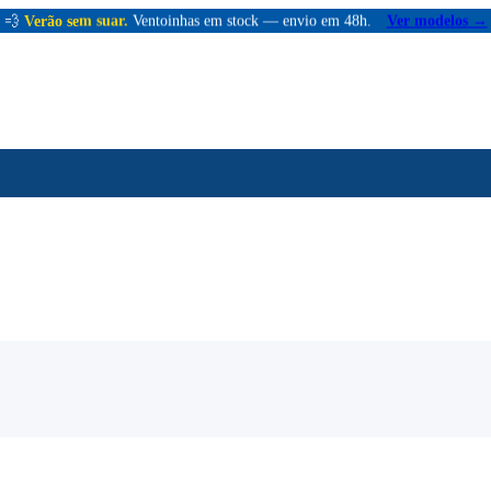
💨
Verão sem suar.
Ventoinhas em stock — envio em 48h.
Ver modelos →