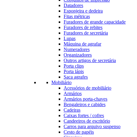
Datadores
Esponjeira e dedeira
Fitas métricas
Furadores de grande capacidade
Furadores de rebites
Furadores de secretária
Lupas
Máquina de agrafar
Numeradores
Organizadores
Outros artigos de secretária
Porta clips
Porta lápis
Saca agrafes
Mobiliário
Acessórios de mobiliário
Armários
Armários porta-chaves
Bengaleiros e cabides
Cadeiras
Caixas fortes / cofres
Candeeiros de escritório
Carros para arquivo suspenso
Cesto de papéis