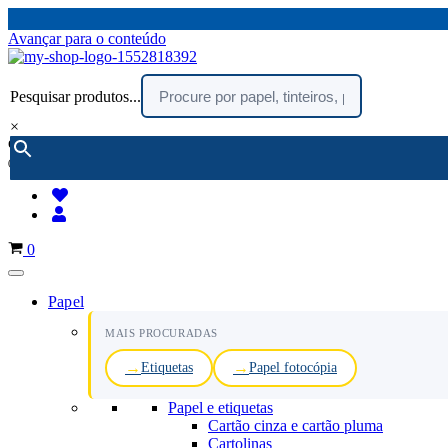
Avançar para o conteúdo
Pesquisar produtos...
×
encomendar por telefone :
216 003 523
(chamada rede fixa nacional)
Carrinho
0
Papel
MAIS PROCURADAS
Etiquetas
Papel fotocópia
Papel e etiquetas
Cartão cinza e cartão pluma
Cartolinas