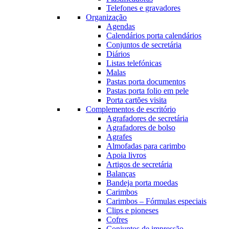
Telefones e gravadores
Organização
Agendas
Calendários porta calendários
Conjuntos de secretária
Diários
Listas telefónicas
Malas
Pastas porta documentos
Pastas porta folio em pele
Porta cartões visita
Complementos de escritório
Agrafadores de secretária
Agrafadores de bolso
Agrafes
Almofadas para carimbo
Apoia livros
Artigos de secretária
Balanças
Bandeja porta moedas
Carimbos
Carimbos – Fórmulas especiais
Clips e pioneses
Cofres
Conjuntos de impressão