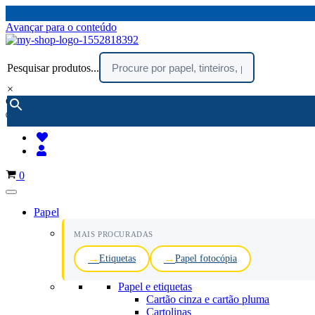
Avançar para o conteúdo
Pesquisar produtos...
×
encomendar por telefone :
216 003 523
(chamada rede fixa nacional)
Carrinho
0
Papel
MAIS PROCURADAS
Etiquetas
Papel fotocópia
Papel e etiquetas
Cartão cinza e cartão pluma
Cartolinas