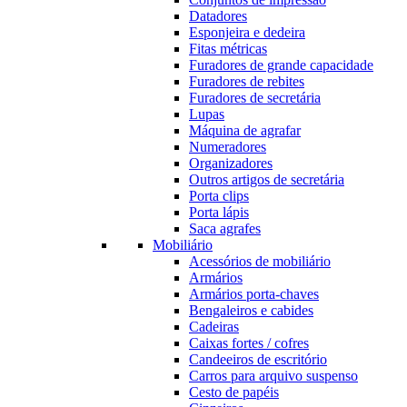
Datadores
Esponjeira e dedeira
Fitas métricas
Furadores de grande capacidade
Furadores de rebites
Furadores de secretária
Lupas
Máquina de agrafar
Numeradores
Organizadores
Outros artigos de secretária
Porta clips
Porta lápis
Saca agrafes
Mobiliário
Acessórios de mobiliário
Armários
Armários porta-chaves
Bengaleiros e cabides
Cadeiras
Caixas fortes / cofres
Candeeiros de escritório
Carros para arquivo suspenso
Cesto de papéis