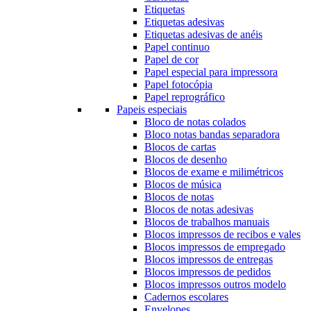
Etiquetas
Etiquetas adesivas
Etiquetas adesivas de anéis
Papel continuo
Papel de cor
Papel especial para impressora
Papel fotocópia
Papel reprográfico
Papeis especiais
Bloco de notas colados
Bloco notas bandas separadora
Blocos de cartas
Blocos de desenho
Blocos de exame e milimétricos
Blocos de música
Blocos de notas
Blocos de notas adesivas
Blocos de trabalhos manuais
Blocos impressos de recibos e vales
Blocos impressos de empregado
Blocos impressos de entregas
Blocos impressos de pedidos
Blocos impressos outros modelo
Cadernos escolares
Envelopes