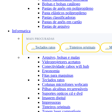
Bolsas e bolsas catálogo
Pastas de anéis em polipropileno
Pasta elásticos polipropileno
Pastas classificadoras
Pastas de anéis em cartão
Pastas de arquivo
Informatica
MAIS PROCURADAS
Teclados ratos
Tinteiros originais
M
Arquivo, bolsas e malas
Videoprojetores acetatos
Conectividade cabos wifi hub
Ergonomia
Fitas para maquinas
Teclados ratos
Colunas microfones webcam
Pilhas alcalinas recarregáveis
Suportes opticos cd e dvd
Imagem digital
Impressoras
Tinteiros originais
Toners laser compatíveis