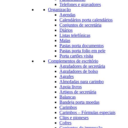
Telefones e gravadores
Organização
Agendas
Calendários porta calendários
Conjuntos de secretária
Diários
Listas telefónicas
Malas
Pastas porta documentos
Pastas porta folio em pele
Porta cartões visita
Complementos de escritório
Agrafadores de secretária
Agrafadores de bolso
Agrafes
Almofadas para carimbo
Apoia livros
Artigos de secretária
Balanças
Bandeja porta moedas
Carimbos
Carimbos – Fórmulas especiais
Clips e pioneses
Cofres
Conjuntos de impressão