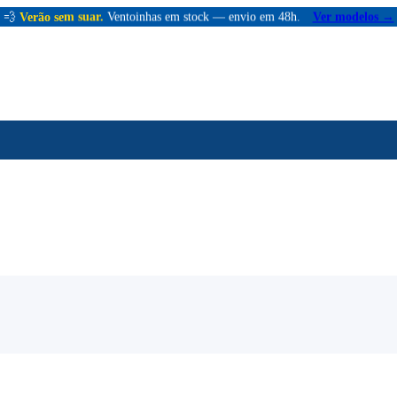
💨
Verão sem suar.
Ventoinhas em stock — envio em 48h.
Ver modelos →