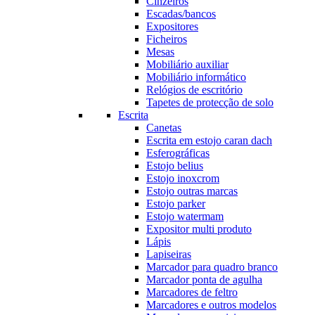
Cinzeiros
Escadas/bancos
Expositores
Ficheiros
Mesas
Mobiliário auxiliar
Mobiliário informático
Relógios de escritório
Tapetes de protecção de solo
Escrita
Canetas
Escrita em estojo caran dach
Esferográficas
Estojo belius
Estojo inoxcrom
Estojo outras marcas
Estojo parker
Estojo watermam
Expositor multi produto
Lápis
Lapiseiras
Marcador para quadro branco
Marcador ponta de agulha
Marcadores de feltro
Marcadores e outros modelos