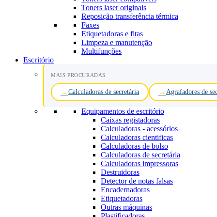
Toners laser originais
Reposição transferência térmica
Faxes
Etiquetadoras e fitas
Limpeza e manutenção
Multifunções
Escritório
MAIS PROCURADAS
Calculadoras de secretária
Agrafadores de sec
Equipamentos de escritório
Caixas registadoras
Calculadoras - acessórios
Calculadoras cientificas
Calculadoras de bolso
Calculadoras de secretária
Calculadoras impressoras
Destruidoras
Detector de notas falsas
Encadernadoras
Etiquetadoras
Outras máquinas
Plastificadoras