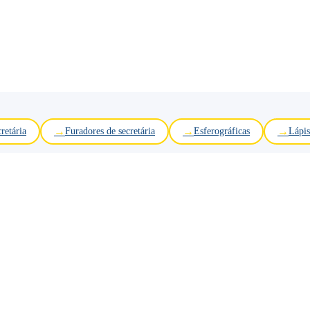
retária
Furadores de secretária
Esferográficas
Lápis