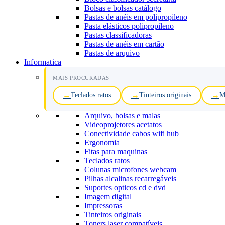
Bolsas e bolsas catálogo
Pastas de anéis em polipropileno
Pasta elásticos polipropileno
Pastas classificadoras
Pastas de anéis em cartão
Pastas de arquivo
Informatica
MAIS PROCURADAS
Teclados ratos
Tinteiros originais
M
Arquivo, bolsas e malas
Videoprojetores acetatos
Conectividade cabos wifi hub
Ergonomia
Fitas para maquinas
Teclados ratos
Colunas microfones webcam
Pilhas alcalinas recarregáveis
Suportes opticos cd e dvd
Imagem digital
Impressoras
Tinteiros originais
Toners laser compatíveis