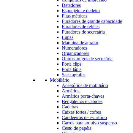
Datadores
Esponjeira e dedeira
Fitas métricas
Furadores de grande capacidade
Furadores de rebites
Furadores de secretária
Lupas
Máquina de agrafar
Numeradores
Organizadores
Outros artigos de secretária
Porta clips
Porta lápis
Saca agrafes
Mobiliário
Acessórios de mobiliário
Armários
Armários porta-chaves
Bengaleiros e cabides
Cadeiras
Caixas fortes / cofres
Candeeiros de escritório
Carros para arquivo suspenso
Cesto de papéis