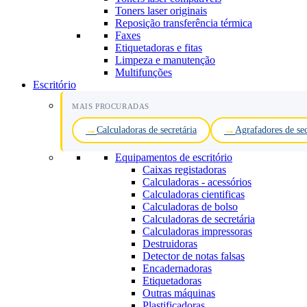
Toners laser originais
Reposição transferência térmica
Faxes
Etiquetadoras e fitas
Limpeza e manutenção
Multifunções
Escritório
MAIS PROCURADAS
Calculadoras de secretária
Agrafadores de sec
Equipamentos de escritório
Caixas registadoras
Calculadoras - acessórios
Calculadoras cientificas
Calculadoras de bolso
Calculadoras de secretária
Calculadoras impressoras
Destruidoras
Detector de notas falsas
Encadernadoras
Etiquetadoras
Outras máquinas
Plastificadoras