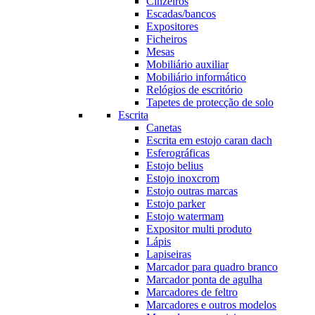
Cinzeiros
Escadas/bancos
Expositores
Ficheiros
Mesas
Mobiliário auxiliar
Mobiliário informático
Relógios de escritório
Tapetes de protecção de solo
Escrita
Canetas
Escrita em estojo caran dach
Esferográficas
Estojo belius
Estojo inoxcrom
Estojo outras marcas
Estojo parker
Estojo watermam
Expositor multi produto
Lápis
Lapiseiras
Marcador para quadro branco
Marcador ponta de agulha
Marcadores de feltro
Marcadores e outros modelos