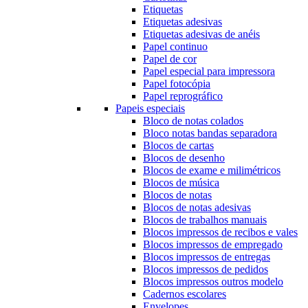
Etiquetas
Etiquetas adesivas
Etiquetas adesivas de anéis
Papel continuo
Papel de cor
Papel especial para impressora
Papel fotocópia
Papel reprográfico
Papeis especiais
Bloco de notas colados
Bloco notas bandas separadora
Blocos de cartas
Blocos de desenho
Blocos de exame e milimétricos
Blocos de música
Blocos de notas
Blocos de notas adesivas
Blocos de trabalhos manuais
Blocos impressos de recibos e vales
Blocos impressos de empregado
Blocos impressos de entregas
Blocos impressos de pedidos
Blocos impressos outros modelo
Cadernos escolares
Envelopes