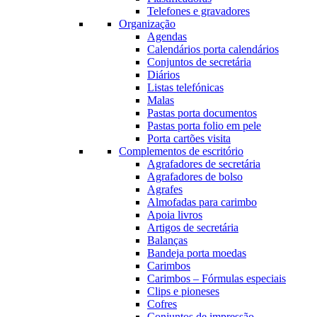
Telefones e gravadores
Organização
Agendas
Calendários porta calendários
Conjuntos de secretária
Diários
Listas telefónicas
Malas
Pastas porta documentos
Pastas porta folio em pele
Porta cartões visita
Complementos de escritório
Agrafadores de secretária
Agrafadores de bolso
Agrafes
Almofadas para carimbo
Apoia livros
Artigos de secretária
Balanças
Bandeja porta moedas
Carimbos
Carimbos – Fórmulas especiais
Clips e pioneses
Cofres
Conjuntos de impressão