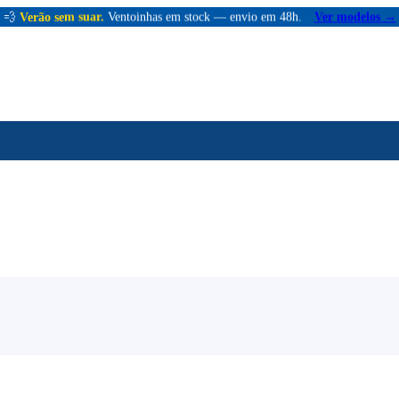
💨
Verão sem suar.
Ventoinhas em stock — envio em 48h.
Ver modelos →