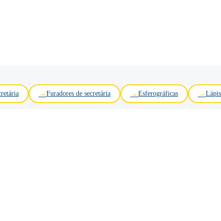
retária
Furadores de secretária
Esferográficas
Lápis