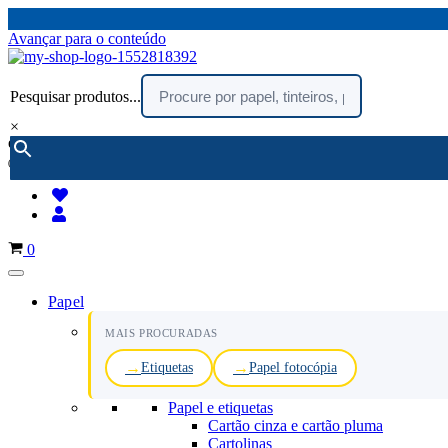
Avançar para o conteúdo
Pesquisar produtos...
×
encomendar por telefone :
216 003 523
(chamada rede fixa nacional)
Carrinho
0
Papel
MAIS PROCURADAS
Etiquetas
Papel fotocópia
Papel e etiquetas
Cartão cinza e cartão pluma
Cartolinas