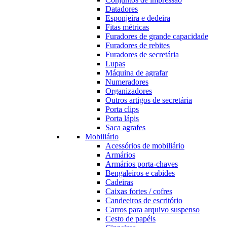
Datadores
Esponjeira e dedeira
Fitas métricas
Furadores de grande capacidade
Furadores de rebites
Furadores de secretária
Lupas
Máquina de agrafar
Numeradores
Organizadores
Outros artigos de secretária
Porta clips
Porta lápis
Saca agrafes
Mobiliário
Acessórios de mobiliário
Armários
Armários porta-chaves
Bengaleiros e cabides
Cadeiras
Caixas fortes / cofres
Candeeiros de escritório
Carros para arquivo suspenso
Cesto de papéis