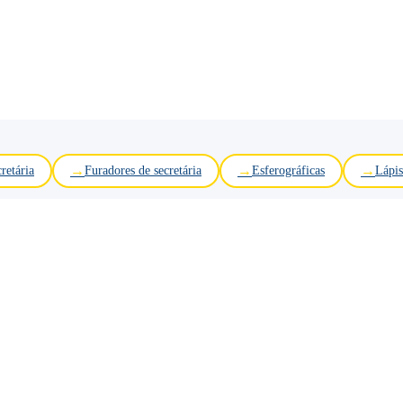
retária
Furadores de secretária
Esferográficas
Lápis