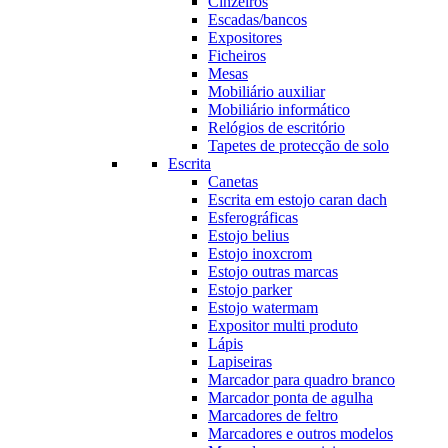
Cinzeiros
Escadas/bancos
Expositores
Ficheiros
Mesas
Mobiliário auxiliar
Mobiliário informático
Relógios de escritório
Tapetes de protecção de solo
Escrita
Canetas
Escrita em estojo caran dach
Esferográficas
Estojo belius
Estojo inoxcrom
Estojo outras marcas
Estojo parker
Estojo watermam
Expositor multi produto
Lápis
Lapiseiras
Marcador para quadro branco
Marcador ponta de agulha
Marcadores de feltro
Marcadores e outros modelos