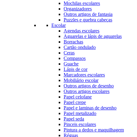
Mochilas escolares
Organizadores
Outros artigos de fantasia
Puzzles e quebra cabeças
Escolar
Agendas escolares
Aguarelas e lápis de aguarelas
Borrachas
Cartão ondulado
Ceras
Compassos
Guache
Lápis de cor
Marcadores escolares
Mobiliário escolar
Outros artigos de desenho
Outros artigos escolares
Papel celofane
Papel crepe
Papel e laminas de desenho
Papel metalizado
Papel seda
Pinceis escolares
Pintura a dedos e maquilhagem
Réguas