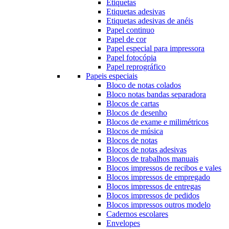
Etiquetas
Etiquetas adesivas
Etiquetas adesivas de anéis
Papel continuo
Papel de cor
Papel especial para impressora
Papel fotocópia
Papel reprográfico
Papeis especiais
Bloco de notas colados
Bloco notas bandas separadora
Blocos de cartas
Blocos de desenho
Blocos de exame e milimétricos
Blocos de música
Blocos de notas
Blocos de notas adesivas
Blocos de trabalhos manuais
Blocos impressos de recibos e vales
Blocos impressos de empregado
Blocos impressos de entregas
Blocos impressos de pedidos
Blocos impressos outros modelo
Cadernos escolares
Envelopes