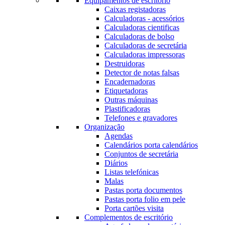
Equipamentos de escritório
Caixas registadoras
Calculadoras - acessórios
Calculadoras cientificas
Calculadoras de bolso
Calculadoras de secretária
Calculadoras impressoras
Destruidoras
Detector de notas falsas
Encadernadoras
Etiquetadoras
Outras máquinas
Plastificadoras
Telefones e gravadores
Organização
Agendas
Calendários porta calendários
Conjuntos de secretária
Diários
Listas telefónicas
Malas
Pastas porta documentos
Pastas porta folio em pele
Porta cartões visita
Complementos de escritório