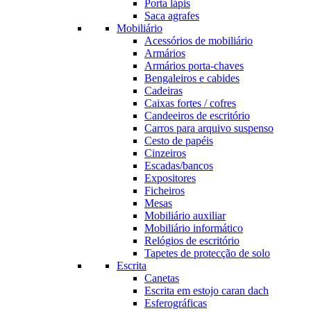
Porta lápis
Saca agrafes
Mobiliário
Acessórios de mobiliário
Armários
Armários porta-chaves
Bengaleiros e cabides
Cadeiras
Caixas fortes / cofres
Candeeiros de escritório
Carros para arquivo suspenso
Cesto de papéis
Cinzeiros
Escadas/bancos
Expositores
Ficheiros
Mesas
Mobiliário auxiliar
Mobiliário informático
Relógios de escritório
Tapetes de protecção de solo
Escrita
Canetas
Escrita em estojo caran dach
Esferográficas