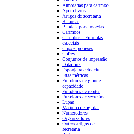
Almofadas para carimbo
Apoia livros
Artigos de secretária
Balanças
Bandeja porta moedas
Carimbos
Carimbos – Fórmulas
especiais
Clips e pioneses
Cofres
Conjuntos de impressão
Datadores
Esponjeira e dedeira
Fitas métricas
Furadores de grande
capacidade
Furadores de rebites
Furadores de secretária
Lupas
Máquina de agrafar
Numeradores
Organizadores
Outros artigos de
secretária