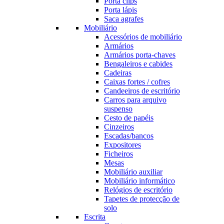
Porta clips
Porta lápis
Saca agrafes
Mobiliário
Acessórios de mobiliário
Armários
Armários porta-chaves
Bengaleiros e cabides
Cadeiras
Caixas fortes / cofres
Candeeiros de escritório
Carros para arquivo
suspenso
Cesto de papéis
Cinzeiros
Escadas/bancos
Expositores
Ficheiros
Mesas
Mobiliário auxiliar
Mobiliário informático
Relógios de escritório
Tapetes de protecção de
solo
Escrita