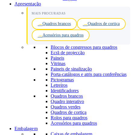
Apresentação
MAIS PROCURADAS
Quadros brancos
Quadros de cortiça
Acessórios para quadros
Blocos de congressos para quadros
Ecrã de projecção
Paineis
Vitrinas
Paineis de sinalização
Porta-catálogos e atris para conferências
Pictogramas
Letreiros
Identificadores
Quadros brancos
Quadro interativo
Quadros verdes
Quadros de cortiça
Rolos para quadros
Acessórios para quadros
Embalagem
Caixas de embalagem