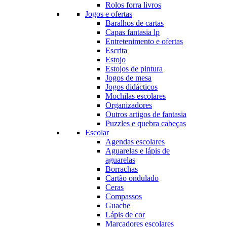
Rolos forra livros
Jogos e ofertas
Baralhos de cartas
Capas fantasia lp
Entretenimento e ofertas
Escrita
Estojo
Estojos de pintura
Jogos de mesa
Jogos didácticos
Mochilas escolares
Organizadores
Outros artigos de fantasia
Puzzles e quebra cabeças
Escolar
Agendas escolares
Aguarelas e lápis de
aguarelas
Borrachas
Cartão ondulado
Ceras
Compassos
Guache
Lápis de cor
Marcadores escolares