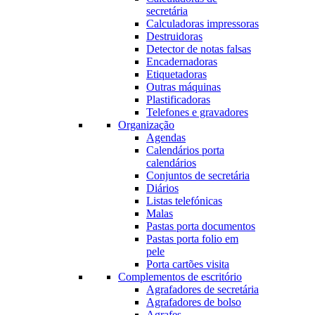
secretária
Calculadoras impressoras
Destruidoras
Detector de notas falsas
Encadernadoras
Etiquetadoras
Outras máquinas
Plastificadoras
Telefones e gravadores
Organização
Agendas
Calendários porta
calendários
Conjuntos de secretária
Diários
Listas telefónicas
Malas
Pastas porta documentos
Pastas porta folio em
pele
Porta cartões visita
Complementos de escritório
Agrafadores de secretária
Agrafadores de bolso
Agrafes