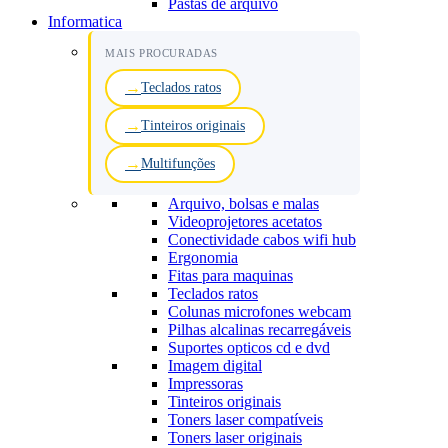
Pastas de arquivo
Informatica
MAIS PROCURADAS
Teclados ratos
Tinteiros originais
Multifunções
Arquivo, bolsas e malas
Videoprojetores acetatos
Conectividade cabos wifi hub
Ergonomia
Fitas para maquinas
Teclados ratos
Colunas microfones webcam
Pilhas alcalinas recarregáveis
Suportes opticos cd e dvd
Imagem digital
Impressoras
Tinteiros originais
Toners laser compatíveis
Toners laser originais