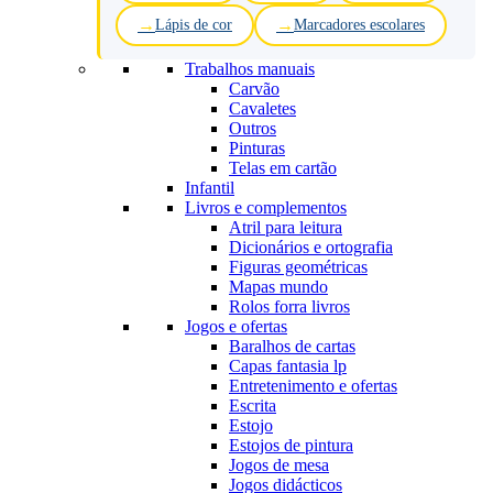
Lápis de cor
Marcadores escolares
Trabalhos manuais
Carvão
Cavaletes
Outros
Pinturas
Telas em cartão
Infantil
Livros e complementos
Atril para leitura
Dicionários e ortografia
Figuras geométricas
Mapas mundo
Rolos forra livros
Jogos e ofertas
Baralhos de cartas
Capas fantasia lp
Entretenimento e ofertas
Escrita
Estojo
Estojos de pintura
Jogos de mesa
Jogos didácticos