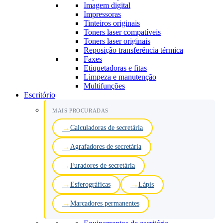
Imagem digital
Impressoras
Tinteiros originais
Toners laser compatíveis
Toners laser originais
Reposição transferência térmica
Faxes
Etiquetadoras e fitas
Limpeza e manutenção
Multifunções
Escritório
MAIS PROCURADAS
Calculadoras de secretária
Agrafadores de secretária
Furadores de secretária
Esferográficas
Lápis
Marcadores permanentes