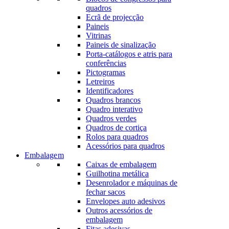
quadros
Ecrã de projecção
Paineis
Vitrinas
Paineis de sinalização
Porta-catálogos e atris para
conferências
Pictogramas
Letreiros
Identificadores
Quadros brancos
Quadro interativo
Quadros verdes
Quadros de cortiça
Rolos para quadros
Acessórios para quadros
Embalagem
Caixas de embalagem
Guilhotina metálica
Desenrolador e máquinas de
fechar sacos
Envelopes auto adesivos
Outros acessórios de
embalagem
Fitas adesivas