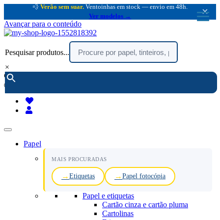
💨
Verão sem suar.
Ventoinhas em stock — envio em 48h.
×
Ver modelos →
Avançar para o conteúdo
Pesquisar produtos...
×
encomendar por telefone :
216 003 523
(chamada rede fixa nacional)
Papel
MAIS PROCURADAS
Etiquetas
Papel fotocópia
Papel e etiquetas
Cartão cinza e cartão pluma
Cartolinas