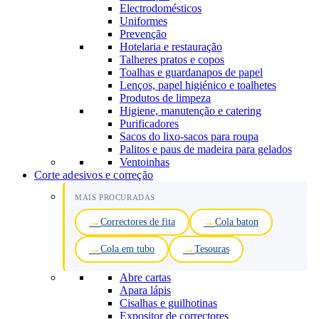
Electrodomésticos
Uniformes
Prevenção
Hotelaria e restauração
Talheres pratos e copos
Toalhas e guardanapos de papel
Lenços, papel higiénico e toalhetes
Produtos de limpeza
Higiene, manutenção e catering
Purificadores
Sacos do lixo-sacos para roupa
Palitos e paus de madeira para gelados
Ventoinhas
Corte adesivos e correção
MAIS PROCURADAS
Correctores de fita
Cola baton
Cola em tubo
Tesouras
Abre cartas
Apara lápis
Cisalhas e guilhotinas
Expositor de correctores