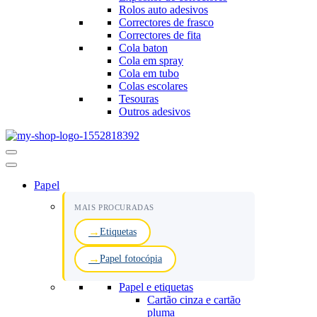
Rolos auto adesivos
Correctores de frasco
Correctores de fita
Cola baton
Cola em spray
Cola em tubo
Colas escolares
Tesouras
Outros adesivos
Menu
de
navegação
Papel
MAIS PROCURADAS
Etiquetas
Papel fotocópia
Papel e etiquetas
Cartão cinza e cartão
pluma