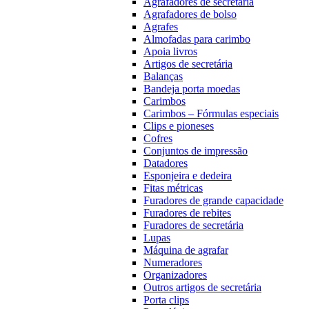
Agrafadores de secretária
Agrafadores de bolso
Agrafes
Almofadas para carimbo
Apoia livros
Artigos de secretária
Balanças
Bandeja porta moedas
Carimbos
Carimbos – Fórmulas especiais
Clips e pioneses
Cofres
Conjuntos de impressão
Datadores
Esponjeira e dedeira
Fitas métricas
Furadores de grande capacidade
Furadores de rebites
Furadores de secretária
Lupas
Máquina de agrafar
Numeradores
Organizadores
Outros artigos de secretária
Porta clips