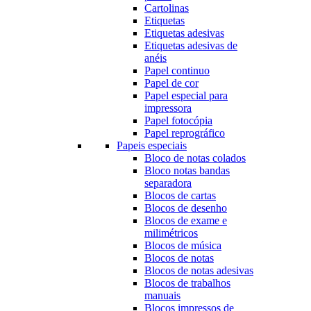
Cartolinas
Etiquetas
Etiquetas adesivas
Etiquetas adesivas de
anéis
Papel continuo
Papel de cor
Papel especial para
impressora
Papel fotocópia
Papel reprográfico
Papeis especiais
Bloco de notas colados
Bloco notas bandas
separadora
Blocos de cartas
Blocos de desenho
Blocos de exame e
milimétricos
Blocos de música
Blocos de notas
Blocos de notas adesivas
Blocos de trabalhos
manuais
Blocos impressos de