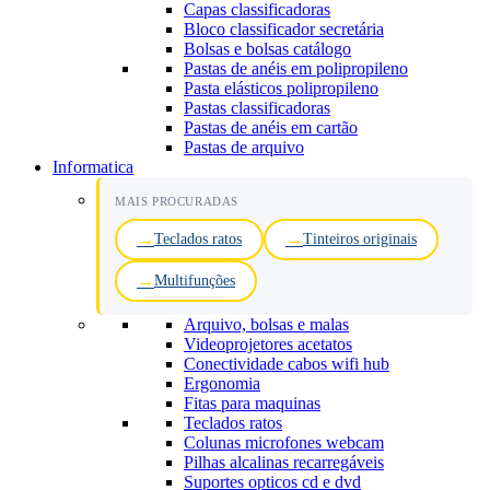
Capas classificadoras
Bloco classificador secretária
Bolsas e bolsas catálogo
Pastas de anéis em polipropileno
Pasta elásticos polipropileno
Pastas classificadoras
Pastas de anéis em cartão
Pastas de arquivo
Informatica
MAIS PROCURADAS
Teclados ratos
Tinteiros originais
Multifunções
Arquivo, bolsas e malas
Videoprojetores acetatos
Conectividade cabos wifi hub
Ergonomia
Fitas para maquinas
Teclados ratos
Colunas microfones webcam
Pilhas alcalinas recarregáveis
Suportes opticos cd e dvd