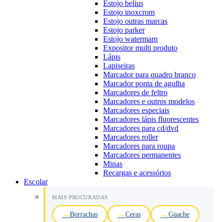
Estojo belius
Estojo inoxcrom
Estojo outras marcas
Estojo parker
Estojo watermam
Expositor multi produto
Lápis
Lapiseiras
Marcador para quadro branco
Marcador ponta de agulha
Marcadores de feltro
Marcadores e outros modelos
Marcadores especiais
Marcadores lápis fluorescentes
Marcadores para cd/dvd
Marcadores roller
Marcadores para roupa
Marcadores permanentes
Minas
Recargas e acessórios
Escolar
MAIS PROCURADAS
Borrachas
Ceras
Guache