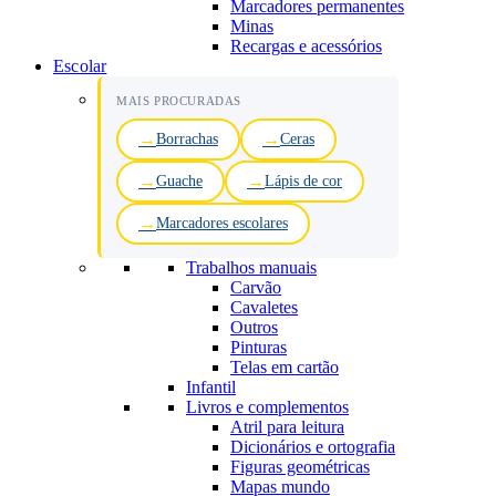
Marcadores permanentes
Minas
Recargas e acessórios
Escolar
MAIS PROCURADAS
Borrachas
Ceras
Guache
Lápis de cor
Marcadores escolares
Trabalhos manuais
Carvão
Cavaletes
Outros
Pinturas
Telas em cartão
Infantil
Livros e complementos
Atril para leitura
Dicionários e ortografia
Figuras geométricas
Mapas mundo