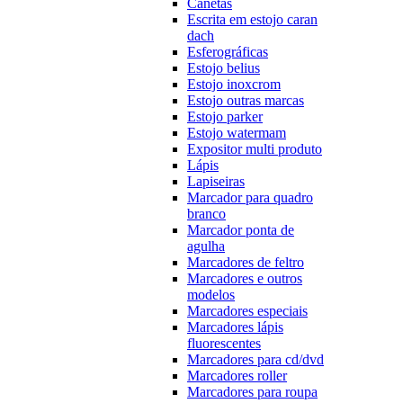
Canetas
Escrita em estojo caran
dach
Esferográficas
Estojo belius
Estojo inoxcrom
Estojo outras marcas
Estojo parker
Estojo watermam
Expositor multi produto
Lápis
Lapiseiras
Marcador para quadro
branco
Marcador ponta de
agulha
Marcadores de feltro
Marcadores e outros
modelos
Marcadores especiais
Marcadores lápis
fluorescentes
Marcadores para cd/dvd
Marcadores roller
Marcadores para roupa