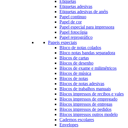
Etiquetas
Etiquetas adesivas
Etiquetas adesivas de anéis
Papel continuo
Papel de cor
Papel especial para impressora
Papel fotocópia
Papel reprográfico
Papeis especiais
Bloco de notas colados
Bloco notas bandas separadora
Blocos de cartas
Blocos de desenho
Blocos de exame e milimétricos
Blocos de música
Blocos de notas
Blocos de notas adesivas
Blocos de trabalhos manuais
Blocos impressos de recibos e vales
Blocos impressos de empregado
Blocos impressos de entregas
Blocos impressos de pedidos
Blocos impressos outros modelo
Cadernos escolares
Envelopes