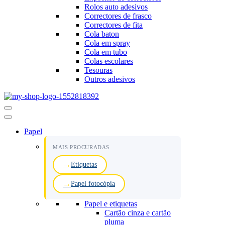
Rolos auto adesivos
Correctores de frasco
Correctores de fita
Cola baton
Cola em spray
Cola em tubo
Colas escolares
Tesouras
Outros adesivos
Menu
de
navegação
Papel
MAIS PROCURADAS
Etiquetas
Papel fotocópia
Papel e etiquetas
Cartão cinza e cartão
pluma