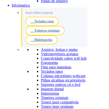
Pastas de arquivo
Informatica
MAIS PROCURADAS
Teclados ratos
Tinteiros originais
Multifunções
Arquivo, bolsas e malas
Videoprojetores acetatos
Conectividade cabos wifi hub
Ergonomia
Fitas para maquinas
Teclados ratos
Colunas microfones webcam
Pilhas alcalinas recarregáveis
Suportes opticos cd e dvd
Imagem digital
Impressoras
Tinteiros originais
Toners laser compatíveis
Toners laser originais