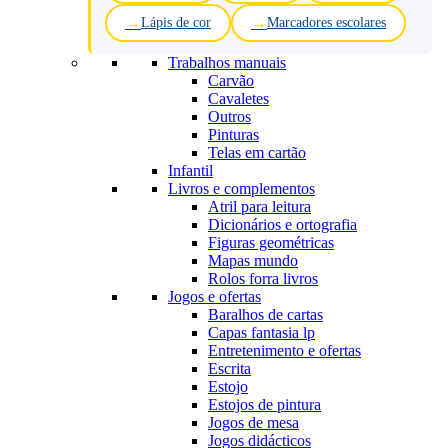
Lápis de cor
Marcadores escolares
Trabalhos manuais
Carvão
Cavaletes
Outros
Pinturas
Telas em cartão
Infantil
Livros e complementos
Atril para leitura
Dicionários e ortografia
Figuras geométricas
Mapas mundo
Rolos forra livros
Jogos e ofertas
Baralhos de cartas
Capas fantasia lp
Entretenimento e ofertas
Escrita
Estojo
Estojos de pintura
Jogos de mesa
Jogos didácticos