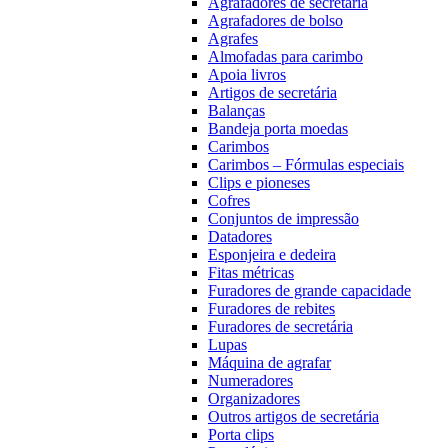
Agrafadores de secretária
Agrafadores de bolso
Agrafes
Almofadas para carimbo
Apoia livros
Artigos de secretária
Balanças
Bandeja porta moedas
Carimbos
Carimbos – Fórmulas especiais
Clips e pioneses
Cofres
Conjuntos de impressão
Datadores
Esponjeira e dedeira
Fitas métricas
Furadores de grande capacidade
Furadores de rebites
Furadores de secretária
Lupas
Máquina de agrafar
Numeradores
Organizadores
Outros artigos de secretária
Porta clips