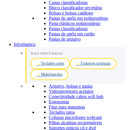
Capas classificadoras
Bloco classificador secretária
Bolsas e bolsas catálogo
Pastas de anéis em polipropileno
Pasta elásticos polipropileno
Pastas classificadoras
Pastas de anéis em cartão
Pastas de arquivo
Informatica
MAIS PROCURADAS
Teclados ratos
Tinteiros originais
Multifunções
Arquivo, bolsas e malas
Videoprojetores acetatos
Conectividade cabos wifi hub
Ergonomia
Fitas para maquinas
Teclados ratos
Colunas microfones webcam
Pilhas alcalinas recarregáveis
Suportes opticos cd e dvd