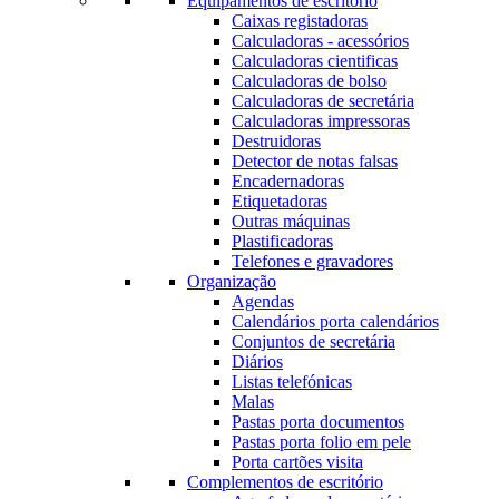
Equipamentos de escritório
Caixas registadoras
Calculadoras - acessórios
Calculadoras cientificas
Calculadoras de bolso
Calculadoras de secretária
Calculadoras impressoras
Destruidoras
Detector de notas falsas
Encadernadoras
Etiquetadoras
Outras máquinas
Plastificadoras
Telefones e gravadores
Organização
Agendas
Calendários porta calendários
Conjuntos de secretária
Diários
Listas telefónicas
Malas
Pastas porta documentos
Pastas porta folio em pele
Porta cartões visita
Complementos de escritório