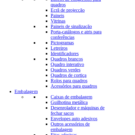
quadros
Ecrã de projecção
Paineis
Vitrinas
Paineis de sinalização
Porta-catálogos e atris para
conferências
Pictogramas
Letreiros
Identificadores
Quadros brancos
Quadro interativo
Quadros verdes
Quadros de cortiça
Rolos para quadros
Acessórios para quadros
Embalagem
Caixas de embalagem
Guilhotina metálica
Desenrolador e máquinas de
fechar sacos
Envelopes auto adesivos
Outros acessórios de
embalagem
Fitas adesivas