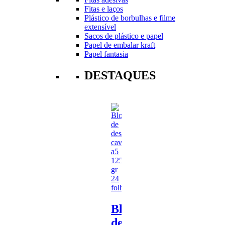
Fitas e laços
Plástico de borbulhas e filme
extensível
Sacos de plástico e papel
Papel de embalar kraft
Papel fantasia
DESTAQUES
Bloco
de