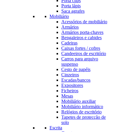
Porta clips
Porta lápis
Saca agrafes
Mobiliário
Acessórios de mobiliário
Armários
Armários porta-chaves
Bengaleiros e cabides
Cadeiras
Caixas fortes / cofres
Candeeiros de escritório
Carros para arquivo
suspenso
Cesto de papéis
Cinzeiros
Escadas/bancos
Expositores
Ficheiros
Mesas
Mobiliário auxiliar
Mobiliário informático
Relógios de escritório
Tapetes de protecção de
solo
Escrita