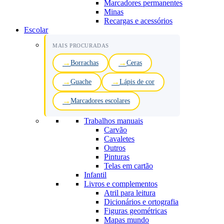
Marcadores permanentes
Minas
Recargas e acessórios
Escolar
MAIS PROCURADAS
Borrachas
Ceras
Guache
Lápis de cor
Marcadores escolares
Trabalhos manuais
Carvão
Cavaletes
Outros
Pinturas
Telas em cartão
Infantil
Livros e complementos
Atril para leitura
Dicionários e ortografia
Figuras geométricas
Mapas mundo