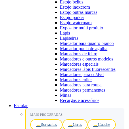
Estojo belius
Estojo inoxcrom
Estojo outras marcas
Estojo parker
Estojo watermam
Expositor multi produto
Lápis
Lapiseiras
Marcador para quadro branco
Marcador ponta de agulha
Marcadores de feltro
Marcadores e outros modelos
Marcadores especiais
Marcadores lápis fluorescentes
Marcadores para cd/dvd
Marcadores roller
Marcadores para roupa
Marcadores permanentes
Minas
Recargas e acessórios
Escolar
MAIS PROCURADAS
Borrachas
Ceras
Guache