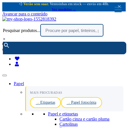
💨
Verão sem suar.
Ventoinhas em stock — envio em 48h.
×
Ver modelos →
Avançar para o conteúdo
Pesquisar produtos...
×
encomendar por telefone :
216 003 523
(chamada rede fixa nacional)
Papel
MAIS PROCURADAS
Etiquetas
Papel fotocópia
Papel e etiquetas
Cartão cinza e cartão pluma
Cartolinas