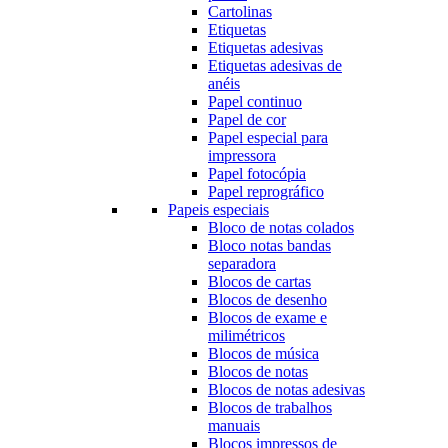
Cartolinas
Etiquetas
Etiquetas adesivas
Etiquetas adesivas de
anéis
Papel continuo
Papel de cor
Papel especial para
impressora
Papel fotocópia
Papel reprográfico
Papeis especiais
Bloco de notas colados
Bloco notas bandas
separadora
Blocos de cartas
Blocos de desenho
Blocos de exame e
milimétricos
Blocos de música
Blocos de notas
Blocos de notas adesivas
Blocos de trabalhos
manuais
Blocos impressos de