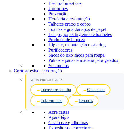
Electrodomésticos
Uniformes
Prevenção
Hotelaria e restauração
Talheres pratos e copos
Toalhas e guardanapos de papel
Lenços, papel higiénico e toalhetes
Produtos de limpeza
Higiene, manutenção e catering
Purificadores
Sacos do lixo-sacos para roupa
Palitos e paus de madeira para gelados
Ventoinhas
Corte adesivos e correção
MAIS PROCURADAS
Correctores de fita
Cola baton
Cola em tubo
Tesouras
Abre cartas
Apara lápis
Cisalhas e guilhotinas
Expositor de correctores