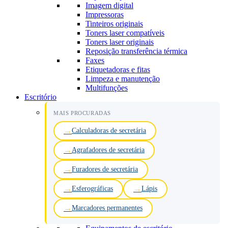
Imagem digital
Impressoras
Tinteiros originais
Toners laser compatíveis
Toners laser originais
Reposição transferência térmica
Faxes
Etiquetadoras e fitas
Limpeza e manutenção
Multifunções
Escritório
MAIS PROCURADAS
Calculadoras de secretária
Agrafadores de secretária
Furadores de secretária
Esferográficas
Lápis
Marcadores permanentes