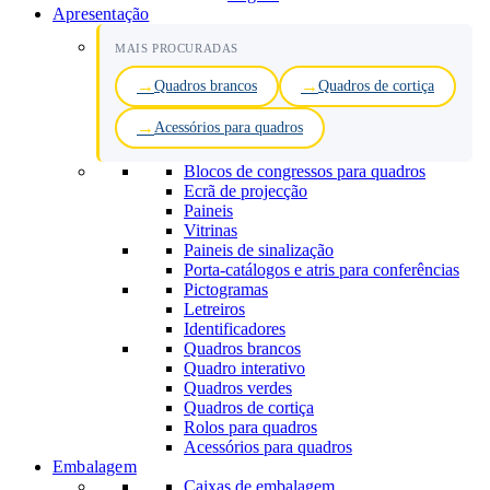
Apresentação
MAIS PROCURADAS
Quadros brancos
Quadros de cortiça
Acessórios para quadros
Blocos de congressos para quadros
Ecrã de projecção
Paineis
Vitrinas
Paineis de sinalização
Porta-catálogos e atris para conferências
Pictogramas
Letreiros
Identificadores
Quadros brancos
Quadro interativo
Quadros verdes
Quadros de cortiça
Rolos para quadros
Acessórios para quadros
Embalagem
Caixas de embalagem