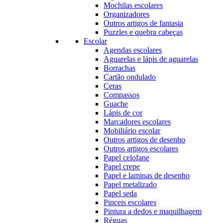
Mochilas escolares
Organizadores
Outros artigos de fantasia
Puzzles e quebra cabeças
Escolar
Agendas escolares
Aguarelas e lápis de aguarelas
Borrachas
Cartão ondulado
Ceras
Compassos
Guache
Lápis de cor
Marcadores escolares
Mobiliário escolar
Outros artigos de desenho
Outros artigos escolares
Papel celofane
Papel crepe
Papel e laminas de desenho
Papel metalizado
Papel seda
Pinceis escolares
Pintura a dedos e maquilhagem
Réguas