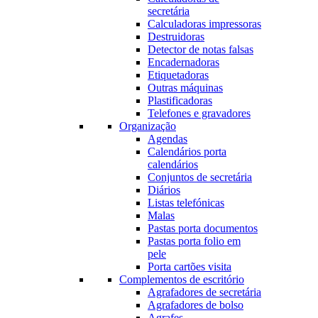
secretária
Calculadoras impressoras
Destruidoras
Detector de notas falsas
Encadernadoras
Etiquetadoras
Outras máquinas
Plastificadoras
Telefones e gravadores
Organização
Agendas
Calendários porta
calendários
Conjuntos de secretária
Diários
Listas telefónicas
Malas
Pastas porta documentos
Pastas porta folio em
pele
Porta cartões visita
Complementos de escritório
Agrafadores de secretária
Agrafadores de bolso
Agrafes