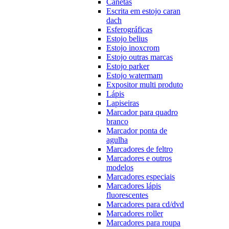
Canetas
Escrita em estojo caran
dach
Esferográficas
Estojo belius
Estojo inoxcrom
Estojo outras marcas
Estojo parker
Estojo watermam
Expositor multi produto
Lápis
Lapiseiras
Marcador para quadro
branco
Marcador ponta de
agulha
Marcadores de feltro
Marcadores e outros
modelos
Marcadores especiais
Marcadores lápis
fluorescentes
Marcadores para cd/dvd
Marcadores roller
Marcadores para roupa