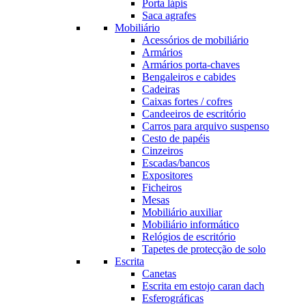
Porta lápis
Saca agrafes
Mobiliário
Acessórios de mobiliário
Armários
Armários porta-chaves
Bengaleiros e cabides
Cadeiras
Caixas fortes / cofres
Candeeiros de escritório
Carros para arquivo suspenso
Cesto de papéis
Cinzeiros
Escadas/bancos
Expositores
Ficheiros
Mesas
Mobiliário auxiliar
Mobiliário informático
Relógios de escritório
Tapetes de protecção de solo
Escrita
Canetas
Escrita em estojo caran dach
Esferográficas