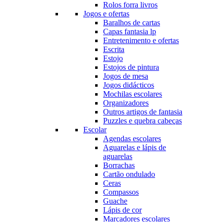
Rolos forra livros
Jogos e ofertas
Baralhos de cartas
Capas fantasia lp
Entretenimento e ofertas
Escrita
Estojo
Estojos de pintura
Jogos de mesa
Jogos didácticos
Mochilas escolares
Organizadores
Outros artigos de fantasia
Puzzles e quebra cabeças
Escolar
Agendas escolares
Aguarelas e lápis de
aguarelas
Borrachas
Cartão ondulado
Ceras
Compassos
Guache
Lápis de cor
Marcadores escolares