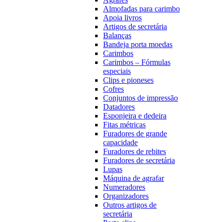
Almofadas para carimbo
Apoia livros
Artigos de secretária
Balanças
Bandeja porta moedas
Carimbos
Carimbos – Fórmulas
especiais
Clips e pioneses
Cofres
Conjuntos de impressão
Datadores
Esponjeira e dedeira
Fitas métricas
Furadores de grande
capacidade
Furadores de rebites
Furadores de secretária
Lupas
Máquina de agrafar
Numeradores
Organizadores
Outros artigos de
secretária