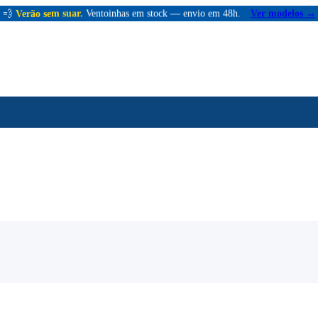
💨
Verão sem suar.
Ventoinhas em stock — envio em 48h.
Ver modelos →