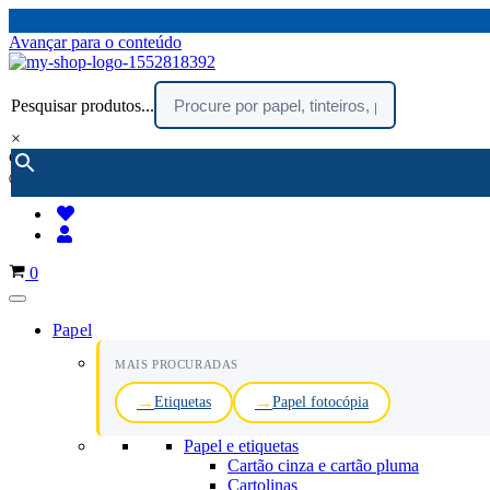
Avançar para o conteúdo
Pesquisar produtos...
×
encomendar por telefone :
216 003 523
(chamada rede fixa nacional)
Carrinho
0
Papel
MAIS PROCURADAS
Etiquetas
Papel fotocópia
Papel e etiquetas
Cartão cinza e cartão pluma
Cartolinas