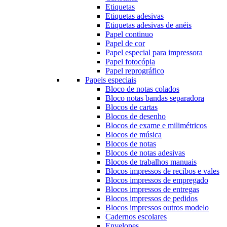
Etiquetas
Etiquetas adesivas
Etiquetas adesivas de anéis
Papel continuo
Papel de cor
Papel especial para impressora
Papel fotocópia
Papel reprográfico
Papeis especiais
Bloco de notas colados
Bloco notas bandas separadora
Blocos de cartas
Blocos de desenho
Blocos de exame e milimétricos
Blocos de música
Blocos de notas
Blocos de notas adesivas
Blocos de trabalhos manuais
Blocos impressos de recibos e vales
Blocos impressos de empregado
Blocos impressos de entregas
Blocos impressos de pedidos
Blocos impressos outros modelo
Cadernos escolares
Envelopes