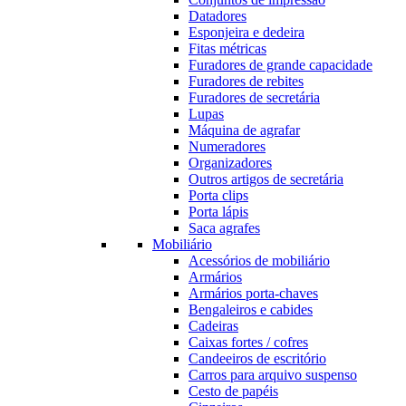
Datadores
Esponjeira e dedeira
Fitas métricas
Furadores de grande capacidade
Furadores de rebites
Furadores de secretária
Lupas
Máquina de agrafar
Numeradores
Organizadores
Outros artigos de secretária
Porta clips
Porta lápis
Saca agrafes
Mobiliário
Acessórios de mobiliário
Armários
Armários porta-chaves
Bengaleiros e cabides
Cadeiras
Caixas fortes / cofres
Candeeiros de escritório
Carros para arquivo suspenso
Cesto de papéis