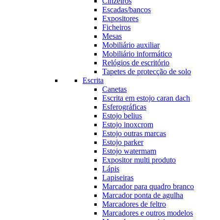
Cinzeiros
Escadas/bancos
Expositores
Ficheiros
Mesas
Mobiliário auxiliar
Mobiliário informático
Relógios de escritório
Tapetes de protecção de solo
Escrita
Canetas
Escrita em estojo caran dach
Esferográficas
Estojo belius
Estojo inoxcrom
Estojo outras marcas
Estojo parker
Estojo watermam
Expositor multi produto
Lápis
Lapiseiras
Marcador para quadro branco
Marcador ponta de agulha
Marcadores de feltro
Marcadores e outros modelos