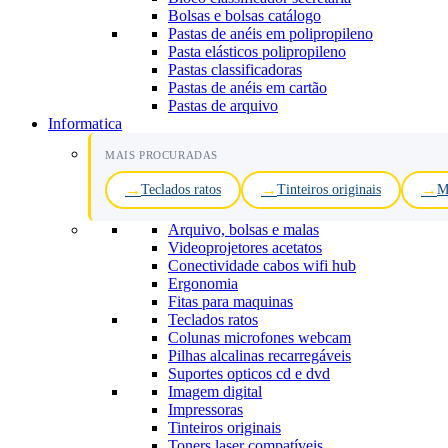
Bolsas e bolsas catálogo
Pastas de anéis em polipropileno
Pasta elásticos polipropileno
Pastas classificadoras
Pastas de anéis em cartão
Pastas de arquivo
Informatica
MAIS PROCURADAS
Teclados ratos
Tinteiros originais
M
Arquivo, bolsas e malas
Videoprojetores acetatos
Conectividade cabos wifi hub
Ergonomia
Fitas para maquinas
Teclados ratos
Colunas microfones webcam
Pilhas alcalinas recarregáveis
Suportes opticos cd e dvd
Imagem digital
Impressoras
Tinteiros originais
Toners laser compatíveis