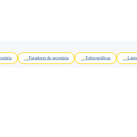
retária
Furadores de secretária
Esferográficas
Lápis