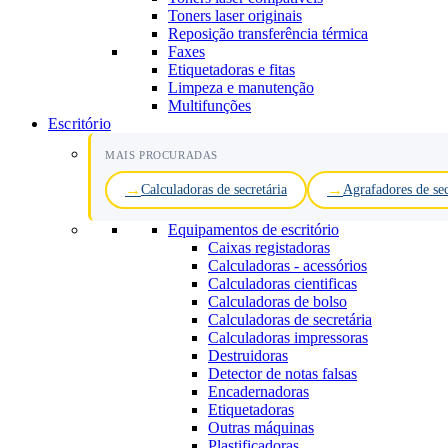
Toners laser originais
Reposição transferência térmica
Faxes
Etiquetadoras e fitas
Limpeza e manutenção
Multifunções
Escritório
MAIS PROCURADAS
Calculadoras de secretária
Agrafadores de sec
Equipamentos de escritório
Caixas registadoras
Calculadoras - acessórios
Calculadoras cientificas
Calculadoras de bolso
Calculadoras de secretária
Calculadoras impressoras
Destruidoras
Detector de notas falsas
Encadernadoras
Etiquetadoras
Outras máquinas
Plastificadoras