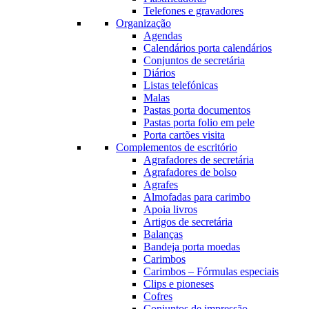
Telefones e gravadores
Organização
Agendas
Calendários porta calendários
Conjuntos de secretária
Diários
Listas telefónicas
Malas
Pastas porta documentos
Pastas porta folio em pele
Porta cartões visita
Complementos de escritório
Agrafadores de secretária
Agrafadores de bolso
Agrafes
Almofadas para carimbo
Apoia livros
Artigos de secretária
Balanças
Bandeja porta moedas
Carimbos
Carimbos – Fórmulas especiais
Clips e pioneses
Cofres
Conjuntos de impressão