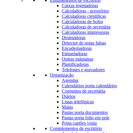
Equipamentos de escritório
Caixas registadoras
Calculadoras - acessórios
Calculadoras cientificas
Calculadoras de bolso
Calculadoras de secretária
Calculadoras impressoras
Destruidoras
Detector de notas falsas
Encadernadoras
Etiquetadoras
Outras máquinas
Plastificadoras
Telefones e gravadores
Organização
Agendas
Calendários porta calendários
Conjuntos de secretária
Diários
Listas telefónicas
Malas
Pastas porta documentos
Pastas porta folio em pele
Porta cartões visita
Complementos de escritório