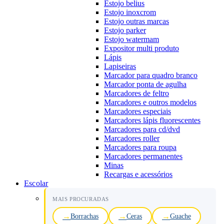
Estojo belius
Estojo inoxcrom
Estojo outras marcas
Estojo parker
Estojo watermam
Expositor multi produto
Lápis
Lapiseiras
Marcador para quadro branco
Marcador ponta de agulha
Marcadores de feltro
Marcadores e outros modelos
Marcadores especiais
Marcadores lápis fluorescentes
Marcadores para cd/dvd
Marcadores roller
Marcadores para roupa
Marcadores permanentes
Minas
Recargas e acessórios
Escolar
MAIS PROCURADAS
Borrachas
Ceras
Guache