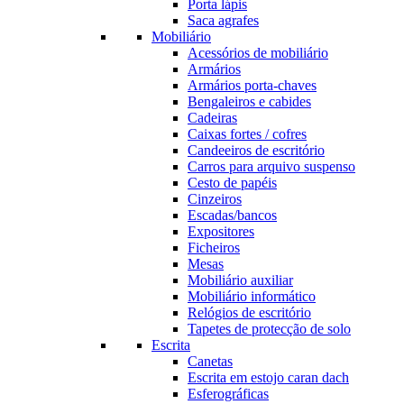
Porta lápis
Saca agrafes
Mobiliário
Acessórios de mobiliário
Armários
Armários porta-chaves
Bengaleiros e cabides
Cadeiras
Caixas fortes / cofres
Candeeiros de escritório
Carros para arquivo suspenso
Cesto de papéis
Cinzeiros
Escadas/bancos
Expositores
Ficheiros
Mesas
Mobiliário auxiliar
Mobiliário informático
Relógios de escritório
Tapetes de protecção de solo
Escrita
Canetas
Escrita em estojo caran dach
Esferográficas