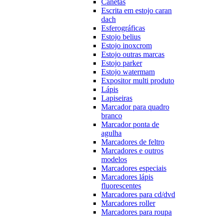
Canetas
Escrita em estojo caran
dach
Esferográficas
Estojo belius
Estojo inoxcrom
Estojo outras marcas
Estojo parker
Estojo watermam
Expositor multi produto
Lápis
Lapiseiras
Marcador para quadro
branco
Marcador ponta de
agulha
Marcadores de feltro
Marcadores e outros
modelos
Marcadores especiais
Marcadores lápis
fluorescentes
Marcadores para cd/dvd
Marcadores roller
Marcadores para roupa