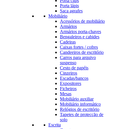
Porta clips
Porta lápis
Saca agrafes
Mobiliário
Acessórios de mobiliário
Armários
Armários porta-chaves
Bengaleiros e cabides
Cadeiras
Caixas fortes / cofres
Candeeiros de escritório
Carros para arquivo
suspenso
Cesto de papéis
Cinzeiros
Escadas/bancos
Expositores
Ficheiros
Mesas
Mobiliário auxiliar
Mobiliário informático
Relógios de escritório
Tapetes de protecção de
solo
Escrita