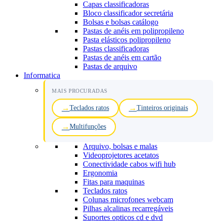
Capas classificadoras
Bloco classificador secretária
Bolsas e bolsas catálogo
Pastas de anéis em polipropileno
Pasta elásticos polipropileno
Pastas classificadoras
Pastas de anéis em cartão
Pastas de arquivo
Informatica
MAIS PROCURADAS
Teclados ratos
Tinteiros originais
Multifunções
Arquivo, bolsas e malas
Videoprojetores acetatos
Conectividade cabos wifi hub
Ergonomia
Fitas para maquinas
Teclados ratos
Colunas microfones webcam
Pilhas alcalinas recarregáveis
Suportes opticos cd e dvd