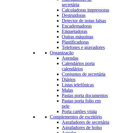
secretária
Calculadoras impressoras
Destruidoras
Detector de notas falsas
Encadernadoras
Etiquetadoras
Outras máquinas
Plastificadoras
Telefones e gravadores
Organização
Agendas
Calendários porta
calendários
Conjuntos de secretária
Diários
Listas telefónicas
Malas
Pastas porta documentos
Pastas porta folio em
pele
Porta cartões visita
Complementos de escritório
Agrafadores de secretária
Agrafadores de bolso
Agrafes