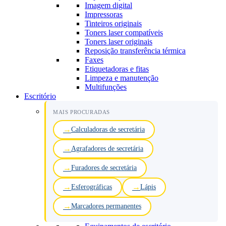
Imagem digital
Impressoras
Tinteiros originais
Toners laser compatíveis
Toners laser originais
Reposição transferência térmica
Faxes
Etiquetadoras e fitas
Limpeza e manutenção
Multifunções
Escritório
MAIS PROCURADAS
Calculadoras de secretária
Agrafadores de secretária
Furadores de secretária
Esferográficas
Lápis
Marcadores permanentes