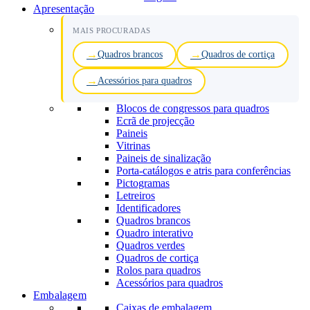
Apresentação
MAIS PROCURADAS
Quadros brancos
Quadros de cortiça
Acessórios para quadros
Blocos de congressos para quadros
Ecrã de projecção
Paineis
Vitrinas
Paineis de sinalização
Porta-catálogos e atris para conferências
Pictogramas
Letreiros
Identificadores
Quadros brancos
Quadro interativo
Quadros verdes
Quadros de cortiça
Rolos para quadros
Acessórios para quadros
Embalagem
Caixas de embalagem