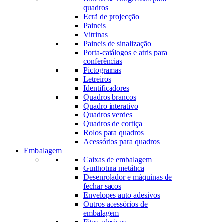
quadros
Ecrã de projecção
Paineis
Vitrinas
Paineis de sinalização
Porta-catálogos e atris para
conferências
Pictogramas
Letreiros
Identificadores
Quadros brancos
Quadro interativo
Quadros verdes
Quadros de cortiça
Rolos para quadros
Acessórios para quadros
Embalagem
Caixas de embalagem
Guilhotina metálica
Desenrolador e máquinas de
fechar sacos
Envelopes auto adesivos
Outros acessórios de
embalagem
Fitas adesivas