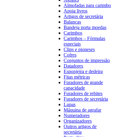
Almofadas para carimbo
Apoia livros
Artigos de secretária
Balanças
Bandeja porta moedas
Carimbos
Carimbos – Fórmulas
especiais
Clips e pioneses
Cofres
Conjuntos de impressão
Datadores
Esponjeira e dedeira
Fitas métricas
Furadores de grande
capacidade
Furadores de rebites
Furadores de secretária
Lupas
Máquina de agrafar
Numeradores
Organizadores
Outros artigos de
secretária