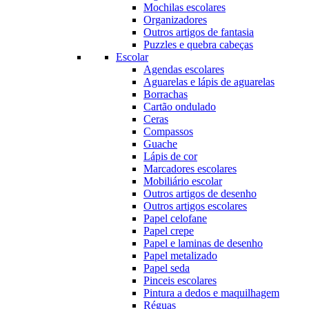
Mochilas escolares
Organizadores
Outros artigos de fantasia
Puzzles e quebra cabeças
Escolar
Agendas escolares
Aguarelas e lápis de aguarelas
Borrachas
Cartão ondulado
Ceras
Compassos
Guache
Lápis de cor
Marcadores escolares
Mobiliário escolar
Outros artigos de desenho
Outros artigos escolares
Papel celofane
Papel crepe
Papel e laminas de desenho
Papel metalizado
Papel seda
Pinceis escolares
Pintura a dedos e maquilhagem
Réguas