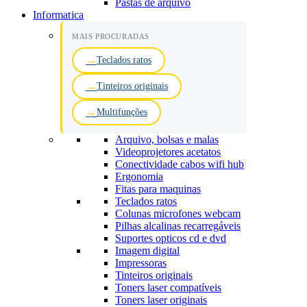
Pastas de arquivo
Informatica
MAIS PROCURADAS
Teclados ratos
Tinteiros originais
Multifunções
Arquivo, bolsas e malas
Videoprojetores acetatos
Conectividade cabos wifi hub
Ergonomia
Fitas para maquinas
Teclados ratos
Colunas microfones webcam
Pilhas alcalinas recarregáveis
Suportes opticos cd e dvd
Imagem digital
Impressoras
Tinteiros originais
Toners laser compatíveis
Toners laser originais