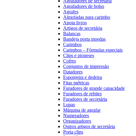
Agrafadores de secretária
Agrafadores de bolso
Agrafes
Almofadas para carimbo
Apoia livros
Artigos de secretária
Balanças
Bandeja porta moedas
Carimbos
Carimbos – Fórmulas especiais
Clips e pioneses
Cofres
Conjuntos de impressão
Datadores
Esponjeira e dedeira
Fitas métricas
Furadores de grande capacidade
Furadores de rebites
Furadores de secretária
Lupas
Máquina de agrafar
Numeradores
Organizadores
Outros artigos de secretária
Porta clips