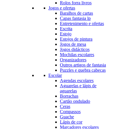
Rolos forra livros
Jogos e ofertas
Baralhos de cartas
Capas fantasia lp
Entretenimento e ofertas
Escrita
Estojo
Estojos de pintura
Jogos de mesa
Jogos didácticos
Mochilas escolares
Organizadores
Outros artigos de fantasia
Puzzles e quebra cabeças
Escolar
Agendas escolares
Aguarelas e lápis de
aguarelas
Borrachas
Cartão ondulado
Ceras
Compassos
Guache
Lápis de cor
Marcadores escolares