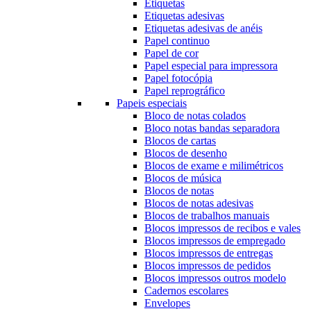
Etiquetas
Etiquetas adesivas
Etiquetas adesivas de anéis
Papel continuo
Papel de cor
Papel especial para impressora
Papel fotocópia
Papel reprográfico
Papeis especiais
Bloco de notas colados
Bloco notas bandas separadora
Blocos de cartas
Blocos de desenho
Blocos de exame e milimétricos
Blocos de música
Blocos de notas
Blocos de notas adesivas
Blocos de trabalhos manuais
Blocos impressos de recibos e vales
Blocos impressos de empregado
Blocos impressos de entregas
Blocos impressos de pedidos
Blocos impressos outros modelo
Cadernos escolares
Envelopes