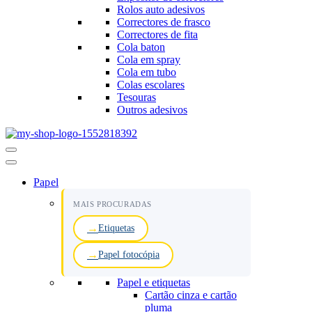
Rolos auto adesivos
Correctores de frasco
Correctores de fita
Cola baton
Cola em spray
Cola em tubo
Colas escolares
Tesouras
Outros adesivos
Menu
de
navegação
Papel
MAIS PROCURADAS
Etiquetas
Papel fotocópia
Papel e etiquetas
Cartão cinza e cartão
pluma