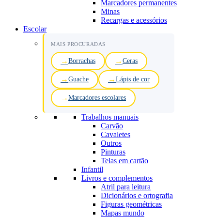
Marcadores permanentes
Minas
Recargas e acessórios
Escolar
MAIS PROCURADAS
Borrachas
Ceras
Guache
Lápis de cor
Marcadores escolares
Trabalhos manuais
Carvão
Cavaletes
Outros
Pinturas
Telas em cartão
Infantil
Livros e complementos
Atril para leitura
Dicionários e ortografia
Figuras geométricas
Mapas mundo