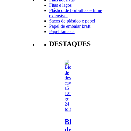
Fitas e laços
Plástico de borbulhas e filme
extensível
Sacos de plástico e papel
Papel de embalar kraft
Papel fantasia
DESTAQUES
Bloco
de