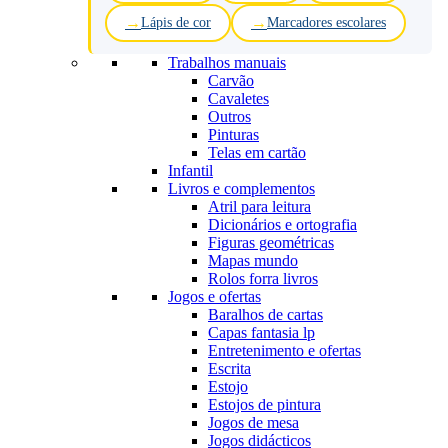
Lápis de cor
Marcadores escolares
Trabalhos manuais
Carvão
Cavaletes
Outros
Pinturas
Telas em cartão
Infantil
Livros e complementos
Atril para leitura
Dicionários e ortografia
Figuras geométricas
Mapas mundo
Rolos forra livros
Jogos e ofertas
Baralhos de cartas
Capas fantasia lp
Entretenimento e ofertas
Escrita
Estojo
Estojos de pintura
Jogos de mesa
Jogos didácticos