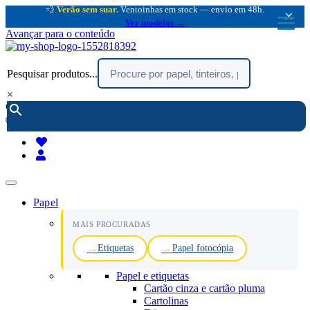
💨
Verão sem suar.
Ventoinhas em stock — envio em 48h.
×
Ver modelos →
Avançar para o conteúdo
Pesquisar produtos...
×
encomendar por telefone :
216 003 523
(chamada rede fixa nacional)
Papel
MAIS PROCURADAS
Etiquetas
Papel fotocópia
Papel e etiquetas
Cartão cinza e cartão pluma
Cartolinas