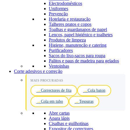
Electrodomésticos
Uniformes
Prevenção
Hotelaria e restauração
Talheres pratos e copos
Toalhas e guardanapos de papel
Lenços, papel higiénico e toalhetes
Produtos de limpeza
Higiene, manutenção e catering
Purificadores
Sacos do lixo-sacos para roupa
Palitos e paus de madeira para gelados
Ventoinhas
Corte adesivos e correção
MAIS PROCURADAS
Correctores de fita
Cola baton
Cola em tubo
Tesouras
Abre cartas
Apara lápis
Cisalhas e guilhotinas
Expositor de correctores