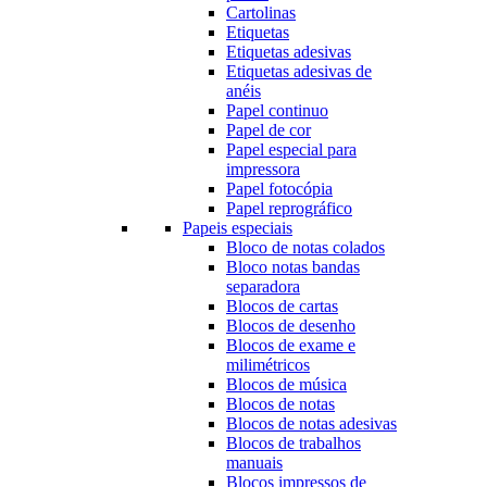
Cartolinas
Etiquetas
Etiquetas adesivas
Etiquetas adesivas de
anéis
Papel continuo
Papel de cor
Papel especial para
impressora
Papel fotocópia
Papel reprográfico
Papeis especiais
Bloco de notas colados
Bloco notas bandas
separadora
Blocos de cartas
Blocos de desenho
Blocos de exame e
milimétricos
Blocos de música
Blocos de notas
Blocos de notas adesivas
Blocos de trabalhos
manuais
Blocos impressos de