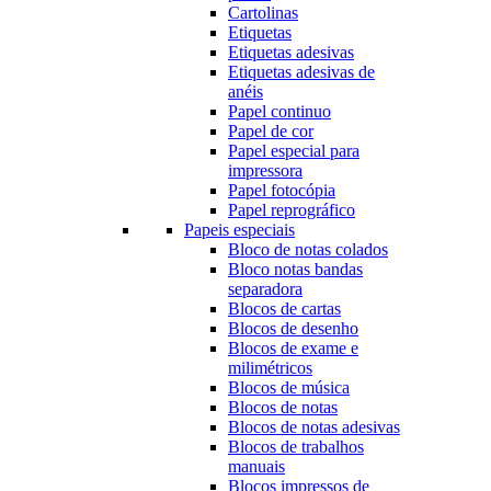
Cartolinas
Etiquetas
Etiquetas adesivas
Etiquetas adesivas de
anéis
Papel continuo
Papel de cor
Papel especial para
impressora
Papel fotocópia
Papel reprográfico
Papeis especiais
Bloco de notas colados
Bloco notas bandas
separadora
Blocos de cartas
Blocos de desenho
Blocos de exame e
milimétricos
Blocos de música
Blocos de notas
Blocos de notas adesivas
Blocos de trabalhos
manuais
Blocos impressos de