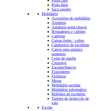
Porta clips
Porta lápis
Saca agrafes
Mobiliário
Acessórios de mobiliário
Armários
Armários porta-chaves
Bengaleiros e cabides
Cadeiras
Caixas fortes / cofres
Candeeiros de escritório
Carros para arquivo
suspenso
Cesto de papéis
Cinzeiros
Escadas/bancos
Expositores
Ficheiros
Mesas
Mobiliário auxiliar
Mobiliário informático
Relógios de escritório
Tapetes de protecção de
solo
Escrita