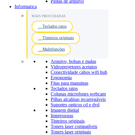
Pastas de arquivo
Informatica
MAIS PROCURADAS
Teclados ratos
Tinteiros originais
Multifunções
Arquivo, bolsas e malas
Videoprojetores acetatos
Conectividade cabos wifi hub
Ergonomia
Fitas para maquinas
Teclados ratos
Colunas microfones webcam
Pilhas alcalinas recarregáveis
Suportes opticos cd e dvd
Imagem digital
Impressoras
Tinteiros originais
Toners laser compatíveis
Toners laser originais