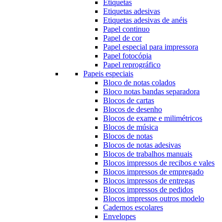
Etiquetas
Etiquetas adesivas
Etiquetas adesivas de anéis
Papel continuo
Papel de cor
Papel especial para impressora
Papel fotocópia
Papel reprográfico
Papeis especiais
Bloco de notas colados
Bloco notas bandas separadora
Blocos de cartas
Blocos de desenho
Blocos de exame e milimétricos
Blocos de música
Blocos de notas
Blocos de notas adesivas
Blocos de trabalhos manuais
Blocos impressos de recibos e vales
Blocos impressos de empregado
Blocos impressos de entregas
Blocos impressos de pedidos
Blocos impressos outros modelo
Cadernos escolares
Envelopes