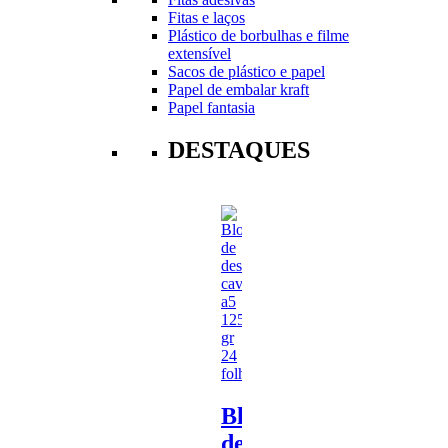
Fitas e laços
Plástico de borbulhas e filme
extensível
Sacos de plástico e papel
Papel de embalar kraft
Papel fantasia
DESTAQUES
Bloco
de