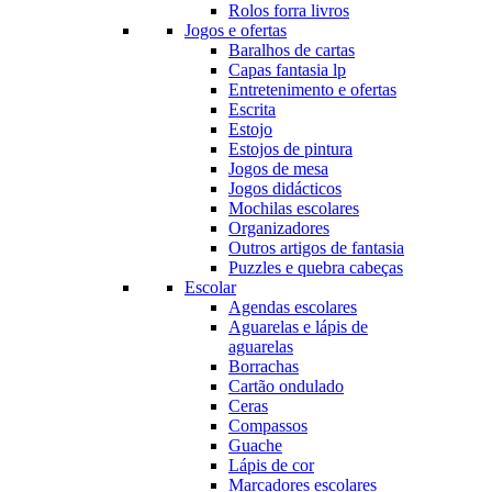
Rolos forra livros
Jogos e ofertas
Baralhos de cartas
Capas fantasia lp
Entretenimento e ofertas
Escrita
Estojo
Estojos de pintura
Jogos de mesa
Jogos didácticos
Mochilas escolares
Organizadores
Outros artigos de fantasia
Puzzles e quebra cabeças
Escolar
Agendas escolares
Aguarelas e lápis de
aguarelas
Borrachas
Cartão ondulado
Ceras
Compassos
Guache
Lápis de cor
Marcadores escolares