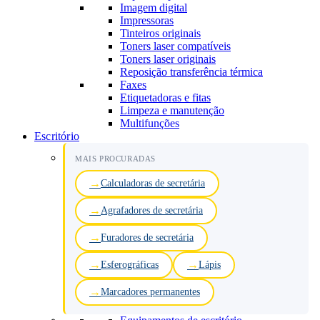
Imagem digital
Impressoras
Tinteiros originais
Toners laser compatíveis
Toners laser originais
Reposição transferência térmica
Faxes
Etiquetadoras e fitas
Limpeza e manutenção
Multifunções
Escritório
MAIS PROCURADAS
Calculadoras de secretária
Agrafadores de secretária
Furadores de secretária
Esferográficas
Lápis
Marcadores permanentes