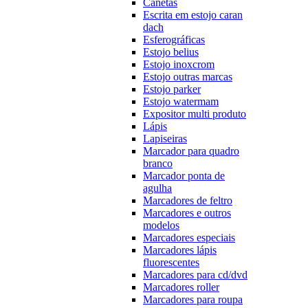
Canetas
Escrita em estojo caran
dach
Esferográficas
Estojo belius
Estojo inoxcrom
Estojo outras marcas
Estojo parker
Estojo watermam
Expositor multi produto
Lápis
Lapiseiras
Marcador para quadro
branco
Marcador ponta de
agulha
Marcadores de feltro
Marcadores e outros
modelos
Marcadores especiais
Marcadores lápis
fluorescentes
Marcadores para cd/dvd
Marcadores roller
Marcadores para roupa