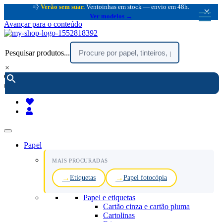
💨
Verão sem suar.
Ventoinhas em stock — envio em 48h.
×
Ver modelos →
Avançar para o conteúdo
Pesquisar produtos...
×
encomendar por telefone :
216 003 523
(chamada rede fixa nacional)
Papel
MAIS PROCURADAS
Etiquetas
Papel fotocópia
Papel e etiquetas
Cartão cinza e cartão pluma
Cartolinas