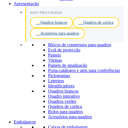
Apresentação
MAIS PROCURADAS
Quadros brancos
Quadros de cortiça
Acessórios para quadros
Blocos de congressos para quadros
Ecrã de projecção
Paineis
Vitrinas
Paineis de sinalização
Porta-catálogos e atris para conferências
Pictogramas
Letreiros
Identificadores
Quadros brancos
Quadro interativo
Quadros verdes
Quadros de cortiça
Rolos para quadros
Acessórios para quadros
Embalagem
Caixas de embalagem