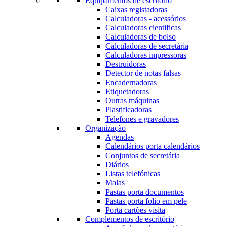
Equipamentos de escritório
Caixas registadoras
Calculadoras - acessórios
Calculadoras cientificas
Calculadoras de bolso
Calculadoras de secretária
Calculadoras impressoras
Destruidoras
Detector de notas falsas
Encadernadoras
Etiquetadoras
Outras máquinas
Plastificadoras
Telefones e gravadores
Organização
Agendas
Calendários porta calendários
Conjuntos de secretária
Diários
Listas telefónicas
Malas
Pastas porta documentos
Pastas porta folio em pele
Porta cartões visita
Complementos de escritório