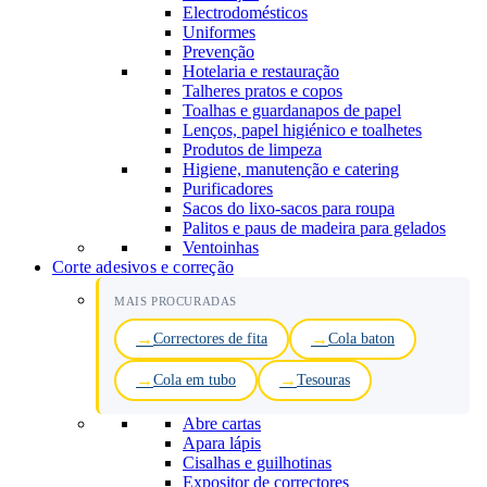
Electrodomésticos
Uniformes
Prevenção
Hotelaria e restauração
Talheres pratos e copos
Toalhas e guardanapos de papel
Lenços, papel higiénico e toalhetes
Produtos de limpeza
Higiene, manutenção e catering
Purificadores
Sacos do lixo-sacos para roupa
Palitos e paus de madeira para gelados
Ventoinhas
Corte adesivos e correção
MAIS PROCURADAS
Correctores de fita
Cola baton
Cola em tubo
Tesouras
Abre cartas
Apara lápis
Cisalhas e guilhotinas
Expositor de correctores