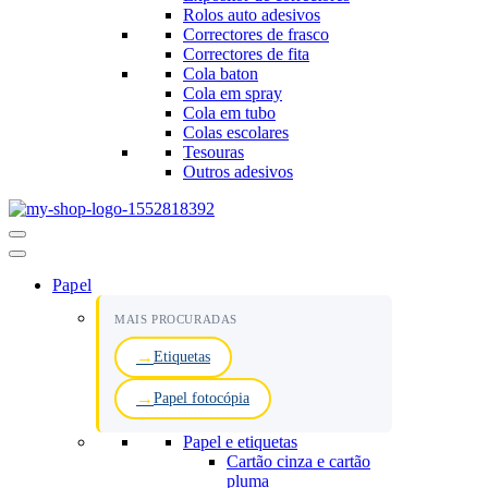
Rolos auto adesivos
Correctores de frasco
Correctores de fita
Cola baton
Cola em spray
Cola em tubo
Colas escolares
Tesouras
Outros adesivos
Menu
de
navegação
Papel
MAIS PROCURADAS
Etiquetas
Papel fotocópia
Papel e etiquetas
Cartão cinza e cartão
pluma