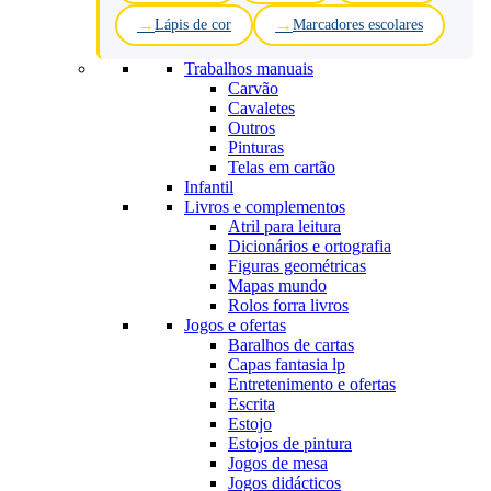
Lápis de cor
Marcadores escolares
Trabalhos manuais
Carvão
Cavaletes
Outros
Pinturas
Telas em cartão
Infantil
Livros e complementos
Atril para leitura
Dicionários e ortografia
Figuras geométricas
Mapas mundo
Rolos forra livros
Jogos e ofertas
Baralhos de cartas
Capas fantasia lp
Entretenimento e ofertas
Escrita
Estojo
Estojos de pintura
Jogos de mesa
Jogos didácticos