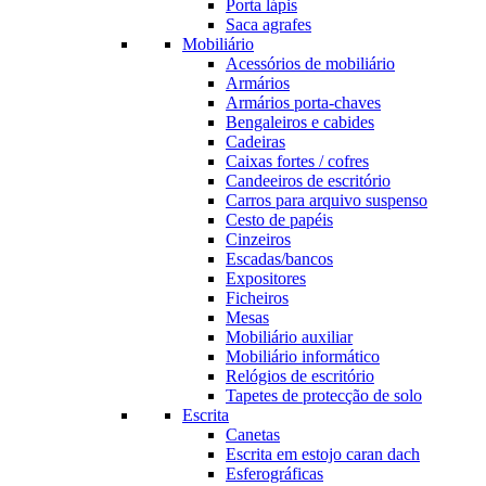
Porta lápis
Saca agrafes
Mobiliário
Acessórios de mobiliário
Armários
Armários porta-chaves
Bengaleiros e cabides
Cadeiras
Caixas fortes / cofres
Candeeiros de escritório
Carros para arquivo suspenso
Cesto de papéis
Cinzeiros
Escadas/bancos
Expositores
Ficheiros
Mesas
Mobiliário auxiliar
Mobiliário informático
Relógios de escritório
Tapetes de protecção de solo
Escrita
Canetas
Escrita em estojo caran dach
Esferográficas