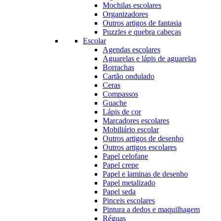
Mochilas escolares
Organizadores
Outros artigos de fantasia
Puzzles e quebra cabeças
Escolar
Agendas escolares
Aguarelas e lápis de aguarelas
Borrachas
Cartão ondulado
Ceras
Compassos
Guache
Lápis de cor
Marcadores escolares
Mobiliário escolar
Outros artigos de desenho
Outros artigos escolares
Papel celofane
Papel crepe
Papel e laminas de desenho
Papel metalizado
Papel seda
Pinceis escolares
Pintura a dedos e maquilhagem
Réguas