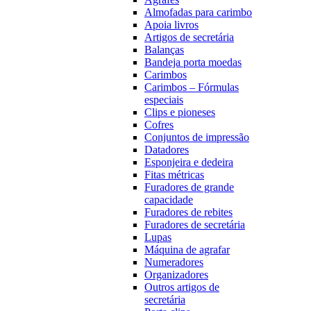
Almofadas para carimbo
Apoia livros
Artigos de secretária
Balanças
Bandeja porta moedas
Carimbos
Carimbos – Fórmulas
especiais
Clips e pioneses
Cofres
Conjuntos de impressão
Datadores
Esponjeira e dedeira
Fitas métricas
Furadores de grande
capacidade
Furadores de rebites
Furadores de secretária
Lupas
Máquina de agrafar
Numeradores
Organizadores
Outros artigos de
secretária