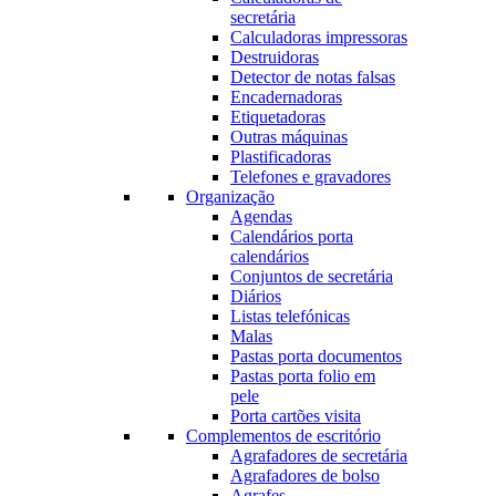
secretária
Calculadoras impressoras
Destruidoras
Detector de notas falsas
Encadernadoras
Etiquetadoras
Outras máquinas
Plastificadoras
Telefones e gravadores
Organização
Agendas
Calendários porta
calendários
Conjuntos de secretária
Diários
Listas telefónicas
Malas
Pastas porta documentos
Pastas porta folio em
pele
Porta cartões visita
Complementos de escritório
Agrafadores de secretária
Agrafadores de bolso
Agrafes