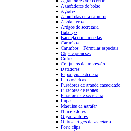
Agrafadores de secretária
Agrafadores de bolso
Agrafes
Almofadas para carimbo
Apoia livros
Artigos de secretária
Balanças
Bandeja porta moedas
Carimbos
Carimbos – Fórmulas especiais
Clips e pioneses
Cofres
Conjuntos de impressão
Datadores
Esponjeira e dedeira
Fitas métricas
Furadores de grande capacidade
Furadores de rebites
Furadores de secretária
Lupas
Máquina de agrafar
Numeradores
Organizadores
Outros artigos de secretária
Porta clips