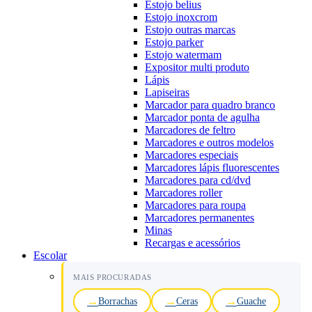
Estojo belius
Estojo inoxcrom
Estojo outras marcas
Estojo parker
Estojo watermam
Expositor multi produto
Lápis
Lapiseiras
Marcador para quadro branco
Marcador ponta de agulha
Marcadores de feltro
Marcadores e outros modelos
Marcadores especiais
Marcadores lápis fluorescentes
Marcadores para cd/dvd
Marcadores roller
Marcadores para roupa
Marcadores permanentes
Minas
Recargas e acessórios
Escolar
MAIS PROCURADAS
Borrachas
Ceras
Guache