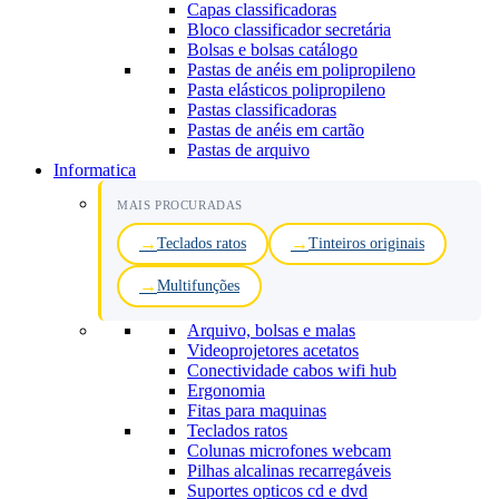
Capas classificadoras
Bloco classificador secretária
Bolsas e bolsas catálogo
Pastas de anéis em polipropileno
Pasta elásticos polipropileno
Pastas classificadoras
Pastas de anéis em cartão
Pastas de arquivo
Informatica
MAIS PROCURADAS
Teclados ratos
Tinteiros originais
Multifunções
Arquivo, bolsas e malas
Videoprojetores acetatos
Conectividade cabos wifi hub
Ergonomia
Fitas para maquinas
Teclados ratos
Colunas microfones webcam
Pilhas alcalinas recarregáveis
Suportes opticos cd e dvd