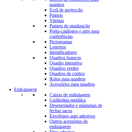
quadros
Ecrã de projecção
Paineis
Vitrinas
Paineis de sinalização
Porta-catálogos e atris para
conferências
Pictogramas
Letreiros
Identificadores
Quadros brancos
Quadro interativo
Quadros verdes
Quadros de cortiça
Rolos para quadros
Acessórios para quadros
Embalagem
Caixas de embalagem
Guilhotina metálica
Desenrolador e máquinas de
fechar sacos
Envelopes auto adesivos
Outros acessórios de
embalagem
Fitas adesivas