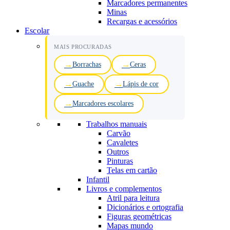
Marcadores permanentes
Minas
Recargas e acessórios
Escolar
MAIS PROCURADAS
Borrachas
Ceras
Guache
Lápis de cor
Marcadores escolares
Trabalhos manuais
Carvão
Cavaletes
Outros
Pinturas
Telas em cartão
Infantil
Livros e complementos
Atril para leitura
Dicionários e ortografia
Figuras geométricas
Mapas mundo