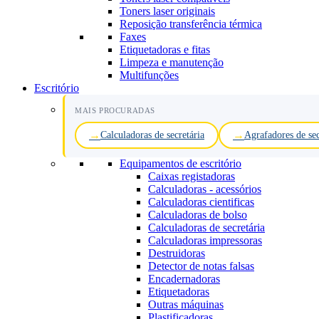
Toners laser originais
Reposição transferência térmica
Faxes
Etiquetadoras e fitas
Limpeza e manutenção
Multifunções
Escritório
MAIS PROCURADAS
Calculadoras de secretária
Agrafadores de sec
Equipamentos de escritório
Caixas registadoras
Calculadoras - acessórios
Calculadoras cientificas
Calculadoras de bolso
Calculadoras de secretária
Calculadoras impressoras
Destruidoras
Detector de notas falsas
Encadernadoras
Etiquetadoras
Outras máquinas
Plastificadoras