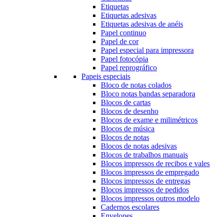
Etiquetas
Etiquetas adesivas
Etiquetas adesivas de anéis
Papel continuo
Papel de cor
Papel especial para impressora
Papel fotocópia
Papel reprográfico
Papeis especiais
Bloco de notas colados
Bloco notas bandas separadora
Blocos de cartas
Blocos de desenho
Blocos de exame e milimétricos
Blocos de música
Blocos de notas
Blocos de notas adesivas
Blocos de trabalhos manuais
Blocos impressos de recibos e vales
Blocos impressos de empregado
Blocos impressos de entregas
Blocos impressos de pedidos
Blocos impressos outros modelo
Cadernos escolares
Envelopes