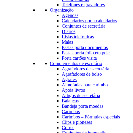
Telefones e gravadores
Organização
Agendas
Calendários porta calendários
Conjuntos de secretária
Diários
Listas telefónicas
Malas
Pastas porta documentos
Pastas porta folio em pele
Porta cartões visita
Complementos de escritório
Agrafadores de secretária
Agrafadores de bolso
Agrafes
Almofadas para carimbo
Apoia livros
Artigos de secretária
Balanças
Bandeja porta moedas
Carimbos
Carimbos – Fórmulas especiais
Clips e pioneses
Cofres
Conjuntos de impressão