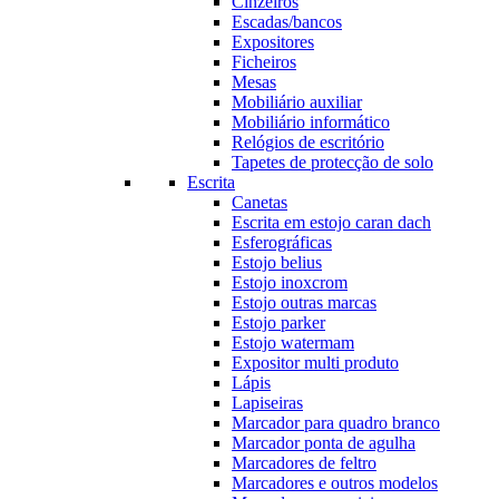
Cinzeiros
Escadas/bancos
Expositores
Ficheiros
Mesas
Mobiliário auxiliar
Mobiliário informático
Relógios de escritório
Tapetes de protecção de solo
Escrita
Canetas
Escrita em estojo caran dach
Esferográficas
Estojo belius
Estojo inoxcrom
Estojo outras marcas
Estojo parker
Estojo watermam
Expositor multi produto
Lápis
Lapiseiras
Marcador para quadro branco
Marcador ponta de agulha
Marcadores de feltro
Marcadores e outros modelos