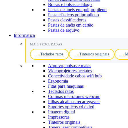
Bolsas e bolsas catálogo
Pastas de anéis em polipropileno
Pasta elásticos polipropileno
Pastas classificadoras
Pastas de anéis em cartão
Pastas de arquivo
Informatica
MAIS PROCURADAS
Teclados ratos
Tinteiros originais
M
Arquivo, bolsas e malas
Videoprojetores acetatos
Conectividade cabos wifi hub
Ergonomia
Fitas para maquinas
Teclados ratos
Colunas microfones webcam
Pilhas alcalinas recarregáveis
Suportes opticos cd e dvd
Imagem digital
Impressoras
Tinteiros originais
Toners laser compatíveis