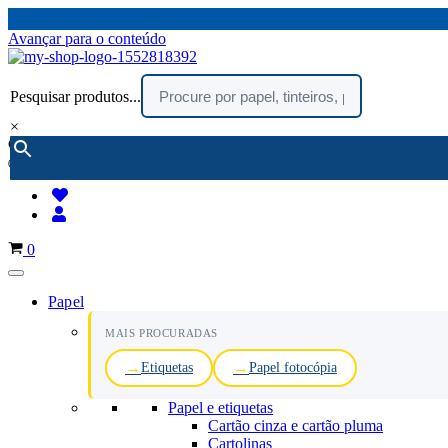
Avançar para o conteúdo
Pesquisar produtos...
×
encomendar por telefone :
216 003 523
(chamada rede fixa nacional)
Carrinho
0
Papel
MAIS PROCURADAS
Etiquetas
Papel fotocópia
Papel e etiquetas
Cartão cinza e cartão pluma
Cartolinas