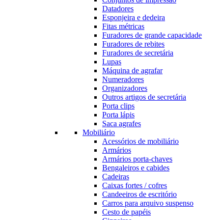
Datadores
Esponjeira e dedeira
Fitas métricas
Furadores de grande capacidade
Furadores de rebites
Furadores de secretária
Lupas
Máquina de agrafar
Numeradores
Organizadores
Outros artigos de secretária
Porta clips
Porta lápis
Saca agrafes
Mobiliário
Acessórios de mobiliário
Armários
Armários porta-chaves
Bengaleiros e cabides
Cadeiras
Caixas fortes / cofres
Candeeiros de escritório
Carros para arquivo suspenso
Cesto de papéis