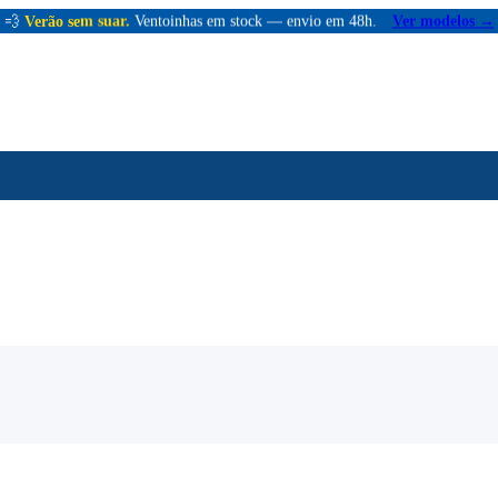
💨
Verão sem suar.
Ventoinhas em stock — envio em 48h.
Ver modelos →