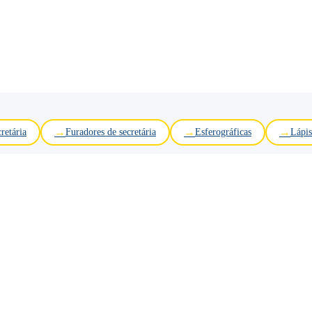
retária
Furadores de secretária
Esferográficas
Lápis