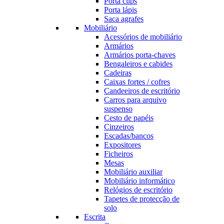
Porta clips
Porta lápis
Saca agrafes
Mobiliário
Acessórios de mobiliário
Armários
Armários porta-chaves
Bengaleiros e cabides
Cadeiras
Caixas fortes / cofres
Candeeiros de escritório
Carros para arquivo
suspenso
Cesto de papéis
Cinzeiros
Escadas/bancos
Expositores
Ficheiros
Mesas
Mobiliário auxiliar
Mobiliário informático
Relógios de escritório
Tapetes de protecção de
solo
Escrita