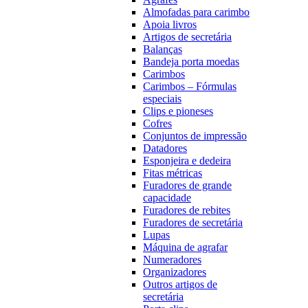
Almofadas para carimbo
Apoia livros
Artigos de secretária
Balanças
Bandeja porta moedas
Carimbos
Carimbos – Fórmulas
especiais
Clips e pioneses
Cofres
Conjuntos de impressão
Datadores
Esponjeira e dedeira
Fitas métricas
Furadores de grande
capacidade
Furadores de rebites
Furadores de secretária
Lupas
Máquina de agrafar
Numeradores
Organizadores
Outros artigos de
secretária