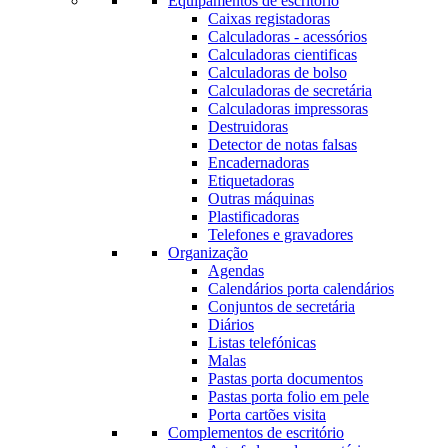
Equipamentos de escritório
Caixas registadoras
Calculadoras - acessórios
Calculadoras cientificas
Calculadoras de bolso
Calculadoras de secretária
Calculadoras impressoras
Destruidoras
Detector de notas falsas
Encadernadoras
Etiquetadoras
Outras máquinas
Plastificadoras
Telefones e gravadores
Organização
Agendas
Calendários porta calendários
Conjuntos de secretária
Diários
Listas telefónicas
Malas
Pastas porta documentos
Pastas porta folio em pele
Porta cartões visita
Complementos de escritório