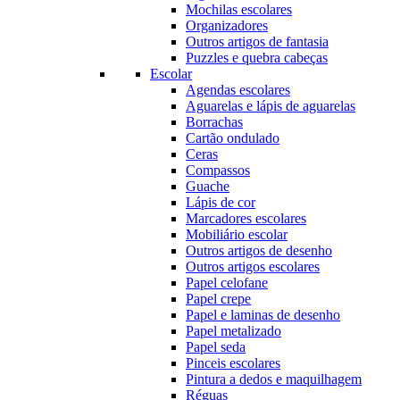
Mochilas escolares
Organizadores
Outros artigos de fantasia
Puzzles e quebra cabeças
Escolar
Agendas escolares
Aguarelas e lápis de aguarelas
Borrachas
Cartão ondulado
Ceras
Compassos
Guache
Lápis de cor
Marcadores escolares
Mobiliário escolar
Outros artigos de desenho
Outros artigos escolares
Papel celofane
Papel crepe
Papel e laminas de desenho
Papel metalizado
Papel seda
Pinceis escolares
Pintura a dedos e maquilhagem
Réguas