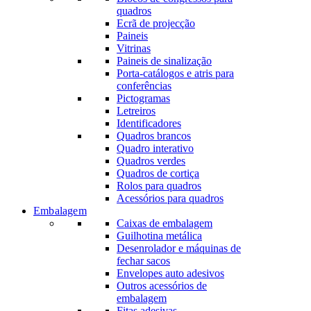
quadros
Ecrã de projecção
Paineis
Vitrinas
Paineis de sinalização
Porta-catálogos e atris para
conferências
Pictogramas
Letreiros
Identificadores
Quadros brancos
Quadro interativo
Quadros verdes
Quadros de cortiça
Rolos para quadros
Acessórios para quadros
Embalagem
Caixas de embalagem
Guilhotina metálica
Desenrolador e máquinas de
fechar sacos
Envelopes auto adesivos
Outros acessórios de
embalagem
Fitas adesivas