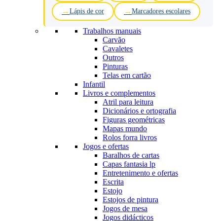
Lápis de cor
Marcadores escolares
Trabalhos manuais
Carvão
Cavaletes
Outros
Pinturas
Telas em cartão
Infantil
Livros e complementos
Atril para leitura
Dicionários e ortografia
Figuras geométricas
Mapas mundo
Rolos forra livros
Jogos e ofertas
Baralhos de cartas
Capas fantasia lp
Entretenimento e ofertas
Escrita
Estojo
Estojos de pintura
Jogos de mesa
Jogos didácticos