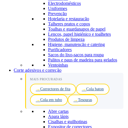
Electrodomésticos
Uniformes
Prevenção
Hotelaria e restauração
Talheres pratos e copos
Toalhas e guardanapos de papel
Lenços, papel higiénico e toalhetes
Produtos de limpeza
Higiene, manutenção e catering
Purificadores
Sacos do lixo-sacos para roupa
Palitos e paus de madeira para gelados
Ventoinhas
Corte adesivos e correção
MAIS PROCURADAS
Correctores de fita
Cola baton
Cola em tubo
Tesouras
Abre cartas
Apara lápis
Cisalhas e guilhotinas
Expositor de correctores