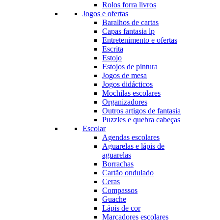
Rolos forra livros
Jogos e ofertas
Baralhos de cartas
Capas fantasia lp
Entretenimento e ofertas
Escrita
Estojo
Estojos de pintura
Jogos de mesa
Jogos didácticos
Mochilas escolares
Organizadores
Outros artigos de fantasia
Puzzles e quebra cabeças
Escolar
Agendas escolares
Aguarelas e lápis de
aguarelas
Borrachas
Cartão ondulado
Ceras
Compassos
Guache
Lápis de cor
Marcadores escolares