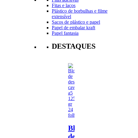
Fitas e laços
Plástico de borbulhas e filme
extensível
Sacos de plástico e papel
Papel de embalar kraft
Papel fantasia
DESTAQUES
Bloco
de