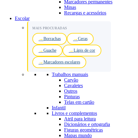
Marcadores permanentes
Minas
Recargas e acessórios
Escolar
MAIS PROCURADAS
Borrachas
Ceras
Guache
Lápis de cor
Marcadores escolares
Trabalhos manuais
Carvão
Cavaletes
Outros
Pinturas
Telas em cartão
Infantil
Livros e complementos
Atril para leitura
Dicionários e ortografia
Figuras geométricas
Mapas mundo