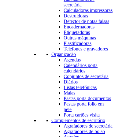
secretária
Calculadoras impressoras
Destruidoras
Detector de notas falsas
Encadernadoras
Etiquetadoras
Outras máquinas
Plastificadoras
Telefones e gravadores
Organização
Agendas
Calendários porta
calendários
Conjuntos de secretária
Diários
Listas telefónicas
Malas
Pastas porta documentos
Pastas porta folio em
pele
Porta cartões visita
Complementos de escritório
Agrafadores de secretária
Agrafadores de bolso
Agrafes