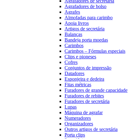
Agrafadores de secretária
Agrafadores de bolso
Agrafes
Almofadas para carimbo
Apoia livros
Artigos de secretária
Balanças
Bandeja porta moedas
Carimbos
Carimbos – Fórmulas especiais
Clips e pioneses
Cofres
Conjuntos de impressão
Datadores
Esponjeira e dedeira
Fitas métricas
Furadores de grande capacidade
Furadores de rebites
Furadores de secretária
Lupas
Máquina de agrafar
Numeradores
Organizadores
Outros artigos de secretária
Porta clips