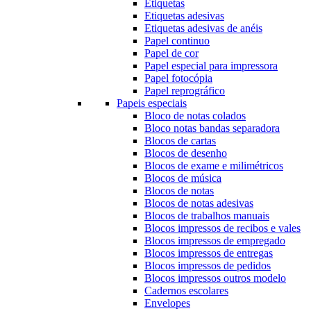
Etiquetas
Etiquetas adesivas
Etiquetas adesivas de anéis
Papel continuo
Papel de cor
Papel especial para impressora
Papel fotocópia
Papel reprográfico
Papeis especiais
Bloco de notas colados
Bloco notas bandas separadora
Blocos de cartas
Blocos de desenho
Blocos de exame e milimétricos
Blocos de música
Blocos de notas
Blocos de notas adesivas
Blocos de trabalhos manuais
Blocos impressos de recibos e vales
Blocos impressos de empregado
Blocos impressos de entregas
Blocos impressos de pedidos
Blocos impressos outros modelo
Cadernos escolares
Envelopes