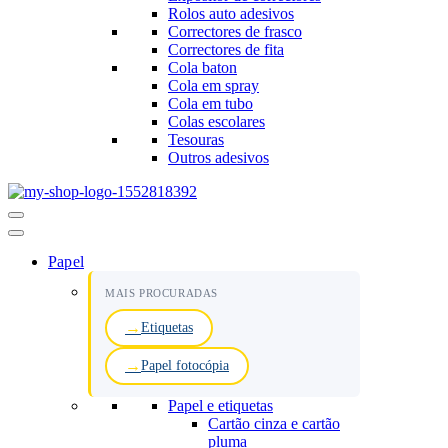
Rolos auto adesivos
Correctores de frasco
Correctores de fita
Cola baton
Cola em spray
Cola em tubo
Colas escolares
Tesouras
Outros adesivos
Menu
de
navegação
Papel
MAIS PROCURADAS
Etiquetas
Papel fotocópia
Papel e etiquetas
Cartão cinza e cartão
pluma