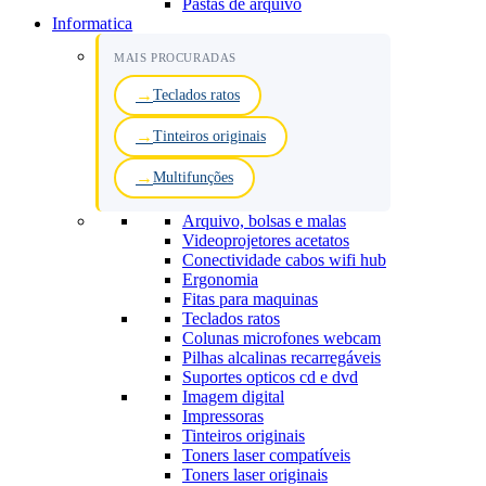
Pastas de arquivo
Informatica
MAIS PROCURADAS
Teclados ratos
Tinteiros originais
Multifunções
Arquivo, bolsas e malas
Videoprojetores acetatos
Conectividade cabos wifi hub
Ergonomia
Fitas para maquinas
Teclados ratos
Colunas microfones webcam
Pilhas alcalinas recarregáveis
Suportes opticos cd e dvd
Imagem digital
Impressoras
Tinteiros originais
Toners laser compatíveis
Toners laser originais