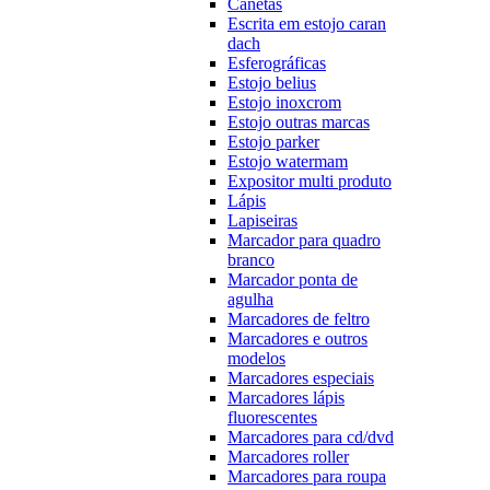
Canetas
Escrita em estojo caran
dach
Esferográficas
Estojo belius
Estojo inoxcrom
Estojo outras marcas
Estojo parker
Estojo watermam
Expositor multi produto
Lápis
Lapiseiras
Marcador para quadro
branco
Marcador ponta de
agulha
Marcadores de feltro
Marcadores e outros
modelos
Marcadores especiais
Marcadores lápis
fluorescentes
Marcadores para cd/dvd
Marcadores roller
Marcadores para roupa