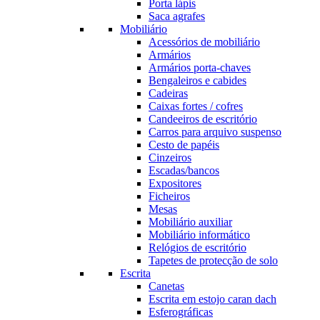
Porta lápis
Saca agrafes
Mobiliário
Acessórios de mobiliário
Armários
Armários porta-chaves
Bengaleiros e cabides
Cadeiras
Caixas fortes / cofres
Candeeiros de escritório
Carros para arquivo suspenso
Cesto de papéis
Cinzeiros
Escadas/bancos
Expositores
Ficheiros
Mesas
Mobiliário auxiliar
Mobiliário informático
Relógios de escritório
Tapetes de protecção de solo
Escrita
Canetas
Escrita em estojo caran dach
Esferográficas