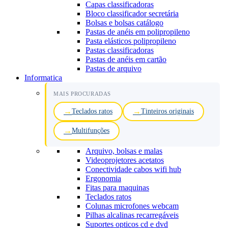
Capas classificadoras
Bloco classificador secretária
Bolsas e bolsas catálogo
Pastas de anéis em polipropileno
Pasta elásticos polipropileno
Pastas classificadoras
Pastas de anéis em cartão
Pastas de arquivo
Informatica
MAIS PROCURADAS
Teclados ratos
Tinteiros originais
Multifunções
Arquivo, bolsas e malas
Videoprojetores acetatos
Conectividade cabos wifi hub
Ergonomia
Fitas para maquinas
Teclados ratos
Colunas microfones webcam
Pilhas alcalinas recarregáveis
Suportes opticos cd e dvd