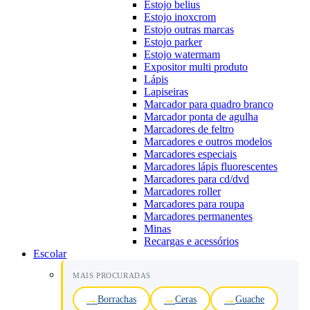
Estojo belius
Estojo inoxcrom
Estojo outras marcas
Estojo parker
Estojo watermam
Expositor multi produto
Lápis
Lapiseiras
Marcador para quadro branco
Marcador ponta de agulha
Marcadores de feltro
Marcadores e outros modelos
Marcadores especiais
Marcadores lápis fluorescentes
Marcadores para cd/dvd
Marcadores roller
Marcadores para roupa
Marcadores permanentes
Minas
Recargas e acessórios
Escolar
MAIS PROCURADAS
Borrachas
Ceras
Guache