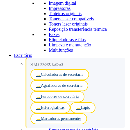
Imagem digital
Impressoras
Tinteiros originais
Toners laser compatíveis
Toners laser originais
Reposição transferência térmica
Faxes
Etiquetadoras e fitas
Limpeza e manutenção
Multifunções
Escritório
MAIS PROCURADAS
Calculadoras de secretária
Agrafadores de secretária
Furadores de secretária
Esferográficas
Lápis
Marcadores permanentes