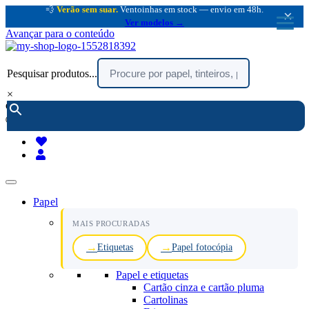
💨
Verão sem suar.
Ventoinhas em stock — envio em 48h.
×
Ver modelos →
Avançar para o conteúdo
Pesquisar produtos...
×
encomendar por telefone :
216 003 523
(chamada rede fixa nacional)
Papel
MAIS PROCURADAS
Etiquetas
Papel fotocópia
Papel e etiquetas
Cartão cinza e cartão pluma
Cartolinas