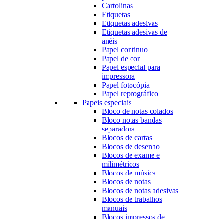
Cartolinas
Etiquetas
Etiquetas adesivas
Etiquetas adesivas de
anéis
Papel continuo
Papel de cor
Papel especial para
impressora
Papel fotocópia
Papel reprográfico
Papeis especiais
Bloco de notas colados
Bloco notas bandas
separadora
Blocos de cartas
Blocos de desenho
Blocos de exame e
milimétricos
Blocos de música
Blocos de notas
Blocos de notas adesivas
Blocos de trabalhos
manuais
Blocos impressos de