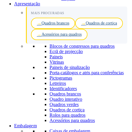
Apresentação
MAIS PROCURADAS
Quadros brancos
Quadros de cortiça
Acessórios para quadros
Blocos de congressos para quadros
Ecrã de projecção
Paineis
Vitrinas
Paineis de sinalização
Porta-catálogos e atris para conferências
Pictogramas
Letreiros
Identificadores
Quadros brancos
Quadro interativo
Quadros verdes
Quadros de cortiça
Rolos para quadros
Acessórios para quadros
Embalagem
Caixas de embalagem