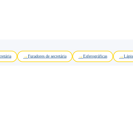
retária
Furadores de secretária
Esferográficas
Lápis