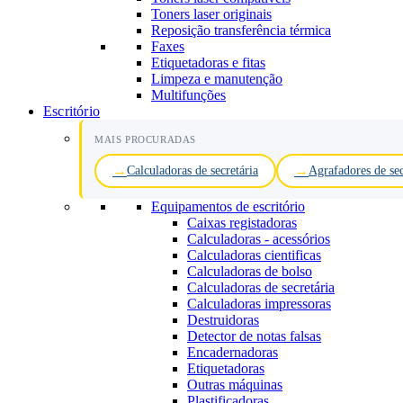
Toners laser originais
Reposição transferência térmica
Faxes
Etiquetadoras e fitas
Limpeza e manutenção
Multifunções
Escritório
MAIS PROCURADAS
Calculadoras de secretária
Agrafadores de sec
Equipamentos de escritório
Caixas registadoras
Calculadoras - acessórios
Calculadoras cientificas
Calculadoras de bolso
Calculadoras de secretária
Calculadoras impressoras
Destruidoras
Detector de notas falsas
Encadernadoras
Etiquetadoras
Outras máquinas
Plastificadoras