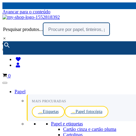
Avançar para o conteúdo
Pesquisar produtos...
×
encomendar por telefone :
216 003 523
(chamada rede fixa nacional)
Carrinho
0
Papel
MAIS PROCURADAS
Etiquetas
Papel fotocópia
Papel e etiquetas
Cartão cinza e cartão pluma
Cartolinas