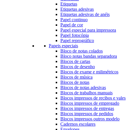
Etiquetas
Etiquetas adesivas
Etiquetas adesivas de anéis
Papel continuo
Papel de cor
Papel especial para impressora
Papel fotocópia
Papel reprográfico
Papeis especiais
Bloco de notas colados
Bloco notas bandas separadora
Blocos de cartas
Blocos de desenho
Blocos de exame e milimétricos
Blocos de música
Blocos de notas
Blocos de notas adesivas
Blocos de trabalhos manuais
Blocos impressos de recibos e vales
Blocos impressos de empregado
Blocos impressos de entregas
Blocos impressos de pedidos
Blocos impressos outros modelo
Cadernos escolares
Envelopes