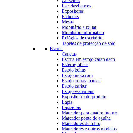
Cinzeiros
Escadas/bancos
Expositores
Ficheiros
Mesas
Mobiliário auxiliar
Mobiliário informático
Relógios de escritório
Tapetes de protecção de solo
Escrita
Canetas
Escrita em estojo caran dach
Esferográficas
Estojo belius
Estojo inoxcrom
Estojo outras marcas
Estojo parker
Estojo watermam
Expositor multi produto
Lápis
Lapiseiras
Marcador para quadro branco
Marcador ponta de agulha
Marcadores de feltro
Marcadores e outros modelos