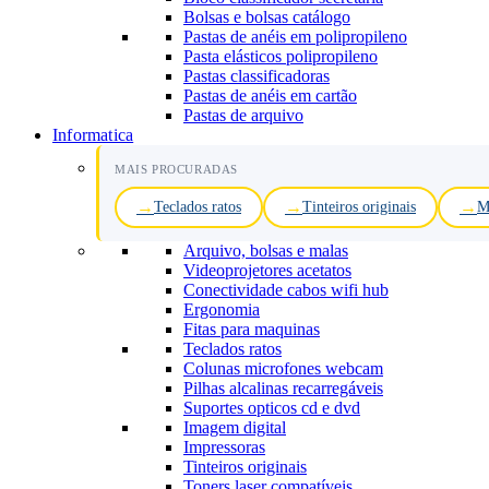
Bolsas e bolsas catálogo
Pastas de anéis em polipropileno
Pasta elásticos polipropileno
Pastas classificadoras
Pastas de anéis em cartão
Pastas de arquivo
Informatica
MAIS PROCURADAS
Teclados ratos
Tinteiros originais
M
Arquivo, bolsas e malas
Videoprojetores acetatos
Conectividade cabos wifi hub
Ergonomia
Fitas para maquinas
Teclados ratos
Colunas microfones webcam
Pilhas alcalinas recarregáveis
Suportes opticos cd e dvd
Imagem digital
Impressoras
Tinteiros originais
Toners laser compatíveis