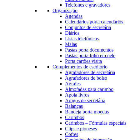
Telefones e gravadores
Organização
Agendas
Calendários porta calendários
Conjuntos de secretária
Diários
Listas telefónicas
Malas
Pastas porta documentos
Pastas porta folio em pele
Porta cartões visita
Complementos de escritório
Agrafadores de secretária
Agrafadores de bolso
Agrafes
Almofadas para carimbo
Apoia livros
Artigos de secretária
Balanças
Bandeja porta moedas
Carimbos
Carimbos – Fórmulas especiais
Clips e pioneses
Cofres
Conjuntos de impressão