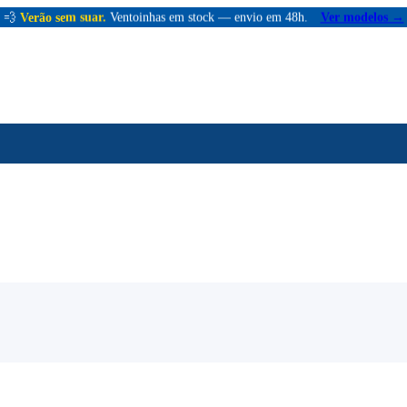
💨
Verão sem suar.
Ventoinhas em stock — envio em 48h.
Ver modelos →