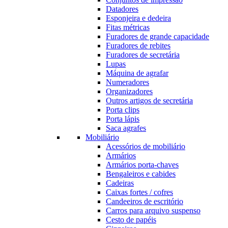
Datadores
Esponjeira e dedeira
Fitas métricas
Furadores de grande capacidade
Furadores de rebites
Furadores de secretária
Lupas
Máquina de agrafar
Numeradores
Organizadores
Outros artigos de secretária
Porta clips
Porta lápis
Saca agrafes
Mobiliário
Acessórios de mobiliário
Armários
Armários porta-chaves
Bengaleiros e cabides
Cadeiras
Caixas fortes / cofres
Candeeiros de escritório
Carros para arquivo suspenso
Cesto de papéis