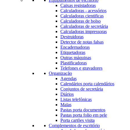
Equipamentos de escritório
Caixas registadoras
Calculadoras - acessórios
Calculadoras cientificas
Calculadoras de bolso
Calculadoras de secretária
Calculadoras impressoras
Destruidoras
Detector de notas falsas
Encadernadoras
Etiquetadoras
Outras máquinas
Plastificadoras
Telefones e gravadores
Organização
Agendas
Calendários porta calendários
Conjuntos de secretária
Diários
Listas telefónicas
Malas
Pastas porta documentos
Pastas porta folio em pele
Porta cartões visita
Complementos de escritório