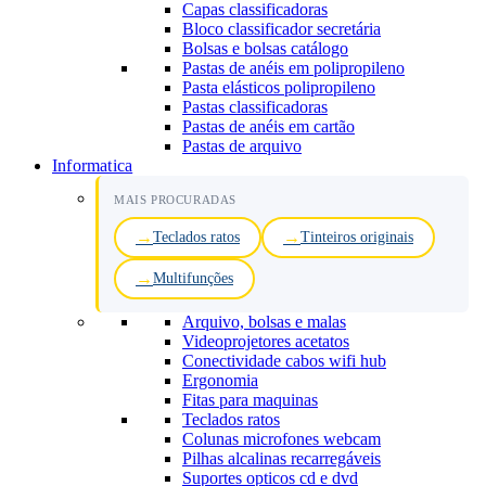
Capas classificadoras
Bloco classificador secretária
Bolsas e bolsas catálogo
Pastas de anéis em polipropileno
Pasta elásticos polipropileno
Pastas classificadoras
Pastas de anéis em cartão
Pastas de arquivo
Informatica
MAIS PROCURADAS
Teclados ratos
Tinteiros originais
Multifunções
Arquivo, bolsas e malas
Videoprojetores acetatos
Conectividade cabos wifi hub
Ergonomia
Fitas para maquinas
Teclados ratos
Colunas microfones webcam
Pilhas alcalinas recarregáveis
Suportes opticos cd e dvd