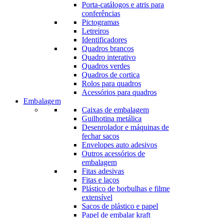
Porta-catálogos e atris para
conferências
Pictogramas
Letreiros
Identificadores
Quadros brancos
Quadro interativo
Quadros verdes
Quadros de cortiça
Rolos para quadros
Acessórios para quadros
Embalagem
Caixas de embalagem
Guilhotina metálica
Desenrolador e máquinas de
fechar sacos
Envelopes auto adesivos
Outros acessórios de
embalagem
Fitas adesivas
Fitas e laços
Plástico de borbulhas e filme
extensível
Sacos de plástico e papel
Papel de embalar kraft