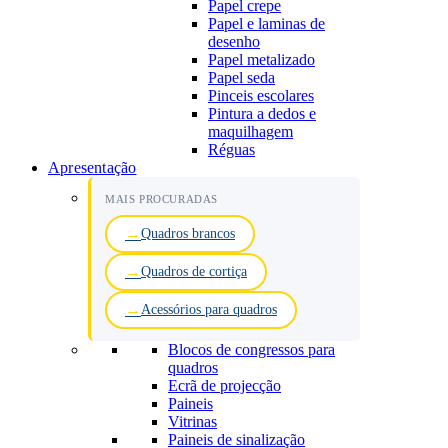
Papel crepe
Papel e laminas de
desenho
Papel metalizado
Papel seda
Pinceis escolares
Pintura a dedos e
maquilhagem
Réguas
Apresentação
MAIS PROCURADAS
Quadros brancos
Quadros de cortiça
Acessórios para quadros
Blocos de congressos para
quadros
Ecrã de projecção
Paineis
Vitrinas
Paineis de sinalização