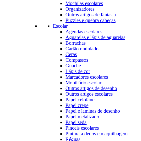
Mochilas escolares
Organizadores
Outros artigos de fantasia
Puzzles e quebra cabeças
Escolar
Agendas escolares
Aguarelas e lápis de aguarelas
Borrachas
Cartão ondulado
Ceras
Compassos
Guache
Lápis de cor
Marcadores escolares
Mobiliário escolar
Outros artigos de desenho
Outros artigos escolares
Papel celofane
Papel crepe
Papel e laminas de desenho
Papel metalizado
Papel seda
Pinceis escolares
Pintura a dedos e maquilhagem
Réguas