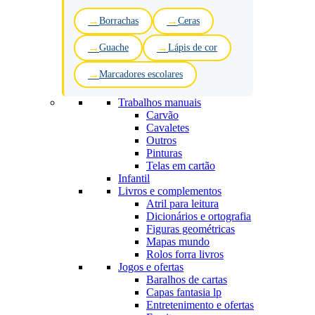
Borrachas
Ceras
Guache
Lápis de cor
Marcadores escolares
Trabalhos manuais
Carvão
Cavaletes
Outros
Pinturas
Telas em cartão
Infantil
Livros e complementos
Atril para leitura
Dicionários e ortografia
Figuras geométricas
Mapas mundo
Rolos forra livros
Jogos e ofertas
Baralhos de cartas
Capas fantasia lp
Entretenimento e ofertas