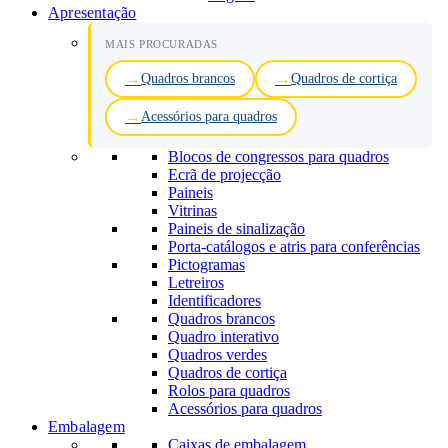
Apresentação
MAIS PROCURADAS
Quadros brancos
Quadros de cortiça
Acessórios para quadros
Blocos de congressos para quadros
Ecrã de projecção
Paineis
Vitrinas
Paineis de sinalização
Porta-catálogos e atris para conferências
Pictogramas
Letreiros
Identificadores
Quadros brancos
Quadro interativo
Quadros verdes
Quadros de cortiça
Rolos para quadros
Acessórios para quadros
Embalagem
Caixas de embalagem