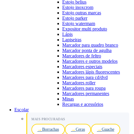
Estojo belius
Estojo inoxcrom
Estojo outras marcas
Estojo parker
Estojo watermam
Expositor multi produto
Lápis
Lapiseiras
Marcador para quadro branco
Marcador ponta de agulha
Marcadores de feltro
Marcadores e outros modelos
Marcadores especiais
Marcadores lápis fluorescentes
Marcadores para cd/dvd
Marcadores roller
Marcadores para roupa
Marcadores permanentes
Minas
Recargas e acessórios
Escolar
MAIS PROCURADAS
Borrachas
Ceras
Guache