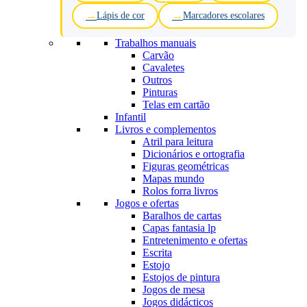
Lápis de cor
Marcadores escolares
Trabalhos manuais
Carvão
Cavaletes
Outros
Pinturas
Telas em cartão
Infantil
Livros e complementos
Atril para leitura
Dicionários e ortografia
Figuras geométricas
Mapas mundo
Rolos forra livros
Jogos e ofertas
Baralhos de cartas
Capas fantasia lp
Entretenimento e ofertas
Escrita
Estojo
Estojos de pintura
Jogos de mesa
Jogos didácticos