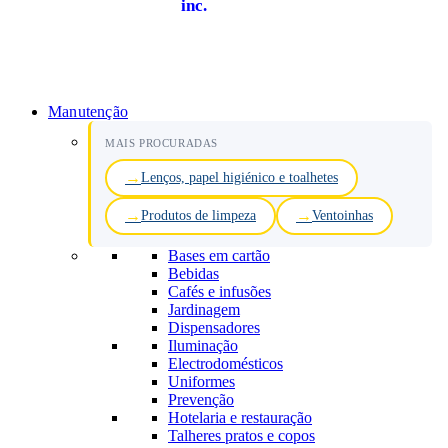
inc.
Manutenção
MAIS PROCURADAS
Lenços, papel higiénico e toalhetes
Produtos de limpeza
Ventoinhas
Bases em cartão
Bebidas
Cafés e infusões
Jardinagem
Dispensadores
Iluminação
Electrodomésticos
Uniformes
Prevenção
Hotelaria e restauração
Talheres pratos e copos