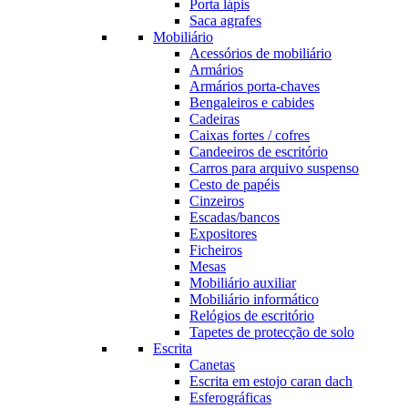
Porta lápis
Saca agrafes
Mobiliário
Acessórios de mobiliário
Armários
Armários porta-chaves
Bengaleiros e cabides
Cadeiras
Caixas fortes / cofres
Candeeiros de escritório
Carros para arquivo suspenso
Cesto de papéis
Cinzeiros
Escadas/bancos
Expositores
Ficheiros
Mesas
Mobiliário auxiliar
Mobiliário informático
Relógios de escritório
Tapetes de protecção de solo
Escrita
Canetas
Escrita em estojo caran dach
Esferográficas