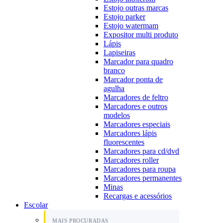
Estojo outras marcas
Estojo parker
Estojo watermam
Expositor multi produto
Lápis
Lapiseiras
Marcador para quadro
branco
Marcador ponta de
agulha
Marcadores de feltro
Marcadores e outros
modelos
Marcadores especiais
Marcadores lápis
fluorescentes
Marcadores para cd/dvd
Marcadores roller
Marcadores para roupa
Marcadores permanentes
Minas
Recargas e acessórios
Escolar
MAIS PROCURADAS