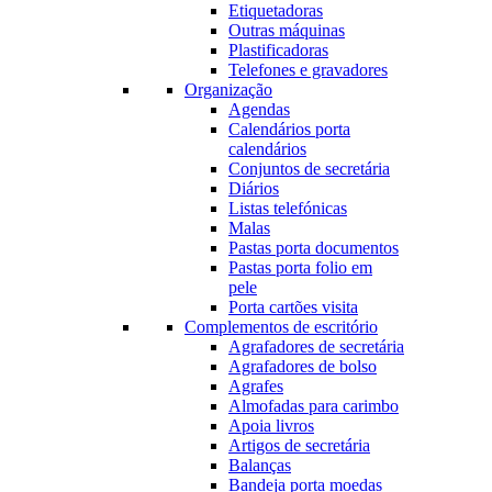
Etiquetadoras
Outras máquinas
Plastificadoras
Telefones e gravadores
Organização
Agendas
Calendários porta
calendários
Conjuntos de secretária
Diários
Listas telefónicas
Malas
Pastas porta documentos
Pastas porta folio em
pele
Porta cartões visita
Complementos de escritório
Agrafadores de secretária
Agrafadores de bolso
Agrafes
Almofadas para carimbo
Apoia livros
Artigos de secretária
Balanças
Bandeja porta moedas