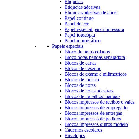
Etiquetas
Etiquetas adesivas
Etiquetas adesivas de anéis
Papel continuo
Papel de cor
Papel especial para impressora
Papel fotocópia
Papel reprográfico
Papeis especiais
Bloco de notas colados
Bloco notas bandas separadora
Blocos de cartas
Blocos de desenho
Blocos de exame e milimétricos
Blocos de música
Blocos de notas
Blocos de notas adesivas
Blocos de trabalhos manuais
Blocos impressos de recibos e vales
Blocos impressos de empregado
Blocos impressos de entregas
Blocos impressos de pedidos
Blocos impressos outros modelo
Cadernos escolares
Envelopes