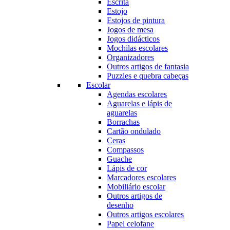
Escrita
Estojo
Estojos de pintura
Jogos de mesa
Jogos didácticos
Mochilas escolares
Organizadores
Outros artigos de fantasia
Puzzles e quebra cabeças
Escolar
Agendas escolares
Aguarelas e lápis de
aguarelas
Borrachas
Cartão ondulado
Ceras
Compassos
Guache
Lápis de cor
Marcadores escolares
Mobiliário escolar
Outros artigos de
desenho
Outros artigos escolares
Papel celofane