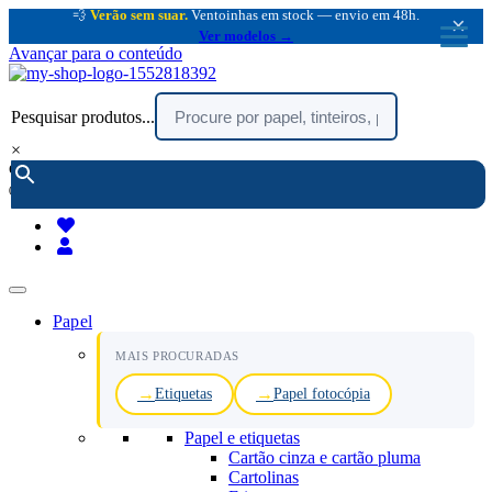
💨
Verão sem suar.
Ventoinhas em stock — envio em 48h.
×
Ver modelos →
Avançar para o conteúdo
Pesquisar produtos...
×
encomendar por telefone :
216 003 523
(chamada rede fixa nacional)
Papel
MAIS PROCURADAS
Etiquetas
Papel fotocópia
Papel e etiquetas
Cartão cinza e cartão pluma
Cartolinas