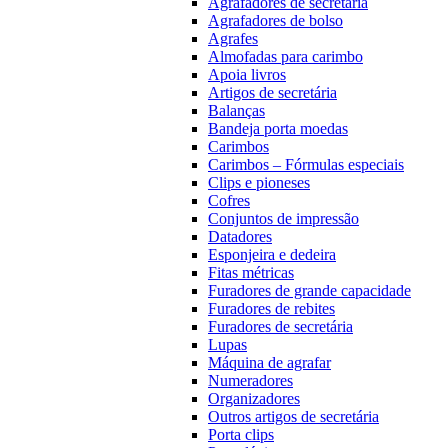
Agrafadores de secretária
Agrafadores de bolso
Agrafes
Almofadas para carimbo
Apoia livros
Artigos de secretária
Balanças
Bandeja porta moedas
Carimbos
Carimbos – Fórmulas especiais
Clips e pioneses
Cofres
Conjuntos de impressão
Datadores
Esponjeira e dedeira
Fitas métricas
Furadores de grande capacidade
Furadores de rebites
Furadores de secretária
Lupas
Máquina de agrafar
Numeradores
Organizadores
Outros artigos de secretária
Porta clips