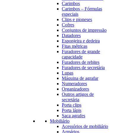
Carimbos
Carimbos – Fórmulas
especiais
Clips e pioneses
Cofres
Conjuntos de impressão
Datadores
Esponjeira e dedeira
Fitas métricas
Furadores de grande
capacidade
Furadores de rebites
Furadores de secretária
Lupas
Máquina de agrafar
Numeradores
Organizadores
Outros artigos de
secretária
Porta clips
Porta lápis
Saca agrafes
Mobiliário
Acessórios de mobiliário
Armários