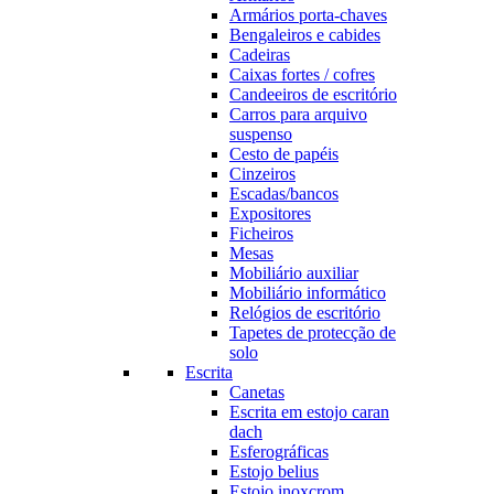
Armários porta-chaves
Bengaleiros e cabides
Cadeiras
Caixas fortes / cofres
Candeeiros de escritório
Carros para arquivo
suspenso
Cesto de papéis
Cinzeiros
Escadas/bancos
Expositores
Ficheiros
Mesas
Mobiliário auxiliar
Mobiliário informático
Relógios de escritório
Tapetes de protecção de
solo
Escrita
Canetas
Escrita em estojo caran
dach
Esferográficas
Estojo belius
Estojo inoxcrom