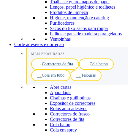
Toalhas e guardanapos de papel
Lenços, papel higiénico e toalhetes
Produtos de limpeza
Higiene, manutenção e catering
Purificadores
Sacos do lixo-sacos para roupa
Palitos e paus de madeira para gelados
Ventoinhas
Corte adesivos e correção
MAIS PROCURADAS
Correctores de fita
Cola baton
Cola em tubo
Tesouras
Abre cartas
Apara lápis
Cisalhas e guilhotinas
Expositor de correctores
Rolos auto adesivos
Correctores de frasco
Correctores de fita
Cola baton
Cola em spray