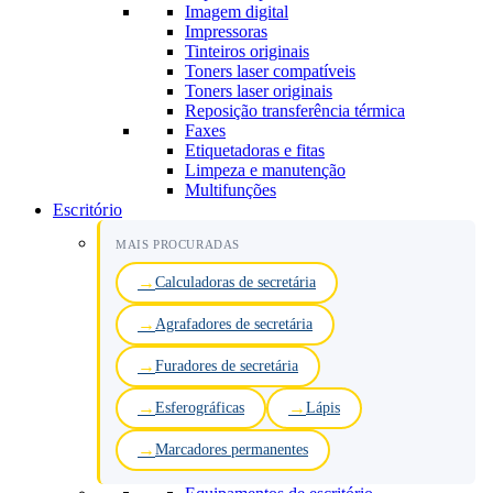
Imagem digital
Impressoras
Tinteiros originais
Toners laser compatíveis
Toners laser originais
Reposição transferência térmica
Faxes
Etiquetadoras e fitas
Limpeza e manutenção
Multifunções
Escritório
MAIS PROCURADAS
Calculadoras de secretária
Agrafadores de secretária
Furadores de secretária
Esferográficas
Lápis
Marcadores permanentes