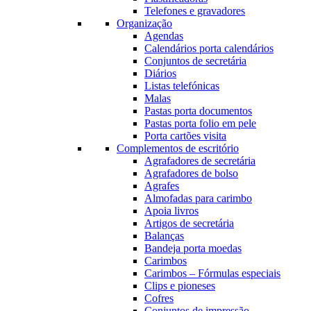
Telefones e gravadores
Organização
Agendas
Calendários porta calendários
Conjuntos de secretária
Diários
Listas telefónicas
Malas
Pastas porta documentos
Pastas porta folio em pele
Porta cartões visita
Complementos de escritório
Agrafadores de secretária
Agrafadores de bolso
Agrafes
Almofadas para carimbo
Apoia livros
Artigos de secretária
Balanças
Bandeja porta moedas
Carimbos
Carimbos – Fórmulas especiais
Clips e pioneses
Cofres
Conjuntos de impressão