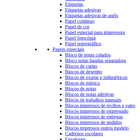
Etiquetas
Etiquetas adesivas
Etiquetas adesivas de anéis
Papel continuo
Papel de cor
Papel especial para impressora
Papel fotocópia
Papel reprográfico
Papeis especiais
Bloco de notas colados
Bloco notas bandas separadora
Blocos de cartas
Blocos de desenho
Blocos de exame e milimétricos
Blocos de música
Blocos de notas
Blocos de notas adesivas
Blocos de trabalhos manuais
Blocos impressos de recibos e vales
Blocos impressos de empregado
Blocos impressos de entregas
Blocos impressos de pedidos
Blocos impressos outros modelo
Cadernos escolares
Envelopes