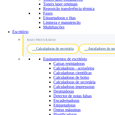
Toners laser originais
Reposição transferência térmica
Faxes
Etiquetadoras e fitas
Limpeza e manutenção
Multifunções
Escritório
MAIS PROCURADAS
Calculadoras de secretária
Agrafadores de sec
Equipamentos de escritório
Caixas registadoras
Calculadoras - acessórios
Calculadoras cientificas
Calculadoras de bolso
Calculadoras de secretária
Calculadoras impressoras
Destruidoras
Detector de notas falsas
Encadernadoras
Etiquetadoras
Outras máquinas
Plastificadoras