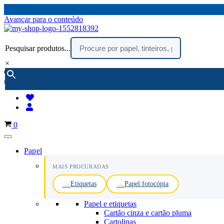
Avançar para o conteúdo
Pesquisar produtos...
×
encomendar por telefone :
216 003 523
(chamada rede fixa nacional)
Carrinho
0
Papel
MAIS PROCURADAS
Etiquetas
Papel fotocópia
Papel e etiquetas
Cartão cinza e cartão pluma
Cartolinas