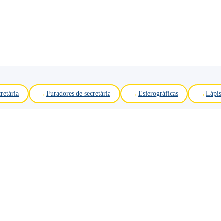
retária
Furadores de secretária
Esferográficas
Lápis