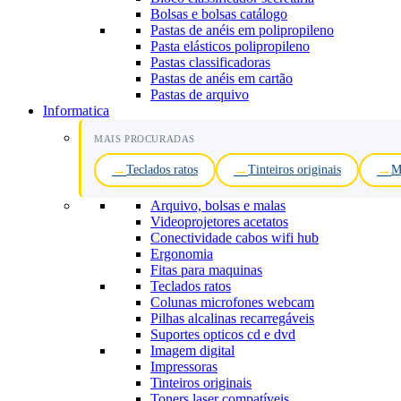
Bolsas e bolsas catálogo
Pastas de anéis em polipropileno
Pasta elásticos polipropileno
Pastas classificadoras
Pastas de anéis em cartão
Pastas de arquivo
Informatica
MAIS PROCURADAS
Teclados ratos
Tinteiros originais
M
Arquivo, bolsas e malas
Videoprojetores acetatos
Conectividade cabos wifi hub
Ergonomia
Fitas para maquinas
Teclados ratos
Colunas microfones webcam
Pilhas alcalinas recarregáveis
Suportes opticos cd e dvd
Imagem digital
Impressoras
Tinteiros originais
Toners laser compatíveis