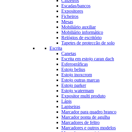
Cinzeiros
Escadas/bancos
Expositores
Ficheiros
Mesas
Mobiliário auxiliar
Mobiliário informático
Relógios de escritório
Tapetes de protecção de solo
Escrita
Canetas
Escrita em estojo caran dach
Esferográficas
Estojo belius
Estojo inoxcrom
Estojo outras marcas
Estojo parker
Estojo watermam
Expositor multi produto
Lápis
Lapiseiras
Marcador para quadro branco
Marcador ponta de agulha
Marcadores de feltro
Marcadores e outros modelos