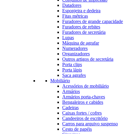
Datadores
Esponjeira e dedeira
Fitas métricas
Furadores de grande capacidade
Furadores de rebites
Furadores de secretária
Lupas
Máquina de agrafar
Numeradores
Organizadores
Outros artigos de secretária
Porta clips
Porta lápis
Saca agrafes
Mobiliário
Acessórios de mobiliário
Armários
Armários porta-chaves
Bengaleiros e cabides
Cadeiras
Caixas fortes / cofres
Candeeiros de escritório
Carros para arquivo suspenso
Cesto de papéis