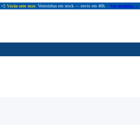
💨
Verão sem suar.
Ventoinhas em stock — envio em 48h.
Ver modelos →