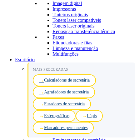
Imagem digital
Impressoras
Tinteiros originais
Toners laser compatíveis
Toners laser originais
Reposição transferência térmica
Faxes
Etiquetadoras e fitas
Limpeza e manutenção
Multifunções
Escritório
MAIS PROCURADAS
Calculadoras de secretária
Agrafadores de secretária
Furadores de secretária
Esferográficas
Lápis
Marcadores permanentes