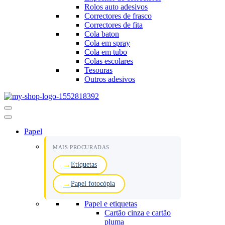
Rolos auto adesivos
Correctores de frasco
Correctores de fita
Cola baton
Cola em spray
Cola em tubo
Colas escolares
Tesouras
Outros adesivos
Menu
de
navegação
Papel
MAIS PROCURADAS
Etiquetas
Papel fotocópia
Papel e etiquetas
Cartão cinza e cartão
pluma