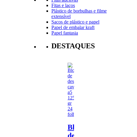
Fitas e laços
Plástico de borbulhas e filme
extensível
Sacos de plástico e papel
Papel de embalar kraft
Papel fantasia
DESTAQUES
Bloco
de