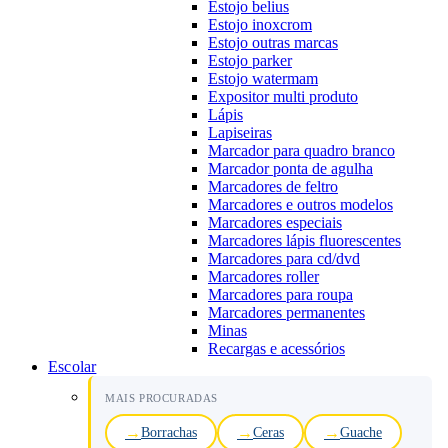
Estojo belius
Estojo inoxcrom
Estojo outras marcas
Estojo parker
Estojo watermam
Expositor multi produto
Lápis
Lapiseiras
Marcador para quadro branco
Marcador ponta de agulha
Marcadores de feltro
Marcadores e outros modelos
Marcadores especiais
Marcadores lápis fluorescentes
Marcadores para cd/dvd
Marcadores roller
Marcadores para roupa
Marcadores permanentes
Minas
Recargas e acessórios
Escolar
MAIS PROCURADAS
Borrachas
Ceras
Guache