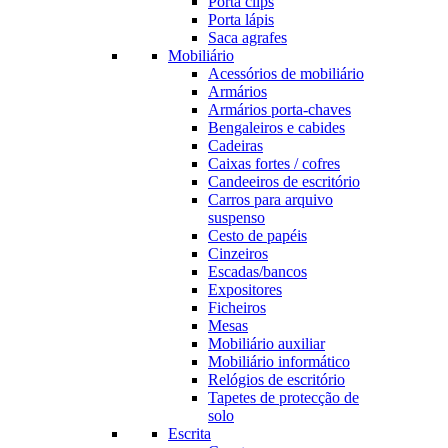
Porta clips
Porta lápis
Saca agrafes
Mobiliário
Acessórios de mobiliário
Armários
Armários porta-chaves
Bengaleiros e cabides
Cadeiras
Caixas fortes / cofres
Candeeiros de escritório
Carros para arquivo
suspenso
Cesto de papéis
Cinzeiros
Escadas/bancos
Expositores
Ficheiros
Mesas
Mobiliário auxiliar
Mobiliário informático
Relógios de escritório
Tapetes de protecção de
solo
Escrita