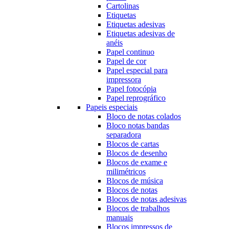
Cartolinas
Etiquetas
Etiquetas adesivas
Etiquetas adesivas de
anéis
Papel continuo
Papel de cor
Papel especial para
impressora
Papel fotocópia
Papel reprográfico
Papeis especiais
Bloco de notas colados
Bloco notas bandas
separadora
Blocos de cartas
Blocos de desenho
Blocos de exame e
milimétricos
Blocos de música
Blocos de notas
Blocos de notas adesivas
Blocos de trabalhos
manuais
Blocos impressos de