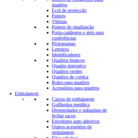
quadros
Ecrã de projecção
Paineis
Vitrinas
Paineis de sinalização
Porta-catálogos e atris para
conferências
Pictogramas
Letreiros
Identificadores
Quadros brancos
Quadro interativo
Quadros verdes
Quadros de cortiça
Rolos para quadros
Acessórios para quadros
Embalagem
Caixas de embalagem
Guilhotina metálica
Desenrolador e máquinas de
fechar sacos
Envelopes auto adesivos
Outros acessórios de
embalagem
Fitas adesivas