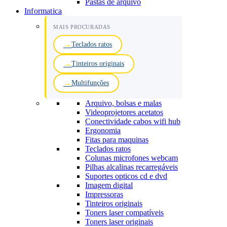
Pastas de arquivo
Informatica
MAIS PROCURADAS
Teclados ratos
Tinteiros originais
Multifunções
Arquivo, bolsas e malas
Videoprojetores acetatos
Conectividade cabos wifi hub
Ergonomia
Fitas para maquinas
Teclados ratos
Colunas microfones webcam
Pilhas alcalinas recarregáveis
Suportes opticos cd e dvd
Imagem digital
Impressoras
Tinteiros originais
Toners laser compatíveis
Toners laser originais