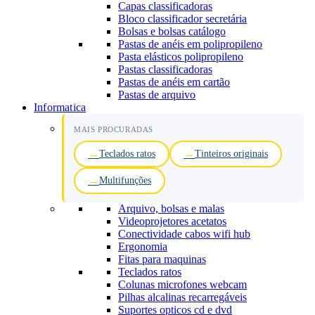
Capas classificadoras
Bloco classificador secretária
Bolsas e bolsas catálogo
Pastas de anéis em polipropileno
Pasta elásticos polipropileno
Pastas classificadoras
Pastas de anéis em cartão
Pastas de arquivo
Informatica
MAIS PROCURADAS
Teclados ratos
Tinteiros originais
Multifunções
Arquivo, bolsas e malas
Videoprojetores acetatos
Conectividade cabos wifi hub
Ergonomia
Fitas para maquinas
Teclados ratos
Colunas microfones webcam
Pilhas alcalinas recarregáveis
Suportes opticos cd e dvd