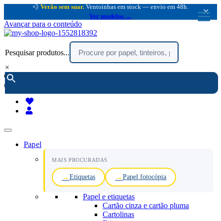
💨
Verão sem suar.
Ventoinhas em stock — envio em 48h.
×
Ver modelos →
Avançar para o conteúdo
Pesquisar produtos...
×
encomendar por telefone :
216 003 523
(chamada rede fixa nacional)
Papel
MAIS PROCURADAS
Etiquetas
Papel fotocópia
Papel e etiquetas
Cartão cinza e cartão pluma
Cartolinas