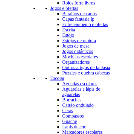
Rolos forra livros
Jogos e ofertas
Baralhos de cartas
Capas fantasia lp
Entretenimento e ofertas
Escrita
Estojo
Estojos de pintura
Jogos de mesa
Jogos didácticos
Mochilas escolares
Organizadores
Outros artigos de fantasia
Puzzles e quebra cabeças
Escolar
Agendas escolares
Aguarelas e lápis de
aguarelas
Borrachas
Cartão ondulado
Ceras
Compassos
Guache
Lápis de cor
Marcadores escolares