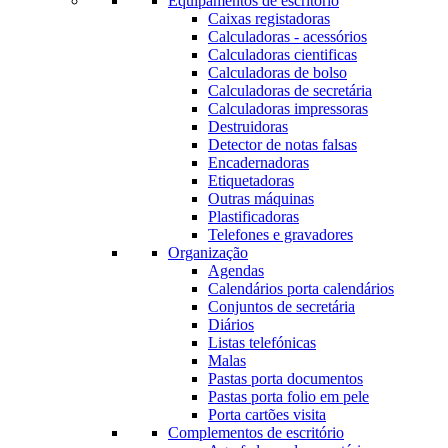
Equipamentos de escritório
Caixas registadoras
Calculadoras - acessórios
Calculadoras cientificas
Calculadoras de bolso
Calculadoras de secretária
Calculadoras impressoras
Destruidoras
Detector de notas falsas
Encadernadoras
Etiquetadoras
Outras máquinas
Plastificadoras
Telefones e gravadores
Organização
Agendas
Calendários porta calendários
Conjuntos de secretária
Diários
Listas telefónicas
Malas
Pastas porta documentos
Pastas porta folio em pele
Porta cartões visita
Complementos de escritório