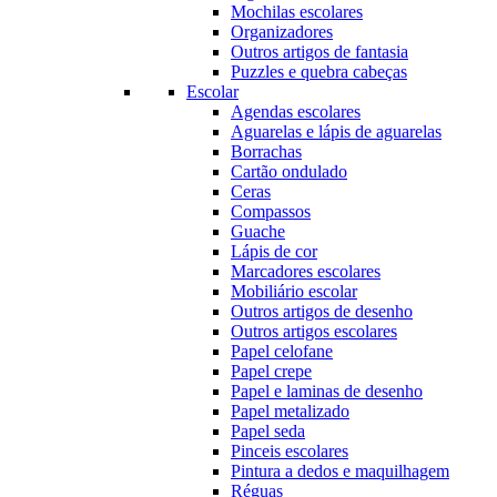
Mochilas escolares
Organizadores
Outros artigos de fantasia
Puzzles e quebra cabeças
Escolar
Agendas escolares
Aguarelas e lápis de aguarelas
Borrachas
Cartão ondulado
Ceras
Compassos
Guache
Lápis de cor
Marcadores escolares
Mobiliário escolar
Outros artigos de desenho
Outros artigos escolares
Papel celofane
Papel crepe
Papel e laminas de desenho
Papel metalizado
Papel seda
Pinceis escolares
Pintura a dedos e maquilhagem
Réguas