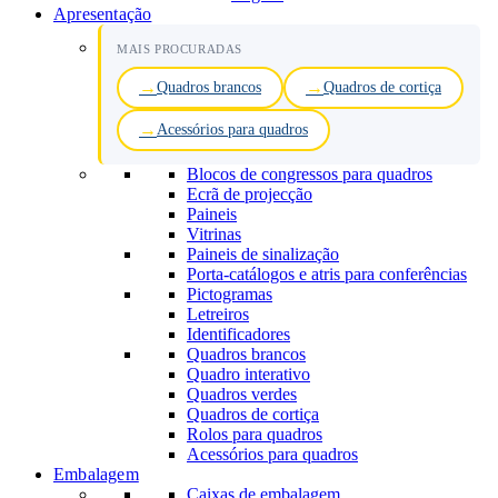
Apresentação
MAIS PROCURADAS
Quadros brancos
Quadros de cortiça
Acessórios para quadros
Blocos de congressos para quadros
Ecrã de projecção
Paineis
Vitrinas
Paineis de sinalização
Porta-catálogos e atris para conferências
Pictogramas
Letreiros
Identificadores
Quadros brancos
Quadro interativo
Quadros verdes
Quadros de cortiça
Rolos para quadros
Acessórios para quadros
Embalagem
Caixas de embalagem