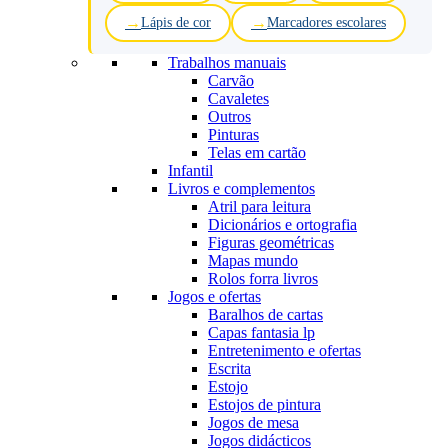
Lápis de cor
Marcadores escolares
Trabalhos manuais
Carvão
Cavaletes
Outros
Pinturas
Telas em cartão
Infantil
Livros e complementos
Atril para leitura
Dicionários e ortografia
Figuras geométricas
Mapas mundo
Rolos forra livros
Jogos e ofertas
Baralhos de cartas
Capas fantasia lp
Entretenimento e ofertas
Escrita
Estojo
Estojos de pintura
Jogos de mesa
Jogos didácticos