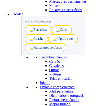
Marcadores permanentes
Minas
Recargas e acessórios
Escolar
MAIS PROCURADAS
Borrachas
Ceras
Guache
Lápis de cor
Marcadores escolares
Trabalhos manuais
Carvão
Cavaletes
Outros
Pinturas
Telas em cartão
Infantil
Livros e complementos
Atril para leitura
Dicionários e ortografia
Figuras geométricas
Mapas mundo