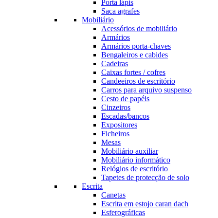
Porta lápis
Saca agrafes
Mobiliário
Acessórios de mobiliário
Armários
Armários porta-chaves
Bengaleiros e cabides
Cadeiras
Caixas fortes / cofres
Candeeiros de escritório
Carros para arquivo suspenso
Cesto de papéis
Cinzeiros
Escadas/bancos
Expositores
Ficheiros
Mesas
Mobiliário auxiliar
Mobiliário informático
Relógios de escritório
Tapetes de protecção de solo
Escrita
Canetas
Escrita em estojo caran dach
Esferográficas