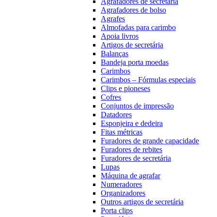
Agrafadores de secretária
Agrafadores de bolso
Agrafes
Almofadas para carimbo
Apoia livros
Artigos de secretária
Balanças
Bandeja porta moedas
Carimbos
Carimbos – Fórmulas especiais
Clips e pioneses
Cofres
Conjuntos de impressão
Datadores
Esponjeira e dedeira
Fitas métricas
Furadores de grande capacidade
Furadores de rebites
Furadores de secretária
Lupas
Máquina de agrafar
Numeradores
Organizadores
Outros artigos de secretária
Porta clips