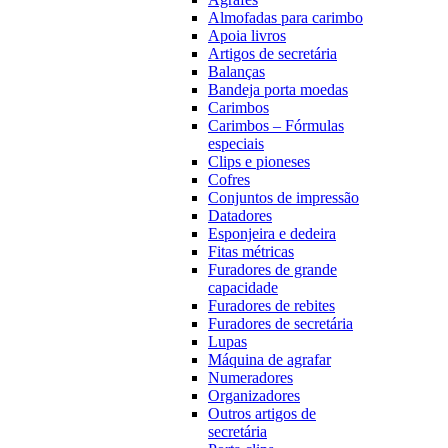
Almofadas para carimbo
Apoia livros
Artigos de secretária
Balanças
Bandeja porta moedas
Carimbos
Carimbos – Fórmulas
especiais
Clips e pioneses
Cofres
Conjuntos de impressão
Datadores
Esponjeira e dedeira
Fitas métricas
Furadores de grande
capacidade
Furadores de rebites
Furadores de secretária
Lupas
Máquina de agrafar
Numeradores
Organizadores
Outros artigos de
secretária