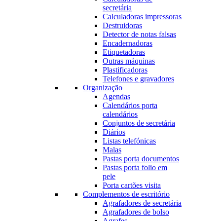
secretária
Calculadoras impressoras
Destruidoras
Detector de notas falsas
Encadernadoras
Etiquetadoras
Outras máquinas
Plastificadoras
Telefones e gravadores
Organização
Agendas
Calendários porta
calendários
Conjuntos de secretária
Diários
Listas telefónicas
Malas
Pastas porta documentos
Pastas porta folio em
pele
Porta cartões visita
Complementos de escritório
Agrafadores de secretária
Agrafadores de bolso
Agrafes