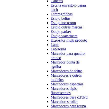
Canetas
Escrita em estojo caran
dach
Esferográficas
Estojo belius
Estojo inoxcrom
Estojo outras marcas
Estojo parker
Estojo watermam
Expositor multi produto
Lápis
Lapiseiras
Marcador para quadro
branco
Marcador ponta de
agulha
Marcadores de feltro
Marcadores e outros
modelos
Marcadores especiais
Marcadores lápis
fluorescentes
Marcadores para cd/dvd
Marcadores roller
Marcadores para roupa