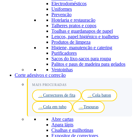
Electrodomésticos
Uniformes
Prevenção
Hotelaria e restauração
Talheres pratos e copos
Toalhas e guardanapos de papel
Lenços, papel higiénico e toalhetes
Produtos de limpeza
Higiene, manutenção e catering
Purificadores
Sacos do lixo-sacos para roupa
Palitos e paus de madeira para gelados
Ventoinhas
Corte adesivos e correção
MAIS PROCURADAS
Correctores de fita
Cola baton
Cola em tubo
Tesouras
Abre cartas
Apara lápis
Cisalhas e guilhotinas
Expositor de correctores