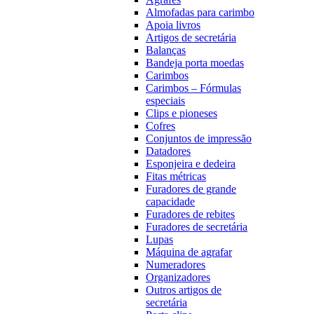
Almofadas para carimbo
Apoia livros
Artigos de secretária
Balanças
Bandeja porta moedas
Carimbos
Carimbos – Fórmulas
especiais
Clips e pioneses
Cofres
Conjuntos de impressão
Datadores
Esponjeira e dedeira
Fitas métricas
Furadores de grande
capacidade
Furadores de rebites
Furadores de secretária
Lupas
Máquina de agrafar
Numeradores
Organizadores
Outros artigos de
secretária