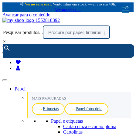
💨
Verão sem suar.
Ventoinhas em stock — envio em 48h.
×
Ver modelos →
Avançar para o conteúdo
Pesquisar produtos...
×
encomendar por telefone :
216 003 523
(chamada rede fixa nacional)
Papel
MAIS PROCURADAS
Etiquetas
Papel fotocópia
Papel e etiquetas
Cartão cinza e cartão pluma
Cartolinas