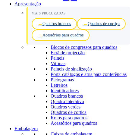
Apresentação
MAIS PROCURADAS
Quadros brancos
Quadros de cortiça
Acessórios para quadros
Blocos de congressos para quadros
Ecrã de projecção
Paineis
Vitrinas
Paineis de sinalização
Porta-catálogos e atris para conferências
Pictogramas
Letreiros
Identificadores
Quadros brancos
Quadro interativo
Quadros verdes
Quadros de cortiça
Rolos para quadros
Acessórios para quadros
Embalagem
Caixas de embalagem