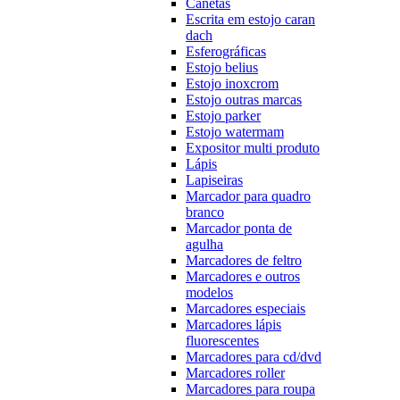
Canetas
Escrita em estojo caran
dach
Esferográficas
Estojo belius
Estojo inoxcrom
Estojo outras marcas
Estojo parker
Estojo watermam
Expositor multi produto
Lápis
Lapiseiras
Marcador para quadro
branco
Marcador ponta de
agulha
Marcadores de feltro
Marcadores e outros
modelos
Marcadores especiais
Marcadores lápis
fluorescentes
Marcadores para cd/dvd
Marcadores roller
Marcadores para roupa