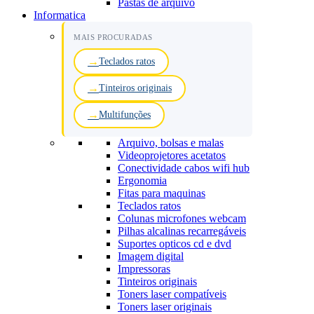
Pastas de arquivo
Informatica
MAIS PROCURADAS
Teclados ratos
Tinteiros originais
Multifunções
Arquivo, bolsas e malas
Videoprojetores acetatos
Conectividade cabos wifi hub
Ergonomia
Fitas para maquinas
Teclados ratos
Colunas microfones webcam
Pilhas alcalinas recarregáveis
Suportes opticos cd e dvd
Imagem digital
Impressoras
Tinteiros originais
Toners laser compatíveis
Toners laser originais