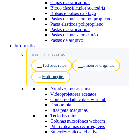
Capas classificadoras
Bloco classificador secretária
Bolsas e bolsas catálogo
Pastas de anéis em polipropileno
Pasta elásticos polipropileno
Pastas classificadoras
Pastas de anéis em cartão
Pastas de arquivo
Informatica
MAIS PROCURADAS
Teclados ratos
Tinteiros originais
Multifunções
Arquivo, bolsas e malas
Videoprojetores acetatos
Conectividade cabos wifi hub
Ergonomia
Fitas para maquinas
Teclados ratos
Colunas microfones webcam
Pilhas alcalinas recarregáveis
Suportes opticos cd e dvd