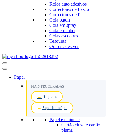
Rolos auto adesivos
Correctores de frasco
Correctores de fita
Cola baton
Cola em spray
Cola em tubo
Colas escolares
Tesouras
Outros adesivos
Menu
de
navegação
Papel
MAIS PROCURADAS
Etiquetas
Papel fotocópia
Papel e etiquetas
Cartão cinza e cartão
pluma