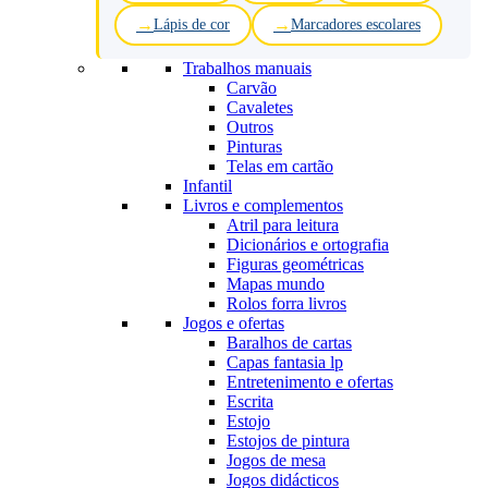
Lápis de cor
Marcadores escolares
Trabalhos manuais
Carvão
Cavaletes
Outros
Pinturas
Telas em cartão
Infantil
Livros e complementos
Atril para leitura
Dicionários e ortografia
Figuras geométricas
Mapas mundo
Rolos forra livros
Jogos e ofertas
Baralhos de cartas
Capas fantasia lp
Entretenimento e ofertas
Escrita
Estojo
Estojos de pintura
Jogos de mesa
Jogos didácticos