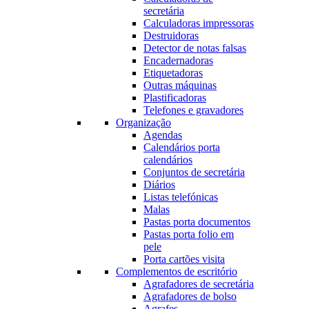
secretária
Calculadoras impressoras
Destruidoras
Detector de notas falsas
Encadernadoras
Etiquetadoras
Outras máquinas
Plastificadoras
Telefones e gravadores
Organização
Agendas
Calendários porta
calendários
Conjuntos de secretária
Diários
Listas telefónicas
Malas
Pastas porta documentos
Pastas porta folio em
pele
Porta cartões visita
Complementos de escritório
Agrafadores de secretária
Agrafadores de bolso
Agrafes