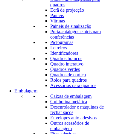
quadros
Ecrã de projecção
Paineis
Vitrinas
Paineis de sinalização
Porta-catálogos e atris para
conferências
Pictogramas
Letreiros
Identificadores
Quadros brancos
Quadro interativo
Quadros verdes
Quadros de cortiça
Rolos para quadros
Acessórios para quadros
Embalagem
Caixas de embalagem
Guilhotina metálica
Desenrolador e máquinas de
fechar sacos
Envelopes auto adesivos
Outros acessórios de
embalagem
Fitas adesivas