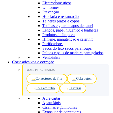
Electrodomésticos
Uniformes
Prevenção
Hotelaria e restauração
Talheres pratos e copos
Toalhas e guardanapos de papel
Lenços, papel higiénico e toalhetes
Produtos de limpeza
Higiene, manutenção e catering
Purificadores
Sacos do lixo-sacos para roupa
Palitos e paus de madeira para gelados
Ventoinhas
Corte adesivos e correção
MAIS PROCURADAS
Correctores de fita
Cola baton
Cola em tubo
Tesouras
Abre cartas
Apara lápis
Cisalhas e guilhotinas
Expositor de correctores