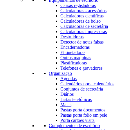
Equipamentos de escritório
Caixas registadoras
Calculadoras - acessórios
Calculadoras cientificas
Calculadoras de bolso
Calculadoras de secretária
Calculadoras impressoras
Destruidoras
Detector de notas falsas
Encadernadoras
Etiquetadoras
Outras máquinas
Plastificadoras
Telefones e gravadores
Organização
Agendas
Calendários porta calendários
Conjuntos de secretária
Diários
Listas telefónicas
Malas
Pastas porta documentos
Pastas porta folio em pele
Porta cartões visita
Complementos de escritório