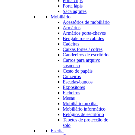
Porta clips
Porta lápis
Saca agrafes
Mobiliário
Acessórios de mobiliário
Armários
Armários porta-chaves
Bengaleiros e cabides
Cadeiras
Caixas fortes / cofres
Candeeiros de escritório
Carros para arquivo
suspenso
Cesto de papéis
Cinzeiros
Escadas/bancos
Expositores
Ficheiros
Mesas
Mobiliário auxiliar
Mobiliário informático
Relógios de escritório
Tapetes de protecção de
solo
Escrita