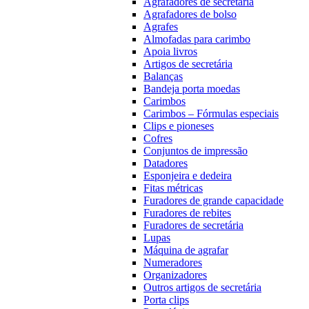
Agrafadores de secretária
Agrafadores de bolso
Agrafes
Almofadas para carimbo
Apoia livros
Artigos de secretária
Balanças
Bandeja porta moedas
Carimbos
Carimbos – Fórmulas especiais
Clips e pioneses
Cofres
Conjuntos de impressão
Datadores
Esponjeira e dedeira
Fitas métricas
Furadores de grande capacidade
Furadores de rebites
Furadores de secretária
Lupas
Máquina de agrafar
Numeradores
Organizadores
Outros artigos de secretária
Porta clips