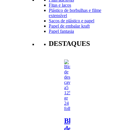
Fitas e laços
Plástico de borbulhas e filme
extensível
Sacos de plástico e papel
Papel de embalar kraft
Papel fantasia
DESTAQUES
Bloco
de