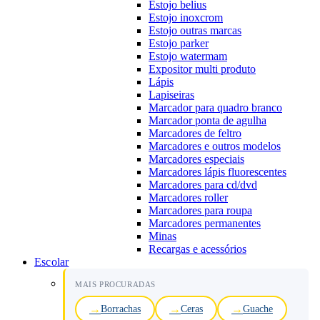
Estojo belius
Estojo inoxcrom
Estojo outras marcas
Estojo parker
Estojo watermam
Expositor multi produto
Lápis
Lapiseiras
Marcador para quadro branco
Marcador ponta de agulha
Marcadores de feltro
Marcadores e outros modelos
Marcadores especiais
Marcadores lápis fluorescentes
Marcadores para cd/dvd
Marcadores roller
Marcadores para roupa
Marcadores permanentes
Minas
Recargas e acessórios
Escolar
MAIS PROCURADAS
Borrachas
Ceras
Guache