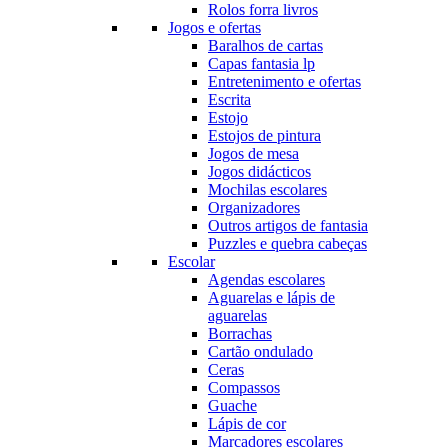
Rolos forra livros
Jogos e ofertas
Baralhos de cartas
Capas fantasia lp
Entretenimento e ofertas
Escrita
Estojo
Estojos de pintura
Jogos de mesa
Jogos didácticos
Mochilas escolares
Organizadores
Outros artigos de fantasia
Puzzles e quebra cabeças
Escolar
Agendas escolares
Aguarelas e lápis de
aguarelas
Borrachas
Cartão ondulado
Ceras
Compassos
Guache
Lápis de cor
Marcadores escolares