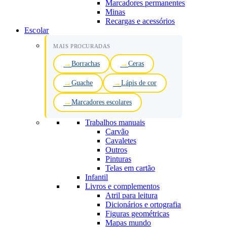
Marcadores permanentes
Minas
Recargas e acessórios
Escolar
MAIS PROCURADAS
Borrachas
Ceras
Guache
Lápis de cor
Marcadores escolares
Trabalhos manuais
Carvão
Cavaletes
Outros
Pinturas
Telas em cartão
Infantil
Livros e complementos
Atril para leitura
Dicionários e ortografia
Figuras geométricas
Mapas mundo