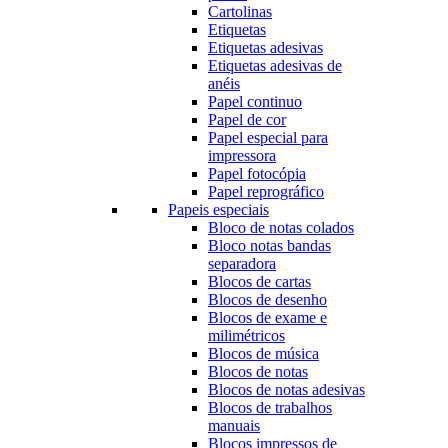
Cartolinas
Etiquetas
Etiquetas adesivas
Etiquetas adesivas de
anéis
Papel continuo
Papel de cor
Papel especial para
impressora
Papel fotocópia
Papel reprográfico
Papeis especiais
Bloco de notas colados
Bloco notas bandas
separadora
Blocos de cartas
Blocos de desenho
Blocos de exame e
milimétricos
Blocos de música
Blocos de notas
Blocos de notas adesivas
Blocos de trabalhos
manuais
Blocos impressos de