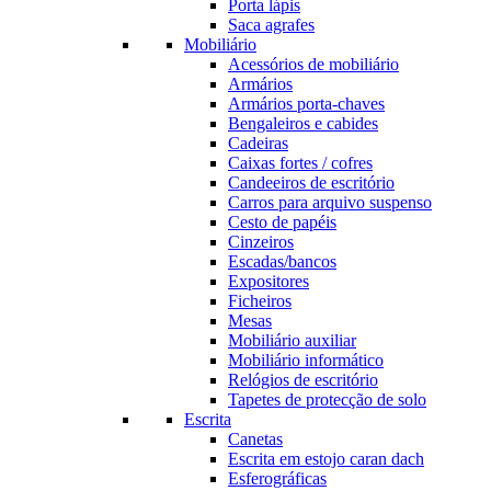
Porta lápis
Saca agrafes
Mobiliário
Acessórios de mobiliário
Armários
Armários porta-chaves
Bengaleiros e cabides
Cadeiras
Caixas fortes / cofres
Candeeiros de escritório
Carros para arquivo suspenso
Cesto de papéis
Cinzeiros
Escadas/bancos
Expositores
Ficheiros
Mesas
Mobiliário auxiliar
Mobiliário informático
Relógios de escritório
Tapetes de protecção de solo
Escrita
Canetas
Escrita em estojo caran dach
Esferográficas