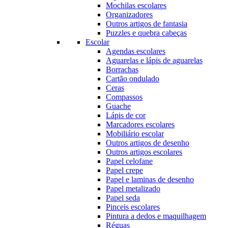
Mochilas escolares
Organizadores
Outros artigos de fantasia
Puzzles e quebra cabeças
Escolar
Agendas escolares
Aguarelas e lápis de aguarelas
Borrachas
Cartão ondulado
Ceras
Compassos
Guache
Lápis de cor
Marcadores escolares
Mobiliário escolar
Outros artigos de desenho
Outros artigos escolares
Papel celofane
Papel crepe
Papel e laminas de desenho
Papel metalizado
Papel seda
Pinceis escolares
Pintura a dedos e maquilhagem
Réguas