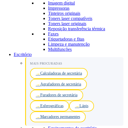
Imagem digital
Impressoras
Tinteiros originais
Toners laser compatíveis
Toners laser originais
Reposição transferência térmica
Faxes
Etiquetadoras e fitas
Limpeza e manutenção
Multifunções
Escritório
MAIS PROCURADAS
Calculadoras de secretária
Agrafadores de secretária
Furadores de secretária
Esferográficas
Lápis
Marcadores permanentes