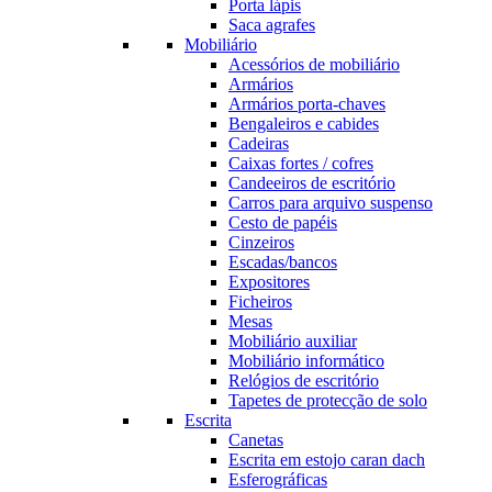
Porta lápis
Saca agrafes
Mobiliário
Acessórios de mobiliário
Armários
Armários porta-chaves
Bengaleiros e cabides
Cadeiras
Caixas fortes / cofres
Candeeiros de escritório
Carros para arquivo suspenso
Cesto de papéis
Cinzeiros
Escadas/bancos
Expositores
Ficheiros
Mesas
Mobiliário auxiliar
Mobiliário informático
Relógios de escritório
Tapetes de protecção de solo
Escrita
Canetas
Escrita em estojo caran dach
Esferográficas