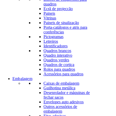
quadros
Ecrã de projecção
Paineis
Vitrinas
Paineis de sinalização
Porta-catálogos e atris para
conferências
Pictogramas
Letreiros
Identificadores
Quadros brancos
Quadro interativo
Quadros verdes
Quadros de cortiça
Rolos para quadros
Acessórios para quadros
Embalagem
Caixas de embalagem
Guilhotina metálica
Desenrolador e máquinas de
fechar sacos
Envelopes auto adesivos
Outros acessórios de
embalagem
Fitas adesivas