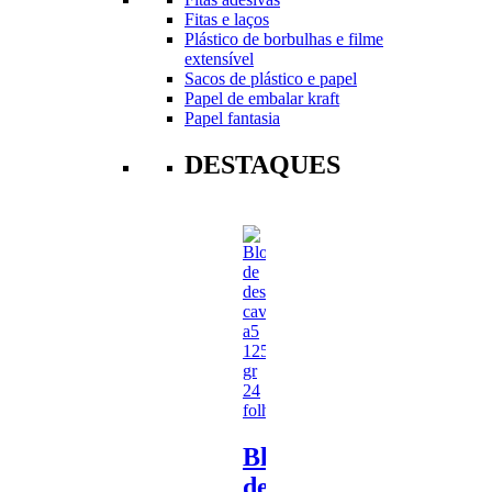
Fitas e laços
Plástico de borbulhas e filme
extensível
Sacos de plástico e papel
Papel de embalar kraft
Papel fantasia
DESTAQUES
Bloco
de