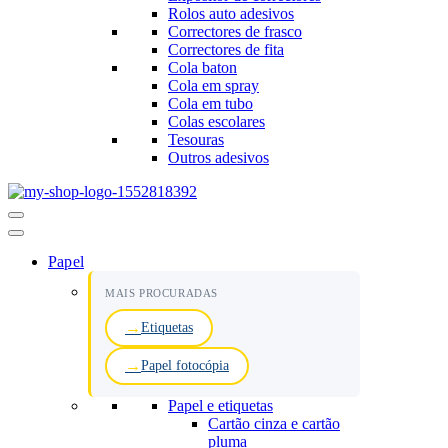
Rolos auto adesivos
Correctores de frasco
Correctores de fita
Cola baton
Cola em spray
Cola em tubo
Colas escolares
Tesouras
Outros adesivos
Menu
de
navegação
Papel
MAIS PROCURADAS
Etiquetas
Papel fotocópia
Papel e etiquetas
Cartão cinza e cartão
pluma