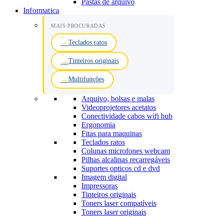
Pastas de arquivo
Informatica
MAIS PROCURADAS
Teclados ratos
Tinteiros originais
Multifunções
Arquivo, bolsas e malas
Videoprojetores acetatos
Conectividade cabos wifi hub
Ergonomia
Fitas para maquinas
Teclados ratos
Colunas microfones webcam
Pilhas alcalinas recarregáveis
Suportes opticos cd e dvd
Imagem digital
Impressoras
Tinteiros originais
Toners laser compatíveis
Toners laser originais