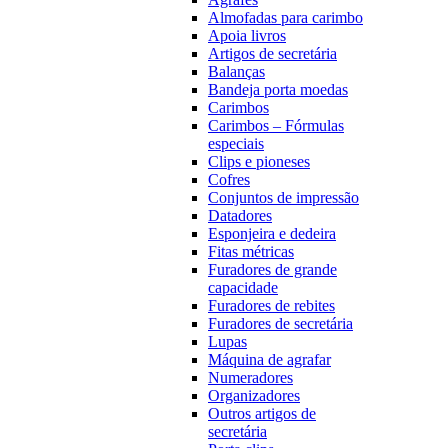
Almofadas para carimbo
Apoia livros
Artigos de secretária
Balanças
Bandeja porta moedas
Carimbos
Carimbos – Fórmulas
especiais
Clips e pioneses
Cofres
Conjuntos de impressão
Datadores
Esponjeira e dedeira
Fitas métricas
Furadores de grande
capacidade
Furadores de rebites
Furadores de secretária
Lupas
Máquina de agrafar
Numeradores
Organizadores
Outros artigos de
secretária