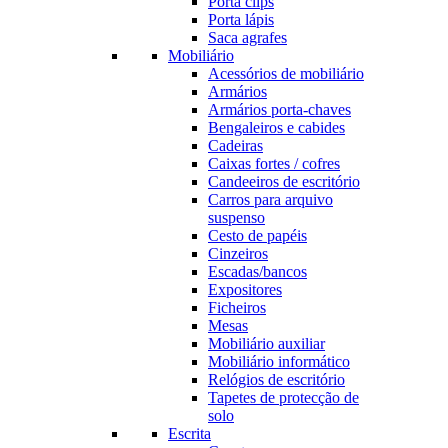
Porta clips
Porta lápis
Saca agrafes
Mobiliário
Acessórios de mobiliário
Armários
Armários porta-chaves
Bengaleiros e cabides
Cadeiras
Caixas fortes / cofres
Candeeiros de escritório
Carros para arquivo
suspenso
Cesto de papéis
Cinzeiros
Escadas/bancos
Expositores
Ficheiros
Mesas
Mobiliário auxiliar
Mobiliário informático
Relógios de escritório
Tapetes de protecção de
solo
Escrita