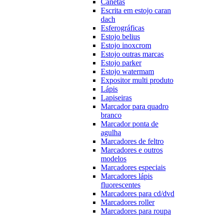
Canetas
Escrita em estojo caran
dach
Esferográficas
Estojo belius
Estojo inoxcrom
Estojo outras marcas
Estojo parker
Estojo watermam
Expositor multi produto
Lápis
Lapiseiras
Marcador para quadro
branco
Marcador ponta de
agulha
Marcadores de feltro
Marcadores e outros
modelos
Marcadores especiais
Marcadores lápis
fluorescentes
Marcadores para cd/dvd
Marcadores roller
Marcadores para roupa