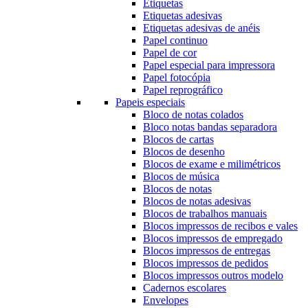
Etiquetas
Etiquetas adesivas
Etiquetas adesivas de anéis
Papel continuo
Papel de cor
Papel especial para impressora
Papel fotocópia
Papel reprográfico
Papeis especiais
Bloco de notas colados
Bloco notas bandas separadora
Blocos de cartas
Blocos de desenho
Blocos de exame e milimétricos
Blocos de música
Blocos de notas
Blocos de notas adesivas
Blocos de trabalhos manuais
Blocos impressos de recibos e vales
Blocos impressos de empregado
Blocos impressos de entregas
Blocos impressos de pedidos
Blocos impressos outros modelo
Cadernos escolares
Envelopes