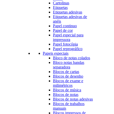
Cartolinas
Etiquetas
Etiquetas adesivas
Etiquetas adesivas de
anéis
Papel continuo
Papel de cor
Papel especial para
impressora
Papel fotocópia
Papel reprográfico
Papeis especiais
Bloco de notas colados
Bloco notas bandas
separadora
Blocos de cartas
Blocos de desenho
Blocos de exame e
milimétricos
Blocos de música
Blocos de notas
Blocos de notas adesivas
Blocos de trabalhos
manuais
Blocos impressos de