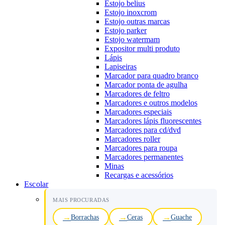
Estojo belius
Estojo inoxcrom
Estojo outras marcas
Estojo parker
Estojo watermam
Expositor multi produto
Lápis
Lapiseiras
Marcador para quadro branco
Marcador ponta de agulha
Marcadores de feltro
Marcadores e outros modelos
Marcadores especiais
Marcadores lápis fluorescentes
Marcadores para cd/dvd
Marcadores roller
Marcadores para roupa
Marcadores permanentes
Minas
Recargas e acessórios
Escolar
MAIS PROCURADAS
Borrachas
Ceras
Guache