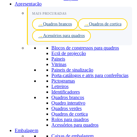
Apresentação
MAIS PROCURADAS
Quadros brancos
Quadros de cortiça
Acessórios para quadros
Blocos de congressos para quadros
Ecrã de projecção
Paineis
Vitrinas
Paineis de sinalização
Porta-catálogos e atris para conferências
Pictogramas
Letreiros
Identificadores
Quadros brancos
Quadro interativo
Quadros verdes
Quadros de cortiça
Rolos para quadros
Acessórios para quadros
Embalagem
Caixas de embalagem