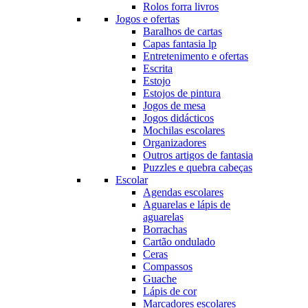
Rolos forra livros
Jogos e ofertas
Baralhos de cartas
Capas fantasia lp
Entretenimento e ofertas
Escrita
Estojo
Estojos de pintura
Jogos de mesa
Jogos didácticos
Mochilas escolares
Organizadores
Outros artigos de fantasia
Puzzles e quebra cabeças
Escolar
Agendas escolares
Aguarelas e lápis de
aguarelas
Borrachas
Cartão ondulado
Ceras
Compassos
Guache
Lápis de cor
Marcadores escolares