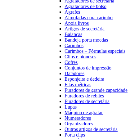
Agrafadores de secretária
Agrafadores de bolso
Agrafes
Almofadas para carimbo
Apoia livros
Artigos de secretária
Balanças
Bandeja porta moedas
Carimbos
Carimbos – Fórmulas especiais
Clips e pioneses
Cofres
Conjuntos de impressão
Datadores
Esponjeira e dedeira
Fitas métricas
Furadores de grande capacidade
Furadores de rebites
Furadores de secretária
Lupas
Máquina de agrafar
Numeradores
Organizadores
Outros artigos de secretária
Porta clips