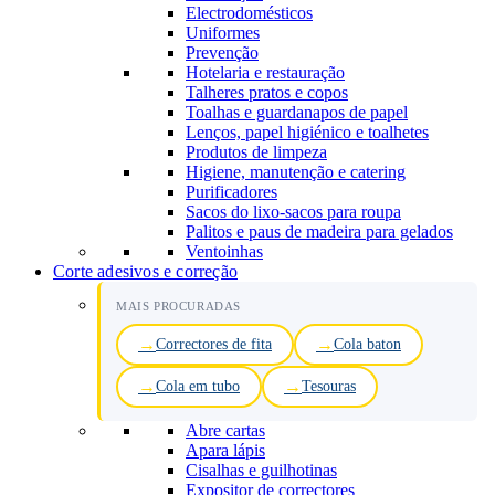
Electrodomésticos
Uniformes
Prevenção
Hotelaria e restauração
Talheres pratos e copos
Toalhas e guardanapos de papel
Lenços, papel higiénico e toalhetes
Produtos de limpeza
Higiene, manutenção e catering
Purificadores
Sacos do lixo-sacos para roupa
Palitos e paus de madeira para gelados
Ventoinhas
Corte adesivos e correção
MAIS PROCURADAS
Correctores de fita
Cola baton
Cola em tubo
Tesouras
Abre cartas
Apara lápis
Cisalhas e guilhotinas
Expositor de correctores