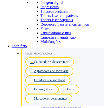
Imagem digital
Impressoras
Tinteiros originais
Toners laser compatíveis
Toners laser originais
Reposição transferência térmica
Faxes
Etiquetadoras e fitas
Limpeza e manutenção
Multifunções
Escritório
MAIS PROCURADAS
Calculadoras de secretária
Agrafadores de secretária
Furadores de secretária
Esferográficas
Lápis
Marcadores permanentes