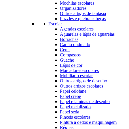
Mochilas escolares
Organizadores
Outros artigos de fantasia
Puzzles e quebra cabeças
Escolar
Agendas escolares
Aguarelas e lápis de aguarelas
Borrachas
Cartão ondulado
Ceras
Compassos
Guache
Lápis de cor
Marcadores escolares
Mobiliário escolar
Outros artigos de desenho
Outros artigos escolares
Papel celofane
Papel crepe
Papel e laminas de desenho
Papel metalizado
Papel seda
Pinceis escolares
Pintura a dedos e maquilhagem
Réguas