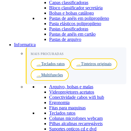
Capas classificadoras
Bloco classificador secretária
Bolsas e bolsas catálogo
Pastas de anéis em polipropileno
Pasta elásticos polipropileno
Pastas classificadoras
Pastas de anéis em cartão
Pastas de arquivo
Informatica
MAIS PROCURADAS
Teclados ratos
Tinteiros originais
Multifunções
Arquivo, bolsas e malas
Videoprojetores acetatos
Conectividade cabos wifi hub
Ergonomia
Fitas para maquinas
Teclados ratos
Colunas microfones webcam
Pilhas alcalinas recarregáveis
Suportes opticos cd e dvd