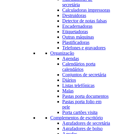
secretária
Calculadoras impressoras
Destruidoras
Detector de notas falsas
Encadernadoras
Etiquetadoras
Outras máquinas
Plastificadoras
Telefones e gravadores
Organização
Agendas
Calendários porta
calendários
Conjuntos de secretária
Diários
Listas telefónicas
Malas
Pastas porta documentos
Pastas porta folio em
pele
Porta cartões visita
Complementos de escritório
Agrafadores de secretária
Agrafadores de bolso
Agrafes