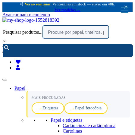
💨
Verão sem suar.
Ventoinhas em stock — envio em 48h.
×
Ver modelos →
Avançar para o conteúdo
Pesquisar produtos...
×
encomendar por telefone :
216 003 523
(chamada rede fixa nacional)
Papel
MAIS PROCURADAS
Etiquetas
Papel fotocópia
Papel e etiquetas
Cartão cinza e cartão pluma
Cartolinas