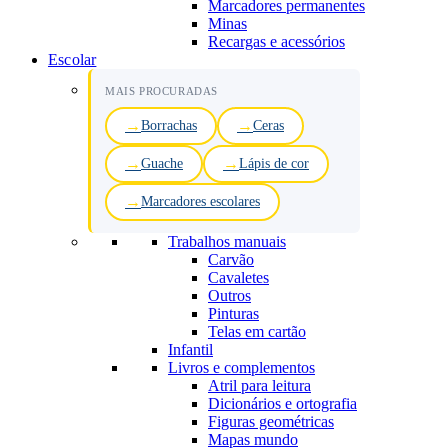
Marcadores permanentes
Minas
Recargas e acessórios
Escolar
MAIS PROCURADAS
Borrachas
Ceras
Guache
Lápis de cor
Marcadores escolares
Trabalhos manuais
Carvão
Cavaletes
Outros
Pinturas
Telas em cartão
Infantil
Livros e complementos
Atril para leitura
Dicionários e ortografia
Figuras geométricas
Mapas mundo