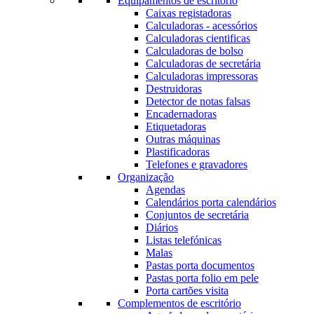
Equipamentos de escritório
Caixas registadoras
Calculadoras - acessórios
Calculadoras cientificas
Calculadoras de bolso
Calculadoras de secretária
Calculadoras impressoras
Destruidoras
Detector de notas falsas
Encadernadoras
Etiquetadoras
Outras máquinas
Plastificadoras
Telefones e gravadores
Organização
Agendas
Calendários porta calendários
Conjuntos de secretária
Diários
Listas telefónicas
Malas
Pastas porta documentos
Pastas porta folio em pele
Porta cartões visita
Complementos de escritório