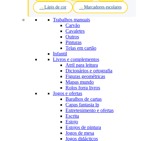
Lápis de cor
Marcadores escolares
Trabalhos manuais
Carvão
Cavaletes
Outros
Pinturas
Telas em cartão
Infantil
Livros e complementos
Atril para leitura
Dicionários e ortografia
Figuras geométricas
Mapas mundo
Rolos forra livros
Jogos e ofertas
Baralhos de cartas
Capas fantasia lp
Entretenimento e ofertas
Escrita
Estojo
Estojos de pintura
Jogos de mesa
Jogos didácticos