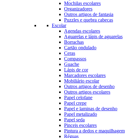
Mochilas escolares
Organizadores
Outros artigos de fantasia
Puzzles e quebra cabeças
Escolar
Agendas escolares
Aguarelas e lápis de aguarelas
Borrachas
Cartão ondulado
Ceras
Compassos
Guache
Lápis de cor
Marcadores escolares
Mobiliário escolar
Outros artigos de desenho
Outros artigos escolares
Papel celofane
Papel crepe
Papel e laminas de desenho
Papel metalizado
Papel seda
Pinceis escolares
Pintura a dedos e maquilhagem
Réguas