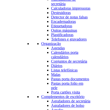
secretária
Calculadoras impressoras
Destruidoras
Detector de notas falsas
Encadernadoras
Etiquetadoras
Outras máquinas
Plastificadoras
Telefones e gravadores
Organização
Agendas
Calendários porta
calendários
Conjuntos de secretária
Diários
Listas telefónicas
Malas
Pastas porta documentos
Pastas porta folio em
pele
Porta cartões visita
Complementos de escritório
Agrafadores de secretária
Agrafadores de bolso
Agrafes