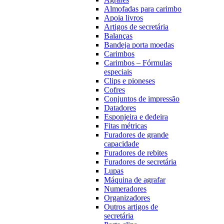
Almofadas para carimbo
Apoia livros
Artigos de secretária
Balanças
Bandeja porta moedas
Carimbos
Carimbos – Fórmulas
especiais
Clips e pioneses
Cofres
Conjuntos de impressão
Datadores
Esponjeira e dedeira
Fitas métricas
Furadores de grande
capacidade
Furadores de rebites
Furadores de secretária
Lupas
Máquina de agrafar
Numeradores
Organizadores
Outros artigos de
secretária