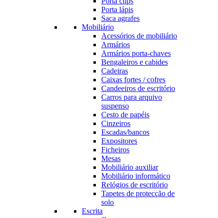
Porta clips
Porta lápis
Saca agrafes
Mobiliário
Acessórios de mobiliário
Armários
Armários porta-chaves
Bengaleiros e cabides
Cadeiras
Caixas fortes / cofres
Candeeiros de escritório
Carros para arquivo
suspenso
Cesto de papéis
Cinzeiros
Escadas/bancos
Expositores
Ficheiros
Mesas
Mobiliário auxiliar
Mobiliário informático
Relógios de escritório
Tapetes de protecção de
solo
Escrita