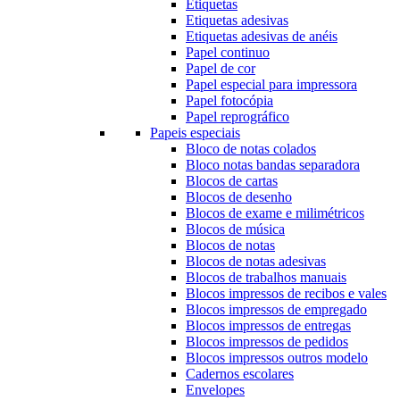
Etiquetas
Etiquetas adesivas
Etiquetas adesivas de anéis
Papel continuo
Papel de cor
Papel especial para impressora
Papel fotocópia
Papel reprográfico
Papeis especiais
Bloco de notas colados
Bloco notas bandas separadora
Blocos de cartas
Blocos de desenho
Blocos de exame e milimétricos
Blocos de música
Blocos de notas
Blocos de notas adesivas
Blocos de trabalhos manuais
Blocos impressos de recibos e vales
Blocos impressos de empregado
Blocos impressos de entregas
Blocos impressos de pedidos
Blocos impressos outros modelo
Cadernos escolares
Envelopes