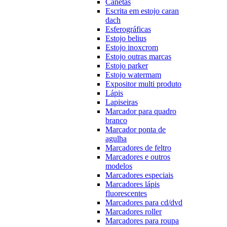
Canetas
Escrita em estojo caran
dach
Esferográficas
Estojo belius
Estojo inoxcrom
Estojo outras marcas
Estojo parker
Estojo watermam
Expositor multi produto
Lápis
Lapiseiras
Marcador para quadro
branco
Marcador ponta de
agulha
Marcadores de feltro
Marcadores e outros
modelos
Marcadores especiais
Marcadores lápis
fluorescentes
Marcadores para cd/dvd
Marcadores roller
Marcadores para roupa