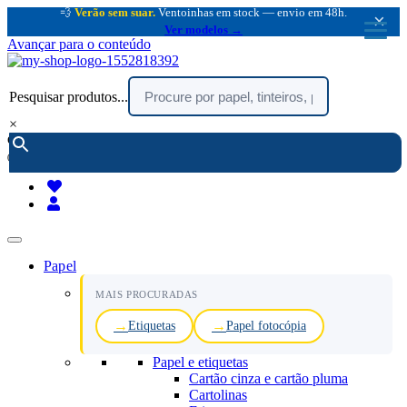
💨
Verão sem suar.
Ventoinhas em stock — envio em 48h.
×
Ver modelos →
Avançar para o conteúdo
Pesquisar produtos...
×
encomendar por telefone :
216 003 523
(chamada rede fixa nacional)
Papel
MAIS PROCURADAS
Etiquetas
Papel fotocópia
Papel e etiquetas
Cartão cinza e cartão pluma
Cartolinas