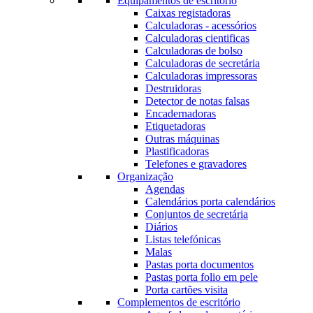
Equipamentos de escritório
Caixas registadoras
Calculadoras - acessórios
Calculadoras cientificas
Calculadoras de bolso
Calculadoras de secretária
Calculadoras impressoras
Destruidoras
Detector de notas falsas
Encadernadoras
Etiquetadoras
Outras máquinas
Plastificadoras
Telefones e gravadores
Organização
Agendas
Calendários porta calendários
Conjuntos de secretária
Diários
Listas telefónicas
Malas
Pastas porta documentos
Pastas porta folio em pele
Porta cartões visita
Complementos de escritório