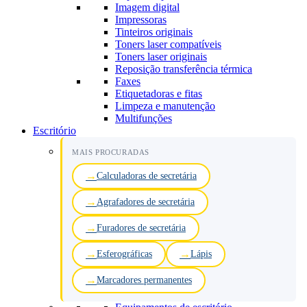
Imagem digital
Impressoras
Tinteiros originais
Toners laser compatíveis
Toners laser originais
Reposição transferência térmica
Faxes
Etiquetadoras e fitas
Limpeza e manutenção
Multifunções
Escritório
MAIS PROCURADAS
Calculadoras de secretária
Agrafadores de secretária
Furadores de secretária
Esferográficas
Lápis
Marcadores permanentes