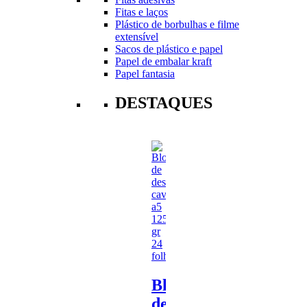
Fitas e laços
Plástico de borbulhas e filme
extensível
Sacos de plástico e papel
Papel de embalar kraft
Papel fantasia
DESTAQUES
Bloco
de