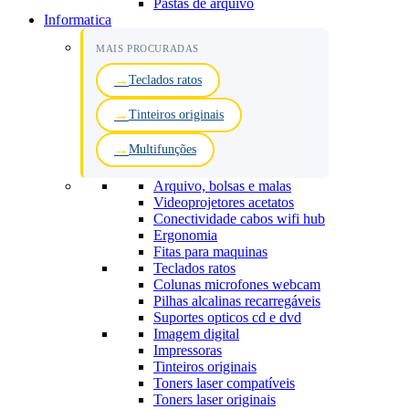
Pastas de arquivo
Informatica
MAIS PROCURADAS
Teclados ratos
Tinteiros originais
Multifunções
Arquivo, bolsas e malas
Videoprojetores acetatos
Conectividade cabos wifi hub
Ergonomia
Fitas para maquinas
Teclados ratos
Colunas microfones webcam
Pilhas alcalinas recarregáveis
Suportes opticos cd e dvd
Imagem digital
Impressoras
Tinteiros originais
Toners laser compatíveis
Toners laser originais