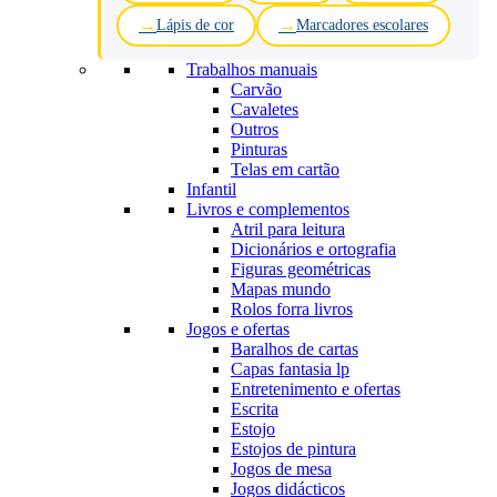
Lápis de cor
Marcadores escolares
Trabalhos manuais
Carvão
Cavaletes
Outros
Pinturas
Telas em cartão
Infantil
Livros e complementos
Atril para leitura
Dicionários e ortografia
Figuras geométricas
Mapas mundo
Rolos forra livros
Jogos e ofertas
Baralhos de cartas
Capas fantasia lp
Entretenimento e ofertas
Escrita
Estojo
Estojos de pintura
Jogos de mesa
Jogos didácticos