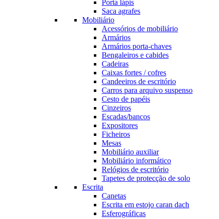
Porta lápis
Saca agrafes
Mobiliário
Acessórios de mobiliário
Armários
Armários porta-chaves
Bengaleiros e cabides
Cadeiras
Caixas fortes / cofres
Candeeiros de escritório
Carros para arquivo suspenso
Cesto de papéis
Cinzeiros
Escadas/bancos
Expositores
Ficheiros
Mesas
Mobiliário auxiliar
Mobiliário informático
Relógios de escritório
Tapetes de protecção de solo
Escrita
Canetas
Escrita em estojo caran dach
Esferográficas