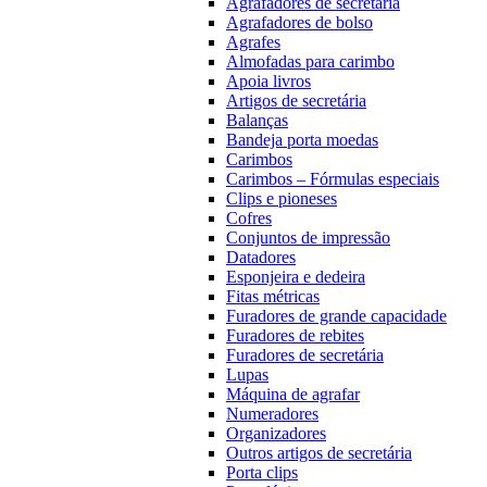
Agrafadores de secretária
Agrafadores de bolso
Agrafes
Almofadas para carimbo
Apoia livros
Artigos de secretária
Balanças
Bandeja porta moedas
Carimbos
Carimbos – Fórmulas especiais
Clips e pioneses
Cofres
Conjuntos de impressão
Datadores
Esponjeira e dedeira
Fitas métricas
Furadores de grande capacidade
Furadores de rebites
Furadores de secretária
Lupas
Máquina de agrafar
Numeradores
Organizadores
Outros artigos de secretária
Porta clips