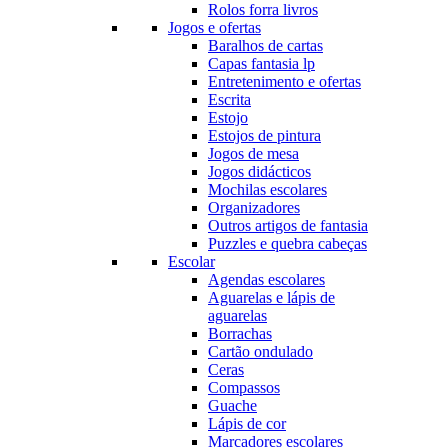
Rolos forra livros
Jogos e ofertas
Baralhos de cartas
Capas fantasia lp
Entretenimento e ofertas
Escrita
Estojo
Estojos de pintura
Jogos de mesa
Jogos didácticos
Mochilas escolares
Organizadores
Outros artigos de fantasia
Puzzles e quebra cabeças
Escolar
Agendas escolares
Aguarelas e lápis de
aguarelas
Borrachas
Cartão ondulado
Ceras
Compassos
Guache
Lápis de cor
Marcadores escolares