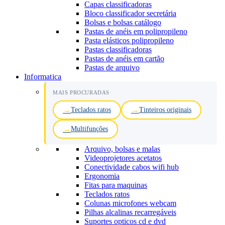
Capas classificadoras
Bloco classificador secretária
Bolsas e bolsas catálogo
Pastas de anéis em polipropileno
Pasta elásticos polipropileno
Pastas classificadoras
Pastas de anéis em cartão
Pastas de arquivo
Informatica
MAIS PROCURADAS
Teclados ratos
Tinteiros originais
Multifunções
Arquivo, bolsas e malas
Videoprojetores acetatos
Conectividade cabos wifi hub
Ergonomia
Fitas para maquinas
Teclados ratos
Colunas microfones webcam
Pilhas alcalinas recarregáveis
Suportes opticos cd e dvd