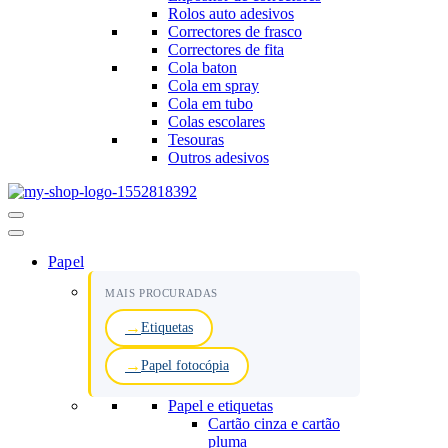
Rolos auto adesivos
Correctores de frasco
Correctores de fita
Cola baton
Cola em spray
Cola em tubo
Colas escolares
Tesouras
Outros adesivos
Menu
de
navegação
Papel
MAIS PROCURADAS
Etiquetas
Papel fotocópia
Papel e etiquetas
Cartão cinza e cartão
pluma