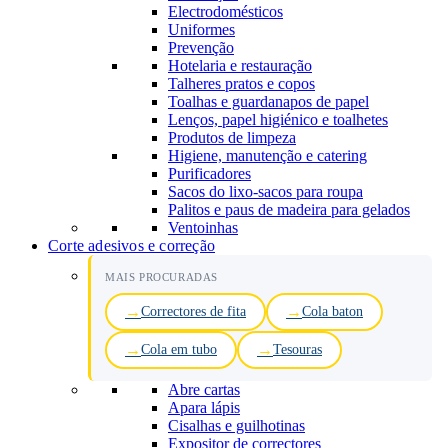
Electrodomésticos
Uniformes
Prevenção
Hotelaria e restauração
Talheres pratos e copos
Toalhas e guardanapos de papel
Lenços, papel higiénico e toalhetes
Produtos de limpeza
Higiene, manutenção e catering
Purificadores
Sacos do lixo-sacos para roupa
Palitos e paus de madeira para gelados
Ventoinhas
Corte adesivos e correção
MAIS PROCURADAS
Correctores de fita
Cola baton
Cola em tubo
Tesouras
Abre cartas
Apara lápis
Cisalhas e guilhotinas
Expositor de correctores