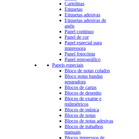
Cartolinas
Etiquetas
Etiquetas adesivas
Etiquetas adesivas de
anéis
Papel continuo
Papel de cor
Papel especial para
impressora
Papel fotocópia
Papel reprográfico
Papeis especiais
Bloco de notas colados
Bloco notas bandas
separadora
Blocos de cartas
Blocos de desenho
Blocos de exame e
milimétricos
Blocos de música
Blocos de notas
Blocos de notas adesivas
Blocos de trabalhos
manuais
Blocos impressos de