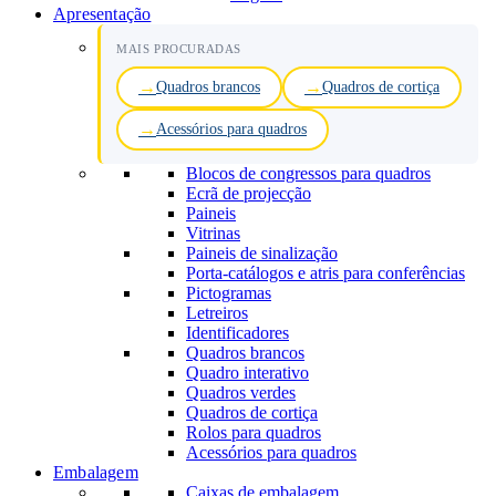
Apresentação
MAIS PROCURADAS
Quadros brancos
Quadros de cortiça
Acessórios para quadros
Blocos de congressos para quadros
Ecrã de projecção
Paineis
Vitrinas
Paineis de sinalização
Porta-catálogos e atris para conferências
Pictogramas
Letreiros
Identificadores
Quadros brancos
Quadro interativo
Quadros verdes
Quadros de cortiça
Rolos para quadros
Acessórios para quadros
Embalagem
Caixas de embalagem