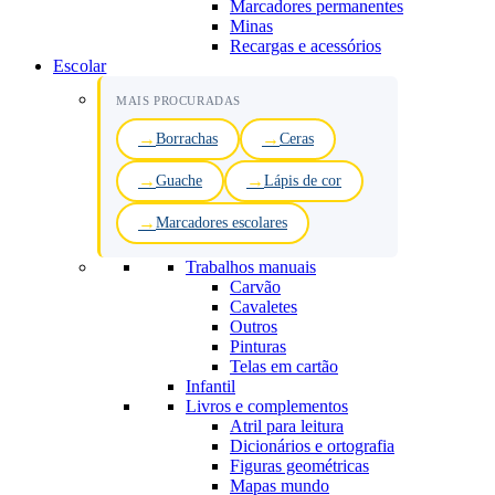
Marcadores permanentes
Minas
Recargas e acessórios
Escolar
MAIS PROCURADAS
Borrachas
Ceras
Guache
Lápis de cor
Marcadores escolares
Trabalhos manuais
Carvão
Cavaletes
Outros
Pinturas
Telas em cartão
Infantil
Livros e complementos
Atril para leitura
Dicionários e ortografia
Figuras geométricas
Mapas mundo