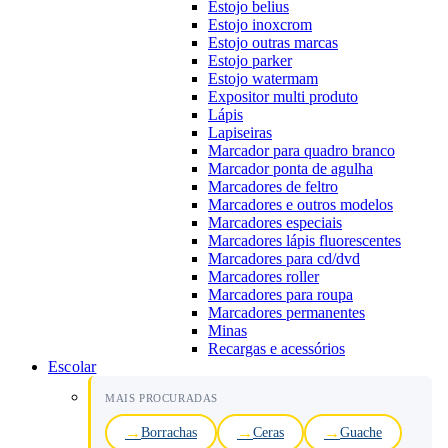
Estojo belius
Estojo inoxcrom
Estojo outras marcas
Estojo parker
Estojo watermam
Expositor multi produto
Lápis
Lapiseiras
Marcador para quadro branco
Marcador ponta de agulha
Marcadores de feltro
Marcadores e outros modelos
Marcadores especiais
Marcadores lápis fluorescentes
Marcadores para cd/dvd
Marcadores roller
Marcadores para roupa
Marcadores permanentes
Minas
Recargas e acessórios
Escolar
MAIS PROCURADAS
Borrachas
Ceras
Guache