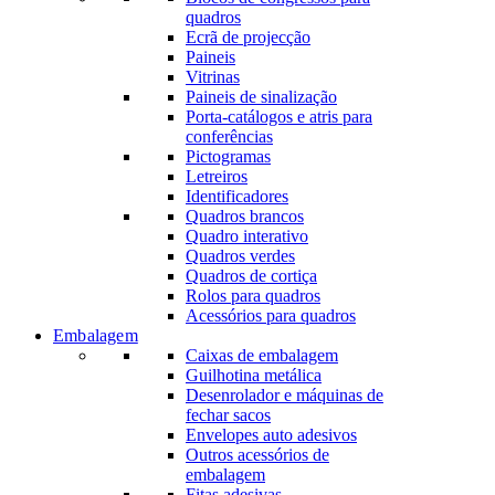
quadros
Ecrã de projecção
Paineis
Vitrinas
Paineis de sinalização
Porta-catálogos e atris para
conferências
Pictogramas
Letreiros
Identificadores
Quadros brancos
Quadro interativo
Quadros verdes
Quadros de cortiça
Rolos para quadros
Acessórios para quadros
Embalagem
Caixas de embalagem
Guilhotina metálica
Desenrolador e máquinas de
fechar sacos
Envelopes auto adesivos
Outros acessórios de
embalagem
Fitas adesivas