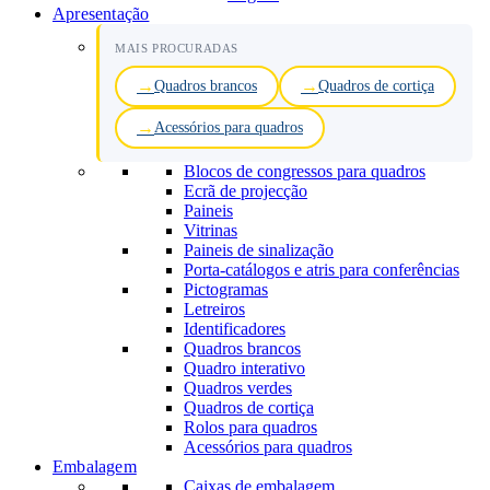
Apresentação
MAIS PROCURADAS
Quadros brancos
Quadros de cortiça
Acessórios para quadros
Blocos de congressos para quadros
Ecrã de projecção
Paineis
Vitrinas
Paineis de sinalização
Porta-catálogos e atris para conferências
Pictogramas
Letreiros
Identificadores
Quadros brancos
Quadro interativo
Quadros verdes
Quadros de cortiça
Rolos para quadros
Acessórios para quadros
Embalagem
Caixas de embalagem