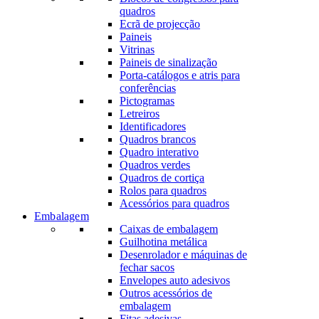
quadros
Ecrã de projecção
Paineis
Vitrinas
Paineis de sinalização
Porta-catálogos e atris para
conferências
Pictogramas
Letreiros
Identificadores
Quadros brancos
Quadro interativo
Quadros verdes
Quadros de cortiça
Rolos para quadros
Acessórios para quadros
Embalagem
Caixas de embalagem
Guilhotina metálica
Desenrolador e máquinas de
fechar sacos
Envelopes auto adesivos
Outros acessórios de
embalagem
Fitas adesivas