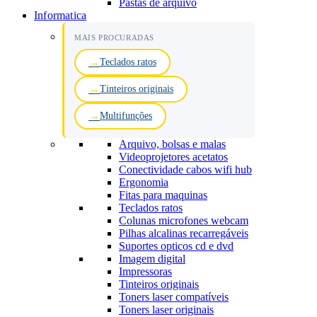
Pastas de arquivo
Informatica
MAIS PROCURADAS
Teclados ratos
Tinteiros originais
Multifunções
Arquivo, bolsas e malas
Videoprojetores acetatos
Conectividade cabos wifi hub
Ergonomia
Fitas para maquinas
Teclados ratos
Colunas microfones webcam
Pilhas alcalinas recarregáveis
Suportes opticos cd e dvd
Imagem digital
Impressoras
Tinteiros originais
Toners laser compatíveis
Toners laser originais