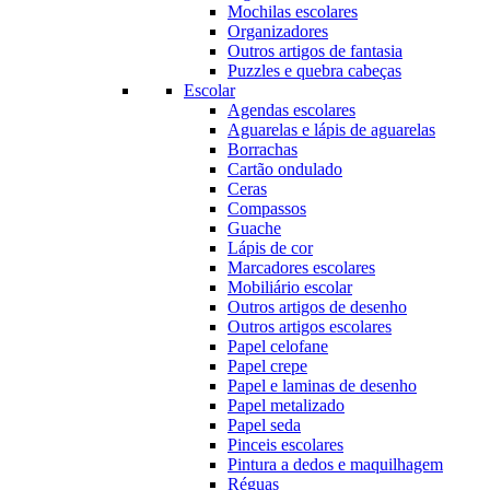
Mochilas escolares
Organizadores
Outros artigos de fantasia
Puzzles e quebra cabeças
Escolar
Agendas escolares
Aguarelas e lápis de aguarelas
Borrachas
Cartão ondulado
Ceras
Compassos
Guache
Lápis de cor
Marcadores escolares
Mobiliário escolar
Outros artigos de desenho
Outros artigos escolares
Papel celofane
Papel crepe
Papel e laminas de desenho
Papel metalizado
Papel seda
Pinceis escolares
Pintura a dedos e maquilhagem
Réguas