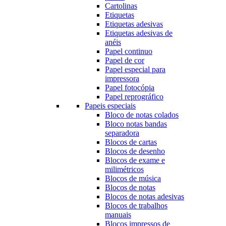
Cartolinas
Etiquetas
Etiquetas adesivas
Etiquetas adesivas de
anéis
Papel continuo
Papel de cor
Papel especial para
impressora
Papel fotocópia
Papel reprográfico
Papeis especiais
Bloco de notas colados
Bloco notas bandas
separadora
Blocos de cartas
Blocos de desenho
Blocos de exame e
milimétricos
Blocos de música
Blocos de notas
Blocos de notas adesivas
Blocos de trabalhos
manuais
Blocos impressos de