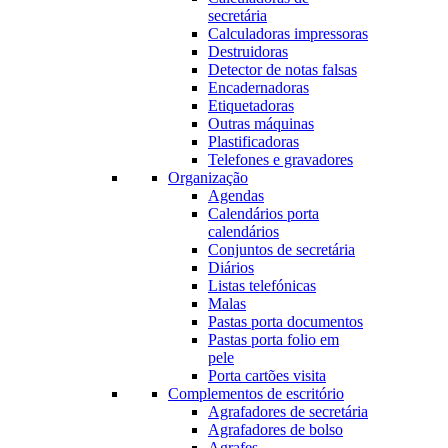
secretária
Calculadoras impressoras
Destruidoras
Detector de notas falsas
Encadernadoras
Etiquetadoras
Outras máquinas
Plastificadoras
Telefones e gravadores
Organização
Agendas
Calendários porta
calendários
Conjuntos de secretária
Diários
Listas telefónicas
Malas
Pastas porta documentos
Pastas porta folio em
pele
Porta cartões visita
Complementos de escritório
Agrafadores de secretária
Agrafadores de bolso
Agrafes