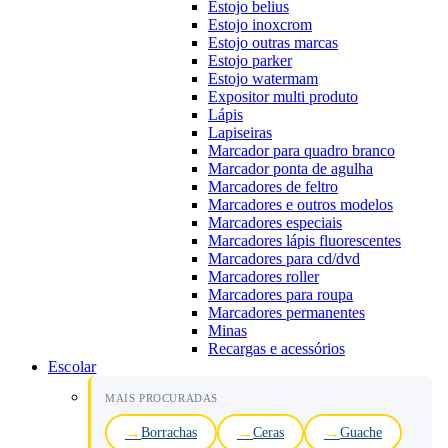
Estojo belius
Estojo inoxcrom
Estojo outras marcas
Estojo parker
Estojo watermam
Expositor multi produto
Lápis
Lapiseiras
Marcador para quadro branco
Marcador ponta de agulha
Marcadores de feltro
Marcadores e outros modelos
Marcadores especiais
Marcadores lápis fluorescentes
Marcadores para cd/dvd
Marcadores roller
Marcadores para roupa
Marcadores permanentes
Minas
Recargas e acessórios
Escolar
MAIS PROCURADAS
Borrachas
Ceras
Guache