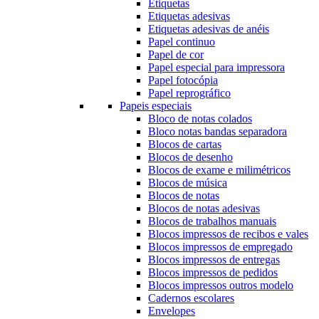
Etiquetas
Etiquetas adesivas
Etiquetas adesivas de anéis
Papel continuo
Papel de cor
Papel especial para impressora
Papel fotocópia
Papel reprográfico
Papeis especiais
Bloco de notas colados
Bloco notas bandas separadora
Blocos de cartas
Blocos de desenho
Blocos de exame e milimétricos
Blocos de música
Blocos de notas
Blocos de notas adesivas
Blocos de trabalhos manuais
Blocos impressos de recibos e vales
Blocos impressos de empregado
Blocos impressos de entregas
Blocos impressos de pedidos
Blocos impressos outros modelo
Cadernos escolares
Envelopes