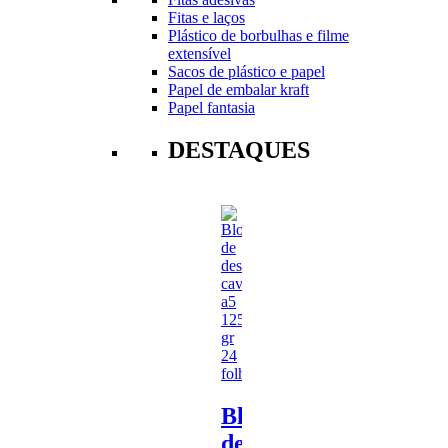
Fitas e laços
Plástico de borbulhas e filme
extensível
Sacos de plástico e papel
Papel de embalar kraft
Papel fantasia
DESTAQUES
Bloco
de