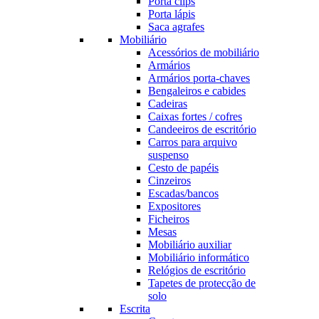
Porta clips
Porta lápis
Saca agrafes
Mobiliário
Acessórios de mobiliário
Armários
Armários porta-chaves
Bengaleiros e cabides
Cadeiras
Caixas fortes / cofres
Candeeiros de escritório
Carros para arquivo
suspenso
Cesto de papéis
Cinzeiros
Escadas/bancos
Expositores
Ficheiros
Mesas
Mobiliário auxiliar
Mobiliário informático
Relógios de escritório
Tapetes de protecção de
solo
Escrita