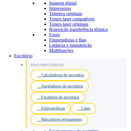
Imagem digital
Impressoras
Tinteiros originais
Toners laser compatíveis
Toners laser originais
Reposição transferência térmica
Faxes
Etiquetadoras e fitas
Limpeza e manutenção
Multifunções
Escritório
MAIS PROCURADAS
Calculadoras de secretária
Agrafadores de secretária
Furadores de secretária
Esferográficas
Lápis
Marcadores permanentes