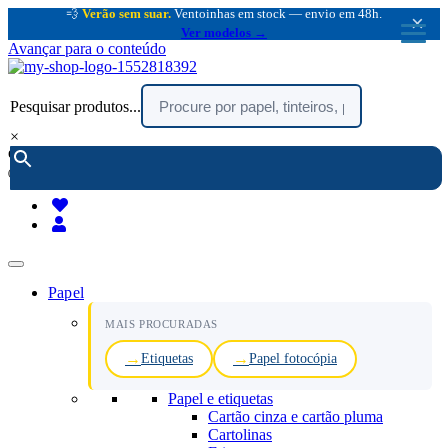
💨
Verão sem suar.
Ventoinhas em stock — envio em 48h.
×
Ver modelos →
Avançar para o conteúdo
Pesquisar produtos...
×
encomendar por telefone :
216 003 523
(chamada rede fixa nacional)
Papel
MAIS PROCURADAS
Etiquetas
Papel fotocópia
Papel e etiquetas
Cartão cinza e cartão pluma
Cartolinas