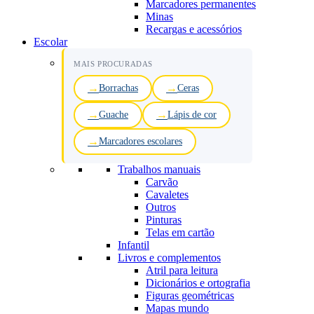
Marcadores permanentes
Minas
Recargas e acessórios
Escolar
MAIS PROCURADAS
Borrachas
Ceras
Guache
Lápis de cor
Marcadores escolares
Trabalhos manuais
Carvão
Cavaletes
Outros
Pinturas
Telas em cartão
Infantil
Livros e complementos
Atril para leitura
Dicionários e ortografia
Figuras geométricas
Mapas mundo