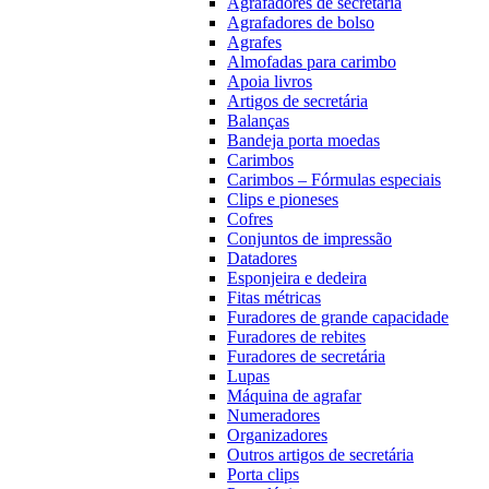
Agrafadores de secretária
Agrafadores de bolso
Agrafes
Almofadas para carimbo
Apoia livros
Artigos de secretária
Balanças
Bandeja porta moedas
Carimbos
Carimbos – Fórmulas especiais
Clips e pioneses
Cofres
Conjuntos de impressão
Datadores
Esponjeira e dedeira
Fitas métricas
Furadores de grande capacidade
Furadores de rebites
Furadores de secretária
Lupas
Máquina de agrafar
Numeradores
Organizadores
Outros artigos de secretária
Porta clips