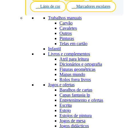
Lápis de cor
Marcadores escolares
Trabalhos manuais
Carvão
Cavaletes
Outros
Pinturas
Telas em cartão
Infantil
Livros e complementos
Atril para leitura
Dicionários e ortografia
Figuras geométricas
Mapas mundo
Rolos forra livros
Jogos e ofertas
Baralhos de cartas
Capas fantasia lp
Entretenimento e ofertas
Escrita
Estojo
Estojos de pintura
Jogos de mesa
Jogos didácticos