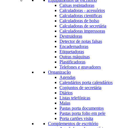
Equipamentos de escritório
Caixas registadoras
Calculadoras - acessórios
Calculadoras cientificas
Calculadoras de bolso
Calculadoras de secretária
Calculadoras impressoras
Destruidoras
Detector de notas falsas
Encadernadoras
Etiquetadoras
Outras máquinas
Plastificadoras
Telefones e gravadores
Organização
Agendas
Calendários porta calendários
Conjuntos de secretária
Diários
Listas telefónicas
Malas
Pastas porta documentos
Pastas porta folio em pele
Porta cartões visita
Complementos de escritório