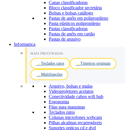
Capas classificadoras
Bloco classificador secretária
Bolsas e bolsas catálogo
Pastas de anéis em polipropileno
Pasta elásticos polipropileno
Pastas classificadoras
Pastas de anéis em cartão
Pastas de arquivo
Informatica
MAIS PROCURADAS
Teclados ratos
Tinteiros originais
Multifunções
Arquivo, bolsas e malas
Videoprojetores acetatos
Conectividade cabos wifi hub
Ergonomia
Fitas para maquinas
Teclados ratos
Colunas microfones webcam
Pilhas alcalinas recarregáveis
Suportes opticos cd e dvd