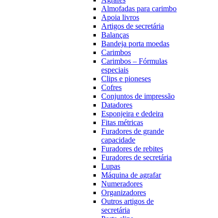
Almofadas para carimbo
Apoia livros
Artigos de secretária
Balanças
Bandeja porta moedas
Carimbos
Carimbos – Fórmulas
especiais
Clips e pioneses
Cofres
Conjuntos de impressão
Datadores
Esponjeira e dedeira
Fitas métricas
Furadores de grande
capacidade
Furadores de rebites
Furadores de secretária
Lupas
Máquina de agrafar
Numeradores
Organizadores
Outros artigos de
secretária