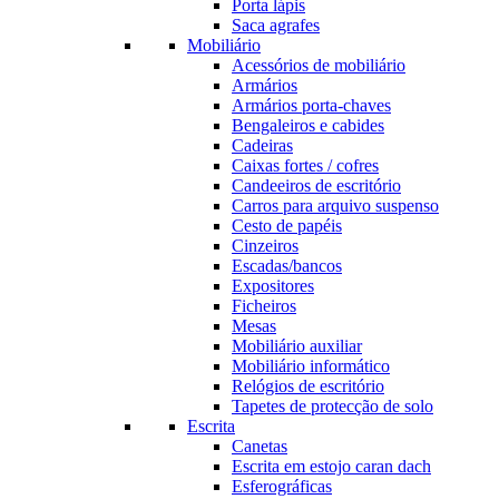
Porta lápis
Saca agrafes
Mobiliário
Acessórios de mobiliário
Armários
Armários porta-chaves
Bengaleiros e cabides
Cadeiras
Caixas fortes / cofres
Candeeiros de escritório
Carros para arquivo suspenso
Cesto de papéis
Cinzeiros
Escadas/bancos
Expositores
Ficheiros
Mesas
Mobiliário auxiliar
Mobiliário informático
Relógios de escritório
Tapetes de protecção de solo
Escrita
Canetas
Escrita em estojo caran dach
Esferográficas