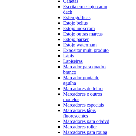
Canetas
Escrita em estojo caran
dach
Esferográficas
Estojo belius
Estojo inoxcrom
Estojo outras marcas
Estojo parker
Estojo watermam
Expositor multi produto
Lápis
Lapiseiras
Marcador para quadro
branco
Marcador ponta de
agulha
Marcadores de feltro
Marcadores e outros
modelos
Marcadores especiais
Marcadores lápis
fluorescentes
Marcadores para cd/dvd
Marcadores roller
Marcadores para roupa