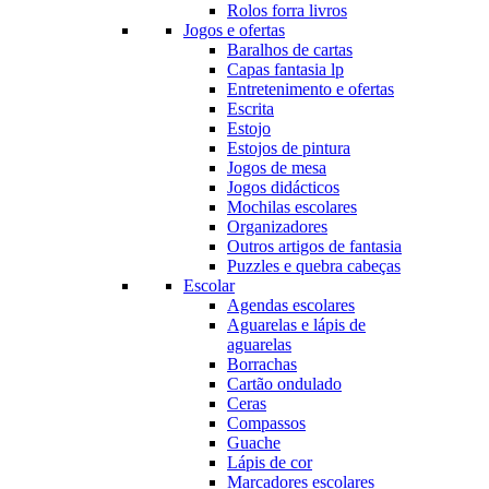
Rolos forra livros
Jogos e ofertas
Baralhos de cartas
Capas fantasia lp
Entretenimento e ofertas
Escrita
Estojo
Estojos de pintura
Jogos de mesa
Jogos didácticos
Mochilas escolares
Organizadores
Outros artigos de fantasia
Puzzles e quebra cabeças
Escolar
Agendas escolares
Aguarelas e lápis de
aguarelas
Borrachas
Cartão ondulado
Ceras
Compassos
Guache
Lápis de cor
Marcadores escolares