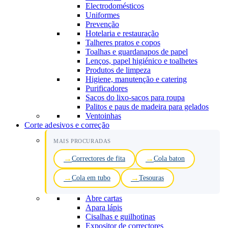
Electrodomésticos
Uniformes
Prevenção
Hotelaria e restauração
Talheres pratos e copos
Toalhas e guardanapos de papel
Lenços, papel higiénico e toalhetes
Produtos de limpeza
Higiene, manutenção e catering
Purificadores
Sacos do lixo-sacos para roupa
Palitos e paus de madeira para gelados
Ventoinhas
Corte adesivos e correção
MAIS PROCURADAS
Correctores de fita
Cola baton
Cola em tubo
Tesouras
Abre cartas
Apara lápis
Cisalhas e guilhotinas
Expositor de correctores