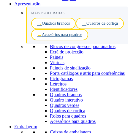
Apresentação
MAIS PROCURADAS
Quadros brancos
Quadros de cortiça
Acessórios para quadros
Blocos de congressos para quadros
Ecrã de projecção
Paineis
Vitrinas
Paineis de sinalização
Porta-catálogos e atris para conferências
Pictogramas
Letreiros
Identificadores
Quadros brancos
Quadro interativo
Quadros verdes
Quadros de cortiça
Rolos para quadros
Acessórios para quadros
Embalagem
Caixas de embalagem