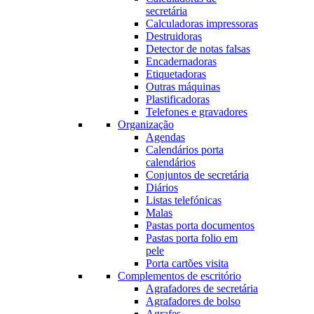
secretária
Calculadoras impressoras
Destruidoras
Detector de notas falsas
Encadernadoras
Etiquetadoras
Outras máquinas
Plastificadoras
Telefones e gravadores
Organização
Agendas
Calendários porta
calendários
Conjuntos de secretária
Diários
Listas telefónicas
Malas
Pastas porta documentos
Pastas porta folio em
pele
Porta cartões visita
Complementos de escritório
Agrafadores de secretária
Agrafadores de bolso
Agrafes