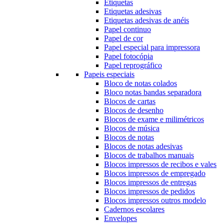
Etiquetas
Etiquetas adesivas
Etiquetas adesivas de anéis
Papel continuo
Papel de cor
Papel especial para impressora
Papel fotocópia
Papel reprográfico
Papeis especiais
Bloco de notas colados
Bloco notas bandas separadora
Blocos de cartas
Blocos de desenho
Blocos de exame e milimétricos
Blocos de música
Blocos de notas
Blocos de notas adesivas
Blocos de trabalhos manuais
Blocos impressos de recibos e vales
Blocos impressos de empregado
Blocos impressos de entregas
Blocos impressos de pedidos
Blocos impressos outros modelo
Cadernos escolares
Envelopes