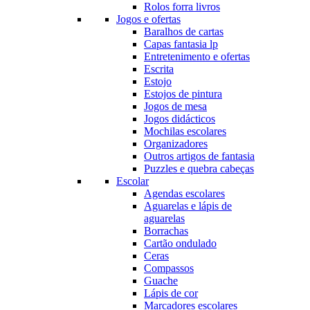
Rolos forra livros
Jogos e ofertas
Baralhos de cartas
Capas fantasia lp
Entretenimento e ofertas
Escrita
Estojo
Estojos de pintura
Jogos de mesa
Jogos didácticos
Mochilas escolares
Organizadores
Outros artigos de fantasia
Puzzles e quebra cabeças
Escolar
Agendas escolares
Aguarelas e lápis de
aguarelas
Borrachas
Cartão ondulado
Ceras
Compassos
Guache
Lápis de cor
Marcadores escolares