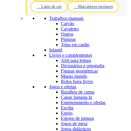
Lápis de cor
Marcadores escolares
Trabalhos manuais
Carvão
Cavaletes
Outros
Pinturas
Telas em cartão
Infantil
Livros e complementos
Atril para leitura
Dicionários e ortografia
Figuras geométricas
Mapas mundo
Rolos forra livros
Jogos e ofertas
Baralhos de cartas
Capas fantasia lp
Entretenimento e ofertas
Escrita
Estojo
Estojos de pintura
Jogos de mesa
Jogos didácticos