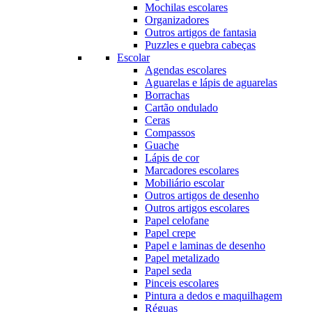
Mochilas escolares
Organizadores
Outros artigos de fantasia
Puzzles e quebra cabeças
Escolar
Agendas escolares
Aguarelas e lápis de aguarelas
Borrachas
Cartão ondulado
Ceras
Compassos
Guache
Lápis de cor
Marcadores escolares
Mobiliário escolar
Outros artigos de desenho
Outros artigos escolares
Papel celofane
Papel crepe
Papel e laminas de desenho
Papel metalizado
Papel seda
Pinceis escolares
Pintura a dedos e maquilhagem
Réguas