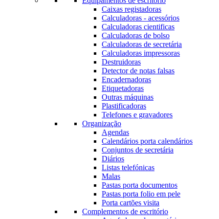
Equipamentos de escritório
Caixas registadoras
Calculadoras - acessórios
Calculadoras cientificas
Calculadoras de bolso
Calculadoras de secretária
Calculadoras impressoras
Destruidoras
Detector de notas falsas
Encadernadoras
Etiquetadoras
Outras máquinas
Plastificadoras
Telefones e gravadores
Organização
Agendas
Calendários porta calendários
Conjuntos de secretária
Diários
Listas telefónicas
Malas
Pastas porta documentos
Pastas porta folio em pele
Porta cartões visita
Complementos de escritório