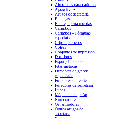
Almofadas para carimbo
Apoia livros
Artigos de secretária
Balanças
Bandeja porta moedas
Carimbos
Carimbos – Fórmulas
especiais
Clips e pioneses
Cofres
Conjuntos de impressão
Datadores
Esponjeira e dedeira
Fitas métricas
Furadores de grande
capacidade
Furadores de rebites
Furadores de secretária
Lupas
Máquina de agrafar
Numeradores
Organizadores
Outros artigos de
secretária