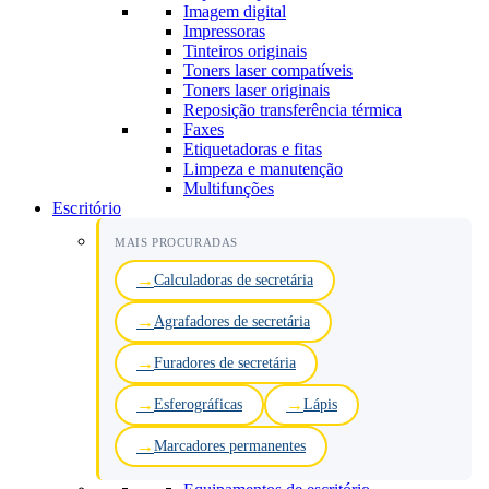
Imagem digital
Impressoras
Tinteiros originais
Toners laser compatíveis
Toners laser originais
Reposição transferência térmica
Faxes
Etiquetadoras e fitas
Limpeza e manutenção
Multifunções
Escritório
MAIS PROCURADAS
Calculadoras de secretária
Agrafadores de secretária
Furadores de secretária
Esferográficas
Lápis
Marcadores permanentes