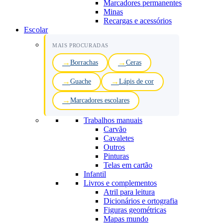
Marcadores permanentes
Minas
Recargas e acessórios
Escolar
MAIS PROCURADAS
Borrachas
Ceras
Guache
Lápis de cor
Marcadores escolares
Trabalhos manuais
Carvão
Cavaletes
Outros
Pinturas
Telas em cartão
Infantil
Livros e complementos
Atril para leitura
Dicionários e ortografia
Figuras geométricas
Mapas mundo