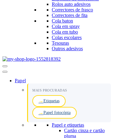
Rolos auto adesivos
Correctores de frasco
Correctores de fita
Cola baton
Cola em spray
Cola em tubo
Colas escolares
Tesouras
Outros adesivos
Menu
de
navegação
Papel
MAIS PROCURADAS
Etiquetas
Papel fotocópia
Papel e etiquetas
Cartão cinza e cartão
pluma