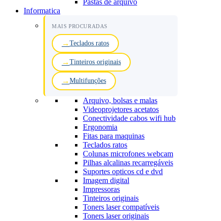
Pastas de arquivo
Informatica
MAIS PROCURADAS
Teclados ratos
Tinteiros originais
Multifunções
Arquivo, bolsas e malas
Videoprojetores acetatos
Conectividade cabos wifi hub
Ergonomia
Fitas para maquinas
Teclados ratos
Colunas microfones webcam
Pilhas alcalinas recarregáveis
Suportes opticos cd e dvd
Imagem digital
Impressoras
Tinteiros originais
Toners laser compatíveis
Toners laser originais