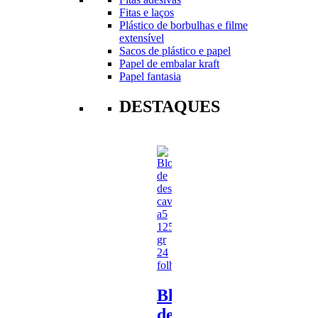
Fitas e laços
Plástico de borbulhas e filme
extensível
Sacos de plástico e papel
Papel de embalar kraft
Papel fantasia
DESTAQUES
Bloco
de