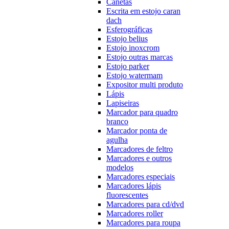
Canetas
Escrita em estojo caran
dach
Esferográficas
Estojo belius
Estojo inoxcrom
Estojo outras marcas
Estojo parker
Estojo watermam
Expositor multi produto
Lápis
Lapiseiras
Marcador para quadro
branco
Marcador ponta de
agulha
Marcadores de feltro
Marcadores e outros
modelos
Marcadores especiais
Marcadores lápis
fluorescentes
Marcadores para cd/dvd
Marcadores roller
Marcadores para roupa