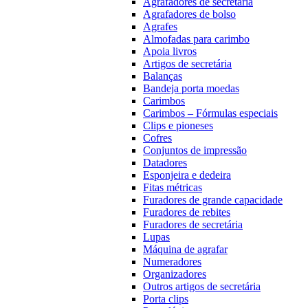
Agrafadores de secretária
Agrafadores de bolso
Agrafes
Almofadas para carimbo
Apoia livros
Artigos de secretária
Balanças
Bandeja porta moedas
Carimbos
Carimbos – Fórmulas especiais
Clips e pioneses
Cofres
Conjuntos de impressão
Datadores
Esponjeira e dedeira
Fitas métricas
Furadores de grande capacidade
Furadores de rebites
Furadores de secretária
Lupas
Máquina de agrafar
Numeradores
Organizadores
Outros artigos de secretária
Porta clips