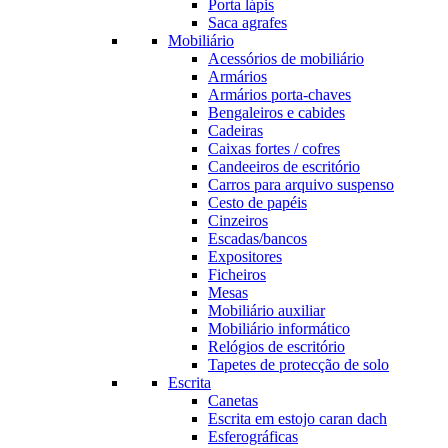
Porta lápis
Saca agrafes
Mobiliário
Acessórios de mobiliário
Armários
Armários porta-chaves
Bengaleiros e cabides
Cadeiras
Caixas fortes / cofres
Candeeiros de escritório
Carros para arquivo suspenso
Cesto de papéis
Cinzeiros
Escadas/bancos
Expositores
Ficheiros
Mesas
Mobiliário auxiliar
Mobiliário informático
Relógios de escritório
Tapetes de protecção de solo
Escrita
Canetas
Escrita em estojo caran dach
Esferográficas