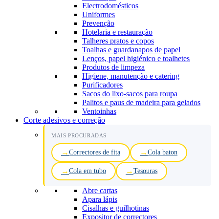
Electrodomésticos
Uniformes
Prevenção
Hotelaria e restauração
Talheres pratos e copos
Toalhas e guardanapos de papel
Lenços, papel higiénico e toalhetes
Produtos de limpeza
Higiene, manutenção e catering
Purificadores
Sacos do lixo-sacos para roupa
Palitos e paus de madeira para gelados
Ventoinhas
Corte adesivos e correção
MAIS PROCURADAS
Correctores de fita
Cola baton
Cola em tubo
Tesouras
Abre cartas
Apara lápis
Cisalhas e guilhotinas
Expositor de correctores