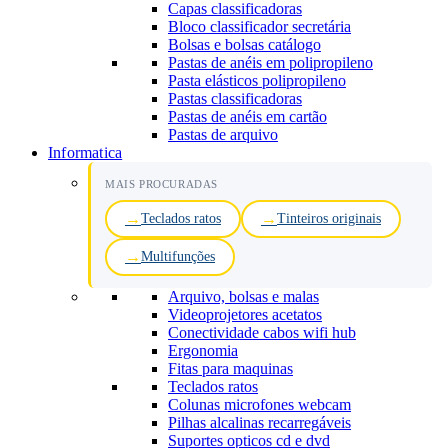
Capas classificadoras
Bloco classificador secretária
Bolsas e bolsas catálogo
Pastas de anéis em polipropileno
Pasta elásticos polipropileno
Pastas classificadoras
Pastas de anéis em cartão
Pastas de arquivo
Informatica
MAIS PROCURADAS
Teclados ratos
Tinteiros originais
Multifunções
Arquivo, bolsas e malas
Videoprojetores acetatos
Conectividade cabos wifi hub
Ergonomia
Fitas para maquinas
Teclados ratos
Colunas microfones webcam
Pilhas alcalinas recarregáveis
Suportes opticos cd e dvd