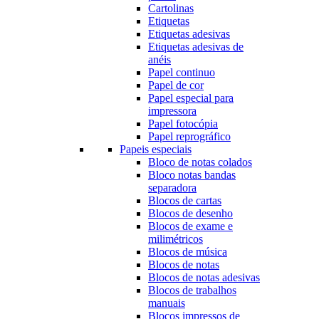
Cartolinas
Etiquetas
Etiquetas adesivas
Etiquetas adesivas de
anéis
Papel continuo
Papel de cor
Papel especial para
impressora
Papel fotocópia
Papel reprográfico
Papeis especiais
Bloco de notas colados
Bloco notas bandas
separadora
Blocos de cartas
Blocos de desenho
Blocos de exame e
milimétricos
Blocos de música
Blocos de notas
Blocos de notas adesivas
Blocos de trabalhos
manuais
Blocos impressos de