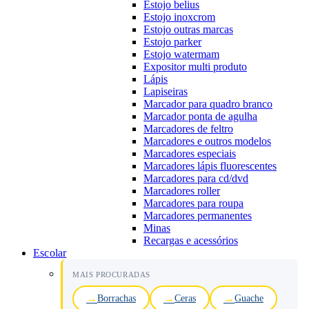
Estojo belius
Estojo inoxcrom
Estojo outras marcas
Estojo parker
Estojo watermam
Expositor multi produto
Lápis
Lapiseiras
Marcador para quadro branco
Marcador ponta de agulha
Marcadores de feltro
Marcadores e outros modelos
Marcadores especiais
Marcadores lápis fluorescentes
Marcadores para cd/dvd
Marcadores roller
Marcadores para roupa
Marcadores permanentes
Minas
Recargas e acessórios
Escolar
MAIS PROCURADAS
Borrachas
Ceras
Guache