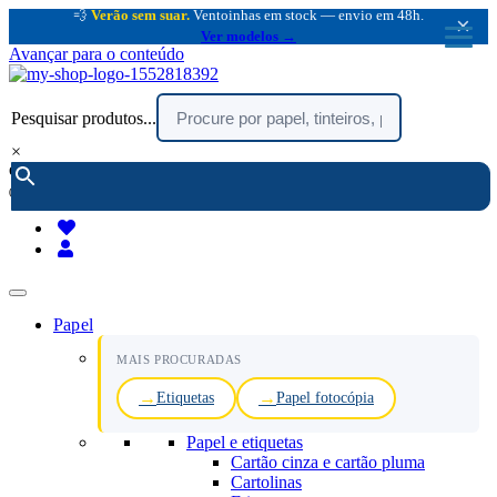
💨
Verão sem suar.
Ventoinhas em stock — envio em 48h.
×
Ver modelos →
Avançar para o conteúdo
Pesquisar produtos...
×
encomendar por telefone :
216 003 523
(chamada rede fixa nacional)
Papel
MAIS PROCURADAS
Etiquetas
Papel fotocópia
Papel e etiquetas
Cartão cinza e cartão pluma
Cartolinas