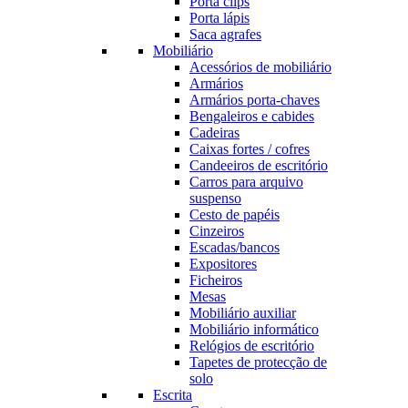
Porta clips
Porta lápis
Saca agrafes
Mobiliário
Acessórios de mobiliário
Armários
Armários porta-chaves
Bengaleiros e cabides
Cadeiras
Caixas fortes / cofres
Candeeiros de escritório
Carros para arquivo
suspenso
Cesto de papéis
Cinzeiros
Escadas/bancos
Expositores
Ficheiros
Mesas
Mobiliário auxiliar
Mobiliário informático
Relógios de escritório
Tapetes de protecção de
solo
Escrita