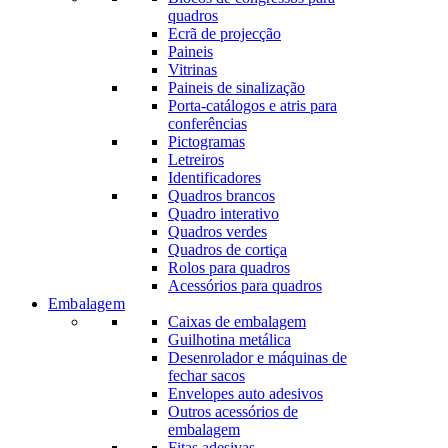
quadros
Ecrã de projecção
Paineis
Vitrinas
Paineis de sinalização
Porta-catálogos e atris para
conferências
Pictogramas
Letreiros
Identificadores
Quadros brancos
Quadro interativo
Quadros verdes
Quadros de cortiça
Rolos para quadros
Acessórios para quadros
Embalagem
Caixas de embalagem
Guilhotina metálica
Desenrolador e máquinas de
fechar sacos
Envelopes auto adesivos
Outros acessórios de
embalagem
Fitas adesivas