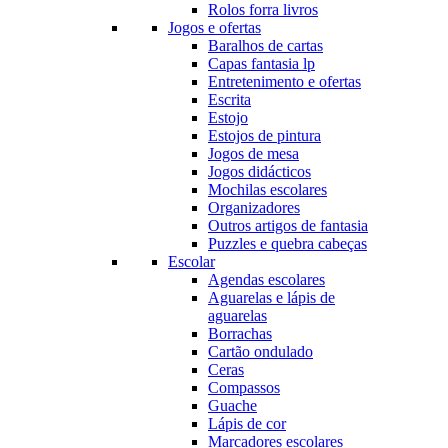
Rolos forra livros
Jogos e ofertas
Baralhos de cartas
Capas fantasia lp
Entretenimento e ofertas
Escrita
Estojo
Estojos de pintura
Jogos de mesa
Jogos didácticos
Mochilas escolares
Organizadores
Outros artigos de fantasia
Puzzles e quebra cabeças
Escolar
Agendas escolares
Aguarelas e lápis de
aguarelas
Borrachas
Cartão ondulado
Ceras
Compassos
Guache
Lápis de cor
Marcadores escolares