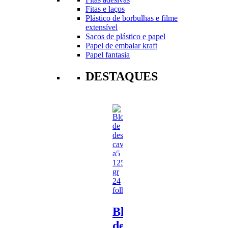
Fitas e laços
Plástico de borbulhas e filme
extensível
Sacos de plástico e papel
Papel de embalar kraft
Papel fantasia
DESTAQUES
Bloco
de