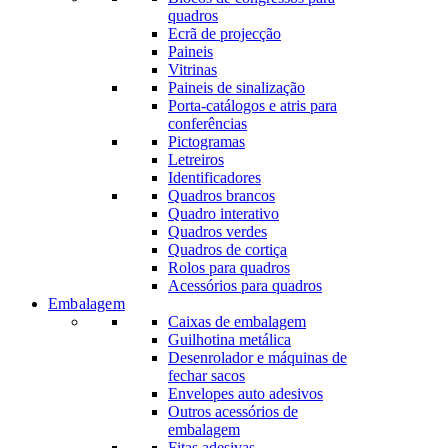
quadros
Ecrã de projecção
Paineis
Vitrinas
Paineis de sinalização
Porta-catálogos e atris para
conferências
Pictogramas
Letreiros
Identificadores
Quadros brancos
Quadro interativo
Quadros verdes
Quadros de cortiça
Rolos para quadros
Acessórios para quadros
Embalagem
Caixas de embalagem
Guilhotina metálica
Desenrolador e máquinas de
fechar sacos
Envelopes auto adesivos
Outros acessórios de
embalagem
Fitas adesivas