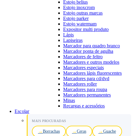
Estojo belius
Estojo inoxcrom
Estojo outras marcas
Estojo parker
Estojo watermam
Expositor multi produto
Lápis
Lapiseiras
Marcador para quadro branco
Marcador ponta de agulha
Marcadores de feltro
Marcadores e outros modelos
Marcadores especiais
Marcadores lápis fluorescentes
Marcadores para cd/dvd
Marcadores roller
Marcadores para roupa
Marcadores permanentes
Minas
Recargas e acessórios
Escolar
MAIS PROCURADAS
Borrachas
Ceras
Guache