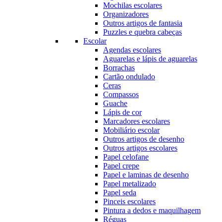
Mochilas escolares
Organizadores
Outros artigos de fantasia
Puzzles e quebra cabeças
Escolar
Agendas escolares
Aguarelas e lápis de aguarelas
Borrachas
Cartão ondulado
Ceras
Compassos
Guache
Lápis de cor
Marcadores escolares
Mobiliário escolar
Outros artigos de desenho
Outros artigos escolares
Papel celofane
Papel crepe
Papel e laminas de desenho
Papel metalizado
Papel seda
Pinceis escolares
Pintura a dedos e maquilhagem
Réguas