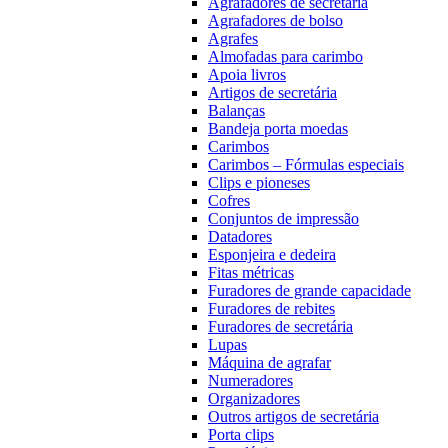
Agrafadores de secretária
Agrafadores de bolso
Agrafes
Almofadas para carimbo
Apoia livros
Artigos de secretária
Balanças
Bandeja porta moedas
Carimbos
Carimbos – Fórmulas especiais
Clips e pioneses
Cofres
Conjuntos de impressão
Datadores
Esponjeira e dedeira
Fitas métricas
Furadores de grande capacidade
Furadores de rebites
Furadores de secretária
Lupas
Máquina de agrafar
Numeradores
Organizadores
Outros artigos de secretária
Porta clips