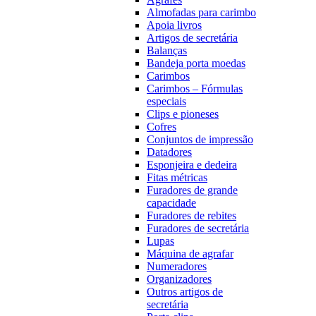
Almofadas para carimbo
Apoia livros
Artigos de secretária
Balanças
Bandeja porta moedas
Carimbos
Carimbos – Fórmulas
especiais
Clips e pioneses
Cofres
Conjuntos de impressão
Datadores
Esponjeira e dedeira
Fitas métricas
Furadores de grande
capacidade
Furadores de rebites
Furadores de secretária
Lupas
Máquina de agrafar
Numeradores
Organizadores
Outros artigos de
secretária