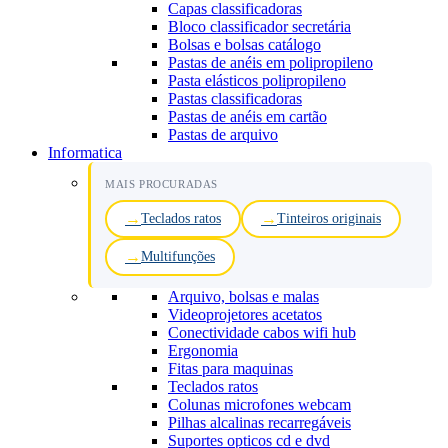
Capas classificadoras
Bloco classificador secretária
Bolsas e bolsas catálogo
Pastas de anéis em polipropileno
Pasta elásticos polipropileno
Pastas classificadoras
Pastas de anéis em cartão
Pastas de arquivo
Informatica
MAIS PROCURADAS
Teclados ratos
Tinteiros originais
Multifunções
Arquivo, bolsas e malas
Videoprojetores acetatos
Conectividade cabos wifi hub
Ergonomia
Fitas para maquinas
Teclados ratos
Colunas microfones webcam
Pilhas alcalinas recarregáveis
Suportes opticos cd e dvd