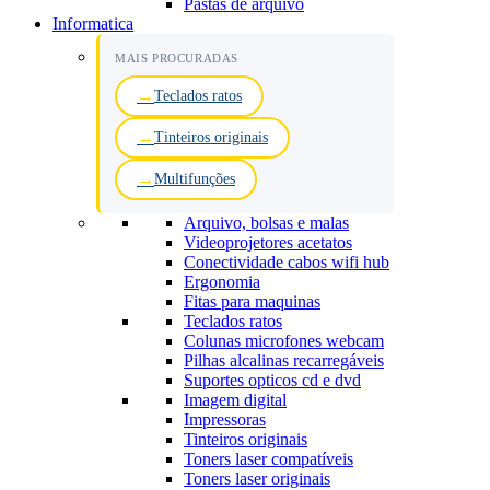
Pastas de arquivo
Informatica
MAIS PROCURADAS
Teclados ratos
Tinteiros originais
Multifunções
Arquivo, bolsas e malas
Videoprojetores acetatos
Conectividade cabos wifi hub
Ergonomia
Fitas para maquinas
Teclados ratos
Colunas microfones webcam
Pilhas alcalinas recarregáveis
Suportes opticos cd e dvd
Imagem digital
Impressoras
Tinteiros originais
Toners laser compatíveis
Toners laser originais