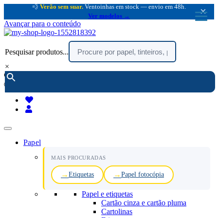
💨
Verão sem suar.
Ventoinhas em stock — envio em 48h.
×
Ver modelos →
Avançar para o conteúdo
Pesquisar produtos...
×
encomendar por telefone :
216 003 523
(chamada rede fixa nacional)
Papel
MAIS PROCURADAS
Etiquetas
Papel fotocópia
Papel e etiquetas
Cartão cinza e cartão pluma
Cartolinas