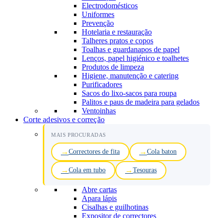
Electrodomésticos
Uniformes
Prevenção
Hotelaria e restauração
Talheres pratos e copos
Toalhas e guardanapos de papel
Lenços, papel higiénico e toalhetes
Produtos de limpeza
Higiene, manutenção e catering
Purificadores
Sacos do lixo-sacos para roupa
Palitos e paus de madeira para gelados
Ventoinhas
Corte adesivos e correção
MAIS PROCURADAS
Correctores de fita
Cola baton
Cola em tubo
Tesouras
Abre cartas
Apara lápis
Cisalhas e guilhotinas
Expositor de correctores