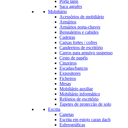
Porta lápis
Saca agrafes
Mobiliário
Acessórios de mobiliário
Armários
Armários porta-chaves
Bengaleiros e cabides
Cadeiras
Caixas fortes / cofres
Candeeiros de escritório
Carros para arquivo suspenso
Cesto de papéis
Cinzeiros
Escadas/bancos
Expositores
Ficheiros
Mesas
Mobiliário auxiliar
Mobiliário informático
Relógios de escritório
Tapetes de protecção de solo
Escrita
Canetas
Escrita em estojo caran dach
Esferográficas