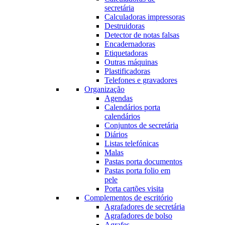
secretária
Calculadoras impressoras
Destruidoras
Detector de notas falsas
Encadernadoras
Etiquetadoras
Outras máquinas
Plastificadoras
Telefones e gravadores
Organização
Agendas
Calendários porta
calendários
Conjuntos de secretária
Diários
Listas telefónicas
Malas
Pastas porta documentos
Pastas porta folio em
pele
Porta cartões visita
Complementos de escritório
Agrafadores de secretária
Agrafadores de bolso
Agrafes