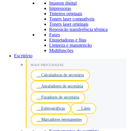
Imagem digital
Impressoras
Tinteiros originais
Toners laser compatíveis
Toners laser originais
Reposição transferência térmica
Faxes
Etiquetadoras e fitas
Limpeza e manutenção
Multifunções
Escritório
MAIS PROCURADAS
Calculadoras de secretária
Agrafadores de secretária
Furadores de secretária
Esferográficas
Lápis
Marcadores permanentes