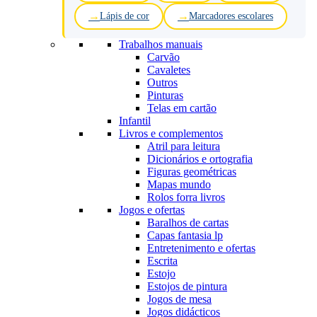
Lápis de cor
Marcadores escolares
Trabalhos manuais
Carvão
Cavaletes
Outros
Pinturas
Telas em cartão
Infantil
Livros e complementos
Atril para leitura
Dicionários e ortografia
Figuras geométricas
Mapas mundo
Rolos forra livros
Jogos e ofertas
Baralhos de cartas
Capas fantasia lp
Entretenimento e ofertas
Escrita
Estojo
Estojos de pintura
Jogos de mesa
Jogos didácticos