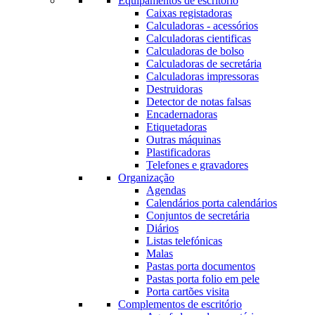
Equipamentos de escritório
Caixas registadoras
Calculadoras - acessórios
Calculadoras cientificas
Calculadoras de bolso
Calculadoras de secretária
Calculadoras impressoras
Destruidoras
Detector de notas falsas
Encadernadoras
Etiquetadoras
Outras máquinas
Plastificadoras
Telefones e gravadores
Organização
Agendas
Calendários porta calendários
Conjuntos de secretária
Diários
Listas telefónicas
Malas
Pastas porta documentos
Pastas porta folio em pele
Porta cartões visita
Complementos de escritório