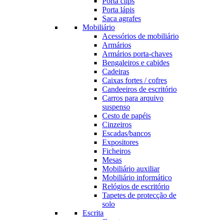
Porta clips
Porta lápis
Saca agrafes
Mobiliário
Acessórios de mobiliário
Armários
Armários porta-chaves
Bengaleiros e cabides
Cadeiras
Caixas fortes / cofres
Candeeiros de escritório
Carros para arquivo
suspenso
Cesto de papéis
Cinzeiros
Escadas/bancos
Expositores
Ficheiros
Mesas
Mobiliário auxiliar
Mobiliário informático
Relógios de escritório
Tapetes de protecção de
solo
Escrita