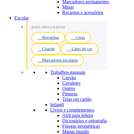
Marcadores permanentes
Minas
Recargas e acessórios
Escolar
MAIS PROCURADAS
Borrachas
Ceras
Guache
Lápis de cor
Marcadores escolares
Trabalhos manuais
Carvão
Cavaletes
Outros
Pinturas
Telas em cartão
Infantil
Livros e complementos
Atril para leitura
Dicionários e ortografia
Figuras geométricas
Mapas mundo