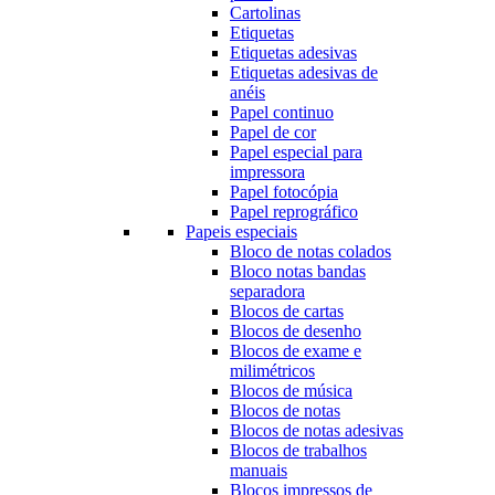
Cartolinas
Etiquetas
Etiquetas adesivas
Etiquetas adesivas de
anéis
Papel continuo
Papel de cor
Papel especial para
impressora
Papel fotocópia
Papel reprográfico
Papeis especiais
Bloco de notas colados
Bloco notas bandas
separadora
Blocos de cartas
Blocos de desenho
Blocos de exame e
milimétricos
Blocos de música
Blocos de notas
Blocos de notas adesivas
Blocos de trabalhos
manuais
Blocos impressos de