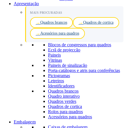
Apresentação
MAIS PROCURADAS
Quadros brancos
Quadros de cortiça
Acessórios para quadros
Blocos de congressos para quadros
Ecrã de projecção
Paineis
Vitrinas
Paineis de sinalização
Porta-catálogos e atris para conferências
Pictogramas
Letreiros
Identificadores
Quadros brancos
Quadro interativo
Quadros verdes
Quadros de cortiça
Rolos para quadros
Acessórios para quadros
Embalagem
Caixas de embalagem