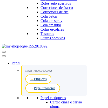
Rolos auto adesivos
Correctores de frasco
Correctores de fita
Cola baton
Cola em spray
Cola em tubo
Colas escolares
Tesouras
Outros adesivos
Menu
de
navegação
Papel
MAIS PROCURADAS
Etiquetas
Papel fotocópia
Papel e etiquetas
Cartão cinza e cartão
pluma