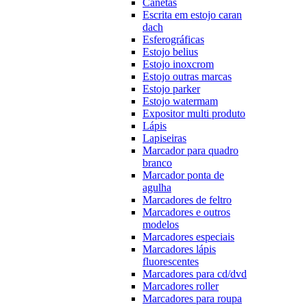
Canetas
Escrita em estojo caran
dach
Esferográficas
Estojo belius
Estojo inoxcrom
Estojo outras marcas
Estojo parker
Estojo watermam
Expositor multi produto
Lápis
Lapiseiras
Marcador para quadro
branco
Marcador ponta de
agulha
Marcadores de feltro
Marcadores e outros
modelos
Marcadores especiais
Marcadores lápis
fluorescentes
Marcadores para cd/dvd
Marcadores roller
Marcadores para roupa