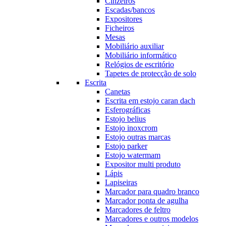
Cinzeiros
Escadas/bancos
Expositores
Ficheiros
Mesas
Mobiliário auxiliar
Mobiliário informático
Relógios de escritório
Tapetes de protecção de solo
Escrita
Canetas
Escrita em estojo caran dach
Esferográficas
Estojo belius
Estojo inoxcrom
Estojo outras marcas
Estojo parker
Estojo watermam
Expositor multi produto
Lápis
Lapiseiras
Marcador para quadro branco
Marcador ponta de agulha
Marcadores de feltro
Marcadores e outros modelos