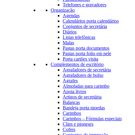
Telefones e gravadores
Organização
Agendas
Calendários porta calendários
Conjuntos de secretária
Diários
Listas telefónicas
Malas
Pastas porta documentos
Pastas porta folio em pele
Porta cartões visita
Complementos de escritório
Agrafadores de secretária
Agrafadores de bolso
Agrafes
Almofadas para carimbo
Apoia livros
Artigos de secretária
Balanças
Bandeja porta moedas
Carimbos
Carimbos – Fórmulas especiais
Clips e pioneses
Cofres
Conjuntos de impressão