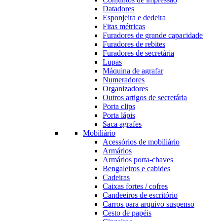
Datadores
Esponjeira e dedeira
Fitas métricas
Furadores de grande capacidade
Furadores de rebites
Furadores de secretária
Lupas
Máquina de agrafar
Numeradores
Organizadores
Outros artigos de secretária
Porta clips
Porta lápis
Saca agrafes
Mobiliário
Acessórios de mobiliário
Armários
Armários porta-chaves
Bengaleiros e cabides
Cadeiras
Caixas fortes / cofres
Candeeiros de escritório
Carros para arquivo suspenso
Cesto de papéis