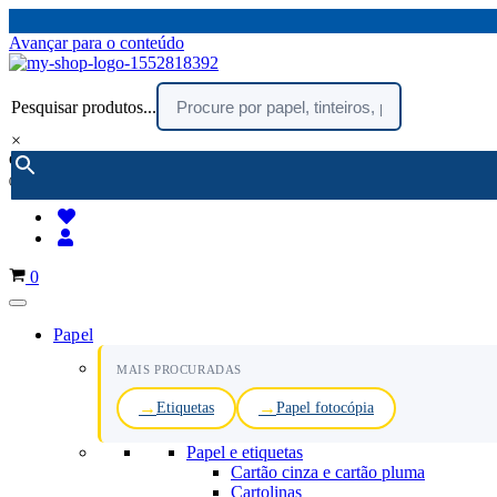
Avançar para o conteúdo
Pesquisar produtos...
×
encomendar por telefone :
216 003 523
(chamada rede fixa nacional)
Carrinho
0
Papel
MAIS PROCURADAS
Etiquetas
Papel fotocópia
Papel e etiquetas
Cartão cinza e cartão pluma
Cartolinas