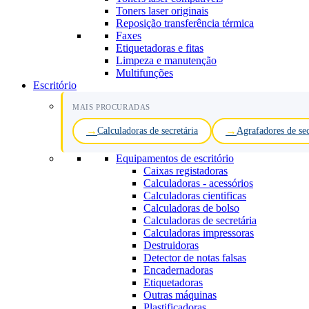
Toners laser originais
Reposição transferência térmica
Faxes
Etiquetadoras e fitas
Limpeza e manutenção
Multifunções
Escritório
MAIS PROCURADAS
Calculadoras de secretária
Agrafadores de sec
Equipamentos de escritório
Caixas registadoras
Calculadoras - acessórios
Calculadoras cientificas
Calculadoras de bolso
Calculadoras de secretária
Calculadoras impressoras
Destruidoras
Detector de notas falsas
Encadernadoras
Etiquetadoras
Outras máquinas
Plastificadoras