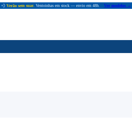
💨
Verão sem suar.
Ventoinhas em stock — envio em 48h.
Ver modelos →