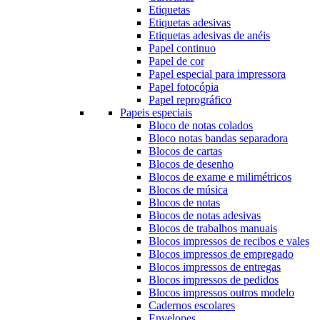
Etiquetas
Etiquetas adesivas
Etiquetas adesivas de anéis
Papel continuo
Papel de cor
Papel especial para impressora
Papel fotocópia
Papel reprográfico
Papeis especiais
Bloco de notas colados
Bloco notas bandas separadora
Blocos de cartas
Blocos de desenho
Blocos de exame e milimétricos
Blocos de música
Blocos de notas
Blocos de notas adesivas
Blocos de trabalhos manuais
Blocos impressos de recibos e vales
Blocos impressos de empregado
Blocos impressos de entregas
Blocos impressos de pedidos
Blocos impressos outros modelo
Cadernos escolares
Envelopes