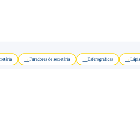
retária
Furadores de secretária
Esferográficas
Lápis