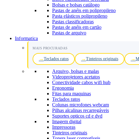
Bolsas e bolsas catálogo
Pastas de anéis em polipropileno
Pasta elásticos polipropileno
Pastas classificadoras
Pastas de anéis em cartão
Pastas de arquivo
Informatica
MAIS PROCURADAS
Teclados ratos
Tinteiros originais
M
Arquivo, bolsas e malas
Videoprojetores acetatos
Conectividade cabos wifi hub
Ergonomia
Fitas para maquinas
Teclados ratos
Colunas microfones webcam
Pilhas alcalinas recarregáveis
Suportes opticos cd e dvd
Imagem digital
Impressoras
Tinteiros originais
Toners laser compatíveis