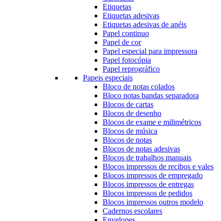
Etiquetas
Etiquetas adesivas
Etiquetas adesivas de anéis
Papel continuo
Papel de cor
Papel especial para impressora
Papel fotocópia
Papel reprográfico
Papeis especiais
Bloco de notas colados
Bloco notas bandas separadora
Blocos de cartas
Blocos de desenho
Blocos de exame e milimétricos
Blocos de música
Blocos de notas
Blocos de notas adesivas
Blocos de trabalhos manuais
Blocos impressos de recibos e vales
Blocos impressos de empregado
Blocos impressos de entregas
Blocos impressos de pedidos
Blocos impressos outros modelo
Cadernos escolares
Envelopes