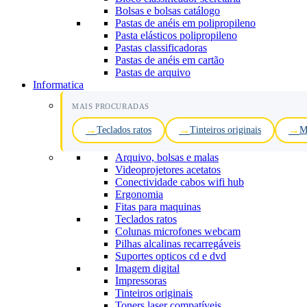
Bolsas e bolsas catálogo
Pastas de anéis em polipropileno
Pasta elásticos polipropileno
Pastas classificadoras
Pastas de anéis em cartão
Pastas de arquivo
Informatica
MAIS PROCURADAS
Teclados ratos
Tinteiros originais
M
Arquivo, bolsas e malas
Videoprojetores acetatos
Conectividade cabos wifi hub
Ergonomia
Fitas para maquinas
Teclados ratos
Colunas microfones webcam
Pilhas alcalinas recarregáveis
Suportes opticos cd e dvd
Imagem digital
Impressoras
Tinteiros originais
Toners laser compatíveis