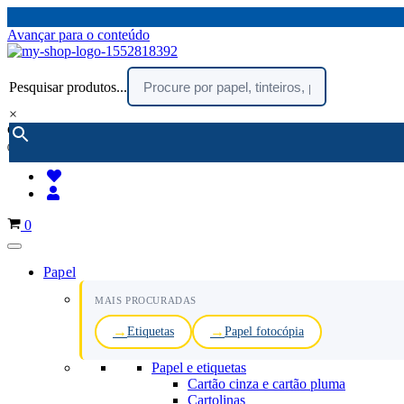
Avançar para o conteúdo
Pesquisar produtos...
×
encomendar por telefone :
216 003 523
(chamada rede fixa nacional)
Carrinho
0
Papel
MAIS PROCURADAS
Etiquetas
Papel fotocópia
Papel e etiquetas
Cartão cinza e cartão pluma
Cartolinas