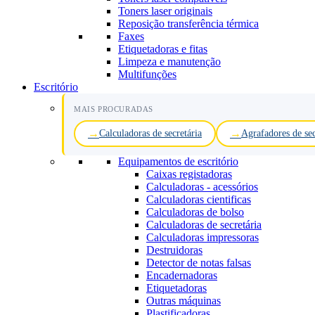
Toners laser originais
Reposição transferência térmica
Faxes
Etiquetadoras e fitas
Limpeza e manutenção
Multifunções
Escritório
MAIS PROCURADAS
Calculadoras de secretária
Agrafadores de sec
Equipamentos de escritório
Caixas registadoras
Calculadoras - acessórios
Calculadoras cientificas
Calculadoras de bolso
Calculadoras de secretária
Calculadoras impressoras
Destruidoras
Detector de notas falsas
Encadernadoras
Etiquetadoras
Outras máquinas
Plastificadoras