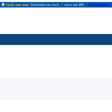
Verão sem suar.
Ventoinhas em stock — envio em 48h.
Ver modelos →