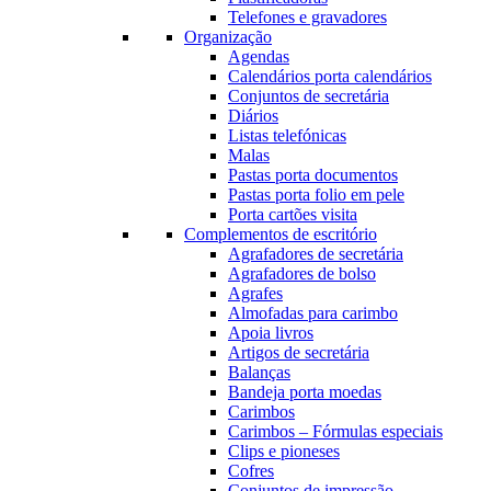
Telefones e gravadores
Organização
Agendas
Calendários porta calendários
Conjuntos de secretária
Diários
Listas telefónicas
Malas
Pastas porta documentos
Pastas porta folio em pele
Porta cartões visita
Complementos de escritório
Agrafadores de secretária
Agrafadores de bolso
Agrafes
Almofadas para carimbo
Apoia livros
Artigos de secretária
Balanças
Bandeja porta moedas
Carimbos
Carimbos – Fórmulas especiais
Clips e pioneses
Cofres
Conjuntos de impressão