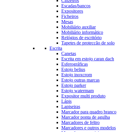
Cinzeiros
Escadas/bancos
Expositores
Ficheiros
Mesas
Mobiliário auxiliar
Mobiliário informático
Relógios de escritório
Tapetes de protecção de solo
Escrita
Canetas
Escrita em estojo caran dach
Esferográficas
Estojo belius
Estojo inoxcrom
Estojo outras marcas
Estojo parker
Estojo watermam
Expositor multi produto
Lápis
Lapiseiras
Marcador para quadro branco
Marcador ponta de agulha
Marcadores de feltro
Marcadores e outros modelos