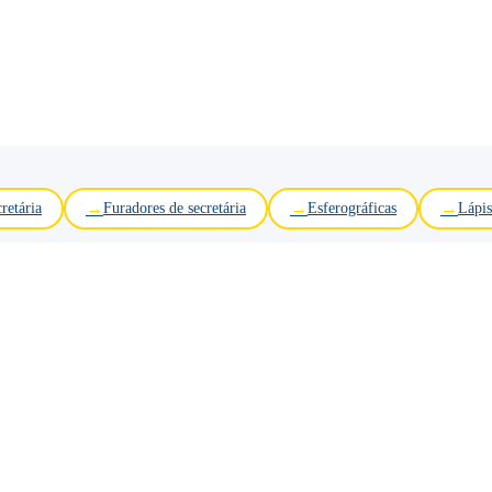
retária
Furadores de secretária
Esferográficas
Lápis