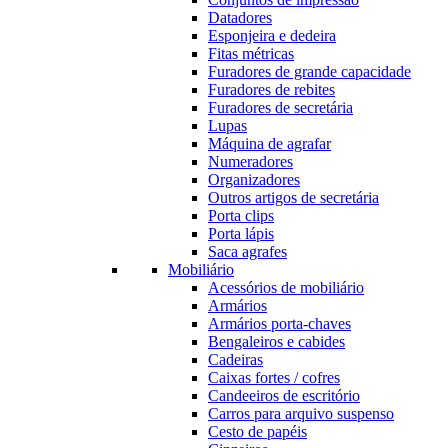
Datadores
Esponjeira e dedeira
Fitas métricas
Furadores de grande capacidade
Furadores de rebites
Furadores de secretária
Lupas
Máquina de agrafar
Numeradores
Organizadores
Outros artigos de secretária
Porta clips
Porta lápis
Saca agrafes
Mobiliário
Acessórios de mobiliário
Armários
Armários porta-chaves
Bengaleiros e cabides
Cadeiras
Caixas fortes / cofres
Candeeiros de escritório
Carros para arquivo suspenso
Cesto de papéis