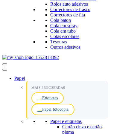
Rolos auto adesivos
Correctores de frasco
Correctores de fita
Cola baton
Cola em spray
Cola em tubo
Colas escolares
Tesouras
Outros adesivos
Menu
de
navegação
Papel
MAIS PROCURADAS
Etiquetas
Papel fotocópia
Papel e etiquetas
Cartão cinza e cartão
pluma