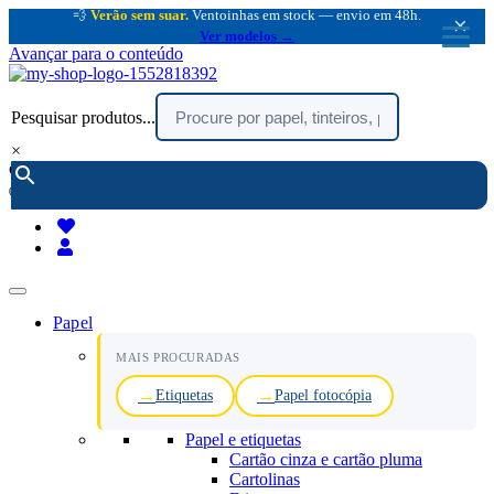
💨
Verão sem suar.
Ventoinhas em stock — envio em 48h.
×
Ver modelos →
Avançar para o conteúdo
Pesquisar produtos...
×
encomendar por telefone :
216 003 523
(chamada rede fixa nacional)
Papel
MAIS PROCURADAS
Etiquetas
Papel fotocópia
Papel e etiquetas
Cartão cinza e cartão pluma
Cartolinas