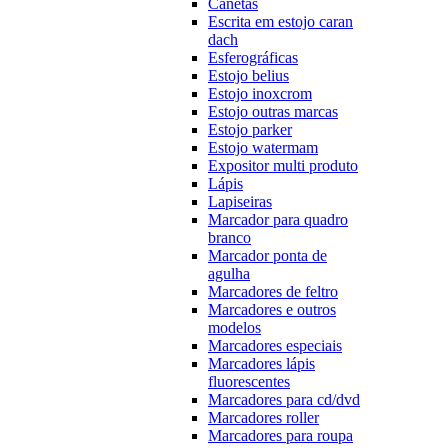
Canetas
Escrita em estojo caran
dach
Esferográficas
Estojo belius
Estojo inoxcrom
Estojo outras marcas
Estojo parker
Estojo watermam
Expositor multi produto
Lápis
Lapiseiras
Marcador para quadro
branco
Marcador ponta de
agulha
Marcadores de feltro
Marcadores e outros
modelos
Marcadores especiais
Marcadores lápis
fluorescentes
Marcadores para cd/dvd
Marcadores roller
Marcadores para roupa