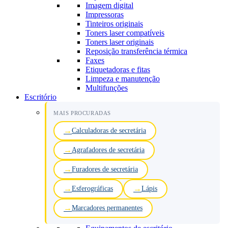
Imagem digital
Impressoras
Tinteiros originais
Toners laser compatíveis
Toners laser originais
Reposição transferência térmica
Faxes
Etiquetadoras e fitas
Limpeza e manutenção
Multifunções
Escritório
MAIS PROCURADAS
Calculadoras de secretária
Agrafadores de secretária
Furadores de secretária
Esferográficas
Lápis
Marcadores permanentes