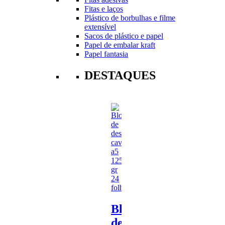
Fitas e laços
Plástico de borbulhas e filme
extensível
Sacos de plástico e papel
Papel de embalar kraft
Papel fantasia
DESTAQUES
Bloco
de