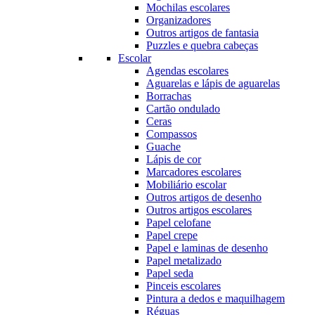
Mochilas escolares
Organizadores
Outros artigos de fantasia
Puzzles e quebra cabeças
Escolar
Agendas escolares
Aguarelas e lápis de aguarelas
Borrachas
Cartão ondulado
Ceras
Compassos
Guache
Lápis de cor
Marcadores escolares
Mobiliário escolar
Outros artigos de desenho
Outros artigos escolares
Papel celofane
Papel crepe
Papel e laminas de desenho
Papel metalizado
Papel seda
Pinceis escolares
Pintura a dedos e maquilhagem
Réguas