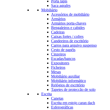
Porta lápis
Saca agrafes
Mobiliário
Acessórios de mobiliário
Armários
Armários porta-chaves
Bengaleiros e cabides
Cadeiras
Caixas fortes / cofres
Candeeiros de escritório
Carros para arquivo suspenso
Cesto de papéis
Cinzeiros
Escadas/bancos
Expositores
Ficheiros
Mesas
Mobiliário auxiliar
Mobiliário informático
Relógios de escritório
Tapetes de protecção de solo
Escrita
Canetas
Escrita em estojo caran dach
Esferográficas