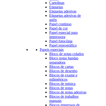
Cartolinas
Etiquetas
Etiquetas adesivas
Etiquetas adesivas de
anéis
Papel continuo
Papel de cor
Papel especial para
impressora
Papel fotocópia
Papel reprográfico
Papeis especiais
Bloco de notas colados
Bloco notas bandas
separadora
Blocos de cartas
Blocos de desenho
Blocos de exame e
milimétricos
Blocos de música
Blocos de notas
Blocos de notas adesivas
Blocos de trabalhos
manuais
Blocos impressos de