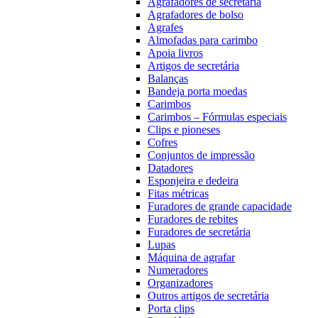
Agrafadores de secretária
Agrafadores de bolso
Agrafes
Almofadas para carimbo
Apoia livros
Artigos de secretária
Balanças
Bandeja porta moedas
Carimbos
Carimbos – Fórmulas especiais
Clips e pioneses
Cofres
Conjuntos de impressão
Datadores
Esponjeira e dedeira
Fitas métricas
Furadores de grande capacidade
Furadores de rebites
Furadores de secretária
Lupas
Máquina de agrafar
Numeradores
Organizadores
Outros artigos de secretária
Porta clips