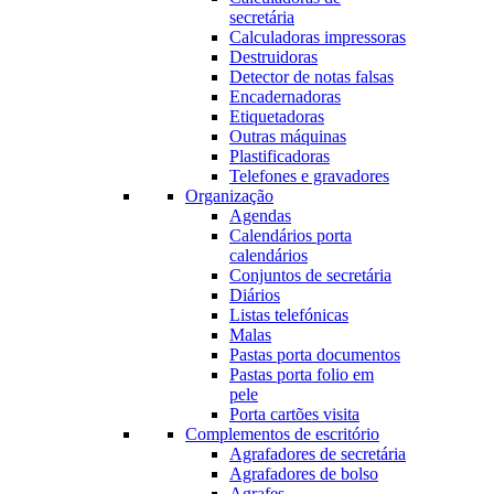
secretária
Calculadoras impressoras
Destruidoras
Detector de notas falsas
Encadernadoras
Etiquetadoras
Outras máquinas
Plastificadoras
Telefones e gravadores
Organização
Agendas
Calendários porta
calendários
Conjuntos de secretária
Diários
Listas telefónicas
Malas
Pastas porta documentos
Pastas porta folio em
pele
Porta cartões visita
Complementos de escritório
Agrafadores de secretária
Agrafadores de bolso
Agrafes