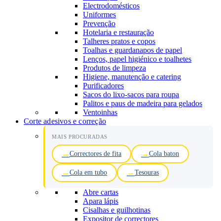
Electrodomésticos
Uniformes
Prevenção
Hotelaria e restauração
Talheres pratos e copos
Toalhas e guardanapos de papel
Lenços, papel higiénico e toalhetes
Produtos de limpeza
Higiene, manutenção e catering
Purificadores
Sacos do lixo-sacos para roupa
Palitos e paus de madeira para gelados
Ventoinhas
Corte adesivos e correção
MAIS PROCURADAS
Correctores de fita
Cola baton
Cola em tubo
Tesouras
Abre cartas
Apara lápis
Cisalhas e guilhotinas
Expositor de correctores