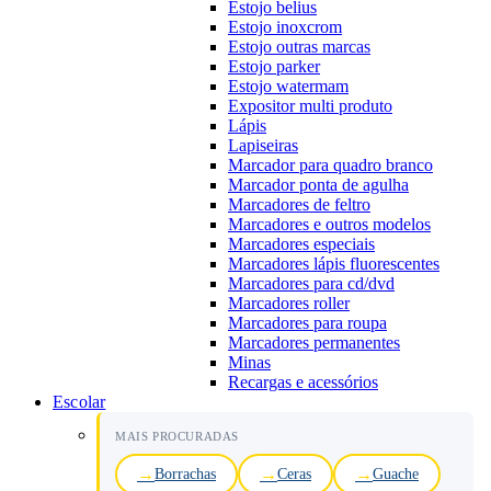
Estojo belius
Estojo inoxcrom
Estojo outras marcas
Estojo parker
Estojo watermam
Expositor multi produto
Lápis
Lapiseiras
Marcador para quadro branco
Marcador ponta de agulha
Marcadores de feltro
Marcadores e outros modelos
Marcadores especiais
Marcadores lápis fluorescentes
Marcadores para cd/dvd
Marcadores roller
Marcadores para roupa
Marcadores permanentes
Minas
Recargas e acessórios
Escolar
MAIS PROCURADAS
Borrachas
Ceras
Guache