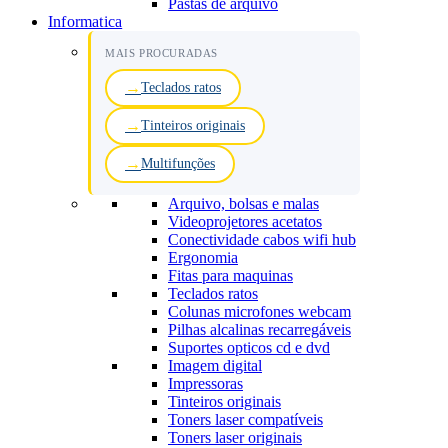
Pastas de arquivo
Informatica
MAIS PROCURADAS
Teclados ratos
Tinteiros originais
Multifunções
Arquivo, bolsas e malas
Videoprojetores acetatos
Conectividade cabos wifi hub
Ergonomia
Fitas para maquinas
Teclados ratos
Colunas microfones webcam
Pilhas alcalinas recarregáveis
Suportes opticos cd e dvd
Imagem digital
Impressoras
Tinteiros originais
Toners laser compatíveis
Toners laser originais