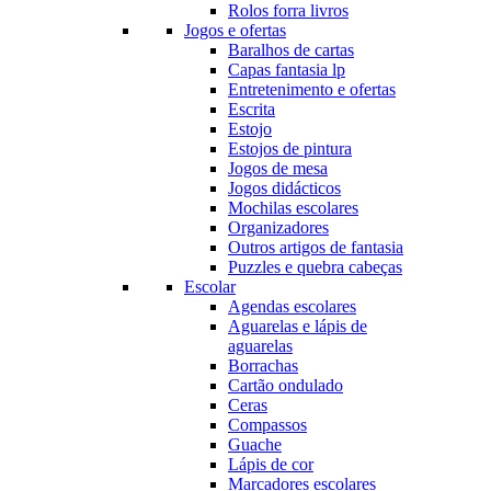
Rolos forra livros
Jogos e ofertas
Baralhos de cartas
Capas fantasia lp
Entretenimento e ofertas
Escrita
Estojo
Estojos de pintura
Jogos de mesa
Jogos didácticos
Mochilas escolares
Organizadores
Outros artigos de fantasia
Puzzles e quebra cabeças
Escolar
Agendas escolares
Aguarelas e lápis de
aguarelas
Borrachas
Cartão ondulado
Ceras
Compassos
Guache
Lápis de cor
Marcadores escolares