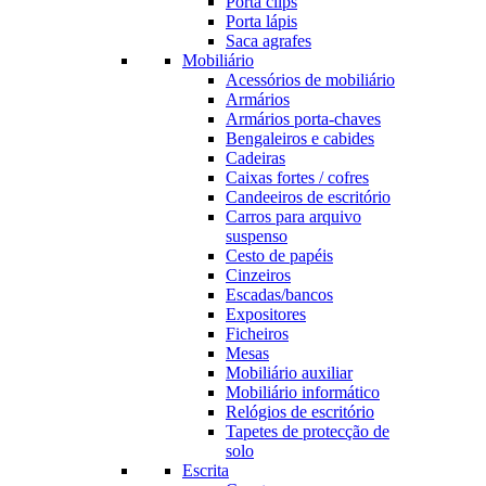
Porta clips
Porta lápis
Saca agrafes
Mobiliário
Acessórios de mobiliário
Armários
Armários porta-chaves
Bengaleiros e cabides
Cadeiras
Caixas fortes / cofres
Candeeiros de escritório
Carros para arquivo
suspenso
Cesto de papéis
Cinzeiros
Escadas/bancos
Expositores
Ficheiros
Mesas
Mobiliário auxiliar
Mobiliário informático
Relógios de escritório
Tapetes de protecção de
solo
Escrita