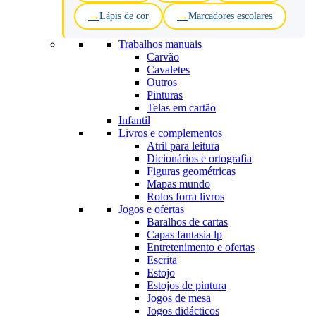
Lápis de cor
Marcadores escolares
Trabalhos manuais
Carvão
Cavaletes
Outros
Pinturas
Telas em cartão
Infantil
Livros e complementos
Atril para leitura
Dicionários e ortografia
Figuras geométricas
Mapas mundo
Rolos forra livros
Jogos e ofertas
Baralhos de cartas
Capas fantasia lp
Entretenimento e ofertas
Escrita
Estojo
Estojos de pintura
Jogos de mesa
Jogos didácticos