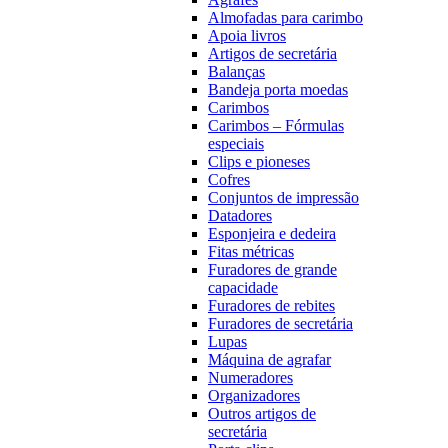
Almofadas para carimbo
Apoia livros
Artigos de secretária
Balanças
Bandeja porta moedas
Carimbos
Carimbos – Fórmulas
especiais
Clips e pioneses
Cofres
Conjuntos de impressão
Datadores
Esponjeira e dedeira
Fitas métricas
Furadores de grande
capacidade
Furadores de rebites
Furadores de secretária
Lupas
Máquina de agrafar
Numeradores
Organizadores
Outros artigos de
secretária