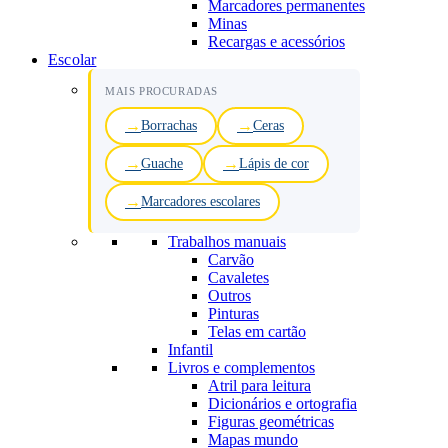
Marcadores permanentes
Minas
Recargas e acessórios
Escolar
MAIS PROCURADAS
Borrachas
Ceras
Guache
Lápis de cor
Marcadores escolares
Trabalhos manuais
Carvão
Cavaletes
Outros
Pinturas
Telas em cartão
Infantil
Livros e complementos
Atril para leitura
Dicionários e ortografia
Figuras geométricas
Mapas mundo