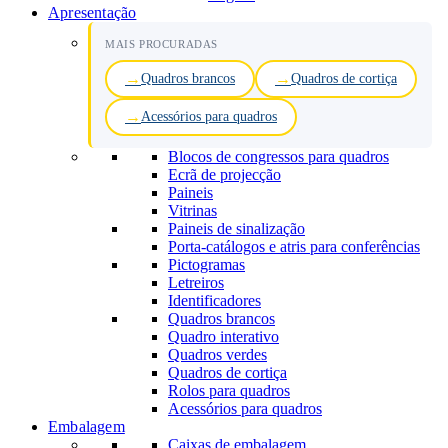
Apresentação
MAIS PROCURADAS
Quadros brancos
Quadros de cortiça
Acessórios para quadros
Blocos de congressos para quadros
Ecrã de projecção
Paineis
Vitrinas
Paineis de sinalização
Porta-catálogos e atris para conferências
Pictogramas
Letreiros
Identificadores
Quadros brancos
Quadro interativo
Quadros verdes
Quadros de cortiça
Rolos para quadros
Acessórios para quadros
Embalagem
Caixas de embalagem