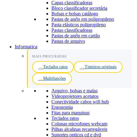
Capas classificadoras
Bloco classificador secretária
Bolsas e bolsas catálogo
Pastas de anéis em polipropileno
Pasta elásticos polipropileno
Pastas classificadoras
Pastas de anéis em cartão
Pastas de arquivo
Informatica
MAIS PROCURADAS
Teclados ratos
Tinteiros originais
Multifunções
Arquivo, bolsas e malas
Videoprojetores acetatos
Conectividade cabos wifi hub
Ergonomia
Fitas para maquinas
Teclados ratos
Colunas microfones webcam
Pilhas alcalinas recarregáveis
Suportes opticos cd e dvd