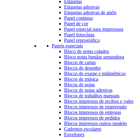
Etiquetas
Etiquetas adesivas
Etiquetas adesivas de anéis
Papel continuo
Papel de cor
Papel especial para impressora
Papel fotocópia
Papel reprográfico
Papeis especiais
Bloco de notas colados
Bloco notas bandas separadora
Blocos de cartas
Blocos de desenho
Blocos de exame e milimétricos
Blocos de música
Blocos de notas
Blocos de notas adesivas
Blocos de trabalhos manuais
Blocos impressos de recibos e vales
Blocos impressos de empregado
Blocos impressos de entregas
Blocos impressos de pedidos
Blocos impressos outros modelo
Cadernos escolares
Envelopes