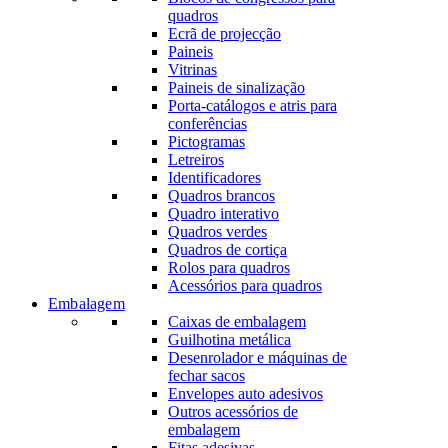
quadros
Ecrã de projecção
Paineis
Vitrinas
Paineis de sinalização
Porta-catálogos e atris para
conferências
Pictogramas
Letreiros
Identificadores
Quadros brancos
Quadro interativo
Quadros verdes
Quadros de cortiça
Rolos para quadros
Acessórios para quadros
Embalagem
Caixas de embalagem
Guilhotina metálica
Desenrolador e máquinas de
fechar sacos
Envelopes auto adesivos
Outros acessórios de
embalagem
Fitas adesivas