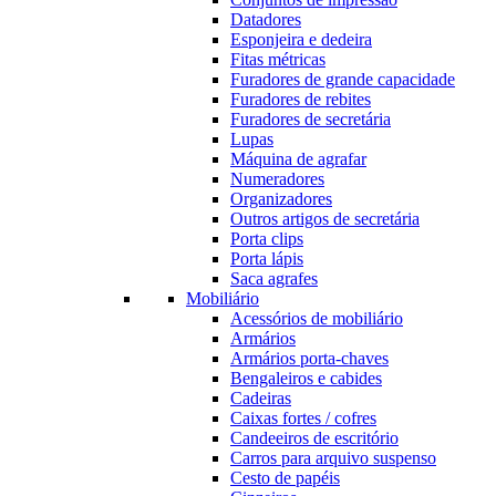
Datadores
Esponjeira e dedeira
Fitas métricas
Furadores de grande capacidade
Furadores de rebites
Furadores de secretária
Lupas
Máquina de agrafar
Numeradores
Organizadores
Outros artigos de secretária
Porta clips
Porta lápis
Saca agrafes
Mobiliário
Acessórios de mobiliário
Armários
Armários porta-chaves
Bengaleiros e cabides
Cadeiras
Caixas fortes / cofres
Candeeiros de escritório
Carros para arquivo suspenso
Cesto de papéis