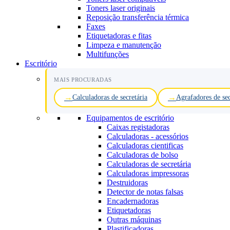
Toners laser originais
Reposição transferência térmica
Faxes
Etiquetadoras e fitas
Limpeza e manutenção
Multifunções
Escritório
MAIS PROCURADAS
Calculadoras de secretária
Agrafadores de sec
Equipamentos de escritório
Caixas registadoras
Calculadoras - acessórios
Calculadoras cientificas
Calculadoras de bolso
Calculadoras de secretária
Calculadoras impressoras
Destruidoras
Detector de notas falsas
Encadernadoras
Etiquetadoras
Outras máquinas
Plastificadoras