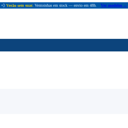
💨
Verão sem suar.
Ventoinhas em stock — envio em 48h.
Ver modelos →