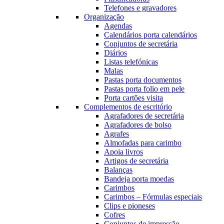
Telefones e gravadores
Organização
Agendas
Calendários porta calendários
Conjuntos de secretária
Diários
Listas telefónicas
Malas
Pastas porta documentos
Pastas porta folio em pele
Porta cartões visita
Complementos de escritório
Agrafadores de secretária
Agrafadores de bolso
Agrafes
Almofadas para carimbo
Apoia livros
Artigos de secretária
Balanças
Bandeja porta moedas
Carimbos
Carimbos – Fórmulas especiais
Clips e pioneses
Cofres
Conjuntos de impressão