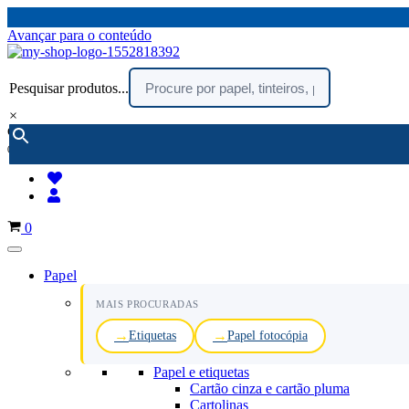
Avançar para o conteúdo
Pesquisar produtos...
×
encomendar por telefone :
216 003 523
(chamada rede fixa nacional)
Carrinho
0
Papel
MAIS PROCURADAS
Etiquetas
Papel fotocópia
Papel e etiquetas
Cartão cinza e cartão pluma
Cartolinas