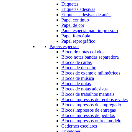
Etiquetas
Etiquetas adesivas
Etiquetas adesivas de anéis
Papel continuo
Papel de cor
Papel especial para impressora
Papel fotocópia
Papel reprográfico
Papeis especiais
Bloco de notas colados
Bloco notas bandas separadora
Blocos de cartas
Blocos de desenho
Blocos de exame e milimétricos
Blocos de música
Blocos de notas
Blocos de notas adesivas
Blocos de trabalhos manuais
Blocos impressos de recibos e vales
Blocos impressos de empregado
Blocos impressos de entregas
Blocos impressos de pedidos
Blocos impressos outros modelo
Cadernos escolares
Envelopes