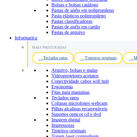
Bolsas e bolsas catálogo
Pastas de anéis em polipropileno
Pasta elásticos polipropileno
Pastas classificadoras
Pastas de anéis em cartão
Pastas de arquivo
Informatica
MAIS PROCURADAS
Teclados ratos
Tinteiros originais
M
Arquivo, bolsas e malas
Videoprojetores acetatos
Conectividade cabos wifi hub
Ergonomia
Fitas para maquinas
Teclados ratos
Colunas microfones webcam
Pilhas alcalinas recarregáveis
Suportes opticos cd e dvd
Imagem digital
Impressoras
Tinteiros originais
Toners laser compatíveis