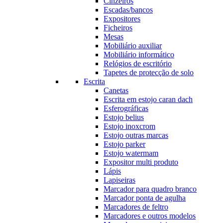
Cinzeiros
Escadas/bancos
Expositores
Ficheiros
Mesas
Mobiliário auxiliar
Mobiliário informático
Relógios de escritório
Tapetes de protecção de solo
Escrita
Canetas
Escrita em estojo caran dach
Esferográficas
Estojo belius
Estojo inoxcrom
Estojo outras marcas
Estojo parker
Estojo watermam
Expositor multi produto
Lápis
Lapiseiras
Marcador para quadro branco
Marcador ponta de agulha
Marcadores de feltro
Marcadores e outros modelos