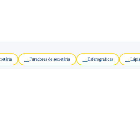
retária
Furadores de secretária
Esferográficas
Lápis