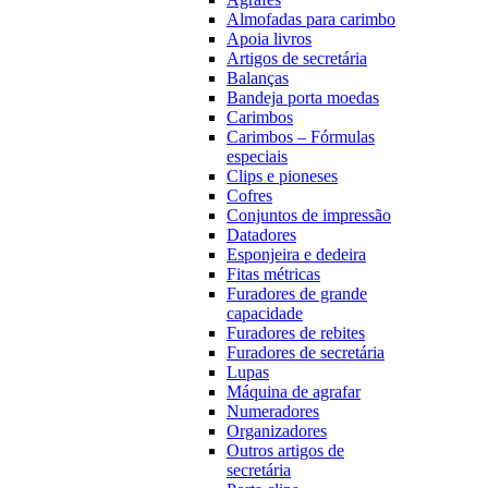
Almofadas para carimbo
Apoia livros
Artigos de secretária
Balanças
Bandeja porta moedas
Carimbos
Carimbos – Fórmulas
especiais
Clips e pioneses
Cofres
Conjuntos de impressão
Datadores
Esponjeira e dedeira
Fitas métricas
Furadores de grande
capacidade
Furadores de rebites
Furadores de secretária
Lupas
Máquina de agrafar
Numeradores
Organizadores
Outros artigos de
secretária