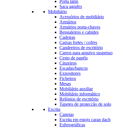
Porta lápis
Saca agrafes
Mobiliário
Acessórios de mobiliário
Armários
Armários porta-chaves
Bengaleiros e cabides
Cadeiras
Caixas fortes / cofres
Candeeiros de escritório
Carros para arquivo suspenso
Cesto de papéis
Cinzeiros
Escadas/bancos
Expositores
Ficheiros
Mesas
Mobiliário auxiliar
Mobiliário informático
Relógios de escritório
Tapetes de protecção de solo
Escrita
Canetas
Escrita em estojo caran dach
Esferográficas