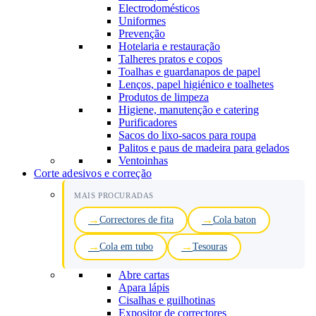
Electrodomésticos
Uniformes
Prevenção
Hotelaria e restauração
Talheres pratos e copos
Toalhas e guardanapos de papel
Lenços, papel higiénico e toalhetes
Produtos de limpeza
Higiene, manutenção e catering
Purificadores
Sacos do lixo-sacos para roupa
Palitos e paus de madeira para gelados
Ventoinhas
Corte adesivos e correção
MAIS PROCURADAS
Correctores de fita
Cola baton
Cola em tubo
Tesouras
Abre cartas
Apara lápis
Cisalhas e guilhotinas
Expositor de correctores