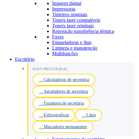
Imagem digital
Impressoras
Tinteiros originais
Toners laser compatíveis
Toners laser originais
Reposição transferência térmica
Faxes
Etiquetadoras e fitas
Limpeza e manutenção
Multifunções
Escritório
MAIS PROCURADAS
Calculadoras de secretária
Agrafadores de secretária
Furadores de secretária
Esferográficas
Lápis
Marcadores permanentes