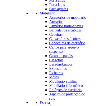
Porta clips
Porta lápis
Saca agrafes
Mobiliário
Acessórios de mobiliário
Armários
Armários porta-chaves
Bengaleiros e cabides
Cadeiras
Caixas fortes / cofres
Candeeiros de escritório
Carros para arquivo
suspenso
Cesto de papéis
Cinzeiros
Escadas/bancos
Expositores
Ficheiros
Mesas
Mobiliário auxiliar
Mobiliário informático
Relógios de escritório
Tapetes de protecção de
solo
Escrita