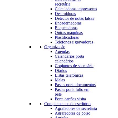
secretária
Calculadoras impressoras
Destruidoras
Detector de notas falsas
Encadernadoras
Etiquetadoras
Outras máquinas
Plastificadoras
Telefones e gravadores
Organização
Agendas
Calendários porta
calendários
Conjuntos de secretária
Diários
Listas telefónicas
Malas
Pastas porta documentos
Pastas porta folio em
pele
Porta cartões visita
Complementos de escritório
Agrafadores de secretária
Agrafadores de bolso
Agrafes