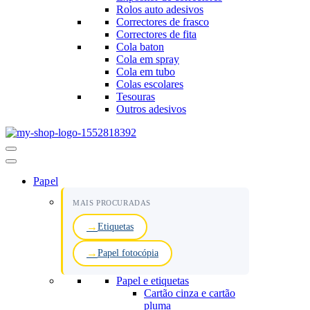
Rolos auto adesivos
Correctores de frasco
Correctores de fita
Cola baton
Cola em spray
Cola em tubo
Colas escolares
Tesouras
Outros adesivos
Menu
de
navegação
Papel
MAIS PROCURADAS
Etiquetas
Papel fotocópia
Papel e etiquetas
Cartão cinza e cartão
pluma