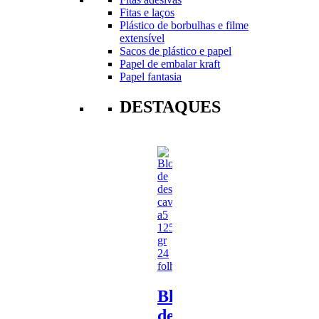
Fitas e laços
Plástico de borbulhas e filme
extensível
Sacos de plástico e papel
Papel de embalar kraft
Papel fantasia
DESTAQUES
Bloco
de