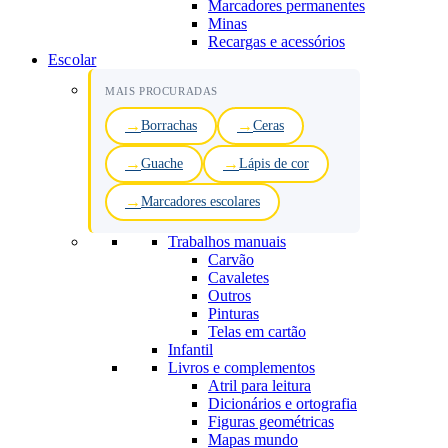
Marcadores permanentes
Minas
Recargas e acessórios
Escolar
MAIS PROCURADAS
Borrachas
Ceras
Guache
Lápis de cor
Marcadores escolares
Trabalhos manuais
Carvão
Cavaletes
Outros
Pinturas
Telas em cartão
Infantil
Livros e complementos
Atril para leitura
Dicionários e ortografia
Figuras geométricas
Mapas mundo