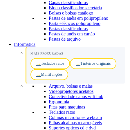
Capas classificadoras
Bloco classificador secretária
Bolsas e bolsas catálogo
Pastas de anéis em polipropileno
Pasta elásticos polipropileno
Pastas classificadoras
Pastas de anéis em cartão
Pastas de arquivo
Informatica
MAIS PROCURADAS
Teclados ratos
Tinteiros originais
Multifunções
Arquivo, bolsas e malas
Videoprojetores acetatos
Conectividade cabos wifi hub
Ergonomia
Fitas para maquinas
Teclados ratos
Colunas microfones webcam
Pilhas alcalinas recarregáveis
Suportes opticos cd e dvd