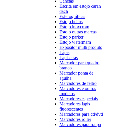
Canetas
Escrita em estojo caran
dach
Esferográficas
Estojo belius
Estojo inoxcrom
Estojo outras marcas
Estojo parker
Estojo watermam
Expositor multi produto
Lápis
Lapiseiras
Marcador para quadro
branco
Marcador ponta de
agulha
Marcadores de feltro
Marcadores e outros
modelos
Marcadores especiais
Marcadores lápis
fluorescentes
Marcadores para cd/dvd
Marcadores roller
Marcadores para roupa