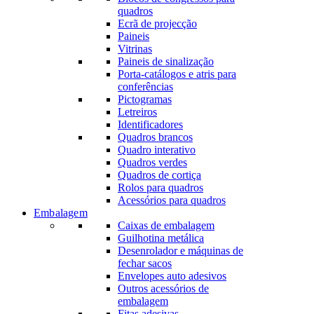
quadros
Ecrã de projecção
Paineis
Vitrinas
Paineis de sinalização
Porta-catálogos e atris para
conferências
Pictogramas
Letreiros
Identificadores
Quadros brancos
Quadro interativo
Quadros verdes
Quadros de cortiça
Rolos para quadros
Acessórios para quadros
Embalagem
Caixas de embalagem
Guilhotina metálica
Desenrolador e máquinas de
fechar sacos
Envelopes auto adesivos
Outros acessórios de
embalagem
Fitas adesivas