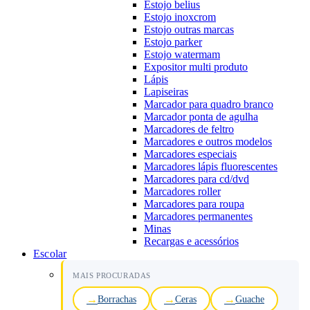
Estojo belius
Estojo inoxcrom
Estojo outras marcas
Estojo parker
Estojo watermam
Expositor multi produto
Lápis
Lapiseiras
Marcador para quadro branco
Marcador ponta de agulha
Marcadores de feltro
Marcadores e outros modelos
Marcadores especiais
Marcadores lápis fluorescentes
Marcadores para cd/dvd
Marcadores roller
Marcadores para roupa
Marcadores permanentes
Minas
Recargas e acessórios
Escolar
MAIS PROCURADAS
Borrachas
Ceras
Guache