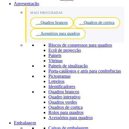
Apresentação
MAIS PROCURADAS
Quadros brancos
Quadros de cortiça
Acessórios para quadros
Blocos de congressos para quadros
Ecrã de projecção
Paineis
Vitrinas
Paineis de sinalização
Porta-catálogos e atris para conferências
Pictogramas
Letreiros
Identificadores
Quadros brancos
Quadro interativo
Quadros verdes
Quadros de cortiça
Rolos para quadros
Acessórios para quadros
Embalagem
Caixas de embalagem