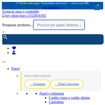
💨
Verão sem suar.
Ventoinhas em stock — envio em 48h.
×
Ver modelos →
Avançar para o conteúdo
Pesquisar produtos...
×
encomendar por telefone :
216 003 523
(chamada rede fixa nacional)
Papel
MAIS PROCURADAS
Etiquetas
Papel fotocópia
Papel e etiquetas
Cartão cinza e cartão pluma
Cartolinas