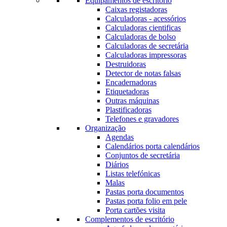
Equipamentos de escritório
Caixas registadoras
Calculadoras - acessórios
Calculadoras cientificas
Calculadoras de bolso
Calculadoras de secretária
Calculadoras impressoras
Destruidoras
Detector de notas falsas
Encadernadoras
Etiquetadoras
Outras máquinas
Plastificadoras
Telefones e gravadores
Organização
Agendas
Calendários porta calendários
Conjuntos de secretária
Diários
Listas telefónicas
Malas
Pastas porta documentos
Pastas porta folio em pele
Porta cartões visita
Complementos de escritório