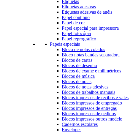
Etiquetas
Etiquetas adesivas
Etiquetas adesivas de anéis
Papel continuo
Papel de cor
Papel especial para impressora
Papel fotocópia
Papel reprográfico
Papeis especiais
Bloco de notas colados
Bloco notas bandas separadora
Blocos de cartas
Blocos de desenho
Blocos de exame e milimétricos
Blocos de música
Blocos de notas
Blocos de notas adesivas
Blocos de trabalhos manuais
Blocos impressos de recibos e vales
Blocos impressos de empregado
Blocos impressos de entregas
Blocos impressos de pedidos
Blocos impressos outros modelo
Cadernos escolares
Envelopes