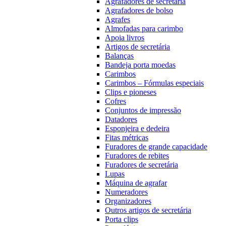
Agrafadores de secretária
Agrafadores de bolso
Agrafes
Almofadas para carimbo
Apoia livros
Artigos de secretária
Balanças
Bandeja porta moedas
Carimbos
Carimbos – Fórmulas especiais
Clips e pioneses
Cofres
Conjuntos de impressão
Datadores
Esponjeira e dedeira
Fitas métricas
Furadores de grande capacidade
Furadores de rebites
Furadores de secretária
Lupas
Máquina de agrafar
Numeradores
Organizadores
Outros artigos de secretária
Porta clips