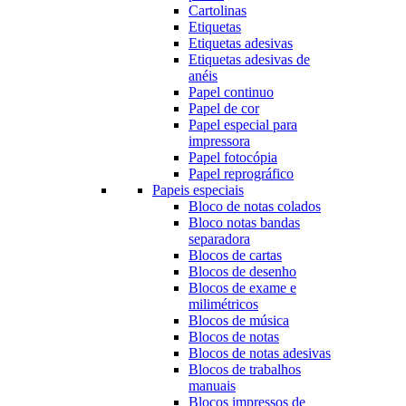
Cartolinas
Etiquetas
Etiquetas adesivas
Etiquetas adesivas de
anéis
Papel continuo
Papel de cor
Papel especial para
impressora
Papel fotocópia
Papel reprográfico
Papeis especiais
Bloco de notas colados
Bloco notas bandas
separadora
Blocos de cartas
Blocos de desenho
Blocos de exame e
milimétricos
Blocos de música
Blocos de notas
Blocos de notas adesivas
Blocos de trabalhos
manuais
Blocos impressos de