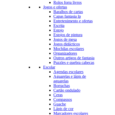
Rolos forra livros
Jogos e ofertas
Baralhos de cartas
Capas fantasia lp
Entretenimento e ofertas
Escrita
Estojo
Estojos de pintura
Jogos de mesa
Jogos didácticos
Mochilas escolares
Organizadores
Outros artigos de fantasia
Puzzles e quebra cabeças
Escolar
Agendas escolares
Aguarelas e lápis de
aguarelas
Borrachas
Cartão ondulado
Ceras
Compassos
Guache
Lápis de cor
Marcadores escolares