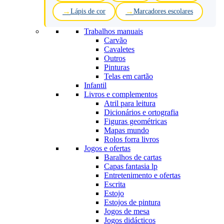
Lápis de cor
Marcadores escolares
Trabalhos manuais
Carvão
Cavaletes
Outros
Pinturas
Telas em cartão
Infantil
Livros e complementos
Atril para leitura
Dicionários e ortografia
Figuras geométricas
Mapas mundo
Rolos forra livros
Jogos e ofertas
Baralhos de cartas
Capas fantasia lp
Entretenimento e ofertas
Escrita
Estojo
Estojos de pintura
Jogos de mesa
Jogos didácticos