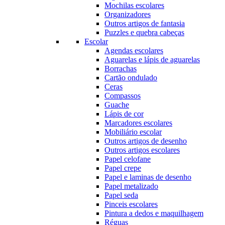
Mochilas escolares
Organizadores
Outros artigos de fantasia
Puzzles e quebra cabeças
Escolar
Agendas escolares
Aguarelas e lápis de aguarelas
Borrachas
Cartão ondulado
Ceras
Compassos
Guache
Lápis de cor
Marcadores escolares
Mobiliário escolar
Outros artigos de desenho
Outros artigos escolares
Papel celofane
Papel crepe
Papel e laminas de desenho
Papel metalizado
Papel seda
Pinceis escolares
Pintura a dedos e maquilhagem
Réguas