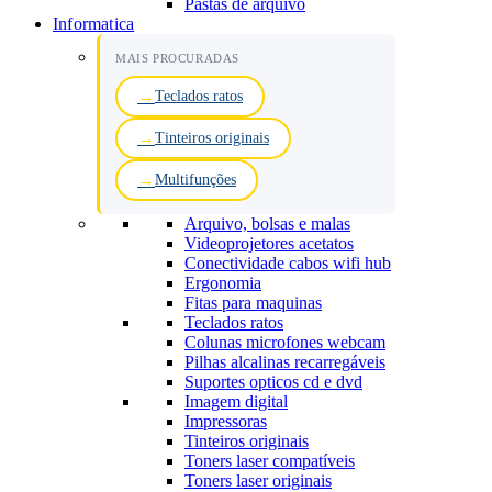
Pastas de arquivo
Informatica
MAIS PROCURADAS
Teclados ratos
Tinteiros originais
Multifunções
Arquivo, bolsas e malas
Videoprojetores acetatos
Conectividade cabos wifi hub
Ergonomia
Fitas para maquinas
Teclados ratos
Colunas microfones webcam
Pilhas alcalinas recarregáveis
Suportes opticos cd e dvd
Imagem digital
Impressoras
Tinteiros originais
Toners laser compatíveis
Toners laser originais