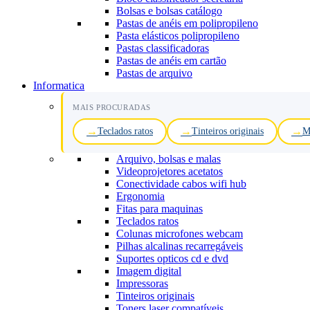
Bolsas e bolsas catálogo
Pastas de anéis em polipropileno
Pasta elásticos polipropileno
Pastas classificadoras
Pastas de anéis em cartão
Pastas de arquivo
Informatica
MAIS PROCURADAS
Teclados ratos
Tinteiros originais
M
Arquivo, bolsas e malas
Videoprojetores acetatos
Conectividade cabos wifi hub
Ergonomia
Fitas para maquinas
Teclados ratos
Colunas microfones webcam
Pilhas alcalinas recarregáveis
Suportes opticos cd e dvd
Imagem digital
Impressoras
Tinteiros originais
Toners laser compatíveis