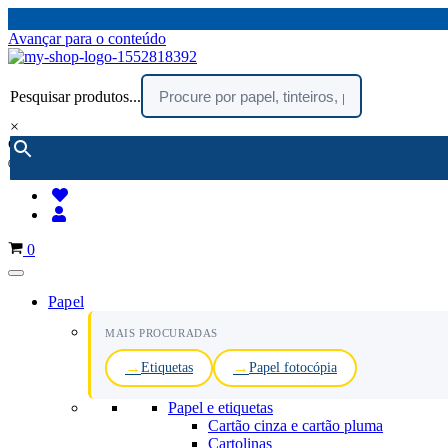
Avançar para o conteúdo
Pesquisar produtos...
×
encomendar por telefone :
216 003 523
(chamada rede fixa nacional)
Carrinho
0
Papel
MAIS PROCURADAS
Etiquetas
Papel fotocópia
Papel e etiquetas
Cartão cinza e cartão pluma
Cartolinas