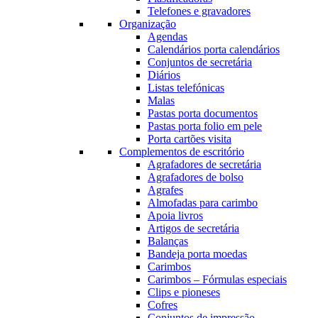
Telefones e gravadores
Organização
Agendas
Calendários porta calendários
Conjuntos de secretária
Diários
Listas telefónicas
Malas
Pastas porta documentos
Pastas porta folio em pele
Porta cartões visita
Complementos de escritório
Agrafadores de secretária
Agrafadores de bolso
Agrafes
Almofadas para carimbo
Apoia livros
Artigos de secretária
Balanças
Bandeja porta moedas
Carimbos
Carimbos – Fórmulas especiais
Clips e pioneses
Cofres
Conjuntos de impressão