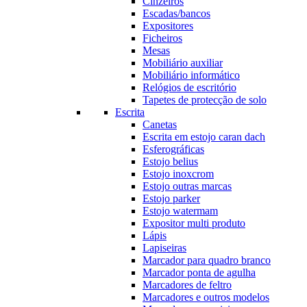
Cinzeiros
Escadas/bancos
Expositores
Ficheiros
Mesas
Mobiliário auxiliar
Mobiliário informático
Relógios de escritório
Tapetes de protecção de solo
Escrita
Canetas
Escrita em estojo caran dach
Esferográficas
Estojo belius
Estojo inoxcrom
Estojo outras marcas
Estojo parker
Estojo watermam
Expositor multi produto
Lápis
Lapiseiras
Marcador para quadro branco
Marcador ponta de agulha
Marcadores de feltro
Marcadores e outros modelos