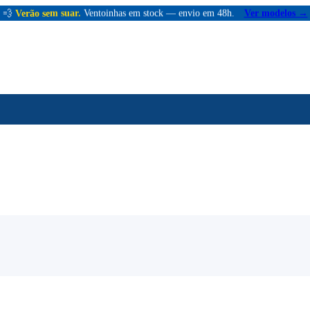
💨
Verão sem suar.
Ventoinhas em stock — envio em 48h.
Ver modelos →