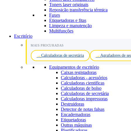
Toners laser originais
Reposição transferência térmica
Faxes
Etiquetadoras e fitas
Limpeza e manutenção
Multifunções
Escritório
MAIS PROCURADAS
Calculadoras de secretária
Agrafadores de sec
Equipamentos de escritório
Caixas registadoras
Calculadoras - acessórios
Calculadoras cientificas
Calculadoras de bolso
Calculadoras de secretária
Calculadoras impressoras
Destruidoras
Detector de notas falsas
Encadernadoras
Etiquetadoras
Outras máquinas
Plastificadoras