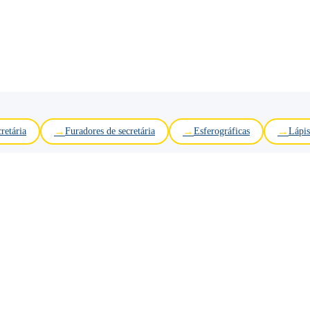
retária
Furadores de secretária
Esferográficas
Lápis