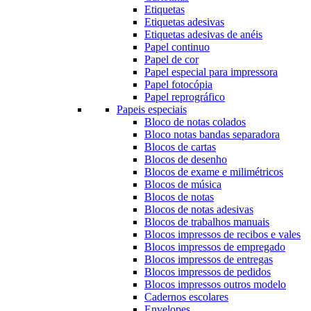
Etiquetas
Etiquetas adesivas
Etiquetas adesivas de anéis
Papel continuo
Papel de cor
Papel especial para impressora
Papel fotocópia
Papel reprográfico
Papeis especiais
Bloco de notas colados
Bloco notas bandas separadora
Blocos de cartas
Blocos de desenho
Blocos de exame e milimétricos
Blocos de música
Blocos de notas
Blocos de notas adesivas
Blocos de trabalhos manuais
Blocos impressos de recibos e vales
Blocos impressos de empregado
Blocos impressos de entregas
Blocos impressos de pedidos
Blocos impressos outros modelo
Cadernos escolares
Envelopes