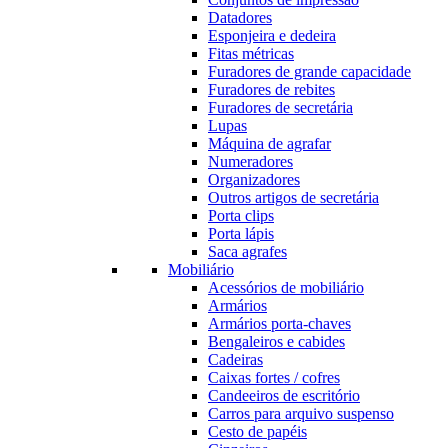
Datadores
Esponjeira e dedeira
Fitas métricas
Furadores de grande capacidade
Furadores de rebites
Furadores de secretária
Lupas
Máquina de agrafar
Numeradores
Organizadores
Outros artigos de secretária
Porta clips
Porta lápis
Saca agrafes
Mobiliário
Acessórios de mobiliário
Armários
Armários porta-chaves
Bengaleiros e cabides
Cadeiras
Caixas fortes / cofres
Candeeiros de escritório
Carros para arquivo suspenso
Cesto de papéis