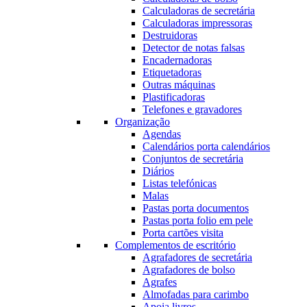
Calculadoras de secretária
Calculadoras impressoras
Destruidoras
Detector de notas falsas
Encadernadoras
Etiquetadoras
Outras máquinas
Plastificadoras
Telefones e gravadores
Organização
Agendas
Calendários porta calendários
Conjuntos de secretária
Diários
Listas telefónicas
Malas
Pastas porta documentos
Pastas porta folio em pele
Porta cartões visita
Complementos de escritório
Agrafadores de secretária
Agrafadores de bolso
Agrafes
Almofadas para carimbo
Apoia livros