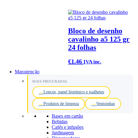
Bloco de desenho
cavalinho a5 125 gr
24 folhas
€
1.46
IVA inc.
Manutenção
MAIS PROCURADAS
Lenços, papel higiénico e toalhetes
Produtos de limpeza
Ventoinhas
Bases em cartão
Bebidas
Cafés e infusões
Jardinagem