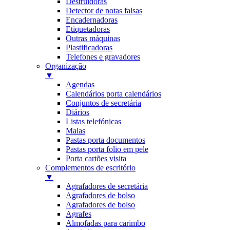
Destruidoras
Detector de notas falsas
Encadernadoras
Etiquetadoras
Outras máquinas
Plastificadoras
Telefones e gravadores
Organização
▼
Agendas
Calendários porta calendários
Conjuntos de secretária
Diários
Listas telefónicas
Malas
Pastas porta documentos
Pastas porta folio em pele
Porta cartões visita
Complementos de escritório
▼
Agrafadores de secretária
Agrafadores de bolso
Agrafadores de bolso
Agrafes
Almofadas para carimbo