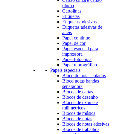
Cartão cinza e cartão
pluma
Cartolinas
Etiquetas
Etiquetas adesivas
Etiquetas adesivas de
anéis
Papel continuo
Papel de cor
Papel especial para
impressora
Papel fotocópia
Papel reprográfico
Papeis especiais
Bloco de notas colados
Bloco notas bandas
separadora
Blocos de cartas
Blocos de desenho
Blocos de exame e
milimétricos
Blocos de música
Blocos de notas
Blocos de notas adesivas
Blocos de trabalhos