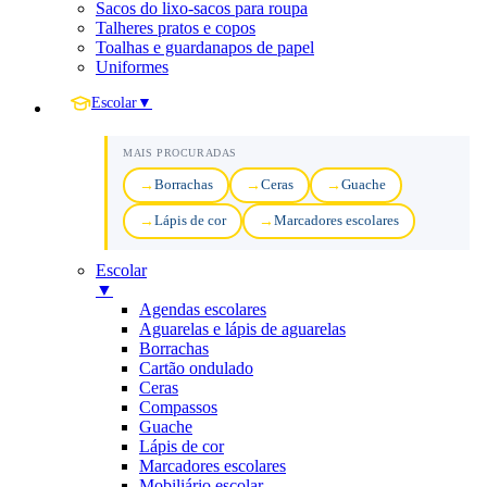
Sacos do lixo-sacos para roupa
Talheres pratos e copos
Toalhas e guardanapos de papel
Uniformes
Escolar
▼
MAIS PROCURADAS
Borrachas
Ceras
Guache
Lápis de cor
Marcadores escolares
Escolar
▼
Agendas escolares
Aguarelas e lápis de aguarelas
Borrachas
Cartão ondulado
Ceras
Compassos
Guache
Lápis de cor
Marcadores escolares
Mobiliário escolar