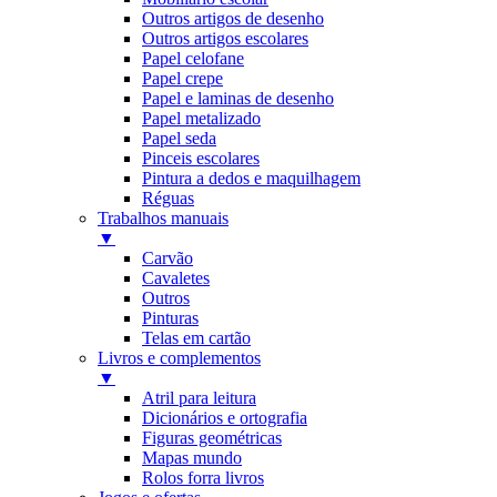
Outros artigos de desenho
Outros artigos escolares
Papel celofane
Papel crepe
Papel e laminas de desenho
Papel metalizado
Papel seda
Pinceis escolares
Pintura a dedos e maquilhagem
Réguas
Trabalhos manuais
▼
Carvão
Cavaletes
Outros
Pinturas
Telas em cartão
Livros e complementos
▼
Atril para leitura
Dicionários e ortografia
Figuras geométricas
Mapas mundo
Rolos forra livros