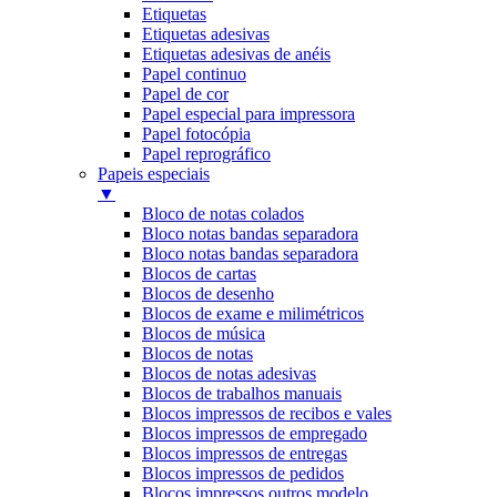
Etiquetas
Etiquetas adesivas
Etiquetas adesivas de anéis
Papel continuo
Papel de cor
Papel especial para impressora
Papel fotocópia
Papel reprográfico
Papeis especiais
▼
Bloco de notas colados
Bloco notas bandas separadora
Bloco notas bandas separadora
Blocos de cartas
Blocos de desenho
Blocos de exame e milimétricos
Blocos de música
Blocos de notas
Blocos de notas adesivas
Blocos de trabalhos manuais
Blocos impressos de recibos e vales
Blocos impressos de empregado
Blocos impressos de entregas
Blocos impressos de pedidos
Blocos impressos outros modelo