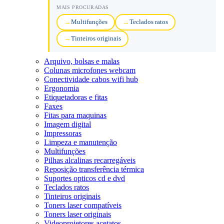
MAIS PROCURADAS
Multifunções
Teclados ratos
Tinteiros originais
Arquivo, bolsas e malas
Colunas microfones webcam
Conectividade cabos wifi hub
Ergonomia
Etiquetadoras e fitas
Faxes
Fitas para maquinas
Imagem digital
Impressoras
Limpeza e manutenção
Multifunções
Pilhas alcalinas recarregáveis
Reposição transferência térmica
Suportes opticos cd e dvd
Teclados ratos
Tinteiros originais
Toners laser compatíveis
Toners laser originais
Videoprojetores acetatos