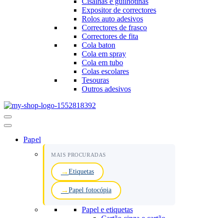
Cisalhas e guilhotinas
Expositor de correctores
Rolos auto adesivos
Correctores de frasco
Correctores de fita
Cola baton
Cola em spray
Cola em tubo
Colas escolares
Tesouras
Outros adesivos
Menu
de
navegação
Papel
MAIS PROCURADAS
Etiquetas
Papel fotocópia
Papel e etiquetas