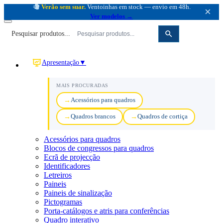
Verão sem suar.
Ventoinhas em stock — envio em 48h.
×
Ver modelos →
Pesquisar produtos...
Apresentação
▼
MAIS PROCURADAS
Acessórios para quadros
Quadros brancos
Quadros de cortiça
Acessórios para quadros
Blocos de congressos para quadros
Ecrã de projecção
Identificadores
Letreiros
Paineis
Paineis de sinalização
Pictogramas
Porta-catálogos e atris para conferências
Quadro interativo