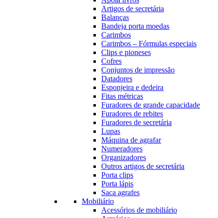
Artigos de secretária
Balanças
Bandeja porta moedas
Carimbos
Carimbos – Fórmulas especiais
Clips e pioneses
Cofres
Conjuntos de impressão
Datadores
Esponjeira e dedeira
Fitas métricas
Furadores de grande capacidade
Furadores de rebites
Furadores de secretária
Lupas
Máquina de agrafar
Numeradores
Organizadores
Outros artigos de secretária
Porta clips
Porta lápis
Saca agrafes
Mobiliário
Acessórios de mobiliário