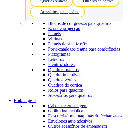
Quadros brancos
Quadros de cortiça
Acessórios para quadros
Blocos de congressos para quadros
Ecrã de projecção
Paineis
Vitrinas
Paineis de sinalização
Porta-catálogos e atris para conferências
Pictogramas
Letreiros
Identificadores
Quadros brancos
Quadro interativo
Quadros verdes
Quadros de cortiça
Rolos para quadros
Acessórios para quadros
Embalagem
Caixas de embalagem
Guilhotina metálica
Desenrolador e máquinas de fechar sacos
Envelopes auto adesivos
Outros acessórios de embalagem