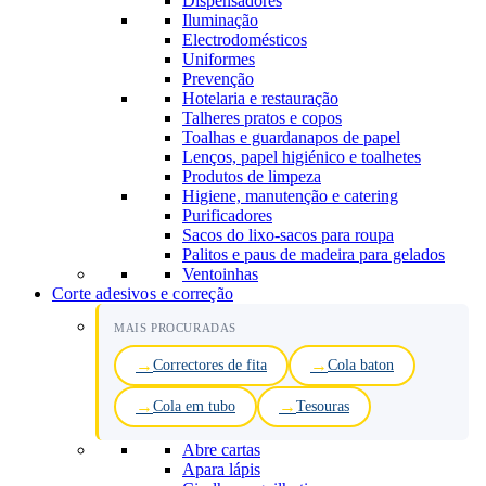
Dispensadores
Iluminação
Electrodomésticos
Uniformes
Prevenção
Hotelaria e restauração
Talheres pratos e copos
Toalhas e guardanapos de papel
Lenços, papel higiénico e toalhetes
Produtos de limpeza
Higiene, manutenção e catering
Purificadores
Sacos do lixo-sacos para roupa
Palitos e paus de madeira para gelados
Ventoinhas
Corte adesivos e correção
MAIS PROCURADAS
Correctores de fita
Cola baton
Cola em tubo
Tesouras
Abre cartas
Apara lápis