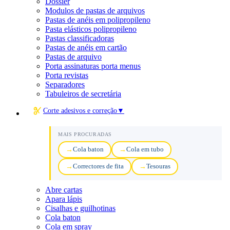
Dossier
Modulos de pastas de arquivos
Pastas de anéis em polipropileno
Pasta elásticos polipropileno
Pastas classificadoras
Pastas de anéis em cartão
Pastas de arquivo
Porta assinaturas porta menus
Porta revistas
Separadores
Tabuleiros de secretária
Corte adesivos e correção
▼
MAIS PROCURADAS
Cola baton
Cola em tubo
Correctores de fita
Tesouras
Abre cartas
Apara lápis
Cisalhas e guilhotinas
Cola baton
Cola em spray