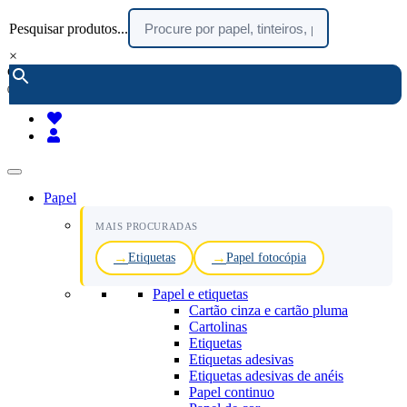
Pesquisar produtos...
×
encomendar por telefone :
216 003 523
(chamada rede fixa nacional)
Papel
MAIS PROCURADAS
Etiquetas
Papel fotocópia
Papel e etiquetas
Cartão cinza e cartão pluma
Cartolinas
Etiquetas
Etiquetas adesivas
Etiquetas adesivas de anéis
Papel continuo