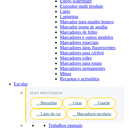
Estojo watermam
Expositor multi produto
Lápis
Lapiseiras
Marcador para quadro branco
Marcador ponta de agulha
Marcadores de feltro
Marcadores e outros modelos
Marcadores especiais
Marcadores lápis fluorescentes
Marcadores para cd/dvd
Marcadores roller
Marcadores para roupa
Marcadores permanentes
Minas
Recargas e acessórios
Escolar
MAIS PROCURADAS
Borrachas
Ceras
Guache
Lápis de cor
Marcadores escolares
Trabalhos manuais