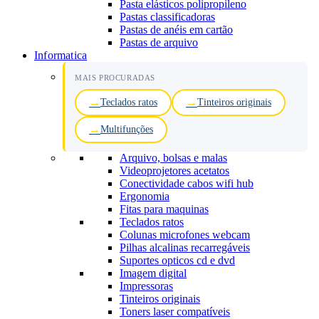
Pasta elásticos polipropileno
Pastas classificadoras
Pastas de anéis em cartão
Pastas de arquivo
Informatica
MAIS PROCURADAS
Teclados ratos
Tinteiros originais
Multifunções
Arquivo, bolsas e malas
Videoprojetores acetatos
Conectividade cabos wifi hub
Ergonomia
Fitas para maquinas
Teclados ratos
Colunas microfones webcam
Pilhas alcalinas recarregáveis
Suportes opticos cd e dvd
Imagem digital
Impressoras
Tinteiros originais
Toners laser compatíveis