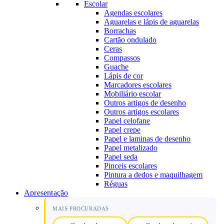
Escolar
Agendas escolares
Aguarelas e lápis de aguarelas
Borrachas
Cartão ondulado
Ceras
Compassos
Guache
Lápis de cor
Marcadores escolares
Mobiliário escolar
Outros artigos de desenho
Outros artigos escolares
Papel celofane
Papel crepe
Papel e laminas de desenho
Papel metalizado
Papel seda
Pinceis escolares
Pintura a dedos e maquilhagem
Réguas
Apresentação
MAIS PROCURADAS