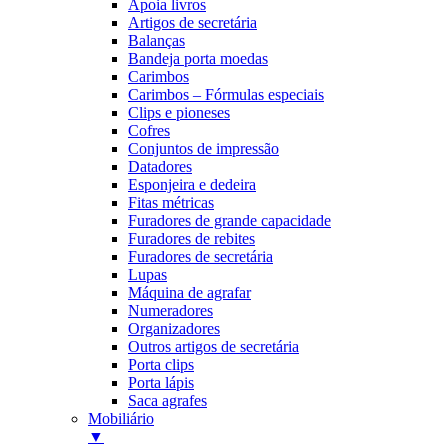
Apoia livros
Artigos de secretária
Balanças
Bandeja porta moedas
Carimbos
Carimbos – Fórmulas especiais
Clips e pioneses
Cofres
Conjuntos de impressão
Datadores
Esponjeira e dedeira
Fitas métricas
Furadores de grande capacidade
Furadores de rebites
Furadores de secretária
Lupas
Máquina de agrafar
Numeradores
Organizadores
Outros artigos de secretária
Porta clips
Porta lápis
Saca agrafes
Mobiliário
▼