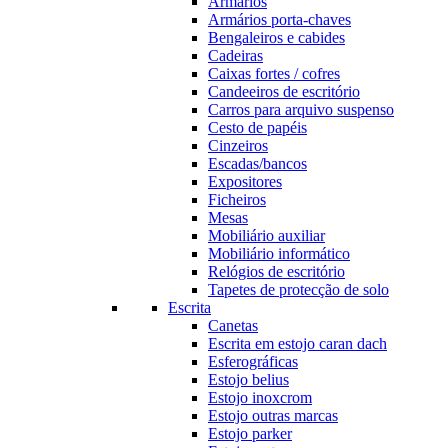
Armários
Armários porta-chaves
Bengaleiros e cabides
Cadeiras
Caixas fortes / cofres
Candeeiros de escritório
Carros para arquivo suspenso
Cesto de papéis
Cinzeiros
Escadas/bancos
Expositores
Ficheiros
Mesas
Mobiliário auxiliar
Mobiliário informático
Relógios de escritório
Tapetes de protecção de solo
Escrita
Canetas
Escrita em estojo caran dach
Esferográficas
Estojo belius
Estojo inoxcrom
Estojo outras marcas
Estojo parker