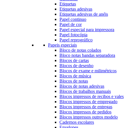
Etiquetas
Etiquetas adesivas
Etiquetas adesivas de anéis
Papel continuo
Papel de cor
Papel especial para impressora
Papel fotocópia
Papel reprográfico
Papeis especiais
Bloco de notas colados
Bloco notas bandas separadora
Blocos de cartas
Blocos de desenho
Blocos de exame e milimétricos
Blocos de música
Blocos de notas
Blocos de notas adesivas
Blocos de trabalhos manuais
Blocos impressos de recibos e vales
Blocos impressos de empregado
Blocos impressos de entregas
Blocos impressos de pedidos
Blocos impressos outros modelo
Cadernos escolares
Envelopes