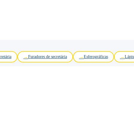
retária
Furadores de secretária
Esferográficas
Lápis