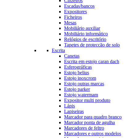
Cinzeiros
Escadas/bancos
Expositores
Ficheiros
Mesas
Mobiliário auxiliar
Mobiliário informático
Relógios de escritório
Tapetes de protecção de solo
Escrita
Canetas
Escrita em estojo caran dach
Esferográficas
Estojo belius
Estojo inoxcrom
Estojo outras marcas
Estojo parker
Estojo watermam
Expositor multi produto
Lápis
Lapiseiras
Marcador para quadro branco
Marcador ponta de agulha
Marcadores de feltro
Marcadores e outros modelos