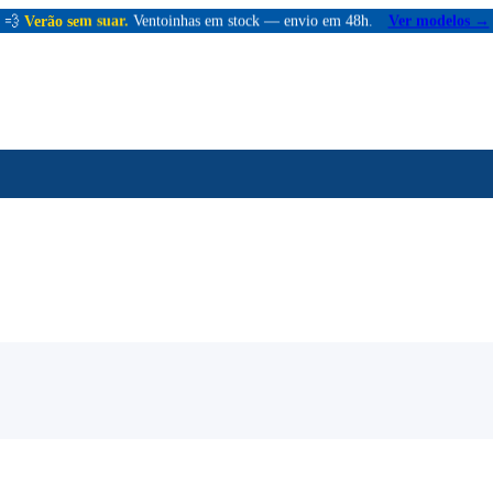
💨
Verão sem suar.
Ventoinhas em stock — envio em 48h.
Ver modelos →