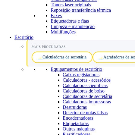
Toners laser originais
Reposição transferência térmica
Faxes
Etiquetadoras e fitas
Limpeza e manutenção
Multifunções
Escritório
MAIS PROCURADAS
Calculadoras de secretária
Agrafadores de sec
Equipamentos de escritório
Caixas registadoras
Calculadoras - acessórios
Calculadoras cientificas
Calculadoras de bolso
Calculadoras de secretária
Calculadoras impressoras
Destruidoras
Detector de notas falsas
Encadernadoras
Etiquetadoras
Outras máquinas
Plastificadoras