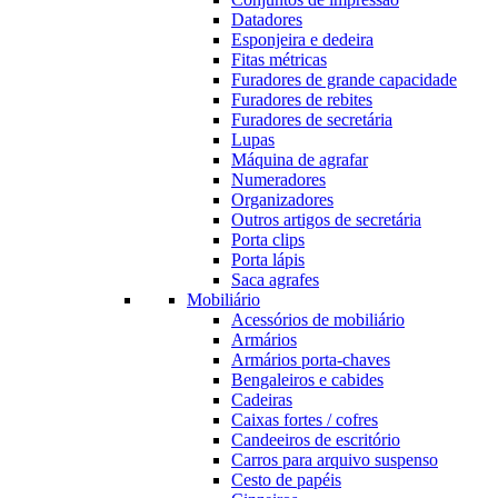
Datadores
Esponjeira e dedeira
Fitas métricas
Furadores de grande capacidade
Furadores de rebites
Furadores de secretária
Lupas
Máquina de agrafar
Numeradores
Organizadores
Outros artigos de secretária
Porta clips
Porta lápis
Saca agrafes
Mobiliário
Acessórios de mobiliário
Armários
Armários porta-chaves
Bengaleiros e cabides
Cadeiras
Caixas fortes / cofres
Candeeiros de escritório
Carros para arquivo suspenso
Cesto de papéis