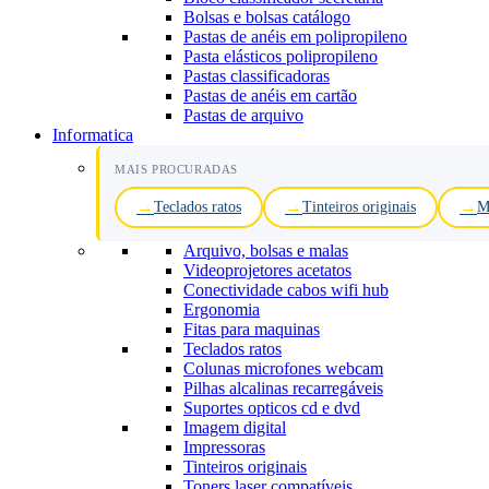
Bolsas e bolsas catálogo
Pastas de anéis em polipropileno
Pasta elásticos polipropileno
Pastas classificadoras
Pastas de anéis em cartão
Pastas de arquivo
Informatica
MAIS PROCURADAS
Teclados ratos
Tinteiros originais
M
Arquivo, bolsas e malas
Videoprojetores acetatos
Conectividade cabos wifi hub
Ergonomia
Fitas para maquinas
Teclados ratos
Colunas microfones webcam
Pilhas alcalinas recarregáveis
Suportes opticos cd e dvd
Imagem digital
Impressoras
Tinteiros originais
Toners laser compatíveis