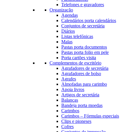
Telefones e gravadores
Organização
Agendas
Calendários porta calendários
Conjuntos de secretária
Diários
Listas telefónicas
Malas
Pastas porta documentos
Pastas porta folio em pele
Porta cartões visita
Complementos de escritório
Agrafadores de secretária
Agrafadores de bolso
Agrafes
Almofadas para carimbo
Apoia livros
Artigos de secretária
Balanças
Bandeja porta moedas
Carimbos
Carimbos – Fórmulas especiais
Clips e pioneses
Cofres
Conjuntos de impressão