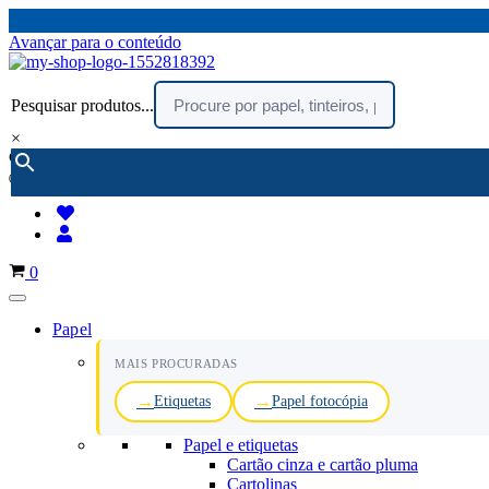
Avançar para o conteúdo
Pesquisar produtos...
×
encomendar por telefone :
216 003 523
(chamada rede fixa nacional)
Carrinho
0
Papel
MAIS PROCURADAS
Etiquetas
Papel fotocópia
Papel e etiquetas
Cartão cinza e cartão pluma
Cartolinas