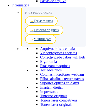
Pastas de arquivo
Informatica
MAIS PROCURADAS
Teclados ratos
Tinteiros originais
Multifunções
Arquivo, bolsas e malas
Videoprojetores acetatos
Conectividade cabos wifi hub
Ergonomia
Fitas para maquinas
Teclados ratos
Colunas microfones webcam
Pilhas alcalinas recarregáveis
Suportes opticos cd e dvd
Imagem digital
Impressoras
Tinteiros originais
Toners laser compatíveis
Toners laser originais