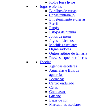
Rolos forra livros
Jogos e ofertas
Baralhos de cartas
Capas fantasia lp
Entretenimento e ofertas
Escrita
Estojo
Estojos de pintura
Jogos de mesa
Jogos didácticos
Mochilas escolares
Organizadores
Outros artigos de fantasia
Puzzles e quebra cabeças
Escolar
Agendas escolares
Aguarelas e lápis de
aguarelas
Borrachas
Cartão ondulado
Ceras
Compassos
Guache
Lápis de cor
Marcadores escolares