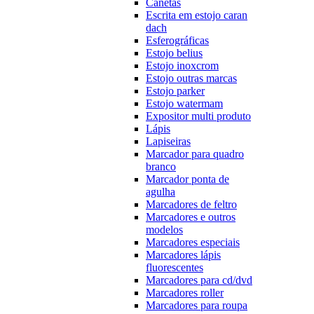
Canetas
Escrita em estojo caran
dach
Esferográficas
Estojo belius
Estojo inoxcrom
Estojo outras marcas
Estojo parker
Estojo watermam
Expositor multi produto
Lápis
Lapiseiras
Marcador para quadro
branco
Marcador ponta de
agulha
Marcadores de feltro
Marcadores e outros
modelos
Marcadores especiais
Marcadores lápis
fluorescentes
Marcadores para cd/dvd
Marcadores roller
Marcadores para roupa