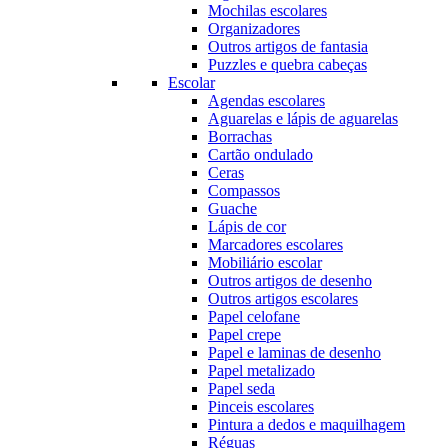
Mochilas escolares
Organizadores
Outros artigos de fantasia
Puzzles e quebra cabeças
Escolar
Agendas escolares
Aguarelas e lápis de aguarelas
Borrachas
Cartão ondulado
Ceras
Compassos
Guache
Lápis de cor
Marcadores escolares
Mobiliário escolar
Outros artigos de desenho
Outros artigos escolares
Papel celofane
Papel crepe
Papel e laminas de desenho
Papel metalizado
Papel seda
Pinceis escolares
Pintura a dedos e maquilhagem
Réguas