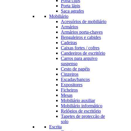
Porta clips
Porta lápis
Saca agrafes
Mobiliário
Acessórios de mobiliário
Armários
Armários porta-chaves
Bengaleiros e cabides
Cadeiras
Caixas fortes / cofres
Candeeiros de escritório
Carros para arquivo
suspenso
Cesto de papéis
Cinzeiros
Escadas/bancos
Expositores
Ficheiros
Mesas
Mobiliário auxiliar
Mobiliário informático
Relógios de escritório
Tapetes de protecção de
solo
Escrita