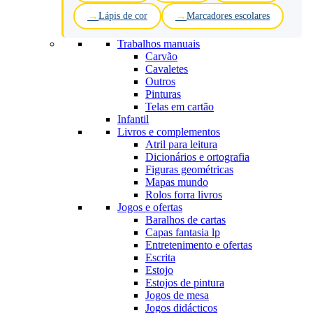
Lápis de cor
Marcadores escolares
Trabalhos manuais
Carvão
Cavaletes
Outros
Pinturas
Telas em cartão
Infantil
Livros e complementos
Atril para leitura
Dicionários e ortografia
Figuras geométricas
Mapas mundo
Rolos forra livros
Jogos e ofertas
Baralhos de cartas
Capas fantasia lp
Entretenimento e ofertas
Escrita
Estojo
Estojos de pintura
Jogos de mesa
Jogos didácticos