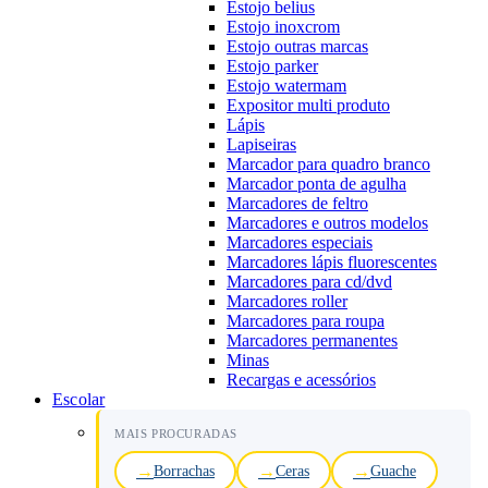
Estojo belius
Estojo inoxcrom
Estojo outras marcas
Estojo parker
Estojo watermam
Expositor multi produto
Lápis
Lapiseiras
Marcador para quadro branco
Marcador ponta de agulha
Marcadores de feltro
Marcadores e outros modelos
Marcadores especiais
Marcadores lápis fluorescentes
Marcadores para cd/dvd
Marcadores roller
Marcadores para roupa
Marcadores permanentes
Minas
Recargas e acessórios
Escolar
MAIS PROCURADAS
Borrachas
Ceras
Guache