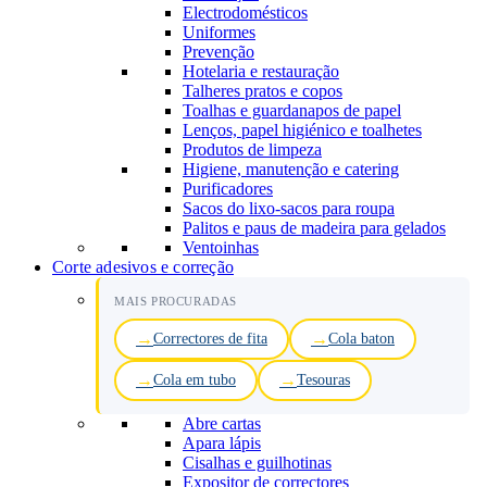
Electrodomésticos
Uniformes
Prevenção
Hotelaria e restauração
Talheres pratos e copos
Toalhas e guardanapos de papel
Lenços, papel higiénico e toalhetes
Produtos de limpeza
Higiene, manutenção e catering
Purificadores
Sacos do lixo-sacos para roupa
Palitos e paus de madeira para gelados
Ventoinhas
Corte adesivos e correção
MAIS PROCURADAS
Correctores de fita
Cola baton
Cola em tubo
Tesouras
Abre cartas
Apara lápis
Cisalhas e guilhotinas
Expositor de correctores