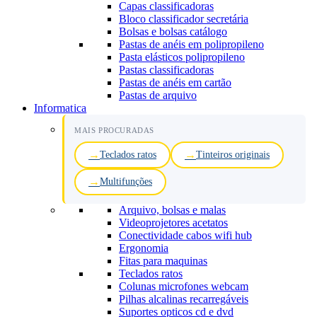
Capas classificadoras
Bloco classificador secretária
Bolsas e bolsas catálogo
Pastas de anéis em polipropileno
Pasta elásticos polipropileno
Pastas classificadoras
Pastas de anéis em cartão
Pastas de arquivo
Informatica
MAIS PROCURADAS
Teclados ratos
Tinteiros originais
Multifunções
Arquivo, bolsas e malas
Videoprojetores acetatos
Conectividade cabos wifi hub
Ergonomia
Fitas para maquinas
Teclados ratos
Colunas microfones webcam
Pilhas alcalinas recarregáveis
Suportes opticos cd e dvd