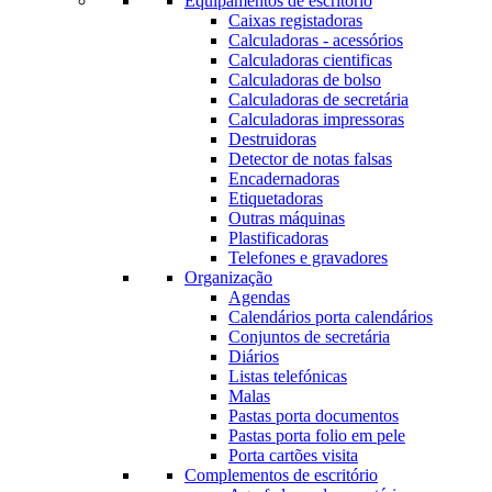
Equipamentos de escritório
Caixas registadoras
Calculadoras - acessórios
Calculadoras cientificas
Calculadoras de bolso
Calculadoras de secretária
Calculadoras impressoras
Destruidoras
Detector de notas falsas
Encadernadoras
Etiquetadoras
Outras máquinas
Plastificadoras
Telefones e gravadores
Organização
Agendas
Calendários porta calendários
Conjuntos de secretária
Diários
Listas telefónicas
Malas
Pastas porta documentos
Pastas porta folio em pele
Porta cartões visita
Complementos de escritório