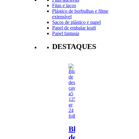
Fitas e laços
Plástico de borbulhas e filme
extensível
Sacos de plástico e papel
Papel de embalar kraft
Papel fantasia
DESTAQUES
Bloco
de