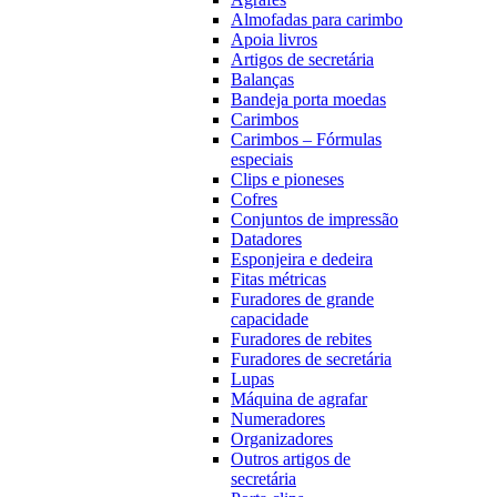
Almofadas para carimbo
Apoia livros
Artigos de secretária
Balanças
Bandeja porta moedas
Carimbos
Carimbos – Fórmulas
especiais
Clips e pioneses
Cofres
Conjuntos de impressão
Datadores
Esponjeira e dedeira
Fitas métricas
Furadores de grande
capacidade
Furadores de rebites
Furadores de secretária
Lupas
Máquina de agrafar
Numeradores
Organizadores
Outros artigos de
secretária