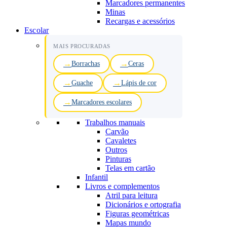
Marcadores permanentes
Minas
Recargas e acessórios
Escolar
MAIS PROCURADAS
Borrachas
Ceras
Guache
Lápis de cor
Marcadores escolares
Trabalhos manuais
Carvão
Cavaletes
Outros
Pinturas
Telas em cartão
Infantil
Livros e complementos
Atril para leitura
Dicionários e ortografia
Figuras geométricas
Mapas mundo