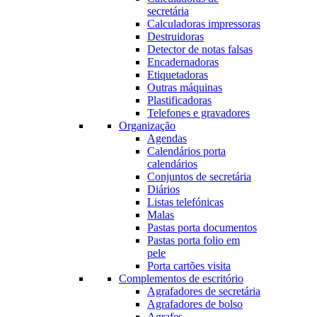
secretária
Calculadoras impressoras
Destruidoras
Detector de notas falsas
Encadernadoras
Etiquetadoras
Outras máquinas
Plastificadoras
Telefones e gravadores
Organização
Agendas
Calendários porta
calendários
Conjuntos de secretária
Diários
Listas telefónicas
Malas
Pastas porta documentos
Pastas porta folio em
pele
Porta cartões visita
Complementos de escritório
Agrafadores de secretária
Agrafadores de bolso
Agrafes