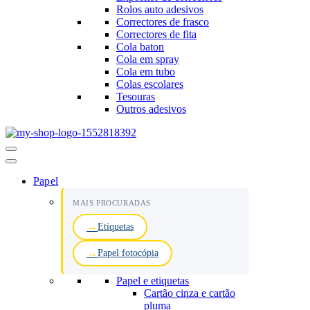
Rolos auto adesivos
Correctores de frasco
Correctores de fita
Cola baton
Cola em spray
Cola em tubo
Colas escolares
Tesouras
Outros adesivos
Menu
de
navegação
Papel
MAIS PROCURADAS
Etiquetas
Papel fotocópia
Papel e etiquetas
Cartão cinza e cartão
pluma