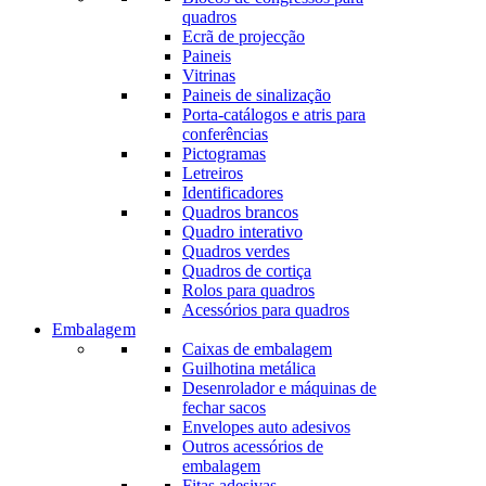
quadros
Ecrã de projecção
Paineis
Vitrinas
Paineis de sinalização
Porta-catálogos e atris para
conferências
Pictogramas
Letreiros
Identificadores
Quadros brancos
Quadro interativo
Quadros verdes
Quadros de cortiça
Rolos para quadros
Acessórios para quadros
Embalagem
Caixas de embalagem
Guilhotina metálica
Desenrolador e máquinas de
fechar sacos
Envelopes auto adesivos
Outros acessórios de
embalagem
Fitas adesivas