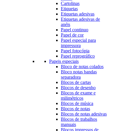
Cartolinas
Etiquetas
Etiquetas adesivas
Etiquetas adesivas de
anéis
Papel continuo
Papel de cor
Papel especial para
impressora
Papel fotocópia
Papel reprográfico
Papeis especiais
Bloco de notas colados
Bloco notas bandas
separadora
Blocos de cartas
Blocos de desenho
Blocos de exame e
milimétricos
Blocos de música
Blocos de notas
Blocos de notas adesivas
Blocos de trabalhos
manuais
Blocos impressos de