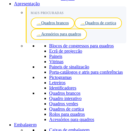
Apresentação
MAIS PROCURADAS
Quadros brancos
Quadros de cortiça
Acessórios para quadros
Blocos de congressos para quadros
Ecrã de projecção
Paineis
Vitrinas
Paineis de sinalização
Porta-catálogos e atris para conferências
Pictogramas
Letreiros
Identificadores
Quadros brancos
Quadro interativo
Quadros verdes
Quadros de cortiça
Rolos para quadros
Acessórios para quadros
Embalagem
Caixas de embalagem