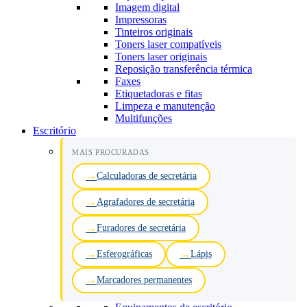
Imagem digital
Impressoras
Tinteiros originais
Toners laser compatíveis
Toners laser originais
Reposição transferência térmica
Faxes
Etiquetadoras e fitas
Limpeza e manutenção
Multifunções
Escritório
MAIS PROCURADAS
Calculadoras de secretária
Agrafadores de secretária
Furadores de secretária
Esferográficas
Lápis
Marcadores permanentes