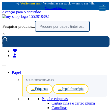
💨
Verão sem suar.
Ventoinhas em stock — envio em 48h.
×
Ver modelos →
Avançar para o conteúdo
Pesquisar produtos...
×
encomendar por telefone :
216 003 523
(chamada rede fixa nacional)
Papel
MAIS PROCURADAS
Etiquetas
Papel fotocópia
Papel e etiquetas
Cartão cinza e cartão pluma
Cartolinas