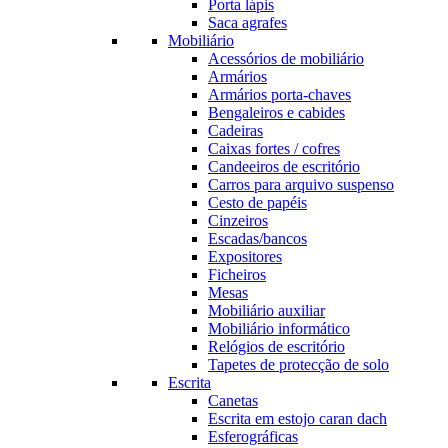
Porta lápis
Saca agrafes
Mobiliário
Acessórios de mobiliário
Armários
Armários porta-chaves
Bengaleiros e cabides
Cadeiras
Caixas fortes / cofres
Candeeiros de escritório
Carros para arquivo suspenso
Cesto de papéis
Cinzeiros
Escadas/bancos
Expositores
Ficheiros
Mesas
Mobiliário auxiliar
Mobiliário informático
Relógios de escritório
Tapetes de protecção de solo
Escrita
Canetas
Escrita em estojo caran dach
Esferográficas