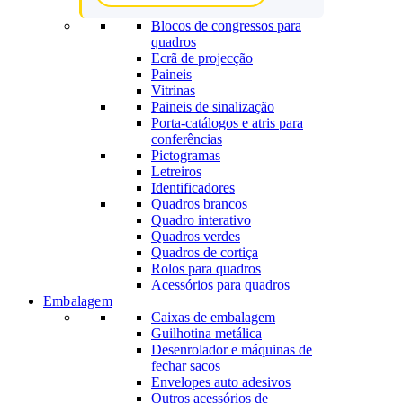
Blocos de congressos para
quadros
Ecrã de projecção
Paineis
Vitrinas
Paineis de sinalização
Porta-catálogos e atris para
conferências
Pictogramas
Letreiros
Identificadores
Quadros brancos
Quadro interativo
Quadros verdes
Quadros de cortiça
Rolos para quadros
Acessórios para quadros
Embalagem
Caixas de embalagem
Guilhotina metálica
Desenrolador e máquinas de
fechar sacos
Envelopes auto adesivos
Outros acessórios de