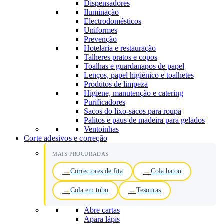
Dispensadores
Iluminação
Electrodomésticos
Uniformes
Prevenção
Hotelaria e restauração
Talheres pratos e copos
Toalhas e guardanapos de papel
Lenços, papel higiénico e toalhetes
Produtos de limpeza
Higiene, manutenção e catering
Purificadores
Sacos do lixo-sacos para roupa
Palitos e paus de madeira para gelados
Ventoinhas
Corte adesivos e correção
MAIS PROCURADAS
Correctores de fita
Cola baton
Cola em tubo
Tesouras
Abre cartas
Apara lápis