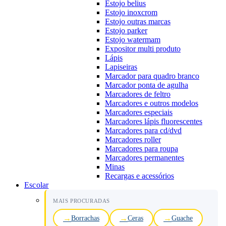
Estojo belius
Estojo inoxcrom
Estojo outras marcas
Estojo parker
Estojo watermam
Expositor multi produto
Lápis
Lapiseiras
Marcador para quadro branco
Marcador ponta de agulha
Marcadores de feltro
Marcadores e outros modelos
Marcadores especiais
Marcadores lápis fluorescentes
Marcadores para cd/dvd
Marcadores roller
Marcadores para roupa
Marcadores permanentes
Minas
Recargas e acessórios
Escolar
MAIS PROCURADAS
Borrachas
Ceras
Guache