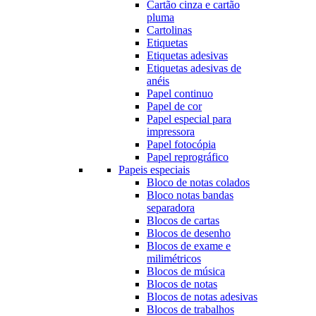
Cartão cinza e cartão
pluma
Cartolinas
Etiquetas
Etiquetas adesivas
Etiquetas adesivas de
anéis
Papel continuo
Papel de cor
Papel especial para
impressora
Papel fotocópia
Papel reprográfico
Papeis especiais
Bloco de notas colados
Bloco notas bandas
separadora
Blocos de cartas
Blocos de desenho
Blocos de exame e
milimétricos
Blocos de música
Blocos de notas
Blocos de notas adesivas
Blocos de trabalhos