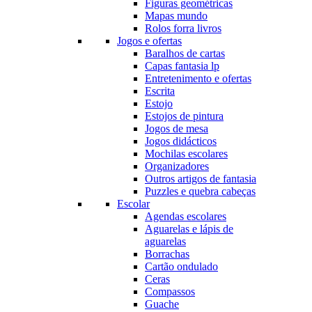
Figuras geométricas
Mapas mundo
Rolos forra livros
Jogos e ofertas
Baralhos de cartas
Capas fantasia lp
Entretenimento e ofertas
Escrita
Estojo
Estojos de pintura
Jogos de mesa
Jogos didácticos
Mochilas escolares
Organizadores
Outros artigos de fantasia
Puzzles e quebra cabeças
Escolar
Agendas escolares
Aguarelas e lápis de
aguarelas
Borrachas
Cartão ondulado
Ceras
Compassos
Guache