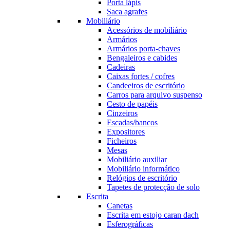
Porta lápis
Saca agrafes
Mobiliário
Acessórios de mobiliário
Armários
Armários porta-chaves
Bengaleiros e cabides
Cadeiras
Caixas fortes / cofres
Candeeiros de escritório
Carros para arquivo suspenso
Cesto de papéis
Cinzeiros
Escadas/bancos
Expositores
Ficheiros
Mesas
Mobiliário auxiliar
Mobiliário informático
Relógios de escritório
Tapetes de protecção de solo
Escrita
Canetas
Escrita em estojo caran dach
Esferográficas