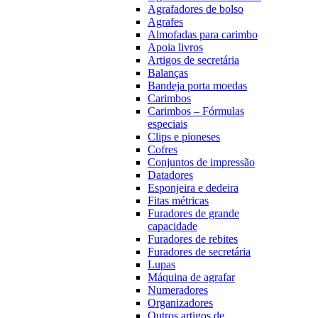
Agrafadores de bolso
Agrafes
Almofadas para carimbo
Apoia livros
Artigos de secretária
Balanças
Bandeja porta moedas
Carimbos
Carimbos – Fórmulas
especiais
Clips e pioneses
Cofres
Conjuntos de impressão
Datadores
Esponjeira e dedeira
Fitas métricas
Furadores de grande
capacidade
Furadores de rebites
Furadores de secretária
Lupas
Máquina de agrafar
Numeradores
Organizadores
Outros artigos de