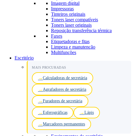
Imagem digital
Impressoras
Tinteiros originais
Toners laser compatíveis
Toners laser originais
Reposição transferência térmica
Faxes
Etiquetadoras e fitas
Limpeza e manutenção
Multifunções
Escritório
MAIS PROCURADAS
Calculadoras de secretária
Agrafadores de secretária
Furadores de secretária
Esferográficas
Lápis
Marcadores permanentes