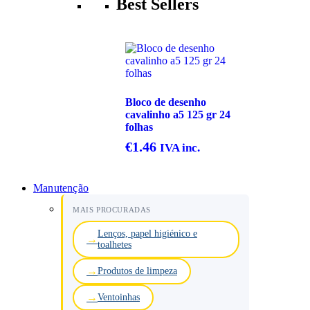
Best Sellers
Bloco de desenho
cavalinho a5 125 gr 24
folhas
€
1.46
IVA inc.
Manutenção
MAIS PROCURADAS
Lenços, papel higiénico e
toalhetes
Produtos de limpeza
Ventoinhas