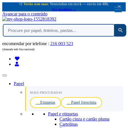
💨
Verão sem suar.
Ventoinhas em stock — envio em 48h.
×
Ver modelos →
Avançar para o conteúdo
encomendar por telefone :
216 003 523
(chamada rede fixa nacional)
Papel
MAIS PROCURADAS
Etiquetas
Papel fotocópia
Papel e etiquetas
Cartão cinza e cartão pluma
Cartolinas