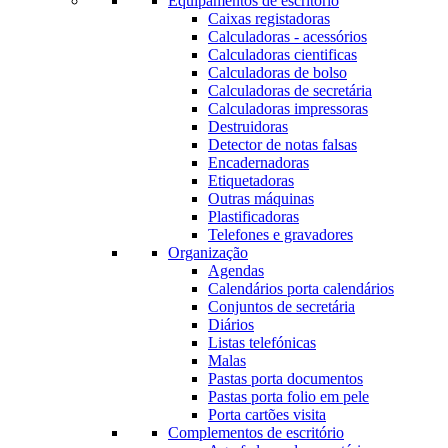
Equipamentos de escritório
Caixas registadoras
Calculadoras - acessórios
Calculadoras cientificas
Calculadoras de bolso
Calculadoras de secretária
Calculadoras impressoras
Destruidoras
Detector de notas falsas
Encadernadoras
Etiquetadoras
Outras máquinas
Plastificadoras
Telefones e gravadores
Organização
Agendas
Calendários porta calendários
Conjuntos de secretária
Diários
Listas telefónicas
Malas
Pastas porta documentos
Pastas porta folio em pele
Porta cartões visita
Complementos de escritório