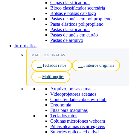
Capas classificadoras
Bloco classificador secretária
Bolsas e bolsas catálogo
Pastas de anéis em polipropileno
Pasta elásticos polipropileno
Pastas classificadoras
Pastas de anéis em cartão
Pastas de arquivo
Informatica
MAIS PROCURADAS
Teclados ratos
Tinteiros originais
Multifunções
Arquivo, bolsas e malas
Videoprojetores acetatos
Conectividade cabos wifi hub
Ergonomia
Fitas para maquinas
Teclados ratos
Colunas microfones webcam
Pilhas alcalinas recarregáveis
Suportes opticos cd e dvd