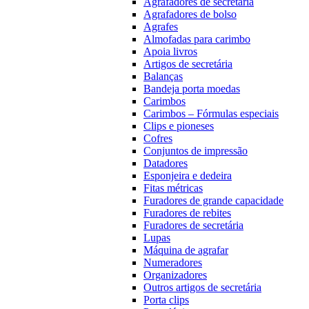
Agrafadores de secretária
Agrafadores de bolso
Agrafes
Almofadas para carimbo
Apoia livros
Artigos de secretária
Balanças
Bandeja porta moedas
Carimbos
Carimbos – Fórmulas especiais
Clips e pioneses
Cofres
Conjuntos de impressão
Datadores
Esponjeira e dedeira
Fitas métricas
Furadores de grande capacidade
Furadores de rebites
Furadores de secretária
Lupas
Máquina de agrafar
Numeradores
Organizadores
Outros artigos de secretária
Porta clips