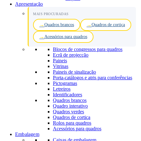
Apresentação
MAIS PROCURADAS
Quadros brancos
Quadros de cortiça
Acessórios para quadros
Blocos de congressos para quadros
Ecrã de projecção
Paineis
Vitrinas
Paineis de sinalização
Porta-catálogos e atris para conferências
Pictogramas
Letreiros
Identificadores
Quadros brancos
Quadro interativo
Quadros verdes
Quadros de cortiça
Rolos para quadros
Acessórios para quadros
Embalagem
Caixas de embalagem