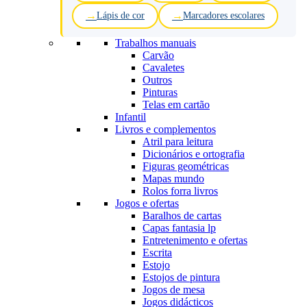
Lápis de cor
Marcadores escolares
Trabalhos manuais
Carvão
Cavaletes
Outros
Pinturas
Telas em cartão
Infantil
Livros e complementos
Atril para leitura
Dicionários e ortografia
Figuras geométricas
Mapas mundo
Rolos forra livros
Jogos e ofertas
Baralhos de cartas
Capas fantasia lp
Entretenimento e ofertas
Escrita
Estojo
Estojos de pintura
Jogos de mesa
Jogos didácticos