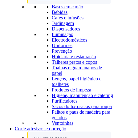
Bases em cartão
Bebidas
Cafés e infusões
Jardinagem
Dispensadores
Iluminação
Electrodomésticos
Uniformes
Prevenção
Hotelaria e restauração
Talheres pratos e copos
Toalhas e guardanapos de
papel
Lenços, papel higiénico e
toalhetes
Produtos de limpeza
Higiene, manutenção e catering
Purificadores
Sacos do lixo-sacos para roupa
Palitos e paus de madeira para
gelados
Ventoinhas
Corte adesivos e correção