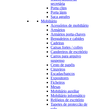
secretária
Porta clips
Porta lápis
Saca agrafes
Mobiliário
Acessórios de mobiliário
Armários
Armários porta-chaves
Bengaleiros e cabides
Cadeiras
Caixas fortes / cofres
Candeeiros de escritório
Carros para arquivo
suspenso
Cesto de papéis
Cinzeiros
Escadas/bancos
Expositores
Ficheiros
Mesas
Mobiliário auxiliar
Mobiliário informático
Relógios de escritório
Tapetes de protecção de
solo