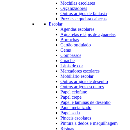
Mochilas escolares
Organizadores
Outros artigos de fantasia
Puzzles e quebra cabeças
Escolar
Agendas escolares
Aguarelas e lápis de aguarelas
Borrachas
Cartão ondulado
Ceras
Compassos
Guache
Lápis de cor
Marcadores escolares
Mobiliário escolar
Outros artigos de desenho
Outros artigos escolares
Papel celofane
Papel crepe
Papel e laminas de desenho
Papel metalizado
Papel seda
Pinceis escolares
Pintura a dedos e maquilhagem
Réguas