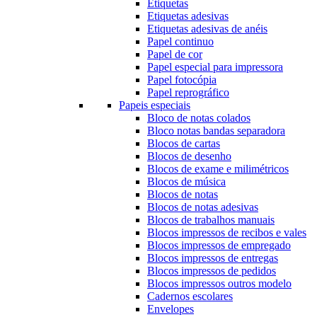
Etiquetas
Etiquetas adesivas
Etiquetas adesivas de anéis
Papel continuo
Papel de cor
Papel especial para impressora
Papel fotocópia
Papel reprográfico
Papeis especiais
Bloco de notas colados
Bloco notas bandas separadora
Blocos de cartas
Blocos de desenho
Blocos de exame e milimétricos
Blocos de música
Blocos de notas
Blocos de notas adesivas
Blocos de trabalhos manuais
Blocos impressos de recibos e vales
Blocos impressos de empregado
Blocos impressos de entregas
Blocos impressos de pedidos
Blocos impressos outros modelo
Cadernos escolares
Envelopes