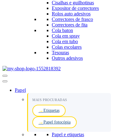
Cisalhas e guilhotinas
Expositor de correctores
Rolos auto adesivos
Correctores de frasco
Correctores de fita
Cola baton
Cola em spray
Cola em tubo
Colas escolares
Tesouras
Outros adesivos
Menu
de
navegação
Papel
MAIS PROCURADAS
Etiquetas
Papel fotocópia
Papel e etiquetas