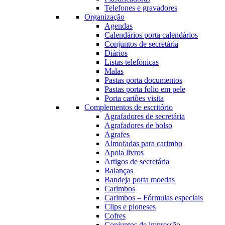
Telefones e gravadores
Organização
Agendas
Calendários porta calendários
Conjuntos de secretária
Diários
Listas telefónicas
Malas
Pastas porta documentos
Pastas porta folio em pele
Porta cartões visita
Complementos de escritório
Agrafadores de secretária
Agrafadores de bolso
Agrafes
Almofadas para carimbo
Apoia livros
Artigos de secretária
Balanças
Bandeja porta moedas
Carimbos
Carimbos – Fórmulas especiais
Clips e pioneses
Cofres
Conjuntos de impressão