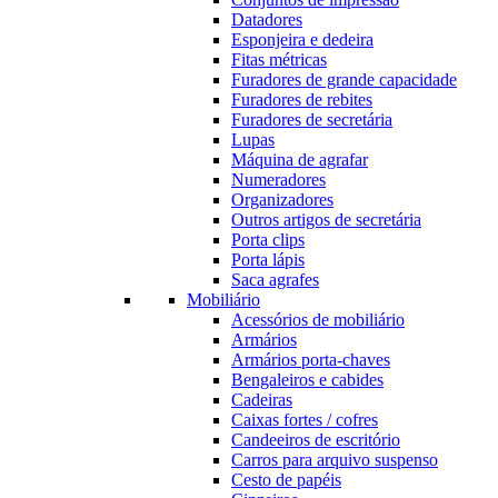
Datadores
Esponjeira e dedeira
Fitas métricas
Furadores de grande capacidade
Furadores de rebites
Furadores de secretária
Lupas
Máquina de agrafar
Numeradores
Organizadores
Outros artigos de secretária
Porta clips
Porta lápis
Saca agrafes
Mobiliário
Acessórios de mobiliário
Armários
Armários porta-chaves
Bengaleiros e cabides
Cadeiras
Caixas fortes / cofres
Candeeiros de escritório
Carros para arquivo suspenso
Cesto de papéis