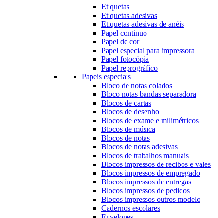
Etiquetas
Etiquetas adesivas
Etiquetas adesivas de anéis
Papel continuo
Papel de cor
Papel especial para impressora
Papel fotocópia
Papel reprográfico
Papeis especiais
Bloco de notas colados
Bloco notas bandas separadora
Blocos de cartas
Blocos de desenho
Blocos de exame e milimétricos
Blocos de música
Blocos de notas
Blocos de notas adesivas
Blocos de trabalhos manuais
Blocos impressos de recibos e vales
Blocos impressos de empregado
Blocos impressos de entregas
Blocos impressos de pedidos
Blocos impressos outros modelo
Cadernos escolares
Envelopes