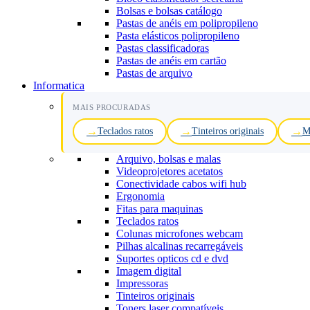
Bolsas e bolsas catálogo
Pastas de anéis em polipropileno
Pasta elásticos polipropileno
Pastas classificadoras
Pastas de anéis em cartão
Pastas de arquivo
Informatica
MAIS PROCURADAS
Teclados ratos
Tinteiros originais
M
Arquivo, bolsas e malas
Videoprojetores acetatos
Conectividade cabos wifi hub
Ergonomia
Fitas para maquinas
Teclados ratos
Colunas microfones webcam
Pilhas alcalinas recarregáveis
Suportes opticos cd e dvd
Imagem digital
Impressoras
Tinteiros originais
Toners laser compatíveis