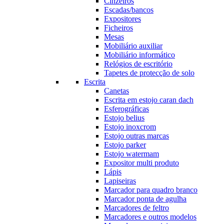
Cinzeiros
Escadas/bancos
Expositores
Ficheiros
Mesas
Mobiliário auxiliar
Mobiliário informático
Relógios de escritório
Tapetes de protecção de solo
Escrita
Canetas
Escrita em estojo caran dach
Esferográficas
Estojo belius
Estojo inoxcrom
Estojo outras marcas
Estojo parker
Estojo watermam
Expositor multi produto
Lápis
Lapiseiras
Marcador para quadro branco
Marcador ponta de agulha
Marcadores de feltro
Marcadores e outros modelos