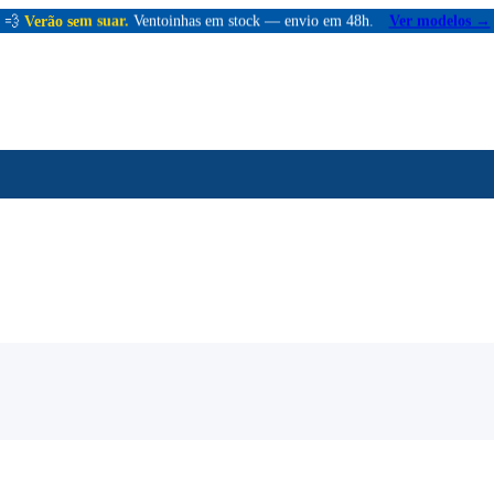
💨
Verão sem suar.
Ventoinhas em stock — envio em 48h.
Ver modelos →