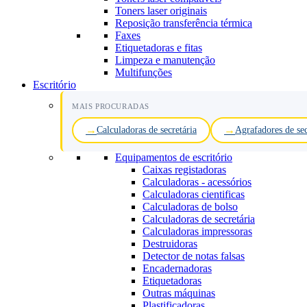
Toners laser originais
Reposição transferência térmica
Faxes
Etiquetadoras e fitas
Limpeza e manutenção
Multifunções
Escritório
MAIS PROCURADAS
Calculadoras de secretária
Agrafadores de sec
Equipamentos de escritório
Caixas registadoras
Calculadoras - acessórios
Calculadoras cientificas
Calculadoras de bolso
Calculadoras de secretária
Calculadoras impressoras
Destruidoras
Detector de notas falsas
Encadernadoras
Etiquetadoras
Outras máquinas
Plastificadoras