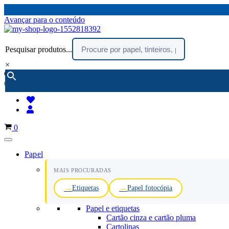
Avançar para o conteúdo
Pesquisar produtos...
×
encomendar por telefone :
216 003 523
(chamada rede fixa nacional)
Carrinho
0
Papel
MAIS PROCURADAS
Etiquetas
Papel fotocópia
Papel e etiquetas
Cartão cinza e cartão pluma
Cartolinas