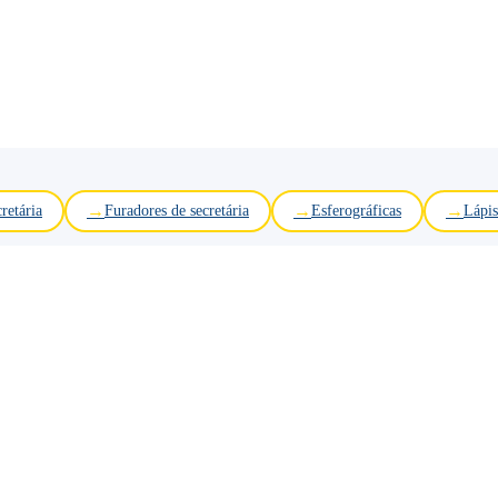
retária
Furadores de secretária
Esferográficas
Lápis