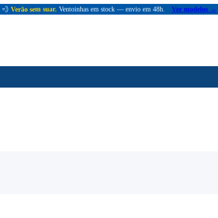
💨
Verão sem suar.
Ventoinhas em stock — envio em 48h.
Ver modelos →