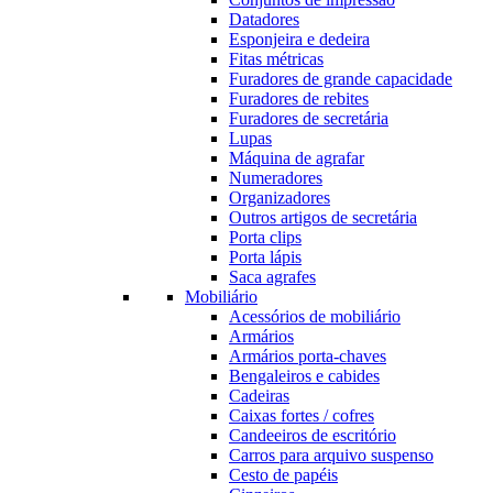
Datadores
Esponjeira e dedeira
Fitas métricas
Furadores de grande capacidade
Furadores de rebites
Furadores de secretária
Lupas
Máquina de agrafar
Numeradores
Organizadores
Outros artigos de secretária
Porta clips
Porta lápis
Saca agrafes
Mobiliário
Acessórios de mobiliário
Armários
Armários porta-chaves
Bengaleiros e cabides
Cadeiras
Caixas fortes / cofres
Candeeiros de escritório
Carros para arquivo suspenso
Cesto de papéis