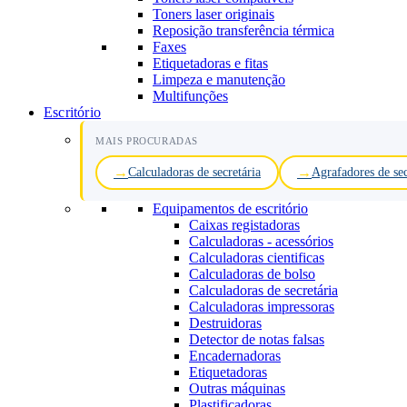
Toners laser originais
Reposição transferência térmica
Faxes
Etiquetadoras e fitas
Limpeza e manutenção
Multifunções
Escritório
MAIS PROCURADAS
Calculadoras de secretária
Agrafadores de sec
Equipamentos de escritório
Caixas registadoras
Calculadoras - acessórios
Calculadoras cientificas
Calculadoras de bolso
Calculadoras de secretária
Calculadoras impressoras
Destruidoras
Detector de notas falsas
Encadernadoras
Etiquetadoras
Outras máquinas
Plastificadoras