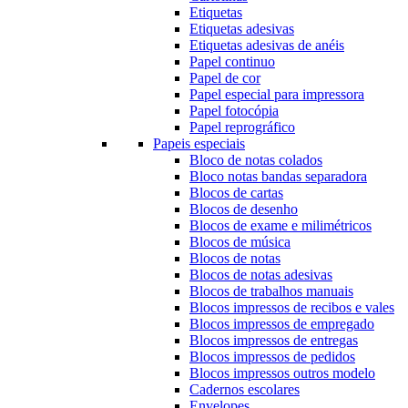
Etiquetas
Etiquetas adesivas
Etiquetas adesivas de anéis
Papel continuo
Papel de cor
Papel especial para impressora
Papel fotocópia
Papel reprográfico
Papeis especiais
Bloco de notas colados
Bloco notas bandas separadora
Blocos de cartas
Blocos de desenho
Blocos de exame e milimétricos
Blocos de música
Blocos de notas
Blocos de notas adesivas
Blocos de trabalhos manuais
Blocos impressos de recibos e vales
Blocos impressos de empregado
Blocos impressos de entregas
Blocos impressos de pedidos
Blocos impressos outros modelo
Cadernos escolares
Envelopes