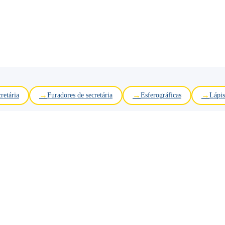
retária
Furadores de secretária
Esferográficas
Lápis