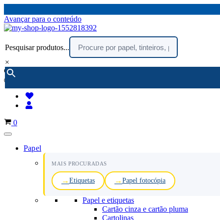
Avançar para o conteúdo
Pesquisar produtos...
×
encomendar por telefone :
216 003 523
(chamada rede fixa nacional)
Carrinho
0
Papel
MAIS PROCURADAS
Etiquetas
Papel fotocópia
Papel e etiquetas
Cartão cinza e cartão pluma
Cartolinas