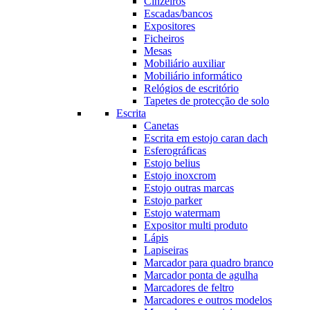
Cinzeiros
Escadas/bancos
Expositores
Ficheiros
Mesas
Mobiliário auxiliar
Mobiliário informático
Relógios de escritório
Tapetes de protecção de solo
Escrita
Canetas
Escrita em estojo caran dach
Esferográficas
Estojo belius
Estojo inoxcrom
Estojo outras marcas
Estojo parker
Estojo watermam
Expositor multi produto
Lápis
Lapiseiras
Marcador para quadro branco
Marcador ponta de agulha
Marcadores de feltro
Marcadores e outros modelos