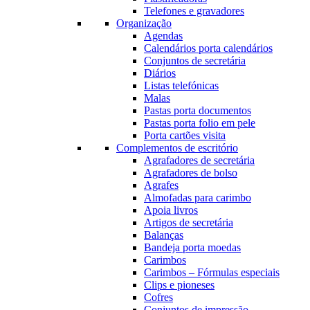
Telefones e gravadores
Organização
Agendas
Calendários porta calendários
Conjuntos de secretária
Diários
Listas telefónicas
Malas
Pastas porta documentos
Pastas porta folio em pele
Porta cartões visita
Complementos de escritório
Agrafadores de secretária
Agrafadores de bolso
Agrafes
Almofadas para carimbo
Apoia livros
Artigos de secretária
Balanças
Bandeja porta moedas
Carimbos
Carimbos – Fórmulas especiais
Clips e pioneses
Cofres
Conjuntos de impressão