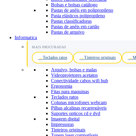
Bolsas e bolsas catálogo
Pastas de anéis em polipropileno
Pasta elásticos polipropileno
Pastas classificadoras
Pastas de anéis em cartão
Pastas de arquivo
Informatica
MAIS PROCURADAS
Teclados ratos
Tinteiros originais
M
Arquivo, bolsas e malas
Videoprojetores acetatos
Conectividade cabos wifi hub
Ergonomia
Fitas para maquinas
Teclados ratos
Colunas microfones webcam
Pilhas alcalinas recarregáveis
Suportes opticos cd e dvd
Imagem digital
Impressoras
Tinteiros originais
Toners laser compatíveis