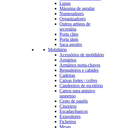
Lupas
Máquina de agrafar
Numeradores
Organizadores
Outros artigos de
secretária
Porta clips
Porta lápis
Saca agrafes
Mobiliário
Acessórios de mobiliário
Armários
Armários porta-chaves
Bengaleiros e cabides
Cadeiras
Caixas fortes / cofres
Candeeiros de escritório
Carros para arquivo
suspenso
Cesto de papéis
Cinzeiros
Escadas/bancos
Expositores
Ficheiros
Mesas