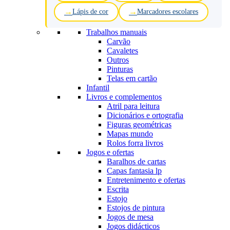
Lápis de cor
Marcadores escolares
Trabalhos manuais
Carvão
Cavaletes
Outros
Pinturas
Telas em cartão
Infantil
Livros e complementos
Atril para leitura
Dicionários e ortografia
Figuras geométricas
Mapas mundo
Rolos forra livros
Jogos e ofertas
Baralhos de cartas
Capas fantasia lp
Entretenimento e ofertas
Escrita
Estojo
Estojos de pintura
Jogos de mesa
Jogos didácticos