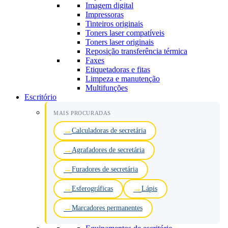
Imagem digital
Impressoras
Tinteiros originais
Toners laser compatíveis
Toners laser originais
Reposição transferência térmica
Faxes
Etiquetadoras e fitas
Limpeza e manutenção
Multifunções
Escritório
MAIS PROCURADAS
Calculadoras de secretária
Agrafadores de secretária
Furadores de secretária
Esferográficas
Lápis
Marcadores permanentes