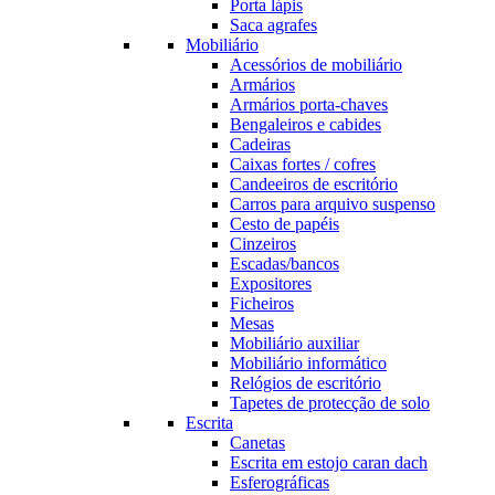
Porta lápis
Saca agrafes
Mobiliário
Acessórios de mobiliário
Armários
Armários porta-chaves
Bengaleiros e cabides
Cadeiras
Caixas fortes / cofres
Candeeiros de escritório
Carros para arquivo suspenso
Cesto de papéis
Cinzeiros
Escadas/bancos
Expositores
Ficheiros
Mesas
Mobiliário auxiliar
Mobiliário informático
Relógios de escritório
Tapetes de protecção de solo
Escrita
Canetas
Escrita em estojo caran dach
Esferográficas