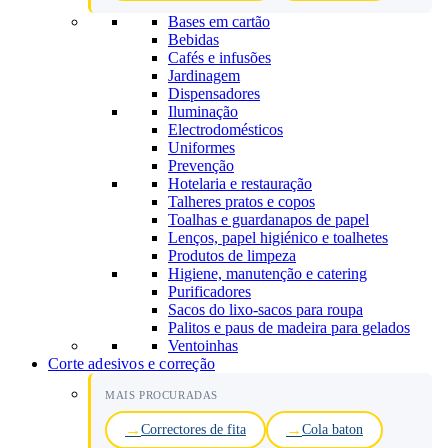
Bases em cartão
Bebidas
Cafés e infusões
Jardinagem
Dispensadores
Iluminação
Electrodomésticos
Uniformes
Prevenção
Hotelaria e restauração
Talheres pratos e copos
Toalhas e guardanapos de papel
Lenços, papel higiénico e toalhetes
Produtos de limpeza
Higiene, manutenção e catering
Purificadores
Sacos do lixo-sacos para roupa
Palitos e paus de madeira para gelados
Ventoinhas
Corte adesivos e correção
MAIS PROCURADAS
Correctores de fita
Cola baton