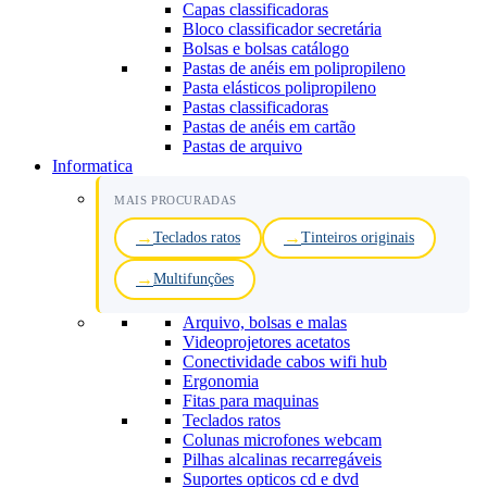
Capas classificadoras
Bloco classificador secretária
Bolsas e bolsas catálogo
Pastas de anéis em polipropileno
Pasta elásticos polipropileno
Pastas classificadoras
Pastas de anéis em cartão
Pastas de arquivo
Informatica
MAIS PROCURADAS
Teclados ratos
Tinteiros originais
Multifunções
Arquivo, bolsas e malas
Videoprojetores acetatos
Conectividade cabos wifi hub
Ergonomia
Fitas para maquinas
Teclados ratos
Colunas microfones webcam
Pilhas alcalinas recarregáveis
Suportes opticos cd e dvd