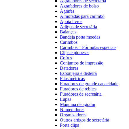
Agrafadores de secretária
Agrafadores de bolso
Agrafes
Almofadas para carimbo
Apoia livros
Artigos de secretária
Balanças
Bandeja porta moedas
Carimbos
Carimbos – Fórmulas especiais
Clips e pioneses
Cofres
Conjuntos de impressão
Datadores
Esponjeira e dedeira
Fitas métricas
Furadores de grande capacidade
Furadores de rebites
Furadores de secretária
Lupas
Máquina de agrafar
Numeradores
Organizadores
Outros artigos de secretária
Porta clips