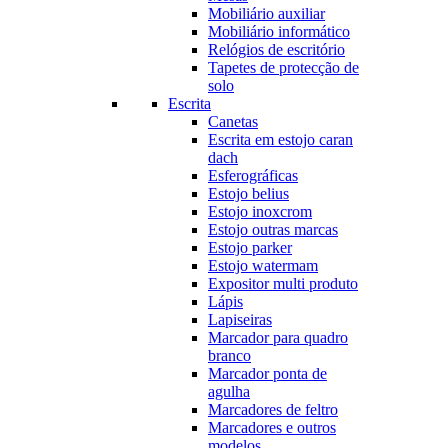
Mobiliário auxiliar
Mobiliário informático
Relógios de escritório
Tapetes de protecção de
solo
Escrita
Canetas
Escrita em estojo caran
dach
Esferográficas
Estojo belius
Estojo inoxcrom
Estojo outras marcas
Estojo parker
Estojo watermam
Expositor multi produto
Lápis
Lapiseiras
Marcador para quadro
branco
Marcador ponta de
agulha
Marcadores de feltro
Marcadores e outros
modelos