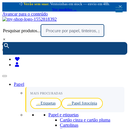
💨
Verão sem suar.
Ventoinhas em stock — envio em 48h.
×
Ver modelos →
Avançar para o conteúdo
Pesquisar produtos...
×
encomendar por telefone :
216 003 523
(chamada rede fixa nacional)
Papel
MAIS PROCURADAS
Etiquetas
Papel fotocópia
Papel e etiquetas
Cartão cinza e cartão pluma
Cartolinas