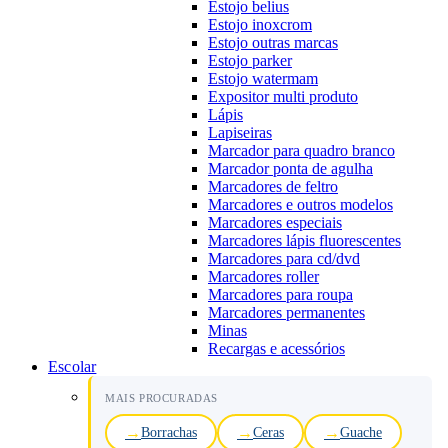
Estojo belius
Estojo inoxcrom
Estojo outras marcas
Estojo parker
Estojo watermam
Expositor multi produto
Lápis
Lapiseiras
Marcador para quadro branco
Marcador ponta de agulha
Marcadores de feltro
Marcadores e outros modelos
Marcadores especiais
Marcadores lápis fluorescentes
Marcadores para cd/dvd
Marcadores roller
Marcadores para roupa
Marcadores permanentes
Minas
Recargas e acessórios
Escolar
MAIS PROCURADAS
Borrachas
Ceras
Guache