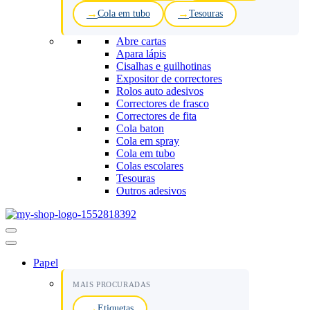
Cola em tubo
Tesouras
Abre cartas
Apara lápis
Cisalhas e guilhotinas
Expositor de correctores
Rolos auto adesivos
Correctores de frasco
Correctores de fita
Cola baton
Cola em spray
Cola em tubo
Colas escolares
Tesouras
Outros adesivos
Menu
de
navegação
Papel
MAIS PROCURADAS
Etiquetas