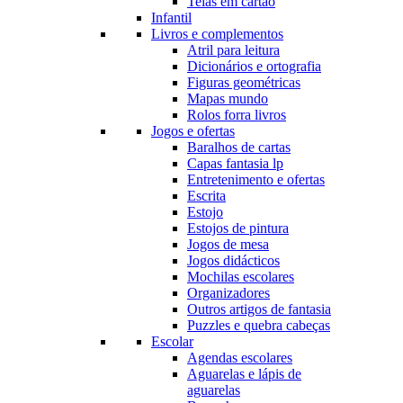
Telas em cartão
Infantil
Livros e complementos
Atril para leitura
Dicionários e ortografia
Figuras geométricas
Mapas mundo
Rolos forra livros
Jogos e ofertas
Baralhos de cartas
Capas fantasia lp
Entretenimento e ofertas
Escrita
Estojo
Estojos de pintura
Jogos de mesa
Jogos didácticos
Mochilas escolares
Organizadores
Outros artigos de fantasia
Puzzles e quebra cabeças
Escolar
Agendas escolares
Aguarelas e lápis de
aguarelas