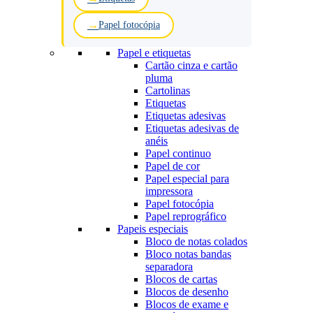
Papel fotocópia
Papel e etiquetas
Cartão cinza e cartão
pluma
Cartolinas
Etiquetas
Etiquetas adesivas
Etiquetas adesivas de
anéis
Papel continuo
Papel de cor
Papel especial para
impressora
Papel fotocópia
Papel reprográfico
Papeis especiais
Bloco de notas colados
Bloco notas bandas
separadora
Blocos de cartas
Blocos de desenho
Blocos de exame e