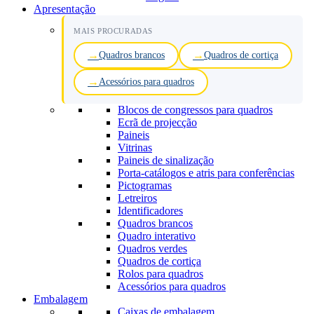
Apresentação
MAIS PROCURADAS
Quadros brancos
Quadros de cortiça
Acessórios para quadros
Blocos de congressos para quadros
Ecrã de projecção
Paineis
Vitrinas
Paineis de sinalização
Porta-catálogos e atris para conferências
Pictogramas
Letreiros
Identificadores
Quadros brancos
Quadro interativo
Quadros verdes
Quadros de cortiça
Rolos para quadros
Acessórios para quadros
Embalagem
Caixas de embalagem