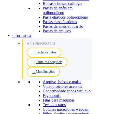
Bolsas e bolsas catálogo
Pastas de anéis em
polipropileno
Pasta elásticos polipropileno
Pastas classificadoras
Pastas de anéis em cartão
Pastas de arquivo
Informatica
MAIS PROCURADAS
Teclados ratos
Tinteiros originais
Multifunções
Arquivo, bolsas e malas
Videoprojetores acetatos
Conectividade cabos wifi hub
Ergonomia
Fitas para maquinas
Teclados ratos
Colunas microfones webcam
Pilhas alcalinas recarregáveis