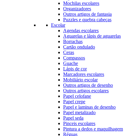
Mochilas escolares
Organizadores
Outros artigos de fantasia
Puzzles e quebra cabeças
Escolar
Agendas escolares
Aguarelas e lápis de aguarelas
Borrachas
Cartão ondulado
Ceras
Compassos
Guache
Lápis de cor
Marcadores escolares
Mobiliário escolar
Outros artigos de desenho
Outros artigos escolares
Papel celofane
Papel crepe
Papel e laminas de desenho
Papel metalizado
Papel seda
Pinceis escolares
Pintura a dedos e maquilhagem
Réguas