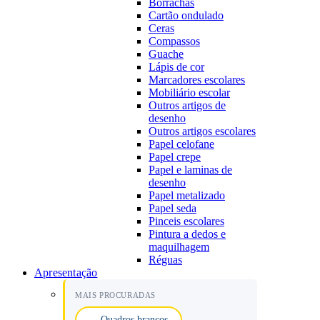
Borrachas
Cartão ondulado
Ceras
Compassos
Guache
Lápis de cor
Marcadores escolares
Mobiliário escolar
Outros artigos de
desenho
Outros artigos escolares
Papel celofane
Papel crepe
Papel e laminas de
desenho
Papel metalizado
Papel seda
Pinceis escolares
Pintura a dedos e
maquilhagem
Réguas
Apresentação
MAIS PROCURADAS
Quadros brancos