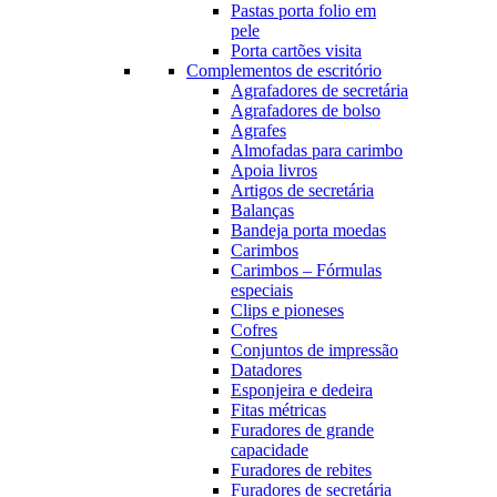
Pastas porta folio em
pele
Porta cartões visita
Complementos de escritório
Agrafadores de secretária
Agrafadores de bolso
Agrafes
Almofadas para carimbo
Apoia livros
Artigos de secretária
Balanças
Bandeja porta moedas
Carimbos
Carimbos – Fórmulas
especiais
Clips e pioneses
Cofres
Conjuntos de impressão
Datadores
Esponjeira e dedeira
Fitas métricas
Furadores de grande
capacidade
Furadores de rebites
Furadores de secretária