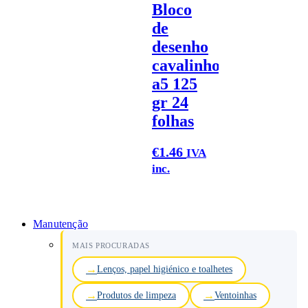
Bloco
de
desenho
cavalinho
a5 125
gr 24
folhas
€
1.46
IVA
inc.
Manutenção
MAIS PROCURADAS
Lenços, papel higiénico e toalhetes
Produtos de limpeza
Ventoinhas