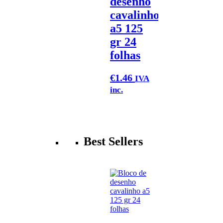
desenho
cavalinho
a5 125
gr 24
folhas
€
1.46
IVA
inc.
Best Sellers