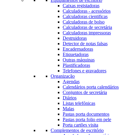
Equipamentos de escritório
Caixas registadoras
Calculadoras - acessórios
Calculadoras cientificas
Calculadoras de bolso
Calculadoras de secretária
Calculadoras impressoras
Destruidoras
Detector de notas falsas
Encadernadoras
Etiquetadoras
Outras máquinas
Plastificadoras
Telefones e gravadores
Organização
Agendas
Calendários porta calendários
Conjuntos de secretária
Diários
Listas telefónicas
Malas
Pastas porta documentos
Pastas porta folio em pele
Porta cartões visita
Complementos de escritório