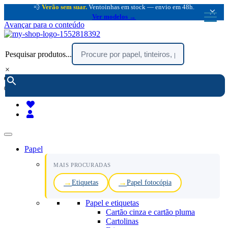
💨
Verão sem suar.
Ventoinhas em stock — envio em 48h.
×
Ver modelos →
Avançar para o conteúdo
Pesquisar produtos...
×
encomendar por telefone :
216 003 523
(chamada rede fixa nacional)
Papel
MAIS PROCURADAS
Etiquetas
Papel fotocópia
Papel e etiquetas
Cartão cinza e cartão pluma
Cartolinas