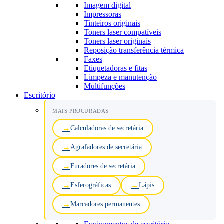
Imagem digital
Impressoras
Tinteiros originais
Toners laser compatíveis
Toners laser originais
Reposição transferência térmica
Faxes
Etiquetadoras e fitas
Limpeza e manutenção
Multifunções
Escritório
MAIS PROCURADAS
Calculadoras de secretária
Agrafadores de secretária
Furadores de secretária
Esferográficas
Lápis
Marcadores permanentes