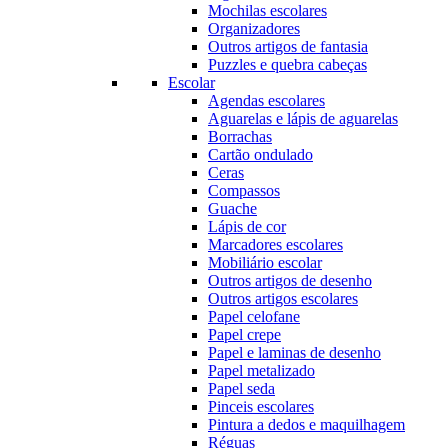
Mochilas escolares
Organizadores
Outros artigos de fantasia
Puzzles e quebra cabeças
Escolar
Agendas escolares
Aguarelas e lápis de aguarelas
Borrachas
Cartão ondulado
Ceras
Compassos
Guache
Lápis de cor
Marcadores escolares
Mobiliário escolar
Outros artigos de desenho
Outros artigos escolares
Papel celofane
Papel crepe
Papel e laminas de desenho
Papel metalizado
Papel seda
Pinceis escolares
Pintura a dedos e maquilhagem
Réguas