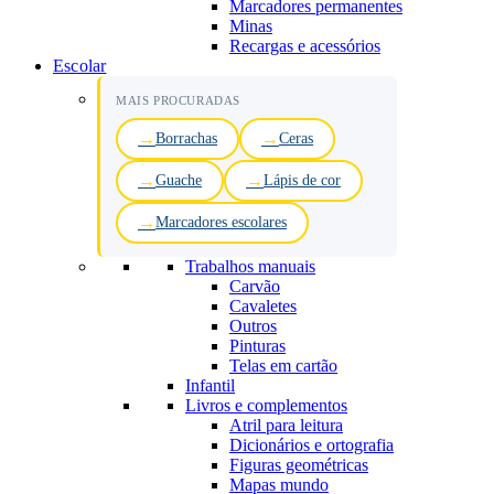
Marcadores permanentes
Minas
Recargas e acessórios
Escolar
MAIS PROCURADAS
Borrachas
Ceras
Guache
Lápis de cor
Marcadores escolares
Trabalhos manuais
Carvão
Cavaletes
Outros
Pinturas
Telas em cartão
Infantil
Livros e complementos
Atril para leitura
Dicionários e ortografia
Figuras geométricas
Mapas mundo