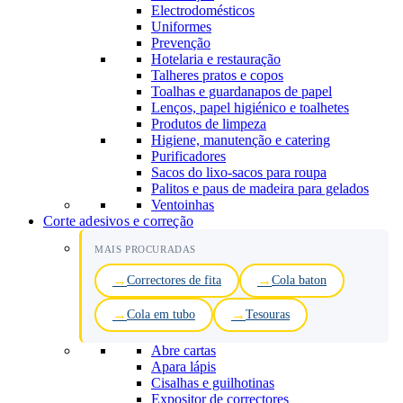
Electrodomésticos
Uniformes
Prevenção
Hotelaria e restauração
Talheres pratos e copos
Toalhas e guardanapos de papel
Lenços, papel higiénico e toalhetes
Produtos de limpeza
Higiene, manutenção e catering
Purificadores
Sacos do lixo-sacos para roupa
Palitos e paus de madeira para gelados
Ventoinhas
Corte adesivos e correção
MAIS PROCURADAS
Correctores de fita
Cola baton
Cola em tubo
Tesouras
Abre cartas
Apara lápis
Cisalhas e guilhotinas
Expositor de correctores