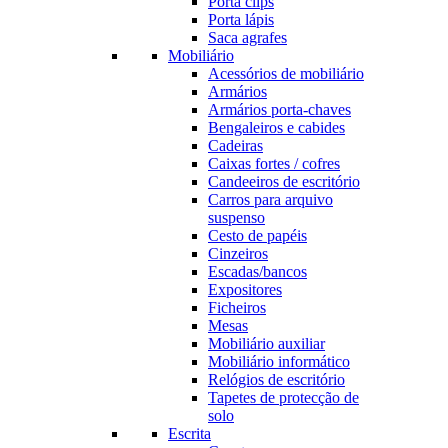
Porta clips
Porta lápis
Saca agrafes
Mobiliário
Acessórios de mobiliário
Armários
Armários porta-chaves
Bengaleiros e cabides
Cadeiras
Caixas fortes / cofres
Candeeiros de escritório
Carros para arquivo
suspenso
Cesto de papéis
Cinzeiros
Escadas/bancos
Expositores
Ficheiros
Mesas
Mobiliário auxiliar
Mobiliário informático
Relógios de escritório
Tapetes de protecção de
solo
Escrita