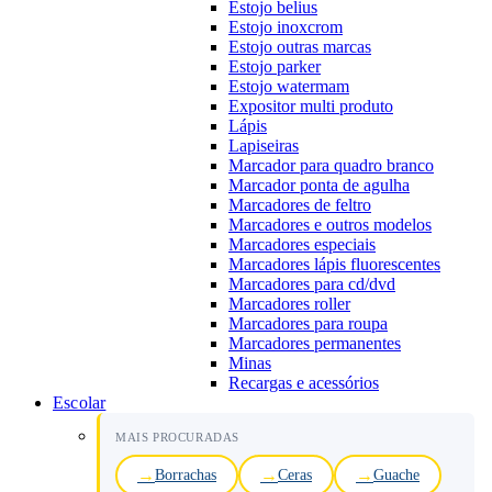
Estojo belius
Estojo inoxcrom
Estojo outras marcas
Estojo parker
Estojo watermam
Expositor multi produto
Lápis
Lapiseiras
Marcador para quadro branco
Marcador ponta de agulha
Marcadores de feltro
Marcadores e outros modelos
Marcadores especiais
Marcadores lápis fluorescentes
Marcadores para cd/dvd
Marcadores roller
Marcadores para roupa
Marcadores permanentes
Minas
Recargas e acessórios
Escolar
MAIS PROCURADAS
Borrachas
Ceras
Guache