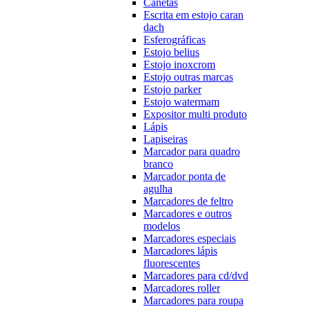
Canetas
Escrita em estojo caran
dach
Esferográficas
Estojo belius
Estojo inoxcrom
Estojo outras marcas
Estojo parker
Estojo watermam
Expositor multi produto
Lápis
Lapiseiras
Marcador para quadro
branco
Marcador ponta de
agulha
Marcadores de feltro
Marcadores e outros
modelos
Marcadores especiais
Marcadores lápis
fluorescentes
Marcadores para cd/dvd
Marcadores roller
Marcadores para roupa