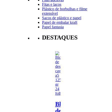
Fitas e laços
Plástico de borbulhas e filme
extensível
Sacos de plástico e papel
Papel de embalar kraft
Papel fantasia
DESTAQUES
Bloco
de