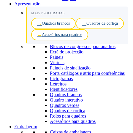
Apresentação
MAIS PROCURADAS
Quadros brancos
Quadros de cortiça
Acessórios para quadros
Blocos de congressos para quadros
Ecrã de projecção
Paineis
Vitrinas
Paineis de sinalização
Porta-catálogos e atris para conferências
Pictogramas
Letreiros
Identificadores
Quadros brancos
Quadro interativo
Quadros verdes
Quadros de cortiça
Rolos para quadros
Acessórios para quadros
Embalagem
Caixas de embalagem