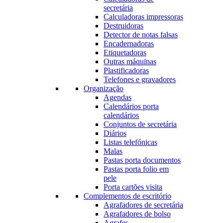
secretária
Calculadoras impressoras
Destruidoras
Detector de notas falsas
Encadernadoras
Etiquetadoras
Outras máquinas
Plastificadoras
Telefones e gravadores
Organização
Agendas
Calendários porta
calendários
Conjuntos de secretária
Diários
Listas telefónicas
Malas
Pastas porta documentos
Pastas porta folio em
pele
Porta cartões visita
Complementos de escritório
Agrafadores de secretária
Agrafadores de bolso
Agrafes