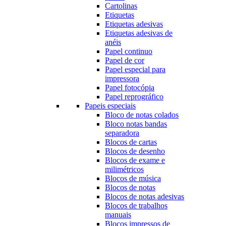
Cartolinas
Etiquetas
Etiquetas adesivas
Etiquetas adesivas de
anéis
Papel continuo
Papel de cor
Papel especial para
impressora
Papel fotocópia
Papel reprográfico
Papeis especiais
Bloco de notas colados
Bloco notas bandas
separadora
Blocos de cartas
Blocos de desenho
Blocos de exame e
milimétricos
Blocos de música
Blocos de notas
Blocos de notas adesivas
Blocos de trabalhos
manuais
Blocos impressos de