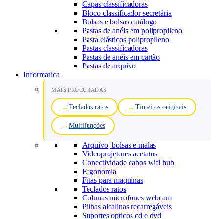
Capas classificadoras
Bloco classificador secretária
Bolsas e bolsas catálogo
Pastas de anéis em polipropileno
Pasta elásticos polipropileno
Pastas classificadoras
Pastas de anéis em cartão
Pastas de arquivo
Informatica
MAIS PROCURADAS
Teclados ratos
Tinteiros originais
Multifunções
Arquivo, bolsas e malas
Videoprojetores acetatos
Conectividade cabos wifi hub
Ergonomia
Fitas para maquinas
Teclados ratos
Colunas microfones webcam
Pilhas alcalinas recarregáveis
Suportes opticos cd e dvd