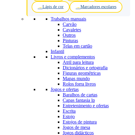
Lápis de cor
Marcadores escolares
Trabalhos manuais
Carvão
Cavaletes
Outros
Pinturas
Telas em cartão
Infantil
Livros e complementos
Atril para leitura
Dicionários e ortografia
Figuras geométricas
Mapas mundo
Rolos forra livros
Jogos e ofertas
Baralhos de cartas
Capas fantasia lp
Entretenimento e ofertas
Escrita
Estojo
Estojos de pintura
Jogos de mesa
Jogos didácticos