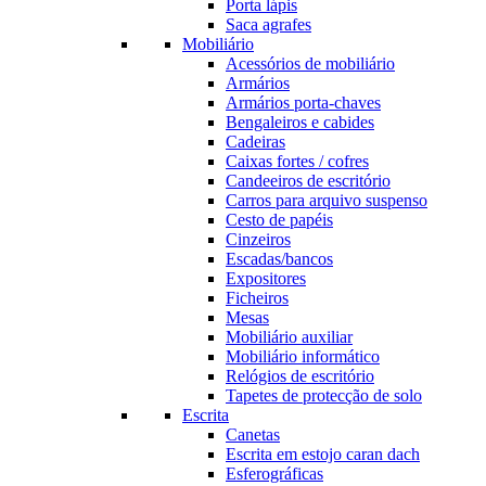
Porta lápis
Saca agrafes
Mobiliário
Acessórios de mobiliário
Armários
Armários porta-chaves
Bengaleiros e cabides
Cadeiras
Caixas fortes / cofres
Candeeiros de escritório
Carros para arquivo suspenso
Cesto de papéis
Cinzeiros
Escadas/bancos
Expositores
Ficheiros
Mesas
Mobiliário auxiliar
Mobiliário informático
Relógios de escritório
Tapetes de protecção de solo
Escrita
Canetas
Escrita em estojo caran dach
Esferográficas