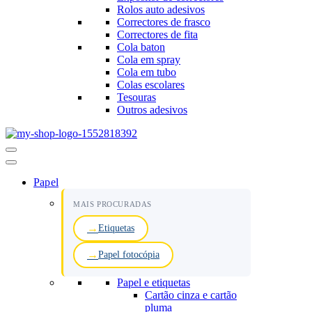
Rolos auto adesivos
Correctores de frasco
Correctores de fita
Cola baton
Cola em spray
Cola em tubo
Colas escolares
Tesouras
Outros adesivos
Menu
de
navegação
Papel
MAIS PROCURADAS
Etiquetas
Papel fotocópia
Papel e etiquetas
Cartão cinza e cartão
pluma