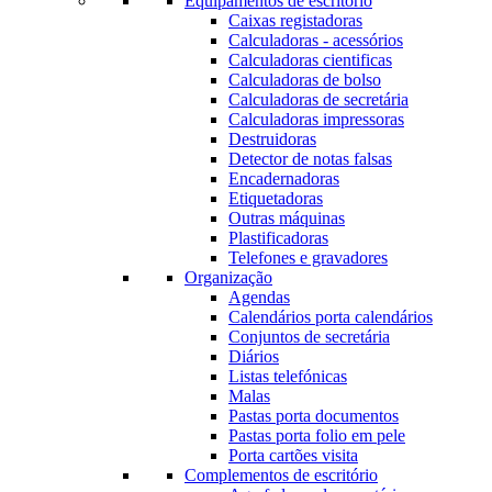
Equipamentos de escritório
Caixas registadoras
Calculadoras - acessórios
Calculadoras cientificas
Calculadoras de bolso
Calculadoras de secretária
Calculadoras impressoras
Destruidoras
Detector de notas falsas
Encadernadoras
Etiquetadoras
Outras máquinas
Plastificadoras
Telefones e gravadores
Organização
Agendas
Calendários porta calendários
Conjuntos de secretária
Diários
Listas telefónicas
Malas
Pastas porta documentos
Pastas porta folio em pele
Porta cartões visita
Complementos de escritório