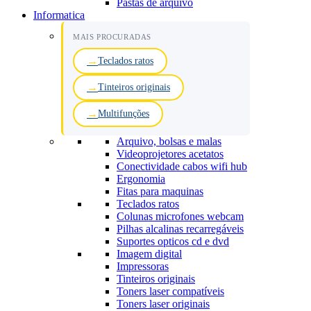
Pastas de arquivo
Informatica
MAIS PROCURADAS
Teclados ratos
Tinteiros originais
Multifunções
Arquivo, bolsas e malas
Videoprojetores acetatos
Conectividade cabos wifi hub
Ergonomia
Fitas para maquinas
Teclados ratos
Colunas microfones webcam
Pilhas alcalinas recarregáveis
Suportes opticos cd e dvd
Imagem digital
Impressoras
Tinteiros originais
Toners laser compatíveis
Toners laser originais