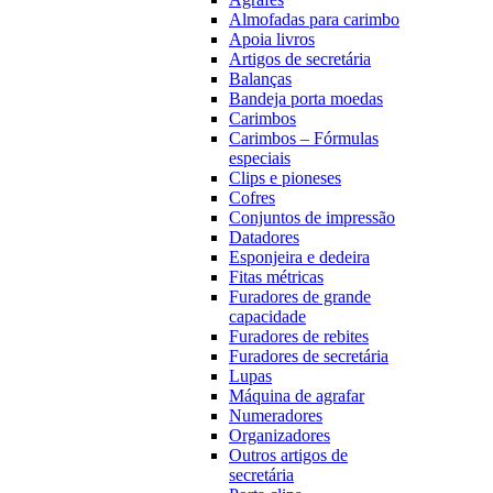
Almofadas para carimbo
Apoia livros
Artigos de secretária
Balanças
Bandeja porta moedas
Carimbos
Carimbos – Fórmulas
especiais
Clips e pioneses
Cofres
Conjuntos de impressão
Datadores
Esponjeira e dedeira
Fitas métricas
Furadores de grande
capacidade
Furadores de rebites
Furadores de secretária
Lupas
Máquina de agrafar
Numeradores
Organizadores
Outros artigos de
secretária