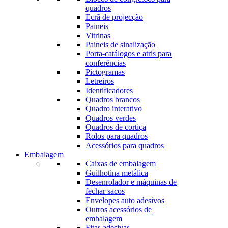
quadros
Ecrã de projecção
Paineis
Vitrinas
Paineis de sinalização
Porta-catálogos e atris para
conferências
Pictogramas
Letreiros
Identificadores
Quadros brancos
Quadro interativo
Quadros verdes
Quadros de cortiça
Rolos para quadros
Acessórios para quadros
Embalagem
Caixas de embalagem
Guilhotina metálica
Desenrolador e máquinas de
fechar sacos
Envelopes auto adesivos
Outros acessórios de
embalagem
Fitas adesivas