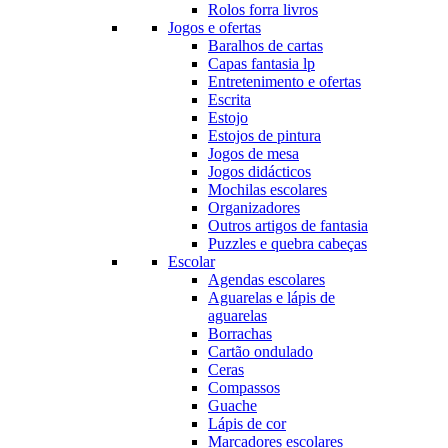
Rolos forra livros
Jogos e ofertas
Baralhos de cartas
Capas fantasia lp
Entretenimento e ofertas
Escrita
Estojo
Estojos de pintura
Jogos de mesa
Jogos didácticos
Mochilas escolares
Organizadores
Outros artigos de fantasia
Puzzles e quebra cabeças
Escolar
Agendas escolares
Aguarelas e lápis de
aguarelas
Borrachas
Cartão ondulado
Ceras
Compassos
Guache
Lápis de cor
Marcadores escolares