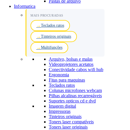
Pastas de arquivo
Informatica
MAIS PROCURADAS
Teclados ratos
Tinteiros originais
Multifunções
Arquivo, bolsas e malas
Videoprojetores acetatos
Conectividade cabos wifi hub
Ergonomia
Fitas para maquinas
Teclados ratos
Colunas microfones webcam
Pilhas alcalinas recarregáveis
Suportes opticos cd e dvd
Imagem digital
Impressoras
Tinteiros originais
Toners laser compatíveis
Toners laser originais