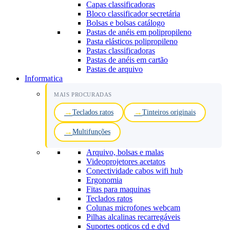
Capas classificadoras
Bloco classificador secretária
Bolsas e bolsas catálogo
Pastas de anéis em polipropileno
Pasta elásticos polipropileno
Pastas classificadoras
Pastas de anéis em cartão
Pastas de arquivo
Informatica
MAIS PROCURADAS
Teclados ratos
Tinteiros originais
Multifunções
Arquivo, bolsas e malas
Videoprojetores acetatos
Conectividade cabos wifi hub
Ergonomia
Fitas para maquinas
Teclados ratos
Colunas microfones webcam
Pilhas alcalinas recarregáveis
Suportes opticos cd e dvd