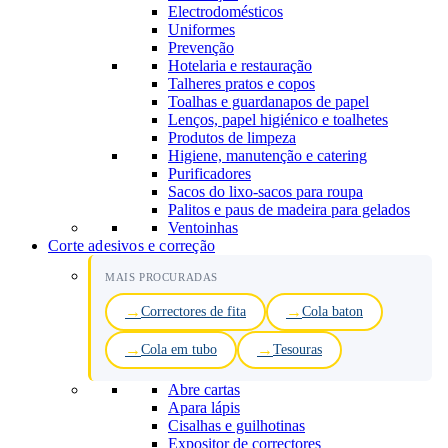
Electrodomésticos
Uniformes
Prevenção
Hotelaria e restauração
Talheres pratos e copos
Toalhas e guardanapos de papel
Lenços, papel higiénico e toalhetes
Produtos de limpeza
Higiene, manutenção e catering
Purificadores
Sacos do lixo-sacos para roupa
Palitos e paus de madeira para gelados
Ventoinhas
Corte adesivos e correção
MAIS PROCURADAS
Correctores de fita
Cola baton
Cola em tubo
Tesouras
Abre cartas
Apara lápis
Cisalhas e guilhotinas
Expositor de correctores