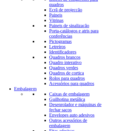
quadros
Ecrã de projecção
Paineis
Vitrinas
Paineis de sinalização
Porta-catálogos e atris para
conferências
Pictogramas
Letreiros
Identificadores
Quadros brancos
Quadro interativo
Quadros verdes
Quadros de cortiça
Rolos para quadros
Acessórios para quadros
Embalagem
Caixas de embalagem
Guilhotina metálica
Desenrolador e máquinas de
fechar sacos
Envelopes auto adesivos
Outros acessórios de
embalagem
Fitas adesivas