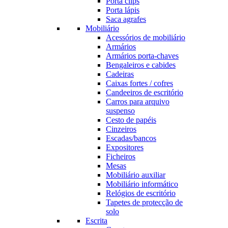
Porta clips
Porta lápis
Saca agrafes
Mobiliário
Acessórios de mobiliário
Armários
Armários porta-chaves
Bengaleiros e cabides
Cadeiras
Caixas fortes / cofres
Candeeiros de escritório
Carros para arquivo
suspenso
Cesto de papéis
Cinzeiros
Escadas/bancos
Expositores
Ficheiros
Mesas
Mobiliário auxiliar
Mobiliário informático
Relógios de escritório
Tapetes de protecção de
solo
Escrita