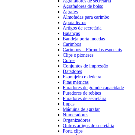
Agrafadores de secretária
Agrafadores de bolso
Agrafes
Almofadas para carimbo
Apoia livros
Artigos de secretária
Balanças
Bandeja porta moedas
Carimbos
Carimbos – Fórmulas especiais
Clips e pioneses
Cofres
Conjuntos de impressão
Datadores
Esponjeira e dedeira
Fitas métricas
Furadores de grande capacidade
Furadores de rebites
Furadores de secretária
Lupas
Máquina de agrafar
Numeradores
Organizadores
Outros artigos de secretária
Porta clips