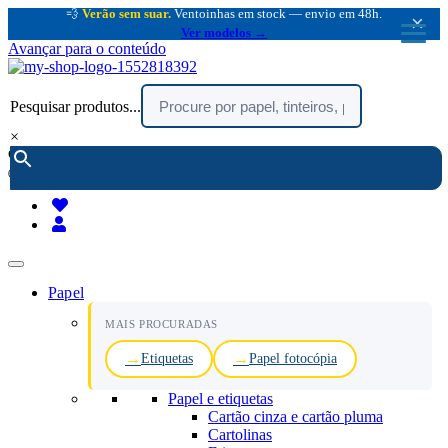
💨
Verão sem suar.
Ventoinhas em stock — envio em 48h.
×
Ver modelos →
Avançar para o conteúdo
Pesquisar produtos...
×
encomendar por telefone :
216 003 523
(chamada rede fixa nacional)
Papel
MAIS PROCURADAS
Etiquetas
Papel fotocópia
Papel e etiquetas
Cartão cinza e cartão pluma
Cartolinas