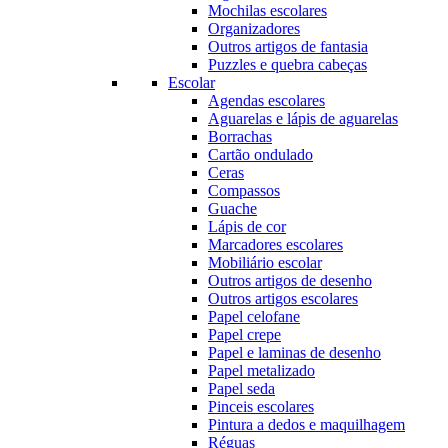
Mochilas escolares
Organizadores
Outros artigos de fantasia
Puzzles e quebra cabeças
Escolar
Agendas escolares
Aguarelas e lápis de aguarelas
Borrachas
Cartão ondulado
Ceras
Compassos
Guache
Lápis de cor
Marcadores escolares
Mobiliário escolar
Outros artigos de desenho
Outros artigos escolares
Papel celofane
Papel crepe
Papel e laminas de desenho
Papel metalizado
Papel seda
Pinceis escolares
Pintura a dedos e maquilhagem
Réguas