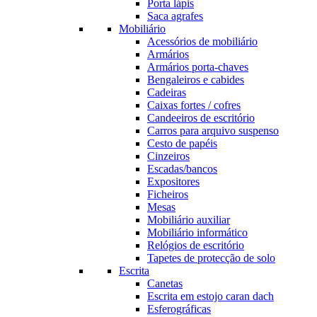
Porta lápis
Saca agrafes
Mobiliário
Acessórios de mobiliário
Armários
Armários porta-chaves
Bengaleiros e cabides
Cadeiras
Caixas fortes / cofres
Candeeiros de escritório
Carros para arquivo suspenso
Cesto de papéis
Cinzeiros
Escadas/bancos
Expositores
Ficheiros
Mesas
Mobiliário auxiliar
Mobiliário informático
Relógios de escritório
Tapetes de protecção de solo
Escrita
Canetas
Escrita em estojo caran dach
Esferográficas