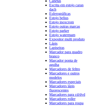
Canetas
Escrita em estojo caran
dach
Esferográficas
Estojo belius
Estojo inoxcrom
Estojo outras marcas
Estojo parker
Estojo watermam
Expositor multi produto
Lápis
Lapiseiras
Marcador para quadro
branco
Marcador ponta de
agulha
Marcadores de feltro
Marcadores e outros
modelos
Marcadores especiais
Marcadores lápis
fluorescentes
Marcadores para cd/dvd
Marcadores roller
Marcadores para roupa