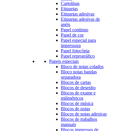
Cartolinas
Etiquetas
Etiquetas adesivas
Etiquetas adesivas de
anéis
Papel continuo
Papel de cor
Papel especial para
impressora
Papel fotocópia
Papel reprográfico
Papeis especiais
Bloco de notas colados
Bloco notas bandas
separadora
Blocos de cartas
Blocos de desenho
Blocos de exame e
milimétricos
Blocos de música
Blocos de notas
Blocos de notas adesivas
Blocos de trabalhos
manuais
Blocos impressos de