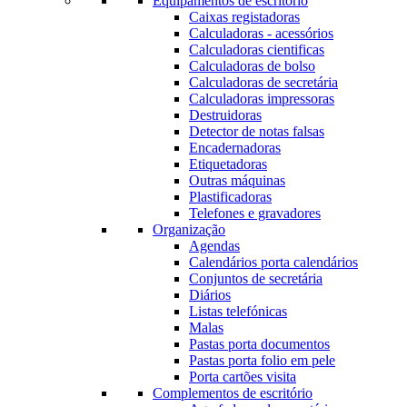
Equipamentos de escritório
Caixas registadoras
Calculadoras - acessórios
Calculadoras cientificas
Calculadoras de bolso
Calculadoras de secretária
Calculadoras impressoras
Destruidoras
Detector de notas falsas
Encadernadoras
Etiquetadoras
Outras máquinas
Plastificadoras
Telefones e gravadores
Organização
Agendas
Calendários porta calendários
Conjuntos de secretária
Diários
Listas telefónicas
Malas
Pastas porta documentos
Pastas porta folio em pele
Porta cartões visita
Complementos de escritório