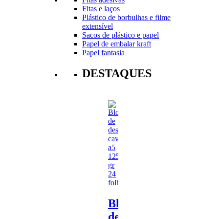
Fitas e laços
Plástico de borbulhas e filme
extensível
Sacos de plástico e papel
Papel de embalar kraft
Papel fantasia
DESTAQUES
Bloco
de