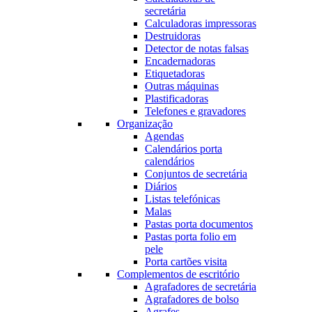
secretária
Calculadoras impressoras
Destruidoras
Detector de notas falsas
Encadernadoras
Etiquetadoras
Outras máquinas
Plastificadoras
Telefones e gravadores
Organização
Agendas
Calendários porta
calendários
Conjuntos de secretária
Diários
Listas telefónicas
Malas
Pastas porta documentos
Pastas porta folio em
pele
Porta cartões visita
Complementos de escritório
Agrafadores de secretária
Agrafadores de bolso
Agrafes