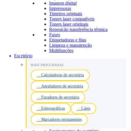
Imagem digital
Impressoras
Tinteiros originais
Toners laser compatíveis
Toners laser originais
Reposição transferência térmica
Faxes
Etiquetadoras e fitas
Limpeza e manutenção
Multifunções
Escritório
MAIS PROCURADAS
Calculadoras de secretária
Agrafadores de secretária
Furadores de secretária
Esferográficas
Lápis
Marcadores permanentes