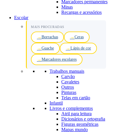
Marcadores permanentes
Minas
Recargas e acessórios
Escolar
MAIS PROCURADAS
Borrachas
Ceras
Guache
Lápis de cor
Marcadores escolares
Trabalhos manuais
Carvão
Cavaletes
Outros
Pinturas
Telas em cartão
Infantil
Livros e complementos
Atril para leitura
Dicionários e ortografia
Figuras geométricas
Mapas mundo