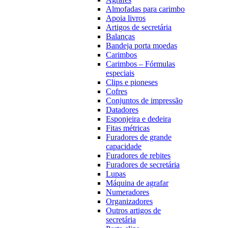
Almofadas para carimbo
Apoia livros
Artigos de secretária
Balanças
Bandeja porta moedas
Carimbos
Carimbos – Fórmulas
especiais
Clips e pioneses
Cofres
Conjuntos de impressão
Datadores
Esponjeira e dedeira
Fitas métricas
Furadores de grande
capacidade
Furadores de rebites
Furadores de secretária
Lupas
Máquina de agrafar
Numeradores
Organizadores
Outros artigos de
secretária