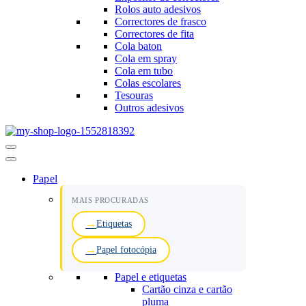
Rolos auto adesivos
Correctores de frasco
Correctores de fita
Cola baton
Cola em spray
Cola em tubo
Colas escolares
Tesouras
Outros adesivos
Menu
de
navegação
Papel
MAIS PROCURADAS
Etiquetas
Papel fotocópia
Papel e etiquetas
Cartão cinza e cartão
pluma