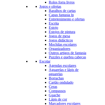
Rolos forra livros
Jogos e ofertas
Baralhos de cartas
Capas fantasia lp
Entretenimento e ofertas
Escrita
Estojo
Estojos de pintura
Jogos de mesa
Jogos didácticos
Mochilas escolares
Organizadores
Outros artigos de fantasia
Puzzles e quebra cabeças
Escolar
Agendas escolares
Aguarelas e lápis de
aguarelas
Borrachas
Cartão ondulado
Ceras
Compassos
Guache
Lápis de cor
Marcadores escolares