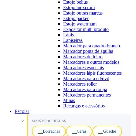
Estojo belius
Estojo inoxcrom
Estojo outras marcas
Estojo parker
Estojo watermam
Expositor multi produto
Lápis
Lapiseiras
Marcador para quadro branco
Marcador ponta de agulha
Marcadores de feltro
Marcadores e outros modelos
Marcadores especiais
Marcadores lápis fluorescentes
Marcadores para cd/dvd
Marcadores roller
Marcadores para roupa
Marcadores permanentes
Minas
Recargas e acessórios
Escolar
MAIS PROCURADAS
Borrachas
Ceras
Guache