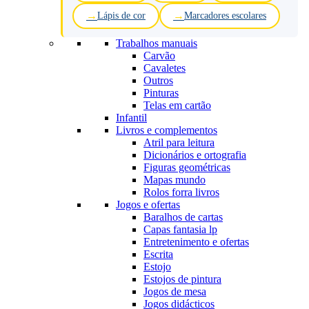
Lápis de cor
Marcadores escolares
Trabalhos manuais
Carvão
Cavaletes
Outros
Pinturas
Telas em cartão
Infantil
Livros e complementos
Atril para leitura
Dicionários e ortografia
Figuras geométricas
Mapas mundo
Rolos forra livros
Jogos e ofertas
Baralhos de cartas
Capas fantasia lp
Entretenimento e ofertas
Escrita
Estojo
Estojos de pintura
Jogos de mesa
Jogos didácticos