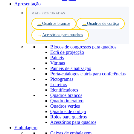
Apresentação
MAIS PROCURADAS
Quadros brancos
Quadros de cortiça
Acessórios para quadros
Blocos de congressos para quadros
Ecrã de projecção
Paineis
Vitrinas
Paineis de sinalização
Porta-catálogos e atris para conferências
Pictogramas
Letreiros
Identificadores
Quadros brancos
Quadro interativo
Quadros verdes
Quadros de cortiça
Rolos para quadros
Acessórios para quadros
Embalagem
Caixas de embalagem