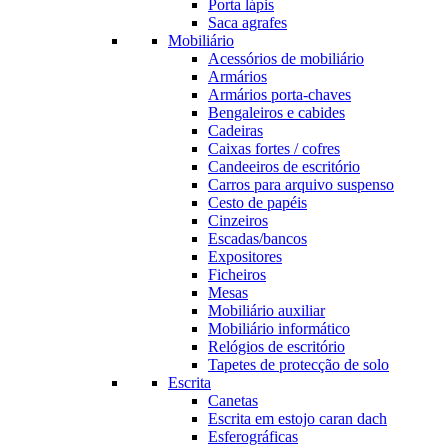
Porta lápis
Saca agrafes
Mobiliário
Acessórios de mobiliário
Armários
Armários porta-chaves
Bengaleiros e cabides
Cadeiras
Caixas fortes / cofres
Candeeiros de escritório
Carros para arquivo suspenso
Cesto de papéis
Cinzeiros
Escadas/bancos
Expositores
Ficheiros
Mesas
Mobiliário auxiliar
Mobiliário informático
Relógios de escritório
Tapetes de protecção de solo
Escrita
Canetas
Escrita em estojo caran dach
Esferográficas