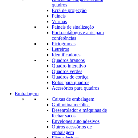
quadros
Ecrã de projecção
Paineis
Vitrinas
Paineis de sinalização
Porta-catálogos e atris para
conferências
Pictogramas
Letreiros
Identificadores
Quadros brancos
Quadro interativo
Quadros verdes
Quadros de cortiça
Rolos para quadros
Acessórios para quadros
Embalagem
Caixas de embalagem
Guilhotina metálica
Desenrolador e máquinas de
fechar sacos
Envelopes auto adesivos
Outros acessórios de
embalagem
Fitas adesivas