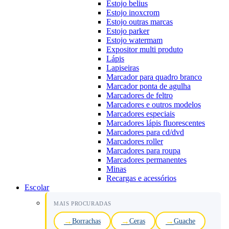
Estojo belius
Estojo inoxcrom
Estojo outras marcas
Estojo parker
Estojo watermam
Expositor multi produto
Lápis
Lapiseiras
Marcador para quadro branco
Marcador ponta de agulha
Marcadores de feltro
Marcadores e outros modelos
Marcadores especiais
Marcadores lápis fluorescentes
Marcadores para cd/dvd
Marcadores roller
Marcadores para roupa
Marcadores permanentes
Minas
Recargas e acessórios
Escolar
MAIS PROCURADAS
Borrachas
Ceras
Guache