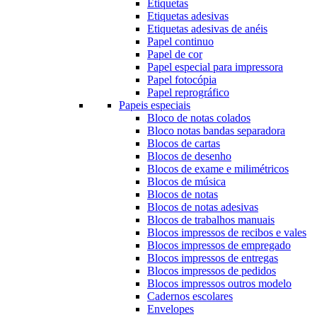
Etiquetas
Etiquetas adesivas
Etiquetas adesivas de anéis
Papel continuo
Papel de cor
Papel especial para impressora
Papel fotocópia
Papel reprográfico
Papeis especiais
Bloco de notas colados
Bloco notas bandas separadora
Blocos de cartas
Blocos de desenho
Blocos de exame e milimétricos
Blocos de música
Blocos de notas
Blocos de notas adesivas
Blocos de trabalhos manuais
Blocos impressos de recibos e vales
Blocos impressos de empregado
Blocos impressos de entregas
Blocos impressos de pedidos
Blocos impressos outros modelo
Cadernos escolares
Envelopes