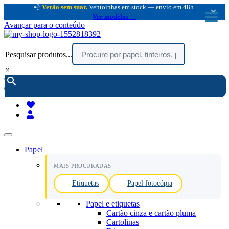
💨
Verão sem suar.
Ventoinhas em stock — envio em 48h.
×
Ver modelos →
Avançar para o conteúdo
Pesquisar produtos...
×
encomendar por telefone :
216 003 523
(chamada rede fixa nacional)
Papel
MAIS PROCURADAS
Etiquetas
Papel fotocópia
Papel e etiquetas
Cartão cinza e cartão pluma
Cartolinas