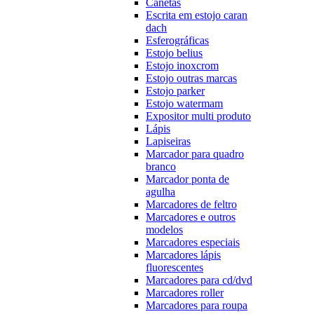
Canetas
Escrita em estojo caran
dach
Esferográficas
Estojo belius
Estojo inoxcrom
Estojo outras marcas
Estojo parker
Estojo watermam
Expositor multi produto
Lápis
Lapiseiras
Marcador para quadro
branco
Marcador ponta de
agulha
Marcadores de feltro
Marcadores e outros
modelos
Marcadores especiais
Marcadores lápis
fluorescentes
Marcadores para cd/dvd
Marcadores roller
Marcadores para roupa