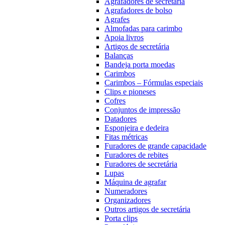
Agrafadores de secretária
Agrafadores de bolso
Agrafes
Almofadas para carimbo
Apoia livros
Artigos de secretária
Balanças
Bandeja porta moedas
Carimbos
Carimbos – Fórmulas especiais
Clips e pioneses
Cofres
Conjuntos de impressão
Datadores
Esponjeira e dedeira
Fitas métricas
Furadores de grande capacidade
Furadores de rebites
Furadores de secretária
Lupas
Máquina de agrafar
Numeradores
Organizadores
Outros artigos de secretária
Porta clips