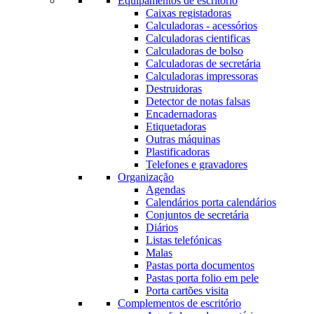
Equipamentos de escritório
Caixas registadoras
Calculadoras - acessórios
Calculadoras cientificas
Calculadoras de bolso
Calculadoras de secretária
Calculadoras impressoras
Destruidoras
Detector de notas falsas
Encadernadoras
Etiquetadoras
Outras máquinas
Plastificadoras
Telefones e gravadores
Organização
Agendas
Calendários porta calendários
Conjuntos de secretária
Diários
Listas telefónicas
Malas
Pastas porta documentos
Pastas porta folio em pele
Porta cartões visita
Complementos de escritório