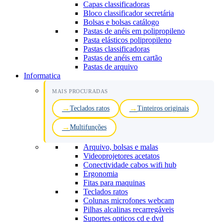
Capas classificadoras
Bloco classificador secretária
Bolsas e bolsas catálogo
Pastas de anéis em polipropileno
Pasta elásticos polipropileno
Pastas classificadoras
Pastas de anéis em cartão
Pastas de arquivo
Informatica
MAIS PROCURADAS
Teclados ratos
Tinteiros originais
Multifunções
Arquivo, bolsas e malas
Videoprojetores acetatos
Conectividade cabos wifi hub
Ergonomia
Fitas para maquinas
Teclados ratos
Colunas microfones webcam
Pilhas alcalinas recarregáveis
Suportes opticos cd e dvd