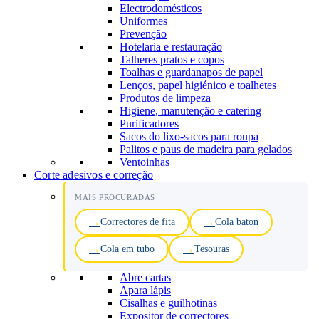
Electrodomésticos
Uniformes
Prevenção
Hotelaria e restauração
Talheres pratos e copos
Toalhas e guardanapos de papel
Lenços, papel higiénico e toalhetes
Produtos de limpeza
Higiene, manutenção e catering
Purificadores
Sacos do lixo-sacos para roupa
Palitos e paus de madeira para gelados
Ventoinhas
Corte adesivos e correção
MAIS PROCURADAS
Correctores de fita
Cola baton
Cola em tubo
Tesouras
Abre cartas
Apara lápis
Cisalhas e guilhotinas
Expositor de correctores