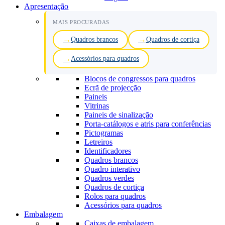
Apresentação
MAIS PROCURADAS
Quadros brancos
Quadros de cortiça
Acessórios para quadros
Blocos de congressos para quadros
Ecrã de projecção
Paineis
Vitrinas
Paineis de sinalização
Porta-catálogos e atris para conferências
Pictogramas
Letreiros
Identificadores
Quadros brancos
Quadro interativo
Quadros verdes
Quadros de cortiça
Rolos para quadros
Acessórios para quadros
Embalagem
Caixas de embalagem