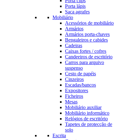
Porta clips
Porta lápis
Saca agrafes
Mobiliário
Acessórios de mobiliário
Armários
Armários porta-chaves
Bengaleiros e cabides
Cadeiras
Caixas fortes / cofres
Candeeiros de escritório
Carros para arquivo
suspenso
Cesto de papéis
Cinzeiros
Escadas/bancos
Expositores
Ficheiros
Mesas
Mobiliário auxiliar
Mobiliário informático
Relógios de escritório
Tapetes de protecção de
solo
Escrita