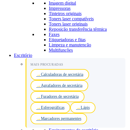
Imagem digital
Impressoras
Tinteiros originais
Toners laser compatíveis
Toners laser originais
Reposição transferência térmica
Faxes
Etiquetadoras e fitas
Limpeza e manutenção
Multifunções
Escritório
MAIS PROCURADAS
Calculadoras de secretária
Agrafadores de secretária
Furadores de secretária
Esferográficas
Lápis
Marcadores permanentes