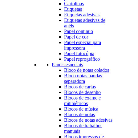
Cartolinas
Etiquetas
Etiquetas adesivas
Etiquetas adesivas de
anéis
Papel continuo
Papel de cor
Papel especial para
impressora
Papel fotocópia
Papel reprográfico
Papeis especiais
Bloco de notas colados
Bloco notas bandas
separadora
Blocos de cartas
Blocos de desenho
Blocos de exame e
milimétricos
Blocos de música
Blocos de notas
Blocos de notas adesivas
Blocos de trabalhos
manuais
Blocos impressos de