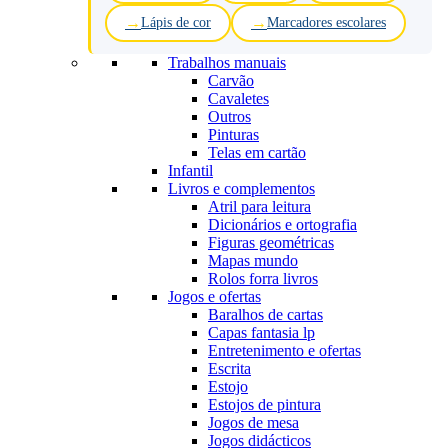
Lápis de cor
Marcadores escolares
Trabalhos manuais
Carvão
Cavaletes
Outros
Pinturas
Telas em cartão
Infantil
Livros e complementos
Atril para leitura
Dicionários e ortografia
Figuras geométricas
Mapas mundo
Rolos forra livros
Jogos e ofertas
Baralhos de cartas
Capas fantasia lp
Entretenimento e ofertas
Escrita
Estojo
Estojos de pintura
Jogos de mesa
Jogos didácticos