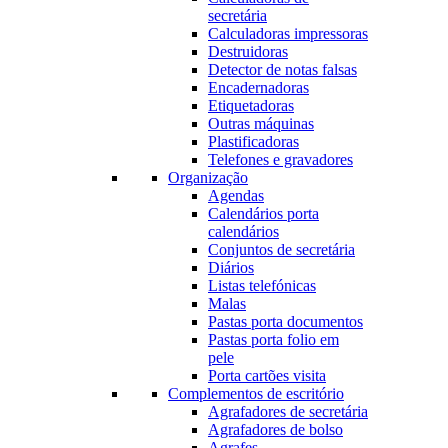
secretária
Calculadoras impressoras
Destruidoras
Detector de notas falsas
Encadernadoras
Etiquetadoras
Outras máquinas
Plastificadoras
Telefones e gravadores
Organização
Agendas
Calendários porta
calendários
Conjuntos de secretária
Diários
Listas telefónicas
Malas
Pastas porta documentos
Pastas porta folio em
pele
Porta cartões visita
Complementos de escritório
Agrafadores de secretária
Agrafadores de bolso
Agrafes