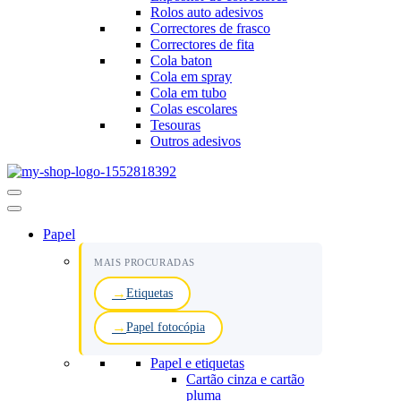
Rolos auto adesivos
Correctores de frasco
Correctores de fita
Cola baton
Cola em spray
Cola em tubo
Colas escolares
Tesouras
Outros adesivos
Menu
de
navegação
Papel
MAIS PROCURADAS
Etiquetas
Papel fotocópia
Papel e etiquetas
Cartão cinza e cartão
pluma