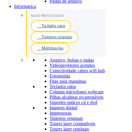
Pastas de arquivo
Informatica
MAIS PROCURADAS
Teclados ratos
Tinteiros originais
Multifunções
Arquivo, bolsas e malas
Videoprojetores acetatos
Conectividade cabos wifi hub
Ergonomia
Fitas para maquinas
Teclados ratos
Colunas microfones webcam
Pilhas alcalinas recarregáveis
Suportes opticos cd e dvd
Imagem digital
Impressoras
Tinteiros originais
Toners laser compatíveis
Toners laser originais