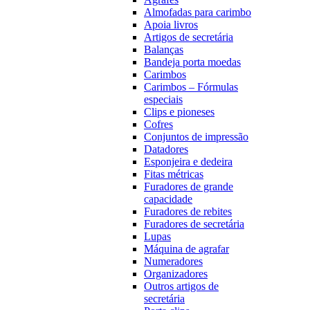
Almofadas para carimbo
Apoia livros
Artigos de secretária
Balanças
Bandeja porta moedas
Carimbos
Carimbos – Fórmulas
especiais
Clips e pioneses
Cofres
Conjuntos de impressão
Datadores
Esponjeira e dedeira
Fitas métricas
Furadores de grande
capacidade
Furadores de rebites
Furadores de secretária
Lupas
Máquina de agrafar
Numeradores
Organizadores
Outros artigos de
secretária