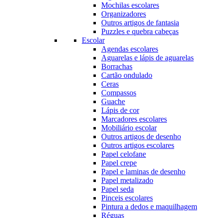
Mochilas escolares
Organizadores
Outros artigos de fantasia
Puzzles e quebra cabeças
Escolar
Agendas escolares
Aguarelas e lápis de aguarelas
Borrachas
Cartão ondulado
Ceras
Compassos
Guache
Lápis de cor
Marcadores escolares
Mobiliário escolar
Outros artigos de desenho
Outros artigos escolares
Papel celofane
Papel crepe
Papel e laminas de desenho
Papel metalizado
Papel seda
Pinceis escolares
Pintura a dedos e maquilhagem
Réguas