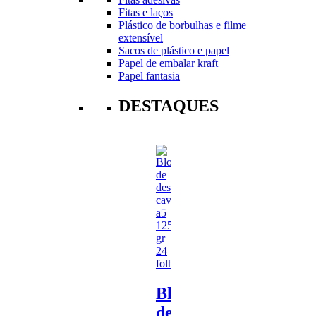
Fitas e laços
Plástico de borbulhas e filme
extensível
Sacos de plástico e papel
Papel de embalar kraft
Papel fantasia
DESTAQUES
Bloco
de