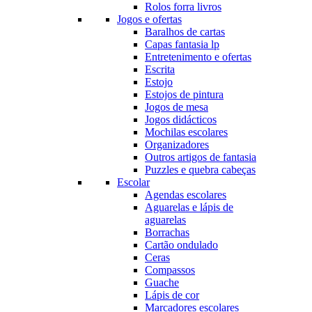
Rolos forra livros
Jogos e ofertas
Baralhos de cartas
Capas fantasia lp
Entretenimento e ofertas
Escrita
Estojo
Estojos de pintura
Jogos de mesa
Jogos didácticos
Mochilas escolares
Organizadores
Outros artigos de fantasia
Puzzles e quebra cabeças
Escolar
Agendas escolares
Aguarelas e lápis de
aguarelas
Borrachas
Cartão ondulado
Ceras
Compassos
Guache
Lápis de cor
Marcadores escolares