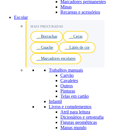
Marcadores permanentes
Minas
Recargas e acessórios
Escolar
MAIS PROCURADAS
Borrachas
Ceras
Guache
Lápis de cor
Marcadores escolares
Trabalhos manuais
Carvão
Cavaletes
Outros
Pinturas
Telas em cartão
Infantil
Livros e complementos
Atril para leitura
Dicionários e ortografia
Figuras geométricas
Mapas mundo