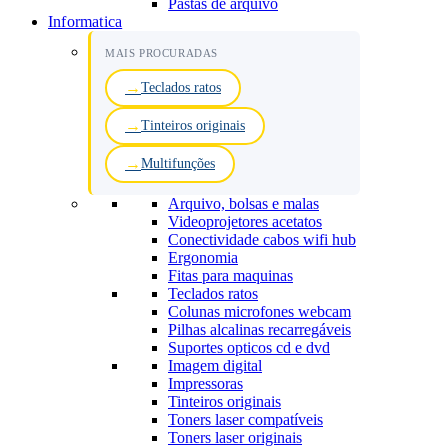
Pastas de arquivo
Informatica
MAIS PROCURADAS
Teclados ratos
Tinteiros originais
Multifunções
Arquivo, bolsas e malas
Videoprojetores acetatos
Conectividade cabos wifi hub
Ergonomia
Fitas para maquinas
Teclados ratos
Colunas microfones webcam
Pilhas alcalinas recarregáveis
Suportes opticos cd e dvd
Imagem digital
Impressoras
Tinteiros originais
Toners laser compatíveis
Toners laser originais