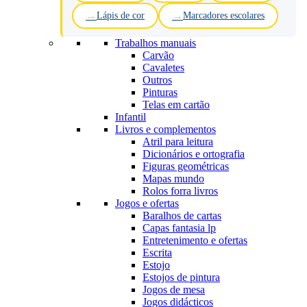
Lápis de cor
Marcadores escolares
Trabalhos manuais
Carvão
Cavaletes
Outros
Pinturas
Telas em cartão
Infantil
Livros e complementos
Atril para leitura
Dicionários e ortografia
Figuras geométricas
Mapas mundo
Rolos forra livros
Jogos e ofertas
Baralhos de cartas
Capas fantasia lp
Entretenimento e ofertas
Escrita
Estojo
Estojos de pintura
Jogos de mesa
Jogos didácticos