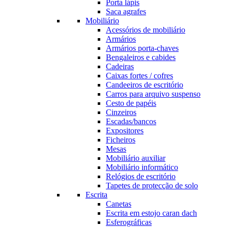
Porta lápis
Saca agrafes
Mobiliário
Acessórios de mobiliário
Armários
Armários porta-chaves
Bengaleiros e cabides
Cadeiras
Caixas fortes / cofres
Candeeiros de escritório
Carros para arquivo suspenso
Cesto de papéis
Cinzeiros
Escadas/bancos
Expositores
Ficheiros
Mesas
Mobiliário auxiliar
Mobiliário informático
Relógios de escritório
Tapetes de protecção de solo
Escrita
Canetas
Escrita em estojo caran dach
Esferográficas