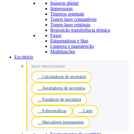
Imagem digital
Impressoras
Tinteiros originais
Toners laser compatíveis
Toners laser originais
Reposição transferência térmica
Faxes
Etiquetadoras e fitas
Limpeza e manutenção
Multifunções
Escritório
MAIS PROCURADAS
Calculadoras de secretária
Agrafadores de secretária
Furadores de secretária
Esferográficas
Lápis
Marcadores permanentes