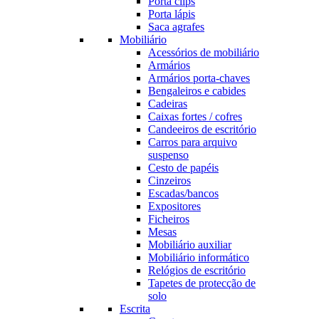
Porta clips
Porta lápis
Saca agrafes
Mobiliário
Acessórios de mobiliário
Armários
Armários porta-chaves
Bengaleiros e cabides
Cadeiras
Caixas fortes / cofres
Candeeiros de escritório
Carros para arquivo
suspenso
Cesto de papéis
Cinzeiros
Escadas/bancos
Expositores
Ficheiros
Mesas
Mobiliário auxiliar
Mobiliário informático
Relógios de escritório
Tapetes de protecção de
solo
Escrita