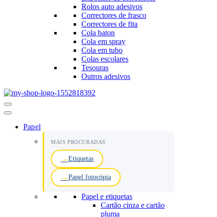
Rolos auto adesivos
Correctores de frasco
Correctores de fita
Cola baton
Cola em spray
Cola em tubo
Colas escolares
Tesouras
Outros adesivos
Menu
de
navegação
Papel
MAIS PROCURADAS
Etiquetas
Papel fotocópia
Papel e etiquetas
Cartão cinza e cartão
pluma