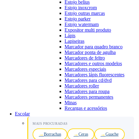
Estojo belius
Estojo inoxcrom
Estojo outras marcas
Estojo parker
Estojo watermam
Expositor multi produto
Lápis
Lapiseiras
Marcador para quadro branco
Marcador ponta de agulha
Marcadores de feltro
Marcadores e outros modelos
Marcadores especiais
Marcadores lápis fluorescentes
Marcadores para cd/dvd
Marcadores roller
Marcadores para roupa
Marcadores permanentes
Minas
Recargas e acessórios
Escolar
MAIS PROCURADAS
Borrachas
Ceras
Guache