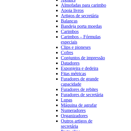
Almofadas para carimbo
Apoia livros
Artigos de secretária
Balanças
Bandeja porta moedas
Carimbos
Carimbos – Fórmulas
especiais
Clips e pioneses
Cofres
Conjuntos de impressão
Datadores
Esponjeira e dedeira
Fitas métricas
Furadores de grande
capacidade
Furadores de rebites
Furadores de secretária
Lupas
Máquina de agrafar
Numeradores
Organizadores
Outros artigos de
secretária