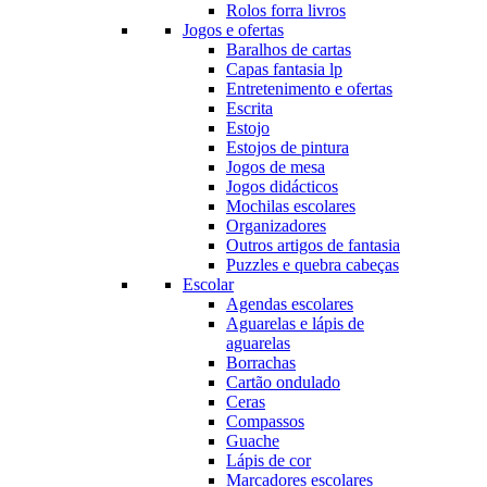
Rolos forra livros
Jogos e ofertas
Baralhos de cartas
Capas fantasia lp
Entretenimento e ofertas
Escrita
Estojo
Estojos de pintura
Jogos de mesa
Jogos didácticos
Mochilas escolares
Organizadores
Outros artigos de fantasia
Puzzles e quebra cabeças
Escolar
Agendas escolares
Aguarelas e lápis de
aguarelas
Borrachas
Cartão ondulado
Ceras
Compassos
Guache
Lápis de cor
Marcadores escolares