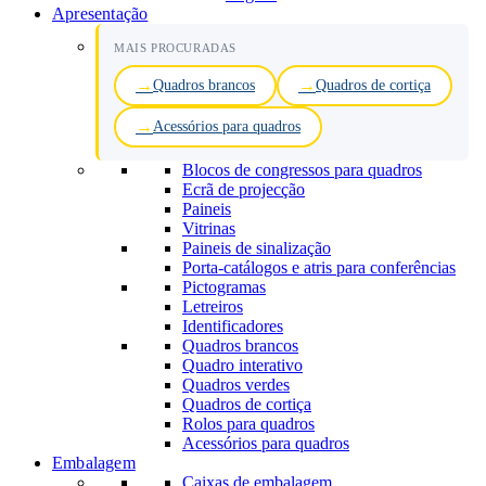
Apresentação
MAIS PROCURADAS
Quadros brancos
Quadros de cortiça
Acessórios para quadros
Blocos de congressos para quadros
Ecrã de projecção
Paineis
Vitrinas
Paineis de sinalização
Porta-catálogos e atris para conferências
Pictogramas
Letreiros
Identificadores
Quadros brancos
Quadro interativo
Quadros verdes
Quadros de cortiça
Rolos para quadros
Acessórios para quadros
Embalagem
Caixas de embalagem