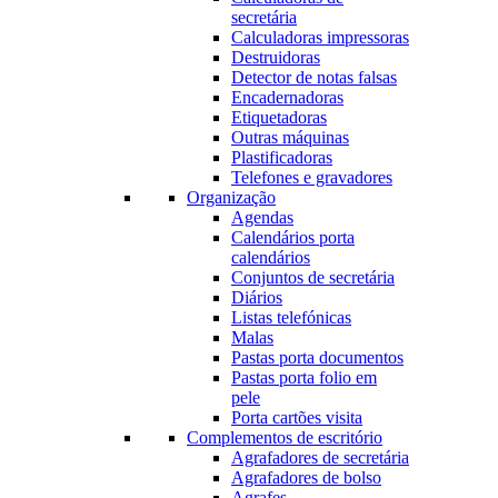
secretária
Calculadoras impressoras
Destruidoras
Detector de notas falsas
Encadernadoras
Etiquetadoras
Outras máquinas
Plastificadoras
Telefones e gravadores
Organização
Agendas
Calendários porta
calendários
Conjuntos de secretária
Diários
Listas telefónicas
Malas
Pastas porta documentos
Pastas porta folio em
pele
Porta cartões visita
Complementos de escritório
Agrafadores de secretária
Agrafadores de bolso
Agrafes