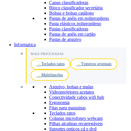
Capas classificadoras
Bloco classificador secretária
Bolsas e bolsas catálogo
Pastas de anéis em polipropileno
Pasta elásticos polipropileno
Pastas classificadoras
Pastas de anéis em cartão
Pastas de arquivo
Informatica
MAIS PROCURADAS
Teclados ratos
Tinteiros originais
Multifunções
Arquivo, bolsas e malas
Videoprojetores acetatos
Conectividade cabos wifi hub
Ergonomia
Fitas para maquinas
Teclados ratos
Colunas microfones webcam
Pilhas alcalinas recarregáveis
Suportes opticos cd e dvd