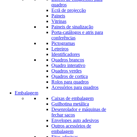
quadros
Ecrã de projecção
Paineis
Vitrinas
Paineis de sinalização
Porta-catálogos e atris para
conferências
Pictogramas
Letreiros
Identificadores
Quadros brancos
Quadro interativo
Quadros verdes
Quadros de cortiça
Rolos para quadros
Acessórios para quadros
Embalagem
Caixas de embalagem
Guilhotina metálica
Desenrolador e máquinas de
fechar sacos
Envelopes auto adesivos
Outros acessórios de
embalagem
Fitas adesivas