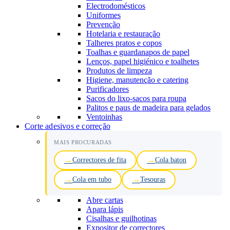
Electrodomésticos
Uniformes
Prevenção
Hotelaria e restauração
Talheres pratos e copos
Toalhas e guardanapos de papel
Lenços, papel higiénico e toalhetes
Produtos de limpeza
Higiene, manutenção e catering
Purificadores
Sacos do lixo-sacos para roupa
Palitos e paus de madeira para gelados
Ventoinhas
Corte adesivos e correção
MAIS PROCURADAS
Correctores de fita
Cola baton
Cola em tubo
Tesouras
Abre cartas
Apara lápis
Cisalhas e guilhotinas
Expositor de correctores