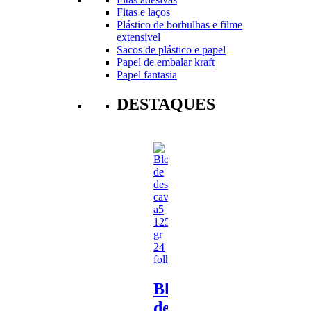
Fitas e laços
Plástico de borbulhas e filme
extensível
Sacos de plástico e papel
Papel de embalar kraft
Papel fantasia
DESTAQUES
Bloco
de