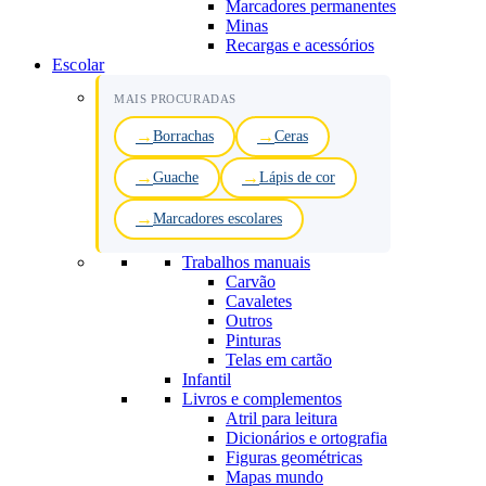
Marcadores permanentes
Minas
Recargas e acessórios
Escolar
MAIS PROCURADAS
Borrachas
Ceras
Guache
Lápis de cor
Marcadores escolares
Trabalhos manuais
Carvão
Cavaletes
Outros
Pinturas
Telas em cartão
Infantil
Livros e complementos
Atril para leitura
Dicionários e ortografia
Figuras geométricas
Mapas mundo