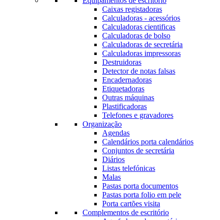
Equipamentos de escritório
Caixas registadoras
Calculadoras - acessórios
Calculadoras cientificas
Calculadoras de bolso
Calculadoras de secretária
Calculadoras impressoras
Destruidoras
Detector de notas falsas
Encadernadoras
Etiquetadoras
Outras máquinas
Plastificadoras
Telefones e gravadores
Organização
Agendas
Calendários porta calendários
Conjuntos de secretária
Diários
Listas telefónicas
Malas
Pastas porta documentos
Pastas porta folio em pele
Porta cartões visita
Complementos de escritório