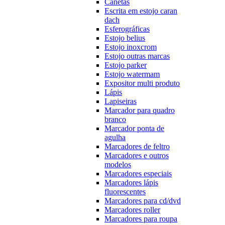
Canetas
Escrita em estojo caran
dach
Esferográficas
Estojo belius
Estojo inoxcrom
Estojo outras marcas
Estojo parker
Estojo watermam
Expositor multi produto
Lápis
Lapiseiras
Marcador para quadro
branco
Marcador ponta de
agulha
Marcadores de feltro
Marcadores e outros
modelos
Marcadores especiais
Marcadores lápis
fluorescentes
Marcadores para cd/dvd
Marcadores roller
Marcadores para roupa