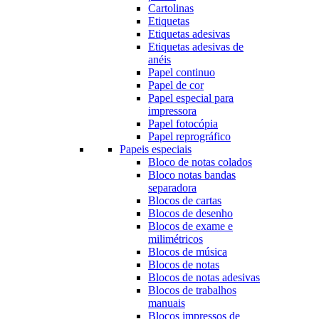
Cartolinas
Etiquetas
Etiquetas adesivas
Etiquetas adesivas de
anéis
Papel continuo
Papel de cor
Papel especial para
impressora
Papel fotocópia
Papel reprográfico
Papeis especiais
Bloco de notas colados
Bloco notas bandas
separadora
Blocos de cartas
Blocos de desenho
Blocos de exame e
milimétricos
Blocos de música
Blocos de notas
Blocos de notas adesivas
Blocos de trabalhos
manuais
Blocos impressos de