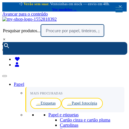
💨
Verão sem suar.
Ventoinhas em stock — envio em 48h.
×
Ver modelos →
Avançar para o conteúdo
Pesquisar produtos...
×
encomendar por telefone :
216 003 523
(chamada rede fixa nacional)
Papel
MAIS PROCURADAS
Etiquetas
Papel fotocópia
Papel e etiquetas
Cartão cinza e cartão pluma
Cartolinas