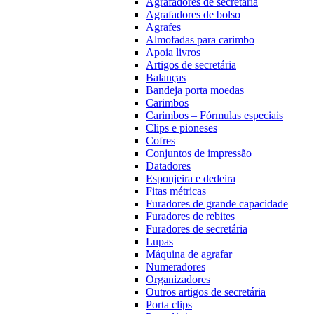
Agrafadores de secretária
Agrafadores de bolso
Agrafes
Almofadas para carimbo
Apoia livros
Artigos de secretária
Balanças
Bandeja porta moedas
Carimbos
Carimbos – Fórmulas especiais
Clips e pioneses
Cofres
Conjuntos de impressão
Datadores
Esponjeira e dedeira
Fitas métricas
Furadores de grande capacidade
Furadores de rebites
Furadores de secretária
Lupas
Máquina de agrafar
Numeradores
Organizadores
Outros artigos de secretária
Porta clips