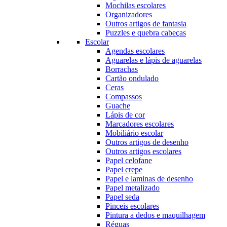
Mochilas escolares
Organizadores
Outros artigos de fantasia
Puzzles e quebra cabeças
Escolar
Agendas escolares
Aguarelas e lápis de aguarelas
Borrachas
Cartão ondulado
Ceras
Compassos
Guache
Lápis de cor
Marcadores escolares
Mobiliário escolar
Outros artigos de desenho
Outros artigos escolares
Papel celofane
Papel crepe
Papel e laminas de desenho
Papel metalizado
Papel seda
Pinceis escolares
Pintura a dedos e maquilhagem
Réguas