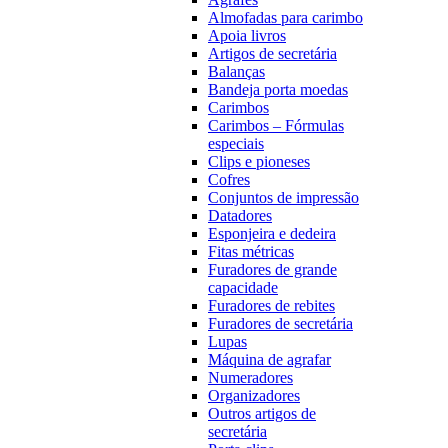
Almofadas para carimbo
Apoia livros
Artigos de secretária
Balanças
Bandeja porta moedas
Carimbos
Carimbos – Fórmulas
especiais
Clips e pioneses
Cofres
Conjuntos de impressão
Datadores
Esponjeira e dedeira
Fitas métricas
Furadores de grande
capacidade
Furadores de rebites
Furadores de secretária
Lupas
Máquina de agrafar
Numeradores
Organizadores
Outros artigos de
secretária