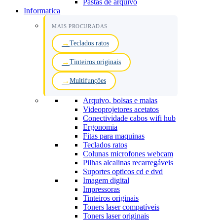
Pastas de arquivo
Informatica
MAIS PROCURADAS
Teclados ratos
Tinteiros originais
Multifunções
Arquivo, bolsas e malas
Videoprojetores acetatos
Conectividade cabos wifi hub
Ergonomia
Fitas para maquinas
Teclados ratos
Colunas microfones webcam
Pilhas alcalinas recarregáveis
Suportes opticos cd e dvd
Imagem digital
Impressoras
Tinteiros originais
Toners laser compatíveis
Toners laser originais