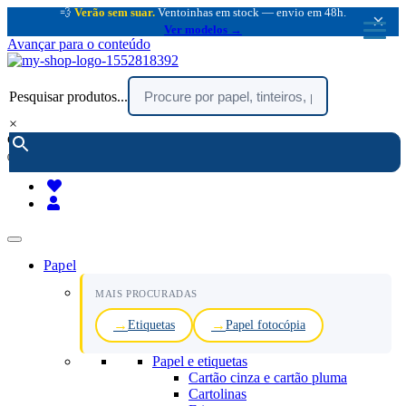
💨
Verão sem suar.
Ventoinhas em stock — envio em 48h.
×
Ver modelos →
Avançar para o conteúdo
Pesquisar produtos...
×
encomendar por telefone :
216 003 523
(chamada rede fixa nacional)
Papel
MAIS PROCURADAS
Etiquetas
Papel fotocópia
Papel e etiquetas
Cartão cinza e cartão pluma
Cartolinas