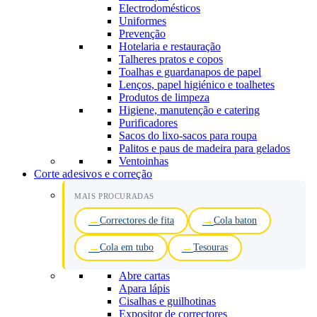
Electrodomésticos
Uniformes
Prevenção
Hotelaria e restauração
Talheres pratos e copos
Toalhas e guardanapos de papel
Lenços, papel higiénico e toalhetes
Produtos de limpeza
Higiene, manutenção e catering
Purificadores
Sacos do lixo-sacos para roupa
Palitos e paus de madeira para gelados
Ventoinhas
Corte adesivos e correção
MAIS PROCURADAS
Correctores de fita
Cola baton
Cola em tubo
Tesouras
Abre cartas
Apara lápis
Cisalhas e guilhotinas
Expositor de correctores