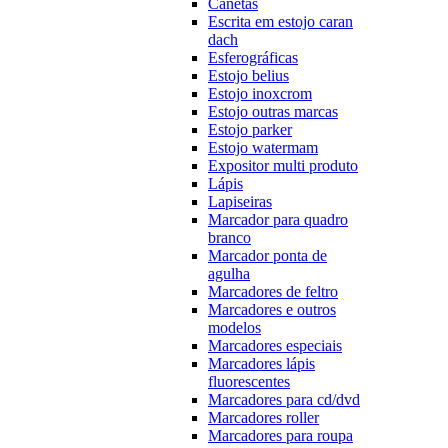
Canetas
Escrita em estojo caran
dach
Esferográficas
Estojo belius
Estojo inoxcrom
Estojo outras marcas
Estojo parker
Estojo watermam
Expositor multi produto
Lápis
Lapiseiras
Marcador para quadro
branco
Marcador ponta de
agulha
Marcadores de feltro
Marcadores e outros
modelos
Marcadores especiais
Marcadores lápis
fluorescentes
Marcadores para cd/dvd
Marcadores roller
Marcadores para roupa