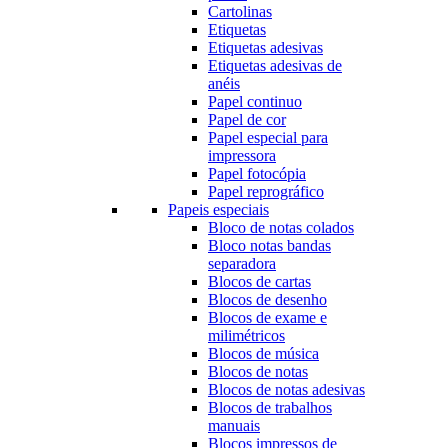
Cartolinas
Etiquetas
Etiquetas adesivas
Etiquetas adesivas de
anéis
Papel continuo
Papel de cor
Papel especial para
impressora
Papel fotocópia
Papel reprográfico
Papeis especiais
Bloco de notas colados
Bloco notas bandas
separadora
Blocos de cartas
Blocos de desenho
Blocos de exame e
milimétricos
Blocos de música
Blocos de notas
Blocos de notas adesivas
Blocos de trabalhos
manuais
Blocos impressos de