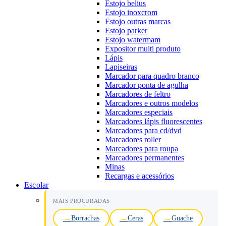
Estojo belius
Estojo inoxcrom
Estojo outras marcas
Estojo parker
Estojo watermam
Expositor multi produto
Lápis
Lapiseiras
Marcador para quadro branco
Marcador ponta de agulha
Marcadores de feltro
Marcadores e outros modelos
Marcadores especiais
Marcadores lápis fluorescentes
Marcadores para cd/dvd
Marcadores roller
Marcadores para roupa
Marcadores permanentes
Minas
Recargas e acessórios
Escolar
MAIS PROCURADAS
Borrachas
Ceras
Guache