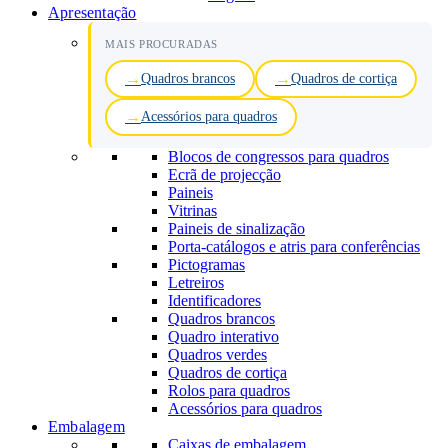
Apresentação
MAIS PROCURADAS
Quadros brancos
Quadros de cortiça
Acessórios para quadros
Blocos de congressos para quadros
Ecrã de projecção
Paineis
Vitrinas
Paineis de sinalização
Porta-catálogos e atris para conferências
Pictogramas
Letreiros
Identificadores
Quadros brancos
Quadro interativo
Quadros verdes
Quadros de cortiça
Rolos para quadros
Acessórios para quadros
Embalagem
Caixas de embalagem