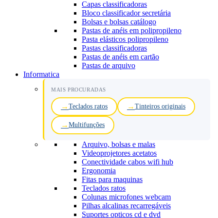
Capas classificadoras
Bloco classificador secretária
Bolsas e bolsas catálogo
Pastas de anéis em polipropileno
Pasta elásticos polipropileno
Pastas classificadoras
Pastas de anéis em cartão
Pastas de arquivo
Informatica
MAIS PROCURADAS
Teclados ratos
Tinteiros originais
Multifunções
Arquivo, bolsas e malas
Videoprojetores acetatos
Conectividade cabos wifi hub
Ergonomia
Fitas para maquinas
Teclados ratos
Colunas microfones webcam
Pilhas alcalinas recarregáveis
Suportes opticos cd e dvd