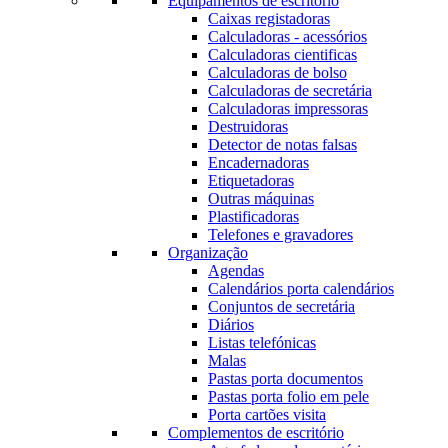
Equipamentos de escritório
Caixas registadoras
Calculadoras - acessórios
Calculadoras cientificas
Calculadoras de bolso
Calculadoras de secretária
Calculadoras impressoras
Destruidoras
Detector de notas falsas
Encadernadoras
Etiquetadoras
Outras máquinas
Plastificadoras
Telefones e gravadores
Organização
Agendas
Calendários porta calendários
Conjuntos de secretária
Diários
Listas telefónicas
Malas
Pastas porta documentos
Pastas porta folio em pele
Porta cartões visita
Complementos de escritório