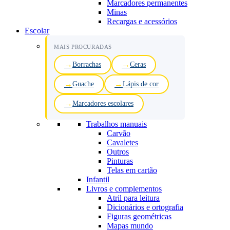
Marcadores permanentes
Minas
Recargas e acessórios
Escolar
MAIS PROCURADAS
Borrachas
Ceras
Guache
Lápis de cor
Marcadores escolares
Trabalhos manuais
Carvão
Cavaletes
Outros
Pinturas
Telas em cartão
Infantil
Livros e complementos
Atril para leitura
Dicionários e ortografia
Figuras geométricas
Mapas mundo