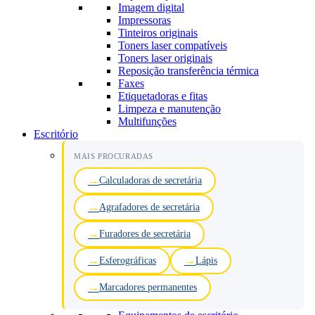
Imagem digital
Impressoras
Tinteiros originais
Toners laser compatíveis
Toners laser originais
Reposição transferência térmica
Faxes
Etiquetadoras e fitas
Limpeza e manutenção
Multifunções
Escritório
MAIS PROCURADAS
Calculadoras de secretária
Agrafadores de secretária
Furadores de secretária
Esferográficas
Lápis
Marcadores permanentes