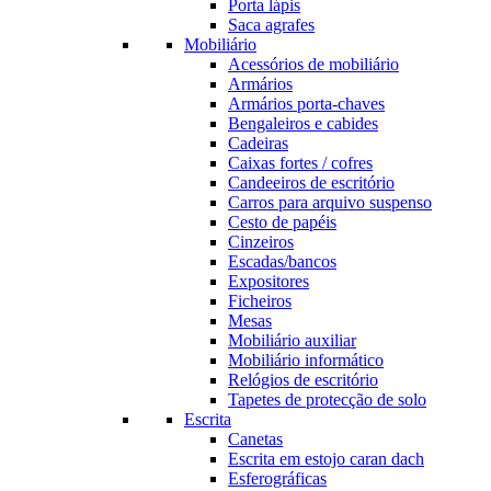
Porta lápis
Saca agrafes
Mobiliário
Acessórios de mobiliário
Armários
Armários porta-chaves
Bengaleiros e cabides
Cadeiras
Caixas fortes / cofres
Candeeiros de escritório
Carros para arquivo suspenso
Cesto de papéis
Cinzeiros
Escadas/bancos
Expositores
Ficheiros
Mesas
Mobiliário auxiliar
Mobiliário informático
Relógios de escritório
Tapetes de protecção de solo
Escrita
Canetas
Escrita em estojo caran dach
Esferográficas