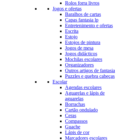
Rolos forra livros
Jogos e ofertas
Baralhos de cartas
Capas fantasia lp
Entretenimento e ofertas
Escrita
Estojo
Estojos de pintura
Jogos de mesa
Jogos didácticos
Mochilas escolares
Organizadores
Outros artigos de fantasia
Puzzles e quebra cabeças
Escolar
Agendas escolares
Aguarelas e lápis de
aguarelas
Borrachas
Cartão ondulado
Ceras
Compassos
Guache
Lápis de cor
Marcadores escolares