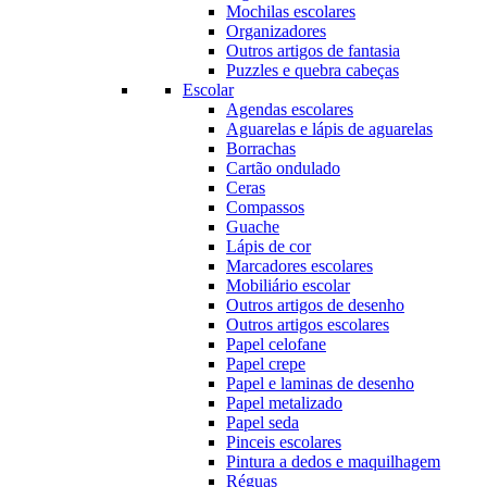
Mochilas escolares
Organizadores
Outros artigos de fantasia
Puzzles e quebra cabeças
Escolar
Agendas escolares
Aguarelas e lápis de aguarelas
Borrachas
Cartão ondulado
Ceras
Compassos
Guache
Lápis de cor
Marcadores escolares
Mobiliário escolar
Outros artigos de desenho
Outros artigos escolares
Papel celofane
Papel crepe
Papel e laminas de desenho
Papel metalizado
Papel seda
Pinceis escolares
Pintura a dedos e maquilhagem
Réguas