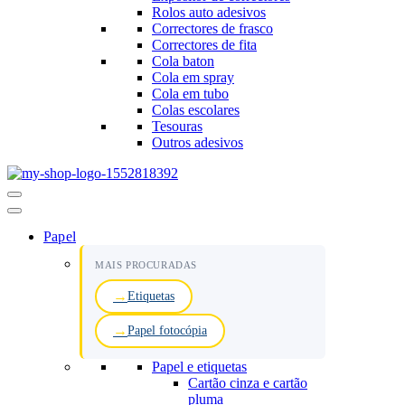
Rolos auto adesivos
Correctores de frasco
Correctores de fita
Cola baton
Cola em spray
Cola em tubo
Colas escolares
Tesouras
Outros adesivos
Menu
de
navegação
Papel
MAIS PROCURADAS
Etiquetas
Papel fotocópia
Papel e etiquetas
Cartão cinza e cartão
pluma