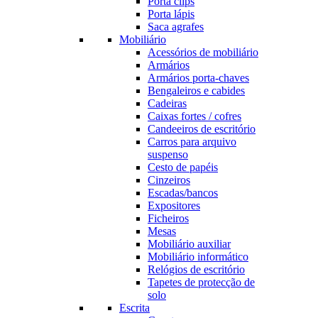
Porta clips
Porta lápis
Saca agrafes
Mobiliário
Acessórios de mobiliário
Armários
Armários porta-chaves
Bengaleiros e cabides
Cadeiras
Caixas fortes / cofres
Candeeiros de escritório
Carros para arquivo
suspenso
Cesto de papéis
Cinzeiros
Escadas/bancos
Expositores
Ficheiros
Mesas
Mobiliário auxiliar
Mobiliário informático
Relógios de escritório
Tapetes de protecção de
solo
Escrita