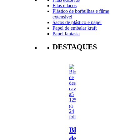
Fitas e laços
Plástico de borbulhas e filme
extensível
Sacos de plástico e papel
Papel de embalar kraft
Papel fantasia
DESTAQUES
Bloco
de