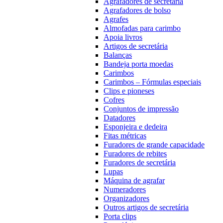
Agrafadores de secretária
Agrafadores de bolso
Agrafes
Almofadas para carimbo
Apoia livros
Artigos de secretária
Balanças
Bandeja porta moedas
Carimbos
Carimbos – Fórmulas especiais
Clips e pioneses
Cofres
Conjuntos de impressão
Datadores
Esponjeira e dedeira
Fitas métricas
Furadores de grande capacidade
Furadores de rebites
Furadores de secretária
Lupas
Máquina de agrafar
Numeradores
Organizadores
Outros artigos de secretária
Porta clips