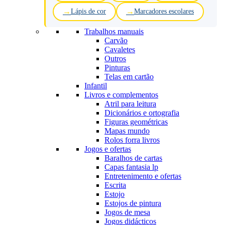
Lápis de cor
Marcadores escolares
Trabalhos manuais
Carvão
Cavaletes
Outros
Pinturas
Telas em cartão
Infantil
Livros e complementos
Atril para leitura
Dicionários e ortografia
Figuras geométricas
Mapas mundo
Rolos forra livros
Jogos e ofertas
Baralhos de cartas
Capas fantasia lp
Entretenimento e ofertas
Escrita
Estojo
Estojos de pintura
Jogos de mesa
Jogos didácticos