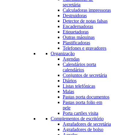
secretária
Calculadoras impressoras
Destruidoras
Detector de notas falsas
Encadernadoras
Etiquetadoras
Outras máquinas
Plastificadoras
Telefones e gravadores
Organização
Agendas
Calendários porta
calendários
Conjuntos de secretária
Diários
Listas telefónicas
Malas
Pastas porta documentos
Pastas porta folio em
pele
Porta cartões visita
Complementos de escritório
Agrafadores de secretária
Agrafadores de bolso
Agrafes