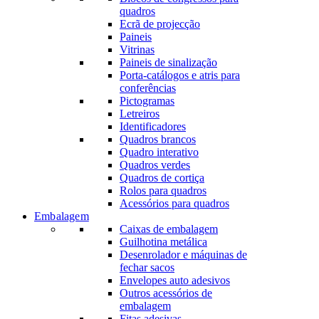
quadros
Ecrã de projecção
Paineis
Vitrinas
Paineis de sinalização
Porta-catálogos e atris para
conferências
Pictogramas
Letreiros
Identificadores
Quadros brancos
Quadro interativo
Quadros verdes
Quadros de cortiça
Rolos para quadros
Acessórios para quadros
Embalagem
Caixas de embalagem
Guilhotina metálica
Desenrolador e máquinas de
fechar sacos
Envelopes auto adesivos
Outros acessórios de
embalagem
Fitas adesivas