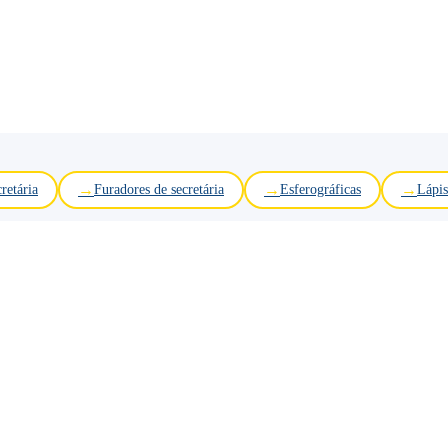
retária
Furadores de secretária
Esferográficas
Lápis