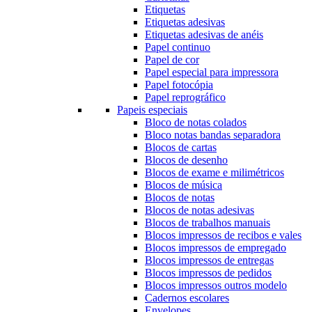
Etiquetas
Etiquetas adesivas
Etiquetas adesivas de anéis
Papel continuo
Papel de cor
Papel especial para impressora
Papel fotocópia
Papel reprográfico
Papeis especiais
Bloco de notas colados
Bloco notas bandas separadora
Blocos de cartas
Blocos de desenho
Blocos de exame e milimétricos
Blocos de música
Blocos de notas
Blocos de notas adesivas
Blocos de trabalhos manuais
Blocos impressos de recibos e vales
Blocos impressos de empregado
Blocos impressos de entregas
Blocos impressos de pedidos
Blocos impressos outros modelo
Cadernos escolares
Envelopes