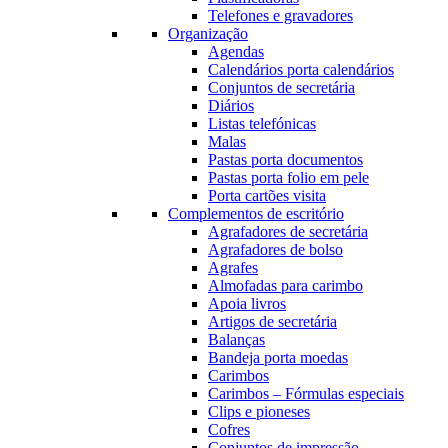
Telefones e gravadores
Organização
Agendas
Calendários porta calendários
Conjuntos de secretária
Diários
Listas telefónicas
Malas
Pastas porta documentos
Pastas porta folio em pele
Porta cartões visita
Complementos de escritório
Agrafadores de secretária
Agrafadores de bolso
Agrafes
Almofadas para carimbo
Apoia livros
Artigos de secretária
Balanças
Bandeja porta moedas
Carimbos
Carimbos – Fórmulas especiais
Clips e pioneses
Cofres
Conjuntos de impressão