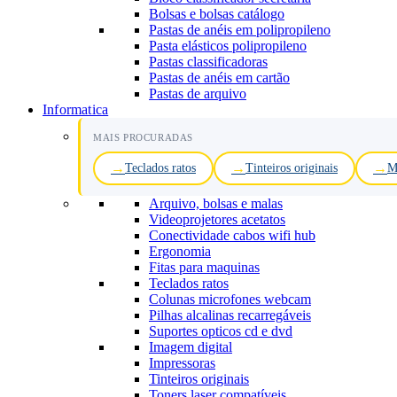
Bolsas e bolsas catálogo
Pastas de anéis em polipropileno
Pasta elásticos polipropileno
Pastas classificadoras
Pastas de anéis em cartão
Pastas de arquivo
Informatica
MAIS PROCURADAS
Teclados ratos
Tinteiros originais
M
Arquivo, bolsas e malas
Videoprojetores acetatos
Conectividade cabos wifi hub
Ergonomia
Fitas para maquinas
Teclados ratos
Colunas microfones webcam
Pilhas alcalinas recarregáveis
Suportes opticos cd e dvd
Imagem digital
Impressoras
Tinteiros originais
Toners laser compatíveis