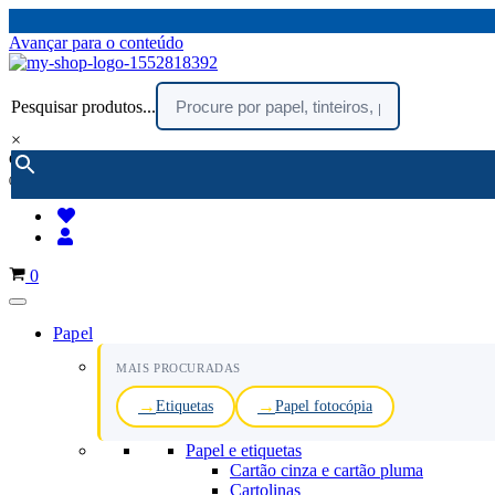
Avançar para o conteúdo
Pesquisar produtos...
×
encomendar por telefone :
216 003 523
(chamada rede fixa nacional)
Carrinho
0
Papel
MAIS PROCURADAS
Etiquetas
Papel fotocópia
Papel e etiquetas
Cartão cinza e cartão pluma
Cartolinas