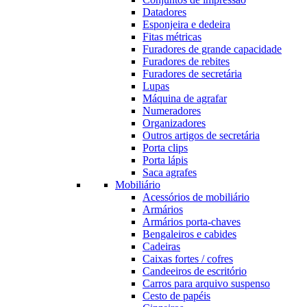
Datadores
Esponjeira e dedeira
Fitas métricas
Furadores de grande capacidade
Furadores de rebites
Furadores de secretária
Lupas
Máquina de agrafar
Numeradores
Organizadores
Outros artigos de secretária
Porta clips
Porta lápis
Saca agrafes
Mobiliário
Acessórios de mobiliário
Armários
Armários porta-chaves
Bengaleiros e cabides
Cadeiras
Caixas fortes / cofres
Candeeiros de escritório
Carros para arquivo suspenso
Cesto de papéis