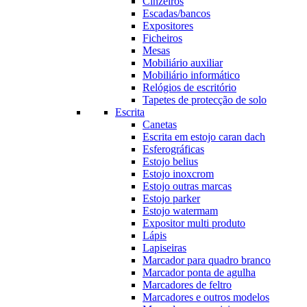
Cinzeiros
Escadas/bancos
Expositores
Ficheiros
Mesas
Mobiliário auxiliar
Mobiliário informático
Relógios de escritório
Tapetes de protecção de solo
Escrita
Canetas
Escrita em estojo caran dach
Esferográficas
Estojo belius
Estojo inoxcrom
Estojo outras marcas
Estojo parker
Estojo watermam
Expositor multi produto
Lápis
Lapiseiras
Marcador para quadro branco
Marcador ponta de agulha
Marcadores de feltro
Marcadores e outros modelos