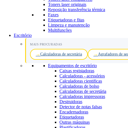
Toners laser originais
Reposição transferência térmica
Faxes
Etiquetadoras e fitas
Limpeza e manutenção
Multifunções
Escritório
MAIS PROCURADAS
Calculadoras de secretária
Agrafadores de sec
Equipamentos de escritório
Caixas registadoras
Calculadoras - acessórios
Calculadoras cientificas
Calculadoras de bolso
Calculadoras de secretária
Calculadoras impressoras
Destruidoras
Detector de notas falsas
Encadernadoras
Etiquetadoras
Outras máquinas
Plastificadoras