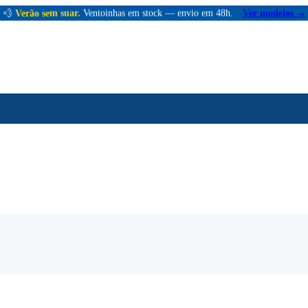
💨
Verão sem suar.
Ventoinhas em stock — envio em 48h.
Ver modelos →