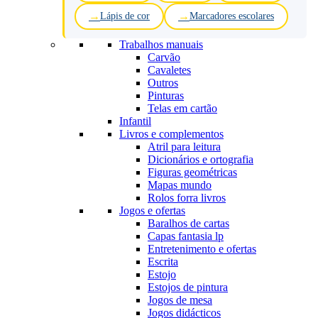
Lápis de cor
Marcadores escolares
Trabalhos manuais
Carvão
Cavaletes
Outros
Pinturas
Telas em cartão
Infantil
Livros e complementos
Atril para leitura
Dicionários e ortografia
Figuras geométricas
Mapas mundo
Rolos forra livros
Jogos e ofertas
Baralhos de cartas
Capas fantasia lp
Entretenimento e ofertas
Escrita
Estojo
Estojos de pintura
Jogos de mesa
Jogos didácticos