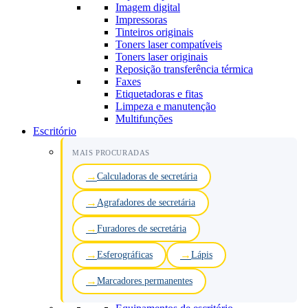
Imagem digital
Impressoras
Tinteiros originais
Toners laser compatíveis
Toners laser originais
Reposição transferência térmica
Faxes
Etiquetadoras e fitas
Limpeza e manutenção
Multifunções
Escritório
MAIS PROCURADAS
Calculadoras de secretária
Agrafadores de secretária
Furadores de secretária
Esferográficas
Lápis
Marcadores permanentes