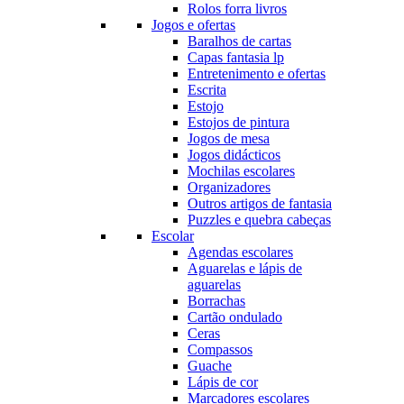
Rolos forra livros
Jogos e ofertas
Baralhos de cartas
Capas fantasia lp
Entretenimento e ofertas
Escrita
Estojo
Estojos de pintura
Jogos de mesa
Jogos didácticos
Mochilas escolares
Organizadores
Outros artigos de fantasia
Puzzles e quebra cabeças
Escolar
Agendas escolares
Aguarelas e lápis de
aguarelas
Borrachas
Cartão ondulado
Ceras
Compassos
Guache
Lápis de cor
Marcadores escolares