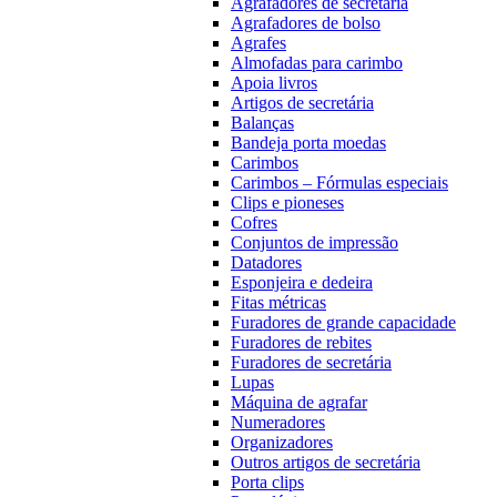
Agrafadores de secretária
Agrafadores de bolso
Agrafes
Almofadas para carimbo
Apoia livros
Artigos de secretária
Balanças
Bandeja porta moedas
Carimbos
Carimbos – Fórmulas especiais
Clips e pioneses
Cofres
Conjuntos de impressão
Datadores
Esponjeira e dedeira
Fitas métricas
Furadores de grande capacidade
Furadores de rebites
Furadores de secretária
Lupas
Máquina de agrafar
Numeradores
Organizadores
Outros artigos de secretária
Porta clips