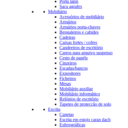
Porta lápis
Saca agrafes
Mobiliário
Acessórios de mobiliário
Armários
Armários porta-chaves
Bengaleiros e cabides
Cadeiras
Caixas fortes / cofres
Candeeiros de escritório
Carros para arquivo suspenso
Cesto de papéis
Cinzeiros
Escadas/bancos
Expositores
Ficheiros
Mesas
Mobiliário auxiliar
Mobiliário informático
Relógios de escritório
Tapetes de protecção de solo
Escrita
Canetas
Escrita em estojo caran dach
Esferográficas