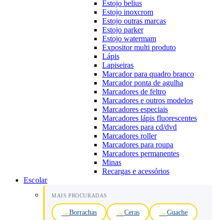
Estojo belius
Estojo inoxcrom
Estojo outras marcas
Estojo parker
Estojo watermam
Expositor multi produto
Lápis
Lapiseiras
Marcador para quadro branco
Marcador ponta de agulha
Marcadores de feltro
Marcadores e outros modelos
Marcadores especiais
Marcadores lápis fluorescentes
Marcadores para cd/dvd
Marcadores roller
Marcadores para roupa
Marcadores permanentes
Minas
Recargas e acessórios
Escolar
MAIS PROCURADAS
Borrachas
Ceras
Guache