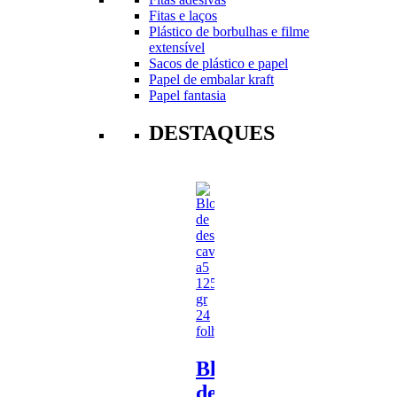
Fitas e laços
Plástico de borbulhas e filme
extensível
Sacos de plástico e papel
Papel de embalar kraft
Papel fantasia
DESTAQUES
Bloco
de