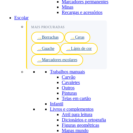
Marcadores permanentes
Minas
Recargas e acessórios
Escolar
MAIS PROCURADAS
Borrachas
Ceras
Guache
Lápis de cor
Marcadores escolares
Trabalhos manuais
Carvão
Cavaletes
Outros
Pinturas
Telas em cartão
Infantil
Livros e complementos
Atril para leitura
Dicionários e ortografia
Figuras geométricas
Mapas mundo