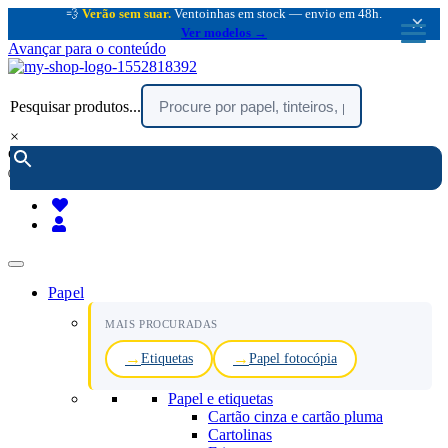
💨
Verão sem suar.
Ventoinhas em stock — envio em 48h.
×
Ver modelos →
Avançar para o conteúdo
Pesquisar produtos...
×
encomendar por telefone :
216 003 523
(chamada rede fixa nacional)
Papel
MAIS PROCURADAS
Etiquetas
Papel fotocópia
Papel e etiquetas
Cartão cinza e cartão pluma
Cartolinas