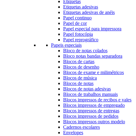
Etiquetas
Etiquetas adesivas
Etiquetas adesivas de anéis
Papel continuo
Papel de cor
Papel especial para impressora
Papel fotocópia
Papel reprográfico
Papeis especiais
Bloco de notas colados
Bloco notas bandas separadora
Blocos de cartas
Blocos de desenho
Blocos de exame e milimétricos
Blocos de música
Blocos de notas
Blocos de notas adesivas
Blocos de trabalhos manuais
Blocos impressos de recibos e vales
Blocos impressos de empregado
Blocos impressos de entregas
Blocos impressos de pedidos
Blocos impressos outros modelo
Cadernos escolares
Envelopes