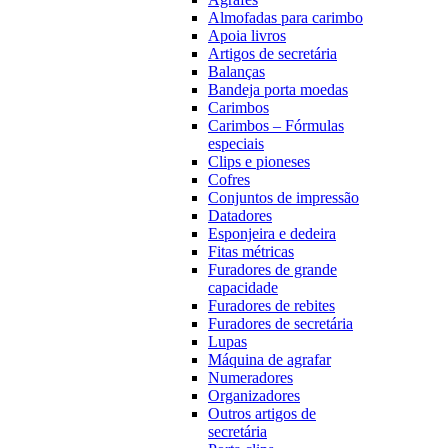
Almofadas para carimbo
Apoia livros
Artigos de secretária
Balanças
Bandeja porta moedas
Carimbos
Carimbos – Fórmulas
especiais
Clips e pioneses
Cofres
Conjuntos de impressão
Datadores
Esponjeira e dedeira
Fitas métricas
Furadores de grande
capacidade
Furadores de rebites
Furadores de secretária
Lupas
Máquina de agrafar
Numeradores
Organizadores
Outros artigos de
secretária