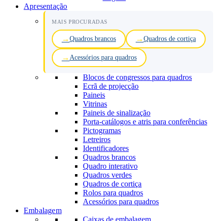
Apresentação
MAIS PROCURADAS
Quadros brancos
Quadros de cortiça
Acessórios para quadros
Blocos de congressos para quadros
Ecrã de projecção
Paineis
Vitrinas
Paineis de sinalização
Porta-catálogos e atris para conferências
Pictogramas
Letreiros
Identificadores
Quadros brancos
Quadro interativo
Quadros verdes
Quadros de cortiça
Rolos para quadros
Acessórios para quadros
Embalagem
Caixas de embalagem