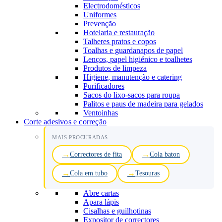
Electrodomésticos
Uniformes
Prevenção
Hotelaria e restauração
Talheres pratos e copos
Toalhas e guardanapos de papel
Lenços, papel higiénico e toalhetes
Produtos de limpeza
Higiene, manutenção e catering
Purificadores
Sacos do lixo-sacos para roupa
Palitos e paus de madeira para gelados
Ventoinhas
Corte adesivos e correção
MAIS PROCURADAS
Correctores de fita
Cola baton
Cola em tubo
Tesouras
Abre cartas
Apara lápis
Cisalhas e guilhotinas
Expositor de correctores