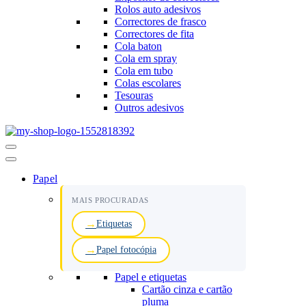
Rolos auto adesivos
Correctores de frasco
Correctores de fita
Cola baton
Cola em spray
Cola em tubo
Colas escolares
Tesouras
Outros adesivos
Menu
de
navegação
Papel
MAIS PROCURADAS
Etiquetas
Papel fotocópia
Papel e etiquetas
Cartão cinza e cartão
pluma