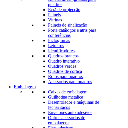
quadros
Ecrã de projecção
Paineis
Vitrinas
Paineis de sinalização
Porta-catálogos e atris para
conferências
Pictogramas
Letreiros
Identificadores
Quadros brancos
Quadro interativo
Quadros verdes
Quadros de cortiça
Rolos para quadros
Acessórios para quadros
Embalagem
Caixas de embalagem
Guilhotina metálica
Desenrolador e máquinas de
fechar sacos
Envelopes auto adesivos
Outros acessórios de
embalagem
Fitas adesivas