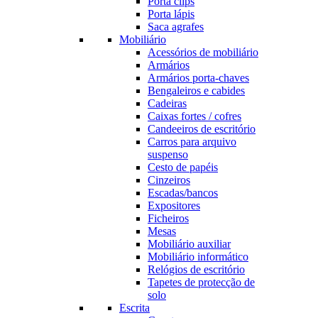
Porta clips
Porta lápis
Saca agrafes
Mobiliário
Acessórios de mobiliário
Armários
Armários porta-chaves
Bengaleiros e cabides
Cadeiras
Caixas fortes / cofres
Candeeiros de escritório
Carros para arquivo
suspenso
Cesto de papéis
Cinzeiros
Escadas/bancos
Expositores
Ficheiros
Mesas
Mobiliário auxiliar
Mobiliário informático
Relógios de escritório
Tapetes de protecção de
solo
Escrita