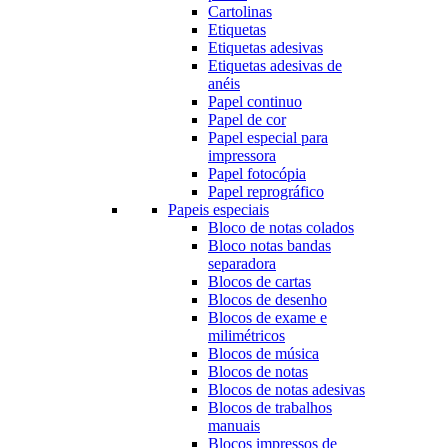
Cartolinas
Etiquetas
Etiquetas adesivas
Etiquetas adesivas de
anéis
Papel continuo
Papel de cor
Papel especial para
impressora
Papel fotocópia
Papel reprográfico
Papeis especiais
Bloco de notas colados
Bloco notas bandas
separadora
Blocos de cartas
Blocos de desenho
Blocos de exame e
milimétricos
Blocos de música
Blocos de notas
Blocos de notas adesivas
Blocos de trabalhos
manuais
Blocos impressos de