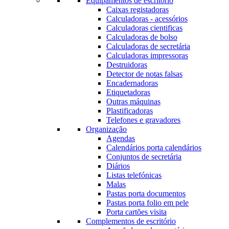
Equipamentos de escritório
Caixas registadoras
Calculadoras - acessórios
Calculadoras cientificas
Calculadoras de bolso
Calculadoras de secretária
Calculadoras impressoras
Destruidoras
Detector de notas falsas
Encadernadoras
Etiquetadoras
Outras máquinas
Plastificadoras
Telefones e gravadores
Organização
Agendas
Calendários porta calendários
Conjuntos de secretária
Diários
Listas telefónicas
Malas
Pastas porta documentos
Pastas porta folio em pele
Porta cartões visita
Complementos de escritório