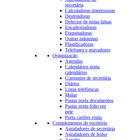
secretária
Calculadoras impressoras
Destruidoras
Detector de notas falsas
Encadernadoras
Etiquetadoras
Outras máquinas
Plastificadoras
Telefones e gravadores
Organização
Agendas
Calendários porta
calendários
Conjuntos de secretária
Diários
Listas telefónicas
Malas
Pastas porta documentos
Pastas porta folio em
pele
Porta cartões visita
Complementos de escritório
Agrafadores de secretária
Agrafadores de bolso
Agrafes