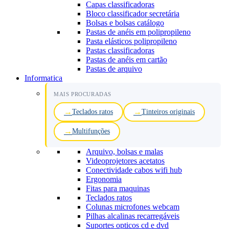
Capas classificadoras
Bloco classificador secretária
Bolsas e bolsas catálogo
Pastas de anéis em polipropileno
Pasta elásticos polipropileno
Pastas classificadoras
Pastas de anéis em cartão
Pastas de arquivo
Informatica
MAIS PROCURADAS
Teclados ratos
Tinteiros originais
Multifunções
Arquivo, bolsas e malas
Videoprojetores acetatos
Conectividade cabos wifi hub
Ergonomia
Fitas para maquinas
Teclados ratos
Colunas microfones webcam
Pilhas alcalinas recarregáveis
Suportes opticos cd e dvd