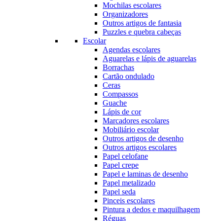
Mochilas escolares
Organizadores
Outros artigos de fantasia
Puzzles e quebra cabeças
Escolar
Agendas escolares
Aguarelas e lápis de aguarelas
Borrachas
Cartão ondulado
Ceras
Compassos
Guache
Lápis de cor
Marcadores escolares
Mobiliário escolar
Outros artigos de desenho
Outros artigos escolares
Papel celofane
Papel crepe
Papel e laminas de desenho
Papel metalizado
Papel seda
Pinceis escolares
Pintura a dedos e maquilhagem
Réguas