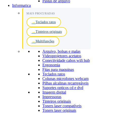
Pastas de arquivo
Informatica
MAIS PROCURADAS
Teclados ratos
Tinteiros originais
Multifunções
Arquivo, bolsas e malas
Videoprojetores acetatos
Conectividade cabos wifi hub
Ergonomia
Fitas para maquinas
Teclados ratos
Colunas microfones webcam
Pilhas alcalinas recarregáveis
Suportes opticos cd e dvd
Imagem digital
Impressoras
Tinteiros originais
Toners laser compatíveis
Toners laser originais