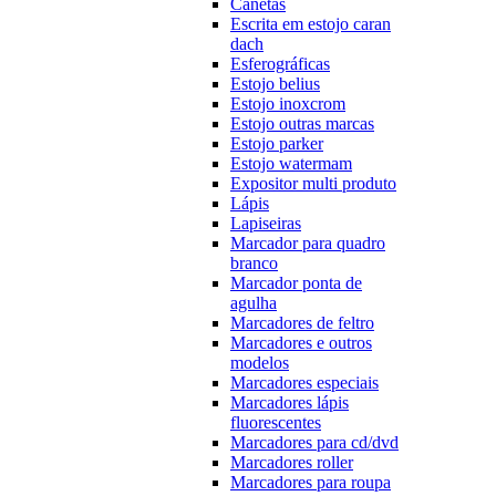
Canetas
Escrita em estojo caran
dach
Esferográficas
Estojo belius
Estojo inoxcrom
Estojo outras marcas
Estojo parker
Estojo watermam
Expositor multi produto
Lápis
Lapiseiras
Marcador para quadro
branco
Marcador ponta de
agulha
Marcadores de feltro
Marcadores e outros
modelos
Marcadores especiais
Marcadores lápis
fluorescentes
Marcadores para cd/dvd
Marcadores roller
Marcadores para roupa