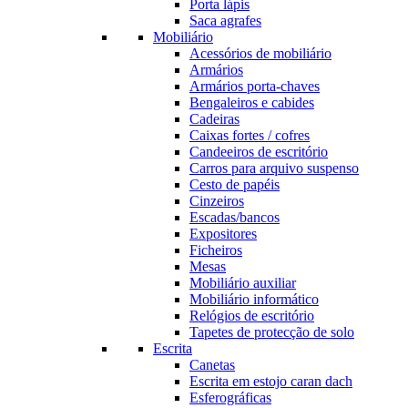
Porta lápis
Saca agrafes
Mobiliário
Acessórios de mobiliário
Armários
Armários porta-chaves
Bengaleiros e cabides
Cadeiras
Caixas fortes / cofres
Candeeiros de escritório
Carros para arquivo suspenso
Cesto de papéis
Cinzeiros
Escadas/bancos
Expositores
Ficheiros
Mesas
Mobiliário auxiliar
Mobiliário informático
Relógios de escritório
Tapetes de protecção de solo
Escrita
Canetas
Escrita em estojo caran dach
Esferográficas