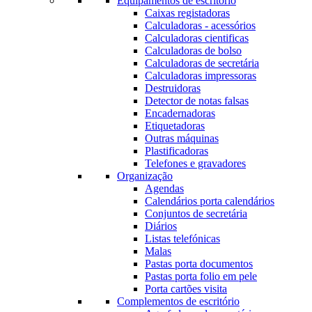
Equipamentos de escritório
Caixas registadoras
Calculadoras - acessórios
Calculadoras cientificas
Calculadoras de bolso
Calculadoras de secretária
Calculadoras impressoras
Destruidoras
Detector de notas falsas
Encadernadoras
Etiquetadoras
Outras máquinas
Plastificadoras
Telefones e gravadores
Organização
Agendas
Calendários porta calendários
Conjuntos de secretária
Diários
Listas telefónicas
Malas
Pastas porta documentos
Pastas porta folio em pele
Porta cartões visita
Complementos de escritório