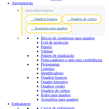
Apresentação
MAIS PROCURADAS
Quadros brancos
Quadros de cortiça
Acessórios para quadros
Blocos de congressos para quadros
Ecrã de projecção
Paineis
Vitrinas
Paineis de sinalização
Porta-catálogos e atris para conferências
Pictogramas
Letreiros
Identificadores
Quadros brancos
Quadro interativo
Quadros verdes
Quadros de cortiça
Rolos para quadros
Acessórios para quadros
Embalagem
Caixas de embalagem