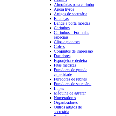
Almofadas para carimbo
Apoia livros
Artigos de secretária
Balanças
Bandeja porta moedas
Carimbos
Carimbos – Fórmulas
especiais
Clips e pioneses
Cofres
Conjuntos de impressão
Datadores
Esponjeira e dedeira
Fitas métricas
Furadores de grande
capacidade
Furadores de rebites
Furadores de secretária
Lupas
Máquina de agrafar
Numeradores
Organizadores
Outros artigos de
secretária