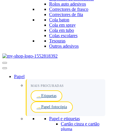
Rolos auto adesivos
Correctores de frasco
Correctores de fita
Cola baton
Cola em spray
Cola em tubo
Colas escolares
Tesouras
Outros adesivos
Menu
de
navegação
Papel
MAIS PROCURADAS
Etiquetas
Papel fotocópia
Papel e etiquetas
Cartão cinza e cartão
pluma