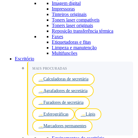
Imagem digital
Impressoras
Tinteiros originais
Toners laser compatíveis
Toners laser originais
Reposição transferência térmica
Faxes
Etiquetadoras e fitas
Limpeza e manutenção
Multifunções
Escritório
MAIS PROCURADAS
Calculadoras de secretária
Agrafadores de secretária
Furadores de secretária
Esferográficas
Lápis
Marcadores permanentes