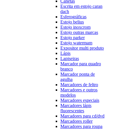
Canetas
Escrita em estojo caran
dach
Esferográficas
Estojo belius
Estojo inoxcrom
Estojo outras marcas
Estojo parker
Estojo watermam
Expositor multi produto
Lápis
Lapiseiras
Marcador para quadro
branco
Marcador ponta de
agulha
Marcadores de feltro
Marcadores e outros
modelos
Marcadores especiais
Marcadores lápis
fluorescentes
Marcadores para cd/dvd
Marcadores roller
Marcadores para roupa