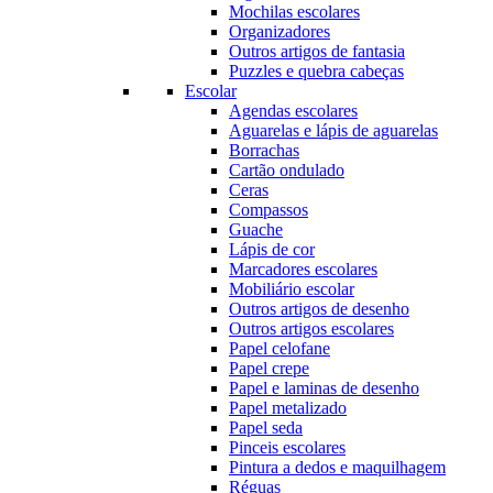
Mochilas escolares
Organizadores
Outros artigos de fantasia
Puzzles e quebra cabeças
Escolar
Agendas escolares
Aguarelas e lápis de aguarelas
Borrachas
Cartão ondulado
Ceras
Compassos
Guache
Lápis de cor
Marcadores escolares
Mobiliário escolar
Outros artigos de desenho
Outros artigos escolares
Papel celofane
Papel crepe
Papel e laminas de desenho
Papel metalizado
Papel seda
Pinceis escolares
Pintura a dedos e maquilhagem
Réguas