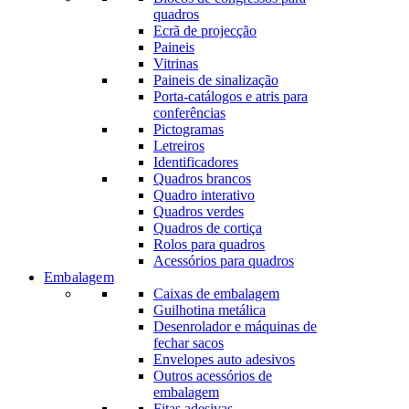
quadros
Ecrã de projecção
Paineis
Vitrinas
Paineis de sinalização
Porta-catálogos e atris para
conferências
Pictogramas
Letreiros
Identificadores
Quadros brancos
Quadro interativo
Quadros verdes
Quadros de cortiça
Rolos para quadros
Acessórios para quadros
Embalagem
Caixas de embalagem
Guilhotina metálica
Desenrolador e máquinas de
fechar sacos
Envelopes auto adesivos
Outros acessórios de
embalagem
Fitas adesivas