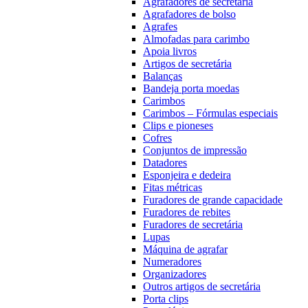
Agrafadores de secretária
Agrafadores de bolso
Agrafes
Almofadas para carimbo
Apoia livros
Artigos de secretária
Balanças
Bandeja porta moedas
Carimbos
Carimbos – Fórmulas especiais
Clips e pioneses
Cofres
Conjuntos de impressão
Datadores
Esponjeira e dedeira
Fitas métricas
Furadores de grande capacidade
Furadores de rebites
Furadores de secretária
Lupas
Máquina de agrafar
Numeradores
Organizadores
Outros artigos de secretária
Porta clips