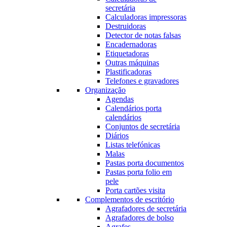
secretária
Calculadoras impressoras
Destruidoras
Detector de notas falsas
Encadernadoras
Etiquetadoras
Outras máquinas
Plastificadoras
Telefones e gravadores
Organização
Agendas
Calendários porta
calendários
Conjuntos de secretária
Diários
Listas telefónicas
Malas
Pastas porta documentos
Pastas porta folio em
pele
Porta cartões visita
Complementos de escritório
Agrafadores de secretária
Agrafadores de bolso
Agrafes