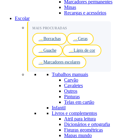
Marcadores permanentes
Minas
Recargas e acessórios
Escolar
MAIS PROCURADAS
Borrachas
Ceras
Guache
Lápis de cor
Marcadores escolares
Trabalhos manuais
Carvão
Cavaletes
Outros
Pinturas
Telas em cartão
Infantil
Livros e complementos
Atril para leitura
Dicionários e ortografia
Figuras geométricas
Mapas mundo