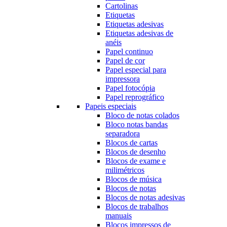
Cartolinas
Etiquetas
Etiquetas adesivas
Etiquetas adesivas de
anéis
Papel continuo
Papel de cor
Papel especial para
impressora
Papel fotocópia
Papel reprográfico
Papeis especiais
Bloco de notas colados
Bloco notas bandas
separadora
Blocos de cartas
Blocos de desenho
Blocos de exame e
milimétricos
Blocos de música
Blocos de notas
Blocos de notas adesivas
Blocos de trabalhos
manuais
Blocos impressos de