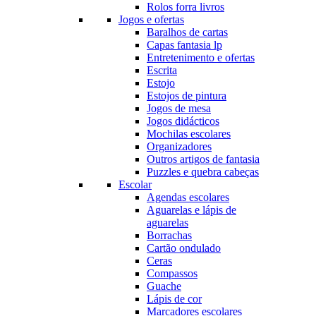
Rolos forra livros
Jogos e ofertas
Baralhos de cartas
Capas fantasia lp
Entretenimento e ofertas
Escrita
Estojo
Estojos de pintura
Jogos de mesa
Jogos didácticos
Mochilas escolares
Organizadores
Outros artigos de fantasia
Puzzles e quebra cabeças
Escolar
Agendas escolares
Aguarelas e lápis de
aguarelas
Borrachas
Cartão ondulado
Ceras
Compassos
Guache
Lápis de cor
Marcadores escolares