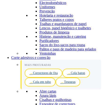
Electrodomésticos
Uniformes
Prevenção
Hotelaria e restauração
Talheres pratos e copos
Toalhas e guardanapos de papel
Lenços, papel higiénico e toalhetes
Produtos de limpeza
Higiene, manutenção e catering
Purificadores
Sacos do lixo-sacos para roupa
Palitos e paus de madeira para gelados
Ventoinhas
Corte adesivos e correção
MAIS PROCURADAS
Correctores de fita
Cola baton
Cola em tubo
Tesouras
Abre cartas
Apara lápis
Cisalhas e guilhotinas
Expositor de correctores