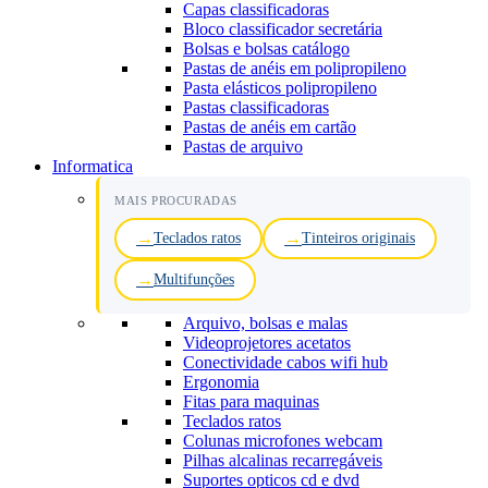
Capas classificadoras
Bloco classificador secretária
Bolsas e bolsas catálogo
Pastas de anéis em polipropileno
Pasta elásticos polipropileno
Pastas classificadoras
Pastas de anéis em cartão
Pastas de arquivo
Informatica
MAIS PROCURADAS
Teclados ratos
Tinteiros originais
Multifunções
Arquivo, bolsas e malas
Videoprojetores acetatos
Conectividade cabos wifi hub
Ergonomia
Fitas para maquinas
Teclados ratos
Colunas microfones webcam
Pilhas alcalinas recarregáveis
Suportes opticos cd e dvd