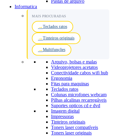
Pastas de arquivo
Informatica
MAIS PROCURADAS
Teclados ratos
Tinteiros originais
Multifunções
Arquivo, bolsas e malas
Videoprojetores acetatos
Conectividade cabos wifi hub
Ergonomia
Fitas para maquinas
Teclados ratos
Colunas microfones webcam
Pilhas alcalinas recarregáveis
Suportes opticos cd e dvd
Imagem digital
Impressoras
Tinteiros originais
Toners laser compatíveis
Toners laser originais