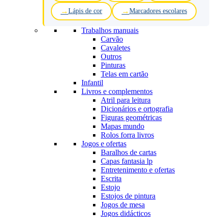
Lápis de cor
Marcadores escolares
Trabalhos manuais
Carvão
Cavaletes
Outros
Pinturas
Telas em cartão
Infantil
Livros e complementos
Atril para leitura
Dicionários e ortografia
Figuras geométricas
Mapas mundo
Rolos forra livros
Jogos e ofertas
Baralhos de cartas
Capas fantasia lp
Entretenimento e ofertas
Escrita
Estojo
Estojos de pintura
Jogos de mesa
Jogos didácticos