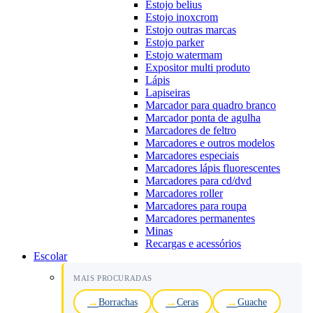
Estojo belius
Estojo inoxcrom
Estojo outras marcas
Estojo parker
Estojo watermam
Expositor multi produto
Lápis
Lapiseiras
Marcador para quadro branco
Marcador ponta de agulha
Marcadores de feltro
Marcadores e outros modelos
Marcadores especiais
Marcadores lápis fluorescentes
Marcadores para cd/dvd
Marcadores roller
Marcadores para roupa
Marcadores permanentes
Minas
Recargas e acessórios
Escolar
MAIS PROCURADAS
Borrachas
Ceras
Guache