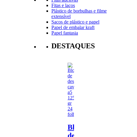
Fitas e laços
Plástico de borbulhas e filme
extensível
Sacos de plástico e papel
Papel de embalar kraft
Papel fantasia
DESTAQUES
Bloco
de