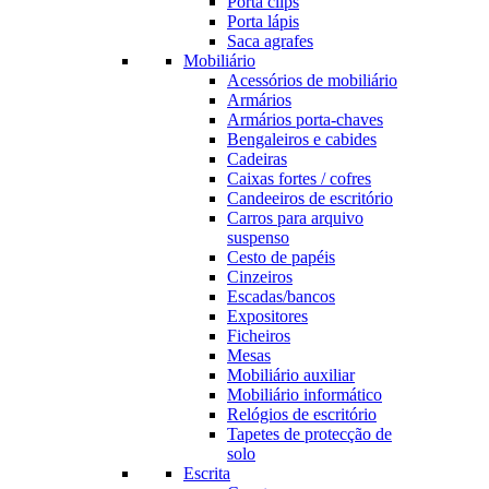
Porta clips
Porta lápis
Saca agrafes
Mobiliário
Acessórios de mobiliário
Armários
Armários porta-chaves
Bengaleiros e cabides
Cadeiras
Caixas fortes / cofres
Candeeiros de escritório
Carros para arquivo
suspenso
Cesto de papéis
Cinzeiros
Escadas/bancos
Expositores
Ficheiros
Mesas
Mobiliário auxiliar
Mobiliário informático
Relógios de escritório
Tapetes de protecção de
solo
Escrita