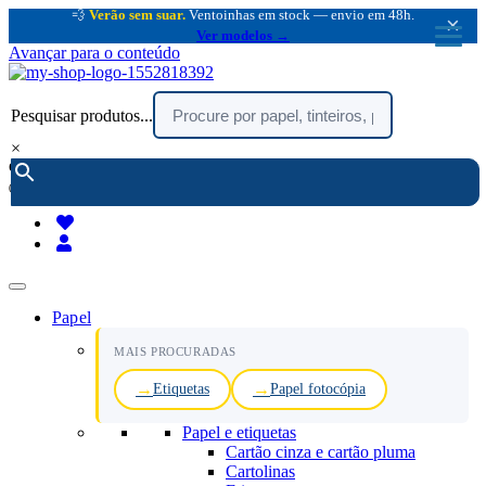
💨
Verão sem suar.
Ventoinhas em stock — envio em 48h.
×
Ver modelos →
Avançar para o conteúdo
Pesquisar produtos...
×
encomendar por telefone :
216 003 523
(chamada rede fixa nacional)
Papel
MAIS PROCURADAS
Etiquetas
Papel fotocópia
Papel e etiquetas
Cartão cinza e cartão pluma
Cartolinas