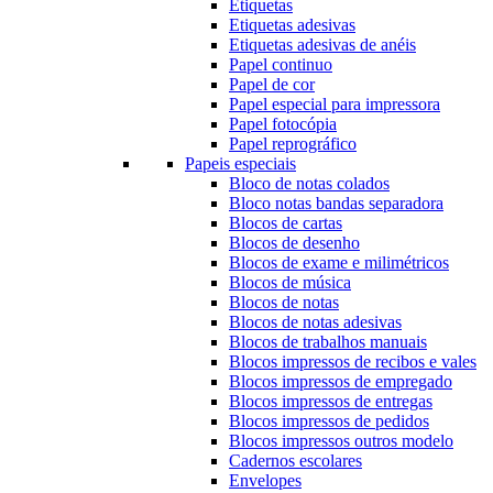
Etiquetas
Etiquetas adesivas
Etiquetas adesivas de anéis
Papel continuo
Papel de cor
Papel especial para impressora
Papel fotocópia
Papel reprográfico
Papeis especiais
Bloco de notas colados
Bloco notas bandas separadora
Blocos de cartas
Blocos de desenho
Blocos de exame e milimétricos
Blocos de música
Blocos de notas
Blocos de notas adesivas
Blocos de trabalhos manuais
Blocos impressos de recibos e vales
Blocos impressos de empregado
Blocos impressos de entregas
Blocos impressos de pedidos
Blocos impressos outros modelo
Cadernos escolares
Envelopes