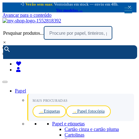
💨
Verão sem suar.
Ventoinhas em stock — envio em 48h.
×
Ver modelos →
Avançar para o conteúdo
Pesquisar produtos...
×
encomendar por telefone :
216 003 523
(chamada rede fixa nacional)
Papel
MAIS PROCURADAS
Etiquetas
Papel fotocópia
Papel e etiquetas
Cartão cinza e cartão pluma
Cartolinas