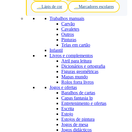
Lápis de cor
Marcadores escolares
Trabalhos manuais
Carvão
Cavaletes
Outros
Pinturas
Telas em cartão
Infantil
Livros e complementos
Atril para leitura
Dicionários e ortografia
Figuras geométricas
Mapas mundo
Rolos forra livros
Jogos e ofertas
Baralhos de cartas
Capas fantasia lp
Entretenimento e ofertas
Escrita
Estojo
Estojos de pintura
Jogos de mesa
Jogos didácticos