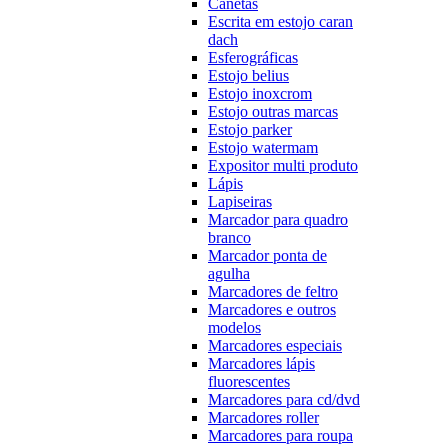
Canetas
Escrita em estojo caran
dach
Esferográficas
Estojo belius
Estojo inoxcrom
Estojo outras marcas
Estojo parker
Estojo watermam
Expositor multi produto
Lápis
Lapiseiras
Marcador para quadro
branco
Marcador ponta de
agulha
Marcadores de feltro
Marcadores e outros
modelos
Marcadores especiais
Marcadores lápis
fluorescentes
Marcadores para cd/dvd
Marcadores roller
Marcadores para roupa