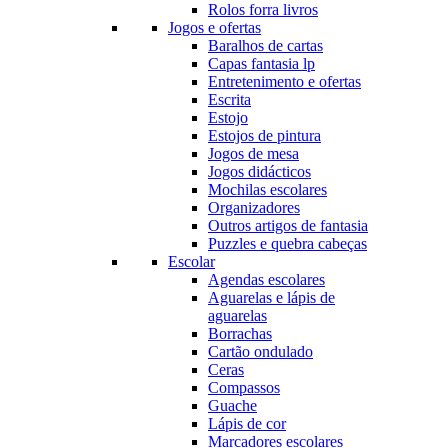
Rolos forra livros
Jogos e ofertas
Baralhos de cartas
Capas fantasia lp
Entretenimento e ofertas
Escrita
Estojo
Estojos de pintura
Jogos de mesa
Jogos didácticos
Mochilas escolares
Organizadores
Outros artigos de fantasia
Puzzles e quebra cabeças
Escolar
Agendas escolares
Aguarelas e lápis de
aguarelas
Borrachas
Cartão ondulado
Ceras
Compassos
Guache
Lápis de cor
Marcadores escolares