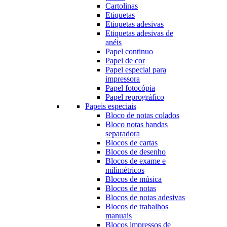
Cartolinas
Etiquetas
Etiquetas adesivas
Etiquetas adesivas de
anéis
Papel continuo
Papel de cor
Papel especial para
impressora
Papel fotocópia
Papel reprográfico
Papeis especiais
Bloco de notas colados
Bloco notas bandas
separadora
Blocos de cartas
Blocos de desenho
Blocos de exame e
milimétricos
Blocos de música
Blocos de notas
Blocos de notas adesivas
Blocos de trabalhos
manuais
Blocos impressos de