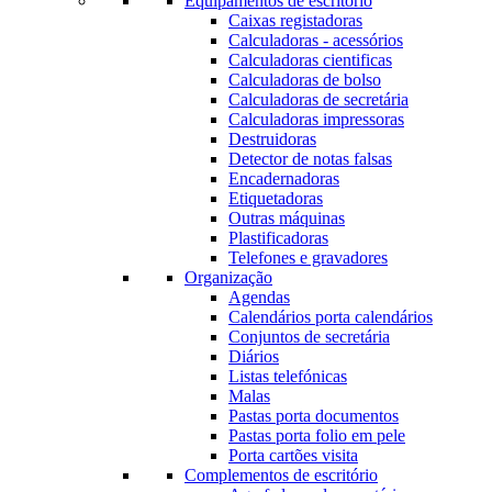
Equipamentos de escritório
Caixas registadoras
Calculadoras - acessórios
Calculadoras cientificas
Calculadoras de bolso
Calculadoras de secretária
Calculadoras impressoras
Destruidoras
Detector de notas falsas
Encadernadoras
Etiquetadoras
Outras máquinas
Plastificadoras
Telefones e gravadores
Organização
Agendas
Calendários porta calendários
Conjuntos de secretária
Diários
Listas telefónicas
Malas
Pastas porta documentos
Pastas porta folio em pele
Porta cartões visita
Complementos de escritório