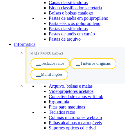
Capas classificadoras
Bloco classificador secretária
Bolsas e bolsas catálogo
Pastas de anéis em polipropileno
Pasta elásticos polipropileno
Pastas classificadoras
Pastas de anéis em cartão
Pastas de arquivo
Informatica
MAIS PROCURADAS
Teclados ratos
Tinteiros originais
Multifunções
Arquivo, bolsas e malas
Videoprojetores acetatos
Conectividade cabos wifi hub
Ergonomia
Fitas para maquinas
Teclados ratos
Colunas microfones webcam
Pilhas alcalinas recarregáveis
Suportes opticos cd e dvd