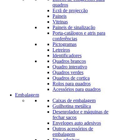
quadros
Ecrã de projecção
Paineis
Vitrinas
Paineis de sinalização
Porta-catálogos e atris para
conferências
Pictogramas
Letreiros
Identificadores
Quadros brancos
Quadro interativo
Quadros verdes
Quadros de cortiça
Rolos para quadros
Acessórios para quadros
Embalagem
Caixas de embalagem
Guilhotina metálica
Desenrolador e máquinas de
fechar sacos
Envelopes auto adesivos
Outros acessórios de
embalagem
Fitas adesivas