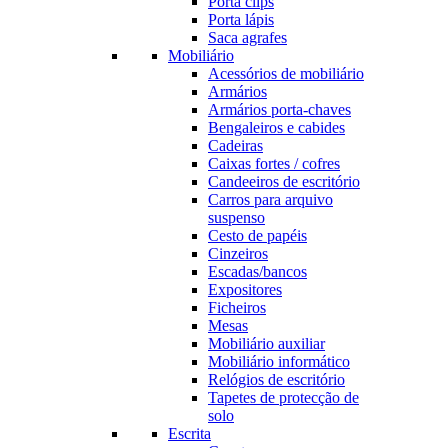
Porta clips
Porta lápis
Saca agrafes
Mobiliário
Acessórios de mobiliário
Armários
Armários porta-chaves
Bengaleiros e cabides
Cadeiras
Caixas fortes / cofres
Candeeiros de escritório
Carros para arquivo
suspenso
Cesto de papéis
Cinzeiros
Escadas/bancos
Expositores
Ficheiros
Mesas
Mobiliário auxiliar
Mobiliário informático
Relógios de escritório
Tapetes de protecção de
solo
Escrita