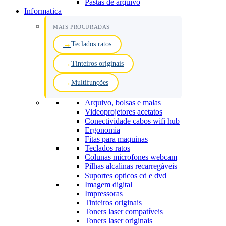
Pastas de arquivo
Informatica
MAIS PROCURADAS
Teclados ratos
Tinteiros originais
Multifunções
Arquivo, bolsas e malas
Videoprojetores acetatos
Conectividade cabos wifi hub
Ergonomia
Fitas para maquinas
Teclados ratos
Colunas microfones webcam
Pilhas alcalinas recarregáveis
Suportes opticos cd e dvd
Imagem digital
Impressoras
Tinteiros originais
Toners laser compatíveis
Toners laser originais