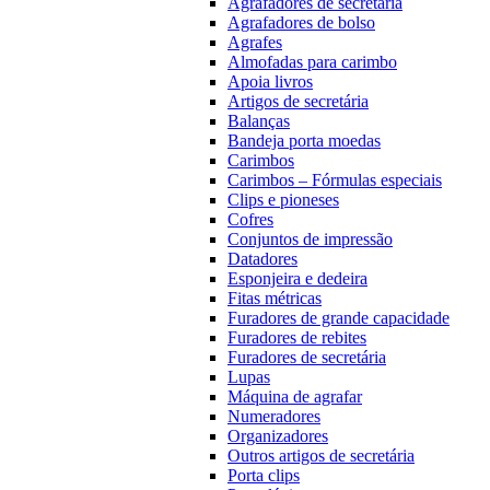
Agrafadores de secretária
Agrafadores de bolso
Agrafes
Almofadas para carimbo
Apoia livros
Artigos de secretária
Balanças
Bandeja porta moedas
Carimbos
Carimbos – Fórmulas especiais
Clips e pioneses
Cofres
Conjuntos de impressão
Datadores
Esponjeira e dedeira
Fitas métricas
Furadores de grande capacidade
Furadores de rebites
Furadores de secretária
Lupas
Máquina de agrafar
Numeradores
Organizadores
Outros artigos de secretária
Porta clips