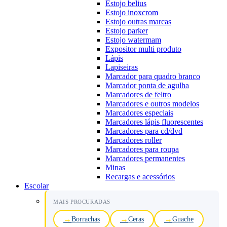
Estojo belius
Estojo inoxcrom
Estojo outras marcas
Estojo parker
Estojo watermam
Expositor multi produto
Lápis
Lapiseiras
Marcador para quadro branco
Marcador ponta de agulha
Marcadores de feltro
Marcadores e outros modelos
Marcadores especiais
Marcadores lápis fluorescentes
Marcadores para cd/dvd
Marcadores roller
Marcadores para roupa
Marcadores permanentes
Minas
Recargas e acessórios
Escolar
MAIS PROCURADAS
Borrachas
Ceras
Guache