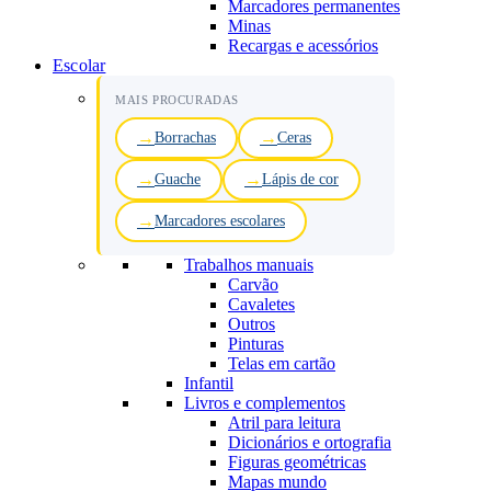
Marcadores permanentes
Minas
Recargas e acessórios
Escolar
MAIS PROCURADAS
Borrachas
Ceras
Guache
Lápis de cor
Marcadores escolares
Trabalhos manuais
Carvão
Cavaletes
Outros
Pinturas
Telas em cartão
Infantil
Livros e complementos
Atril para leitura
Dicionários e ortografia
Figuras geométricas
Mapas mundo