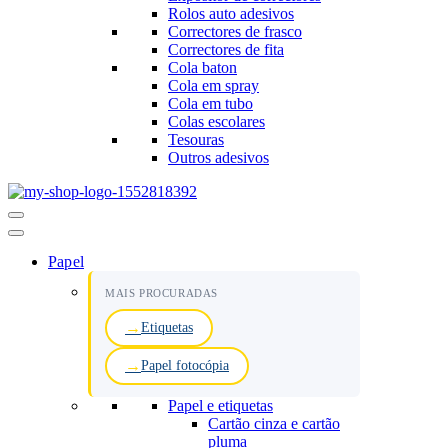
Rolos auto adesivos
Correctores de frasco
Correctores de fita
Cola baton
Cola em spray
Cola em tubo
Colas escolares
Tesouras
Outros adesivos
Menu
de
navegação
Papel
MAIS PROCURADAS
Etiquetas
Papel fotocópia
Papel e etiquetas
Cartão cinza e cartão
pluma