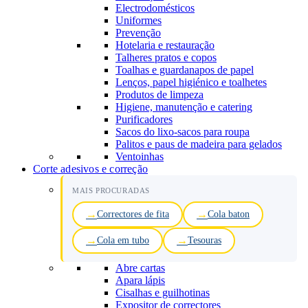
Electrodomésticos
Uniformes
Prevenção
Hotelaria e restauração
Talheres pratos e copos
Toalhas e guardanapos de papel
Lenços, papel higiénico e toalhetes
Produtos de limpeza
Higiene, manutenção e catering
Purificadores
Sacos do lixo-sacos para roupa
Palitos e paus de madeira para gelados
Ventoinhas
Corte adesivos e correção
MAIS PROCURADAS
Correctores de fita
Cola baton
Cola em tubo
Tesouras
Abre cartas
Apara lápis
Cisalhas e guilhotinas
Expositor de correctores