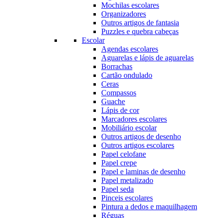
Mochilas escolares
Organizadores
Outros artigos de fantasia
Puzzles e quebra cabeças
Escolar
Agendas escolares
Aguarelas e lápis de aguarelas
Borrachas
Cartão ondulado
Ceras
Compassos
Guache
Lápis de cor
Marcadores escolares
Mobiliário escolar
Outros artigos de desenho
Outros artigos escolares
Papel celofane
Papel crepe
Papel e laminas de desenho
Papel metalizado
Papel seda
Pinceis escolares
Pintura a dedos e maquilhagem
Réguas