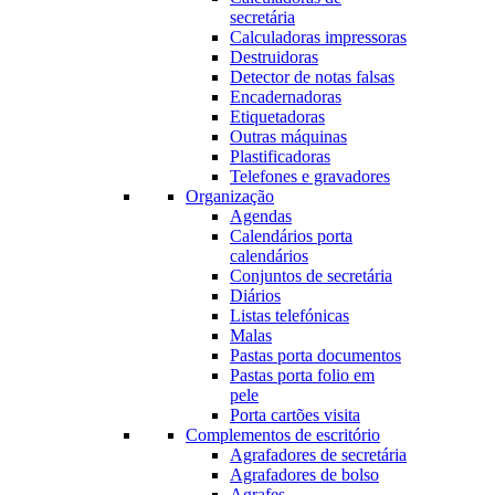
secretária
Calculadoras impressoras
Destruidoras
Detector de notas falsas
Encadernadoras
Etiquetadoras
Outras máquinas
Plastificadoras
Telefones e gravadores
Organização
Agendas
Calendários porta
calendários
Conjuntos de secretária
Diários
Listas telefónicas
Malas
Pastas porta documentos
Pastas porta folio em
pele
Porta cartões visita
Complementos de escritório
Agrafadores de secretária
Agrafadores de bolso
Agrafes