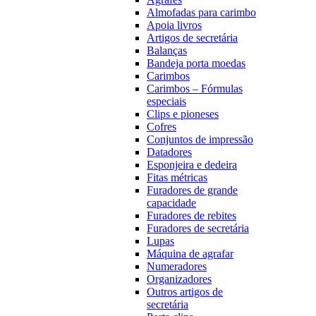
Almofadas para carimbo
Apoia livros
Artigos de secretária
Balanças
Bandeja porta moedas
Carimbos
Carimbos – Fórmulas
especiais
Clips e pioneses
Cofres
Conjuntos de impressão
Datadores
Esponjeira e dedeira
Fitas métricas
Furadores de grande
capacidade
Furadores de rebites
Furadores de secretária
Lupas
Máquina de agrafar
Numeradores
Organizadores
Outros artigos de
secretária