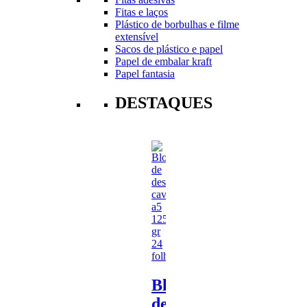
Fitas e laços
Plástico de borbulhas e filme
extensível
Sacos de plástico e papel
Papel de embalar kraft
Papel fantasia
DESTAQUES
Bloco
de