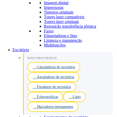
Imagem digital
Impressoras
Tinteiros originais
Toners laser compatíveis
Toners laser originais
Reposição transferência térmica
Faxes
Etiquetadoras e fitas
Limpeza e manutenção
Multifunções
Escritório
MAIS PROCURADAS
Calculadoras de secretária
Agrafadores de secretária
Furadores de secretária
Esferográficas
Lápis
Marcadores permanentes