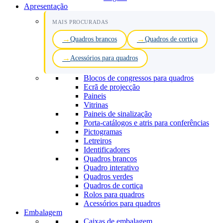
Apresentação
MAIS PROCURADAS
Quadros brancos
Quadros de cortiça
Acessórios para quadros
Blocos de congressos para quadros
Ecrã de projecção
Paineis
Vitrinas
Paineis de sinalização
Porta-catálogos e atris para conferências
Pictogramas
Letreiros
Identificadores
Quadros brancos
Quadro interativo
Quadros verdes
Quadros de cortiça
Rolos para quadros
Acessórios para quadros
Embalagem
Caixas de embalagem